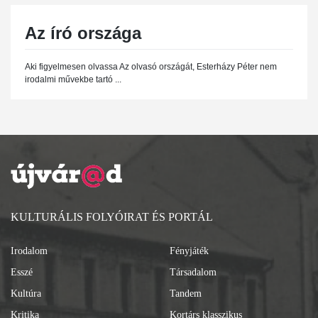
Az író országa
Aki figyelmesen olvassa Az olvasó országát, Esterházy Péter nem
irodalmi művekbe tartó ...
KULTURÁLIS FOLYÓIRAT ÉS PORTÁL
Irodalom
Fényjáték
Esszé
Társadalom
Kultúra
Tandem
Kritika
Kortárs klasszikus