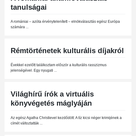
tanulságai
A romániai – azóta érvénytelenített – elnökválasztás egész Európa
számára ...
Rémtörténetek kulturális díjakról
Évekkel ezelőtt találkoztam először a kulturális rasszizmus
jelenségével. Egy nyugati ...
Világhírű írók a virtuális
könyvégetés máglyáján
Az egész Agatha Christievel kezdődött: A tíz kicsi néger krimijének a
címét változtatták ...