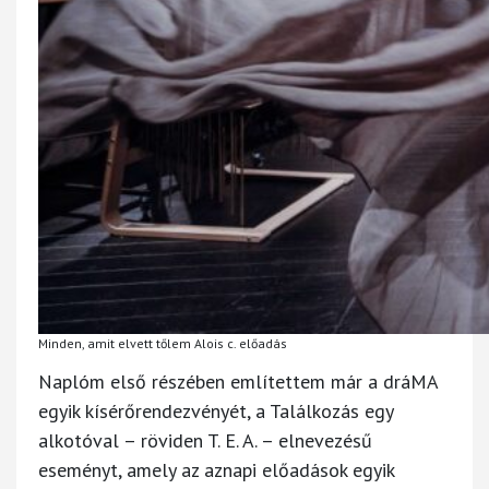
Minden, amit elvett tőlem Alois c. előadás
Naplóm első részében említettem már a dráMA
egyik kísérőrendezvényét, a Találkozás egy
alkotóval – röviden T. E. A. – elnevezésű
eseményt, amely az aznapi előadások egyik