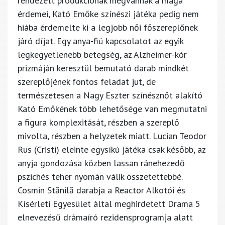
rendezett produkciónak megvannak a maga
érdemei, Kató Emőke színészi játéka pedig nem
hiába érdemelte ki a legjobb női főszereplőnek
járó díjat. Egy anya-fiú kapcsolatot az egyik
legkegyetlenebb betegség, az Alzheimer-kór
prizmáján keresztül bemutató darab mindkét
szereplőjének fontos feladat jut, de
természetesen a Nagy Eszter színésznőt alakító
Kató Emőkének több lehetősége van megmutatni
a figura komplexitását, részben a szereplő
mivolta, részben a helyzetek miatt. Lucian Teodor
Rus (Cristi) eleinte egysíkú játéka csak később, az
anyja gondozása közben lassan ránehezedő
pszichés teher nyomán válik összetettebbé.
Cosmin Stănilă darabja a Reactor Alkotói és
Kísérleti Egyesület által meghirdetett Drama 5
elnevezésű drámaíró rezidensprogramja alatt