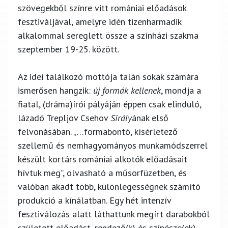
szövegekből színre vitt romániai előadások
fesztiváljával, amelyre idén tizenharmadik
alkalommal sereglett össze a színházi szakma
szeptember 19-25. között.
Az idei találkozó mottója talán sokak számára
ismerősen hangzik:
új formák kellenek
, mondja a
fiatal, (dráma)írói pályáján éppen csak elinduló,
lázadó Trepljov Csehov
Sirály
ának első
felvonásában. „…formabontó, kísérletező
szellemű és nemhagyományos munkamódszerrel
készült kortárs romániai alkotók előadásait
hívtuk meg”, olvasható a műsorfüzetben, és
valóban akadt több, különlegességnek számító
produkció a kínálatban. Egy hét intenzív
fesztiválozás alatt láthattunk megírt darabokból
született előadást, rendező(k) és színésze(ek)