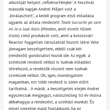
alkotóját helyezi „reflektorfénybe”. A fesztivál
második napján Andrei Măjeri volt a
„kiválasztott”, a keddi program első előadása
ugyanis az általa rendezett
Toate lucrurile pe care
mi le-a luat Alois
(Minden, amit elvett tőlem
Alois) című produkció volt, amit a kolozsvári
Reactor független társulatnál hozott létre. Vele
jómagam beszélgettem, ebből csak két
(rendezői) gondolatot hozok ide. Az egyik: a
színészek rendező nélkül is tudnak előadást
létrehozni, a rendezők viszont nem tudnak
színészek nélkül. Oh, igen, mondogatom
magamban, ezt több rendező is szem előtt
tarthatná… A másik: a beszélgetés elején Andrei
egyszercsak megjegyzi, valószínűleg tíz év múlva
abbahagyja a rendezést, a színházi munkát. És
mivel szeretne majd foglalkozni, ha ez