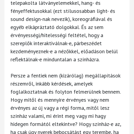
telepakolta látványelemekkel, hang- és
fényeffektusokkal (ezt stílusosabban light- és
sound design-nak nevezik), koreográfiával és
egyéb elkápráztató dolgokkal. És az sem
érvényességi/hitelességi feltétel, hogy a
szereplők interaktiválnak-e, párbeszédet
kezdeményeznek-e a nézőkkel, előadáson belül
reflektálnak-e minduntalan a színházra.
Persze a fentiek nem (kizárólag) megállapítások
részemről, inkább kérdések, amelyek
foglalkoztatnak és folyton felmerülnek bennem.
Hogy mitől és mennyire érvényes vagy nem
érvényes az új vagy a régi forma, mitől lesz
színház valami, mi érint meg vagy mi hagy
hidegen formától eltekintve? Hogy színház-e az,
ha csak úgy nyerek bebocsátást egy terembe, ha