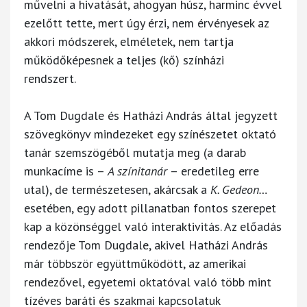
művelni a hivatását, ahogyan húsz, harminc évvel
ezelőtt tette, mert úgy érzi, nem érvényesek az
akkori módszerek, elméletek, nem tartja
működőképesnek a teljes (kő) színházi
rendszert.
A Tom Dugdale és Hatházi András által jegyzett
szövegkönyv mindezeket egy színészetet oktató
tanár szemszögéből mutatja meg (a darab
munkacíme is –
A színitanár
– eredetileg erre
utal), de természetesen, akárcsak a
K. Gedeon…
esetében, egy adott pillanatban fontos szerepet
kap a közönséggel való interaktivitás. Az előadás
rendezője Tom Dugdale, akivel Hatházi András
már többször együttműködött, az amerikai
rendezővel, egyetemi oktatóval való több mint
tízéves baráti és szakmai kapcsolatuk