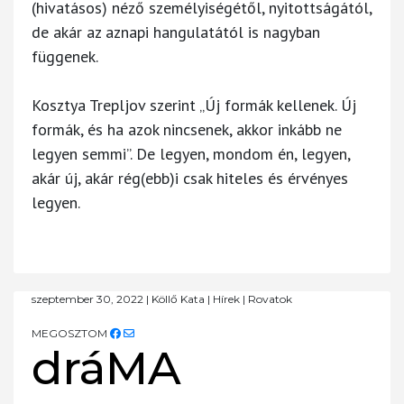
(hivatásos) néző személyiségétől, nyitottságától,
de akár az aznapi hangulatától is nagyban
függenek.
Kosztya Trepljov szerint „Új formák kellenek. Új
formák, és ha azok nincsenek, akkor inkább ne
legyen semmi”. De legyen, mondom én, legyen,
akár új, akár rég(ebb)i csak hiteles és érvényes
legyen.
szeptember 30, 2022
|
Köllő Kata
|
Hírek
|
Rovatok
MEGOSZTOM
dráMA