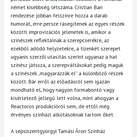
német kisebbség létszáma. Cristian Ban
rendezése jobban felszínre hozza a darab
humorát, erre persze rásegítenek az egyes részek
közötti improvizációs jelenetek is, amikor a
színészek reflektálnak a szerepcserékre, az
ezekből adódó helyzetekre, a tizenkét szerepet
ugyanis szerzői utasítás szerint ugyanaz a hat
színész játssza, a szerepváltásokat pedig maguk
a színészek „magyarázzák el” a különböző részek
között. Bár erről az előadásról sem igazán
mondható el, hogy nagyon formabontó vagy
kísérletező jellegű lett volna, mint ahogyan a
Reactoros produkcióról sem, de ettől még
érvényes színházi alkotásoknak tartom őket.
A sepsiszentgyörgyi Tamási Áron Színház