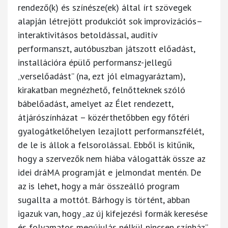
rendező(k) és színésze(ek) által írt szövegek
alapján létrejött produkciót sok improvizációs–
interaktivitásos betoldással, auditív
performanszt, autóbuszban játszott előadást,
installációra épülő performansz-jellegű
„verselőadást” (na, ezt jól elmagyaráztam),
kirakatban megnézhető, felnőtteknek szóló
bábelőadást, amelyet az Élet rendezett,
átjárószínházat – közérthetőbben egy főtéri
gyalogátkelőhelyen lezajlott performanszfélét,
de le is állok a felsorolással. Ebből is kitűnik,
hogy a szervezők nem hiába válogatták össze az
idei dráMA programját e jelmondat mentén. De
az is lehet, hogy a már összeálló program
sugallta a mottót. Bárhogy is történt, abban
igazuk van, hogy „az új kifejezési formák keresése
és folyamatos megújulás nélkül nincsen színház”