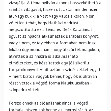
vizsgálja. A téma nyilván azonnal összeköthető a
színház világával, hiszen ott aztán minden ezen
áll vagy bukik: a vélt vagy valós sikeren. Nem
véletlen tehát, hogy Hatházi Andrást
megszólította ez a téma és Deák Katalinnal
együtt színpadra alkalmazták Barabási könyvét.
Vagyis nem, ez így ebben a formában nem igaz.
Inkább úgy mondanám, hogy átszűrték magukon,
átvették a színházra is alkalmazható
elméleteket, és készítettek egy jól sikerült
forgatókönyvet. Amit aztán a színészekkel együtt
– mert biztos vagyok benne, hogy ők is aktívan
részt vettek a végső forma kialakulásában –
színpadra vittek.
Persze ennek az előadásnak nincs is végső
formája, hiszen sok benne az improvizáció, az