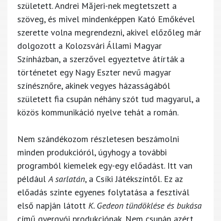
született. Andrei Măjeri-nek megtetszett a
szöveg, és mivel mindenképpen Kató Emőkével
szerette volna megrendezni, akivel előzőleg már
dolgozott a Kolozsvári Állami Magyar
Színházban, a szerzővel egyeztetve átírták a
történetet egy Nagy Eszter nevű magyar
színésznőre, akinek vegyes házasságából
született fia csupán néhány szót tud magyarul, a
közös kommunikáció nyelve tehát a román.
Nem szándékozom részletesen beszámolni
minden produkcióról, úgyhogy a további
programból kiemelek egy-egy előadást. Itt van
például
A sarlatán
, a Csíki Játékszíntől. Ez az
előadás szinte egyenes folytatása a fesztivál
első napján látott
K. Gedeon tündöklése és bukása
című gyergyói produkciónak. Nem csupán azért,