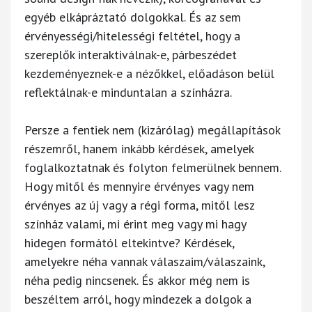
egyéb elkápráztató dolgokkal. És az sem
érvényességi/hitelességi feltétel, hogy a
szereplők interaktiválnak-e, párbeszédet
kezdeményeznek-e a nézőkkel, előadáson belül
reflektálnak-e minduntalan a színházra.
Persze a fentiek nem (kizárólag) megállapítások
részemről, hanem inkább kérdések, amelyek
foglalkoztatnak és folyton felmerülnek bennem.
Hogy mitől és mennyire érvényes vagy nem
érvényes az új vagy a régi forma, mitől lesz
színház valami, mi érint meg vagy mi hagy
hidegen formától eltekintve? Kérdések,
amelyekre néha vannak válaszaim/válaszaink,
néha pedig nincsenek. És akkor még nem is
beszéltem arról, hogy mindezek a dolgok a