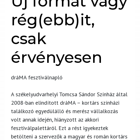
Új formát vagy
rég(ebb)it,
csak
érvényesen
dráMA fesztiválnapló
A székelyudvarhelyi Tomcsa Sándor Színház által
2008-ban elindított dráMA – kortárs színházi
találkozó egyedülálló és merész vállalkozás
volt annak idején, hiányzott az akkori
fesztiválpalettáról. Ezt a rést igyekeztek
betölteni a szervezők a magyar és román kortárs