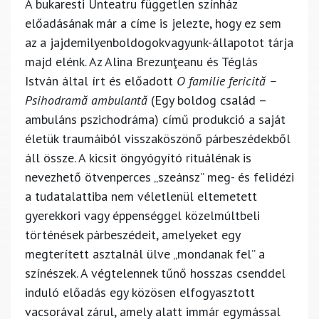
A bukaresti Unteatru független színház
előadásának már a címe is jelezte, hogy ez sem
az a jajdemilyenboldogokvagyunk-állapotot tárja
majd elénk. Az Alina Brezunţeanu és Téglás
István által írt és előadott
O familie fericită –
Psihodramă ambulantă
(Egy boldog család –
ambuláns pszichodráma) című produkció a saját
életük traumáiból visszaköszönő párbeszédekből
áll össze. A kicsit öngyógyító rituálénak is
nevezhető ötvenperces „szeánsz” meg- és felidézi
a tudatalattiba nem véletlenül eltemetett
gyerekkori vagy éppenséggel közelmúltbeli
történések párbeszédeit, amelyeket egy
megterített asztalnál ülve „mondanak fel” a
színészek. A végtelennek tűnő hosszas csenddel
induló előadás egy közösen elfogyasztott
vacsorával zárul, amely alatt immár egymással