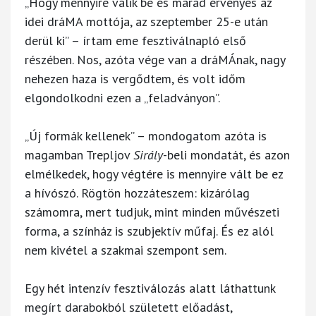
„Hogy mennyire válik be és marad érvényes az
idei dráMA mottója, az szeptember 25-e után
derül ki” – írtam eme fesztiválnapló első
részében. Nos, azóta vége van a dráMÁnak, nagy
nehezen haza is vergődtem, és volt időm
elgondolkodni ezen a „feladványon”.
„Új formák kellenek” – mondogatom azóta is
magamban Trepljov
Sirály
-beli mondatát, és azon
elmélkedek, hogy végtére is mennyire vált be ez
a hívószó. Rögtön hozzáteszem: kizárólag
számomra, mert tudjuk, mint minden művészeti
forma, a színház is szubjektív műfaj. És ez alól
nem kivétel a szakmai szempont sem.
Egy hét intenzív fesztiválozás alatt láthattunk
megírt darabokból született előadást,