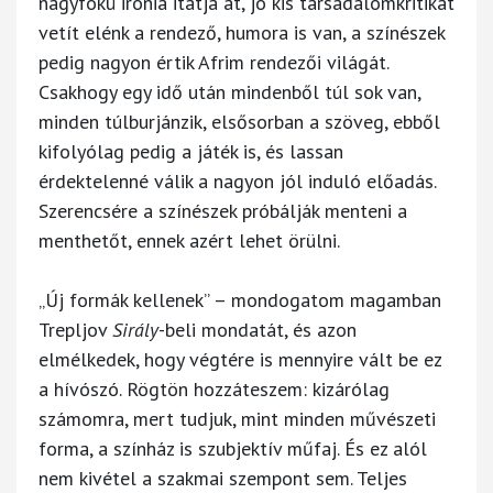
nagyfokú irónia itatja át, jó kis társadalomkritikát
vetít elénk a rendező, humora is van, a színészek
pedig nagyon értik Afrim rendezői világát.
Csakhogy egy idő után mindenből túl sok van,
minden túlburjánzik, elsősorban a szöveg, ebből
kifolyólag pedig a játék is, és lassan
érdektelenné válik a nagyon jól induló előadás.
Szerencsére a színészek próbálják menteni a
menthetőt, ennek azért lehet örülni.
„Új formák kellenek” – mondogatom magamban
Trepljov
Sirály
-beli mondatát, és azon
elmélkedek, hogy végtére is mennyire vált be ez
a hívószó. Rögtön hozzáteszem: kizárólag
számomra, mert tudjuk, mint minden művészeti
forma, a színház is szubjektív műfaj. És ez alól
nem kivétel a szakmai szempont sem. Teljes