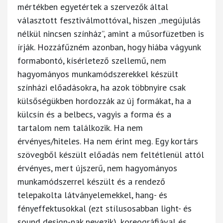
mértékben egyetértek a szervezők által
választott fesztiválmottóval, hiszen „megújulás
nélkül nincsen színház”, amint a műsorfüzetben is
írják. Hozzáfűzném azonban, hogy hiába vágyunk
formabontó, kísérletező szellemű, nem
hagyományos munkamódszerekkel készült
színházi előadásokra, ha azok többnyire csak
külsőségükben hordozzák az új formákat, ha a
külcsín és a belbecs, vagyis a forma és a
tartalom nem találkozik. Ha nem
érvényes/hiteles. Ha nem érint meg. Egy kortárs
szövegből készült előadás nem feltétlenül attól
érvényes, mert újszerű, nem hagyományos
munkamódszerrel készült és a rendező
telepakolta látványelemekkel, hang- és
fényeffektusokkal (ezt stílusosabban light- és
sound design-nak nevezik), koreográfiával és