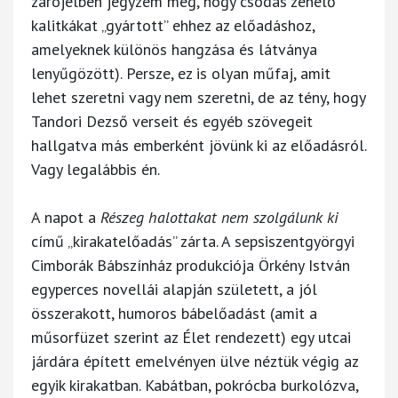
zárójelben jegyzem meg, hogy csodás zenélő
kalitkákat „gyártott” ehhez az előadáshoz,
amelyeknek különös hangzása és látványa
lenyűgözött). Persze, ez is olyan műfaj, amit
lehet szeretni vagy nem szeretni, de az tény, hogy
Tandori Dezső verseit és egyéb szövegeit
hallgatva más emberként jövünk ki az előadásról.
Vagy legalábbis én.
A napot a
Részeg halottakat nem szolgálunk ki
című „kirakatelőadás” zárta. A sepsiszentgyörgyi
Cimborák Bábszínház produkciója Örkény István
egyperces novellái alapján született, a jól
összerakott, humoros bábelőadást (amit a
műsorfüzet szerint az Élet rendezett) egy utcai
járdára épített emelvényen ülve néztük végig az
egyik kirakatban. Kabátban, pokrócba burkolózva,