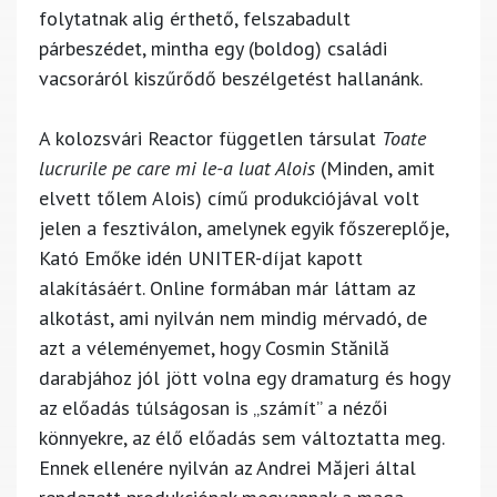
folytatnak alig érthető, felszabadult
párbeszédet, mintha egy (boldog) családi
vacsoráról kiszűrődő beszélgetést hallanánk.
A kolozsvári Reactor független társulat
Toate
lucrurile pe care mi le-a luat Alois
(Minden, amit
elvett tőlem Alois) című produkciójával volt
jelen a fesztiválon, amelynek egyik főszereplője,
Kató Emőke idén UNITER-díjat kapott
alakításáért. Online formában már láttam az
alkotást, ami nyilván nem mindig mérvadó, de
azt a véleményemet, hogy Cosmin Stănilă
darabjához jól jött volna egy dramaturg és hogy
az előadás túlságosan is „számít” a nézői
könnyekre, az élő előadás sem változtatta meg.
Ennek ellenére nyilván az Andrei Măjeri által