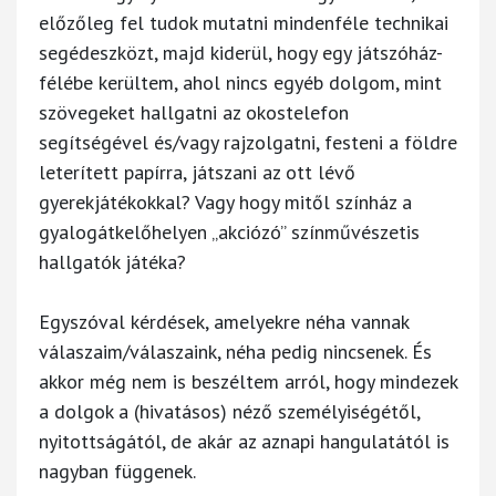
előzőleg fel tudok mutatni mindenféle technikai
segédeszközt, majd kiderül, hogy egy játszóház-
félébe kerültem, ahol nincs egyéb dolgom, mint
szövegeket hallgatni az okostelefon
segítségével és/vagy rajzolgatni, festeni a földre
leterített papírra, játszani az ott lévő
gyerekjátékokkal? Vagy hogy mitől színház a
gyalogátkelőhelyen „akciózó” színművészetis
hallgatók játéka?
Egyszóval kérdések, amelyekre néha vannak
válaszaim/válaszaink, néha pedig nincsenek. És
akkor még nem is beszéltem arról, hogy mindezek
a dolgok a (hivatásos) néző személyiségétől,
nyitottságától, de akár az aznapi hangulatától is
nagyban függenek.