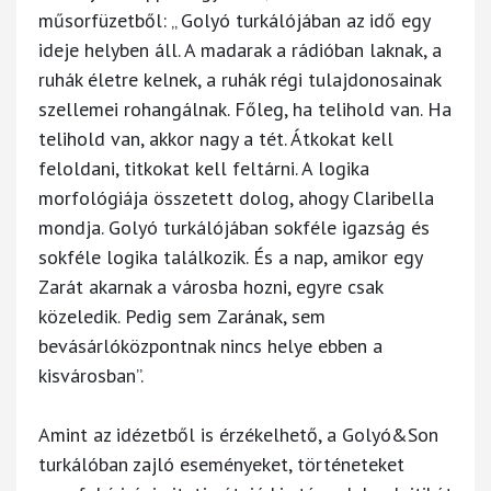
műsorfüzetből: „ Golyó turkálójában az idő egy
ideje helyben áll. A madarak a rádióban laknak, a
ruhák életre kelnek, a ruhák régi tulajdonosainak
szellemei rohangálnak. Főleg, ha telihold van. Ha
telihold van, akkor nagy a tét. Átkokat kell
feloldani, titkokat kell feltárni. A logika
morfológiája összetett dolog, ahogy Claribella
mondja. Golyó turkálójában sokféle igazság és
sokféle logika találkozik. És a nap, amikor egy
Zarát akarnak a városba hozni, egyre csak
közeledik. Pedig sem Zarának, sem
bevásárlóközpontnak nincs helye ebben a
kisvárosban”.
Amint az idézetből is érzékelhető, a Golyó&Son
turkálóban zajló eseményeket, történeteket