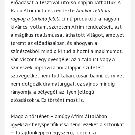
előadását a fesztivál utolsó napján láthattuk. A
Radu Afrim írta és rendezte
Amikor telihold
ragyog a turkáló felett
című produkcióra nagyon
kíváncsi voltam, szeretem Afrim rendezéseit, azt
a mágikus realizmussal áthatott világot, amelyet
teremt az előadásaiban, és ahogyan a
színészekből mindig ki tudja hozni a maximumot.
Van viszont egy gyengéje: az általa írt vagy a
színészek improvizációi alapján született
szövegekkel nem tud takarékosan bánni, és mivel
nem dolgozik dramaturggal, ez sajnos mindig
rányomja a bélyegét az ilyen jellegű
előadásokra. Ez történt most is.
Maga a történet – amúgy Afrim általában
igyekszik helyspecifikussá tenni ezeket a sztorikat
– tulajdonképpen egyszerű, idézem a