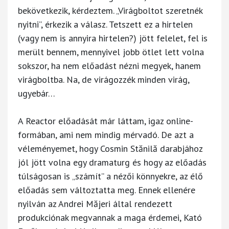
bekövetkezik, kérdeztem. „Virágboltot szeretnék
nyitni”, érkezik a válasz. Tetszett ez a hirtelen
(vagy nem is annyira hirtelen?) jött felelet, fel is
merült bennem, mennyivel jobb ötlet lett volna
sokszor, ha nem előadást nézni megyek, hanem
virágboltba. Na, de virágozzék minden virág,
ugyebár…
A Reactor előadását már láttam, igaz online-
formában, ami nem mindig mérvadó. De azt a
véleményemet, hogy Cosmin Stănilă darabjához
jól jött volna egy dramaturg és hogy az előadás
túlságosan is „számít” a nézői könnyekre, az élő
előadás sem változtatta meg. Ennek ellenére
nyilván az Andrei Măjeri által rendezett
produkciónak megvannak a maga érdemei, Kató