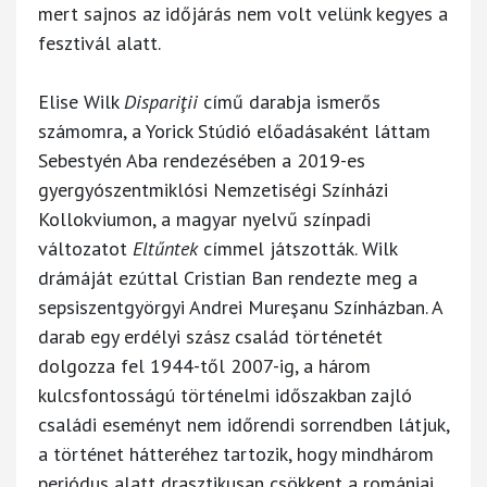
mert sajnos az időjárás nem volt velünk kegyes a
fesztivál alatt.
Elise Wilk
Dispariţii
című darabja ismerős
számomra, a Yorick Stúdió előadásaként láttam
Sebestyén Aba rendezésében a 2019-es
gyergyószentmiklósi Nemzetiségi Színházi
Kollokviumon, a magyar nyelvű színpadi
változatot
Eltűntek
címmel játszották. Wilk
drámáját ezúttal Cristian Ban rendezte meg a
sepsiszentgyörgyi Andrei Mureşanu Színházban. A
darab egy erdélyi szász család történetét
dolgozza fel 1944-től 2007-ig, a három
kulcsfontosságú történelmi időszakban zajló
családi eseményt nem időrendi sorrendben látjuk,
a történet hátteréhez tartozik, hogy mindhárom
periódus alatt drasztikusan csökkent a romániai