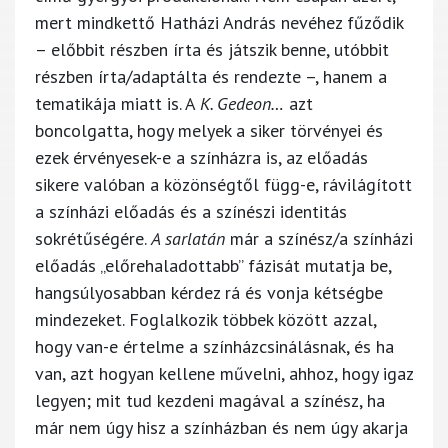
mert mindkettő Hatházi András nevéhez fűződik
– előbbit részben írta és játszik benne, utóbbit
részben írta/adaptálta és rendezte –, hanem a
tematikája miatt is. A
K. Gedeon…
azt
boncolgatta, hogy melyek a siker törvényei és
ezek érvényesek-e a színházra is, az előadás
sikere valóban a közönségtől függ-e, rávilágított
a színházi előadás és a színészi identitás
sokrétűségére.
A sarlatán
már a színész/a színházi
előadás „előrehaladottabb” fázisát mutatja be,
hangsúlyosabban kérdez rá és vonja kétségbe
mindezeket. Foglalkozik többek között azzal,
hogy van-e értelme a színházcsinálásnak, és ha
van, azt hogyan kellene művelni, ahhoz, hogy igaz
legyen; mit tud kezdeni magával a színész, ha
már nem úgy hisz a színházban és nem úgy akarja