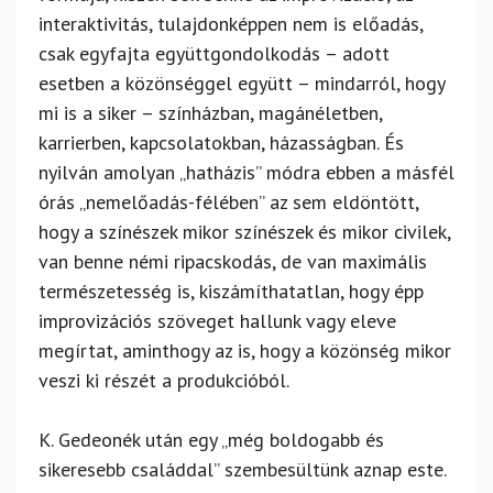
interaktivitás, tulajdonképpen nem is előadás,
csak egyfajta együttgondolkodás – adott
esetben a közönséggel együtt – mindarról, hogy
mi is a siker – színházban, magánéletben,
karrierben, kapcsolatokban, házasságban. És
nyilván amolyan „hatházis” módra ebben a másfél
órás „nemelőadás-félében” az sem eldöntött,
hogy a színészek mikor színészek és mikor civilek,
van benne némi ripacskodás, de van maximális
természetesség is, kiszámíthatatlan, hogy épp
improvizációs szöveget hallunk vagy eleve
megírtat, aminthogy az is, hogy a közönség mikor
veszi ki részét a produkcióból.
K. Gedeonék után egy „még boldogabb és
sikeresebb családdal” szembesültünk aznap este.