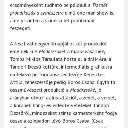
eredményeként tudható be például a
Tizenöt
próbálkozás a színészetre
című one man show is,
amely szintén a színészi lét problémáit
feszegeti.
A fesztivál negyedik napjából két produkciót
emelnék ki. A
Madárzsoké
t a marosvásárhelyi
Tompa Miklós Társulata hozta el a dráMÁra, a
Tandori Dezső költőre, intermediális grafikusra
emlékező performansz rendezője Keresztes
Attila, zeneszerzője pedig Boros Csaba. Egyfajta
összművészeti produkció a
Madárzsoké
, jó
arányban ötvözi az installációt, a zenét, a verset,
a korabeli hang- és videofelvételeket Tandori
Dezsőről, mindezeket szinte karmesterként fogja
össze a színpadon lévő Boros Csaba. (Csak