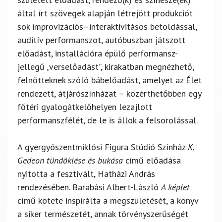
által írt szövegek alapján létrejött produkciót
sok improvizációs–interaktivitásos betoldással,
auditív performanszot, autóbuszban játszott
előadást, installációra épülő performansz-
jellegű „verselőadást”, kirakatban megnézhető,
felnőtteknek szóló bábelőadást, amelyet az Élet
rendezett, átjárószínházat – közérthetőbben egy
főtéri gyalogátkelőhelyen lezajlott
performanszfélét, de le is állok a felsorolással.
A gyergyószentmiklósi Figura Stúdió Színház
K.
Gedeon tündöklése és bukása
című előadása
nyitotta a fesztivált, Hatházi András
rendezésében. Barabási Albert-László
A képlet
című kötete inspirálta a megszületését, a könyv
a siker természetét, annak törvényszerűségét