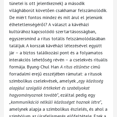
tünetei is ott jelentkeznek) a második
világháborút követően csakhamar felszámolódik.
De miért fontos mindez és mit árul el jelenünk
élhetetlenségéről? A választ a kávéházi
kultúrához kapcsolódó szertartásosságban,
egyszersmind a rítus totális felszámolódásában
találjuk. A korszak kávéházi létezésével együtt
jár – a biztos találkozási pont és a folyamatos
interakciós lehetőség révén – a cselekvés rituális
formája. Byung-Chul Han
A rítus eltűnése
című
forradalmi erejű esszéjében rámutat: a rítusok
szimbolikus cselekvések, amelyek
„egy közösség
alapjául szolgáló értékeket és szabályokat
hagyományoznak tovább”
, ezáltal pedig egy
„kommunikáció nélküli közösséget hoznak létre”
,
amelynek alapja a szimbolikus észlelés, és ahol a
szimbólum az újrafelismerés előfeltétele. Ezek a