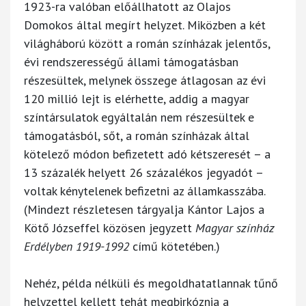
1923-ra valóban előállhatott az Olajos
Domokos által megírt helyzet. Miközben a két
világháború között a román színházak jelentős,
évi rendszerességű állami támogatásban
részesültek, melynek összege átlagosan az évi
120 millió lejt is elérhette, addig a magyar
színtársulatok egyáltalán nem részesültek e
támogatásból, sőt, a román színházak által
kötelező módon befizetett adó kétszeresét – a
13 százalék helyett 26 százalékos jegyadót –
voltak kénytelenek befizetni az államkasszába.
(Mindezt részletesen tárgyalja Kántor Lajos a
Kötő Józseffel közösen jegyzett
Magyar színház
Erdélyben 1919-1992
című kötetében.)
Nehéz, példa nélküli és megoldhatatlannak tűnő
helyzettel kellett tehát megbirkóznia a