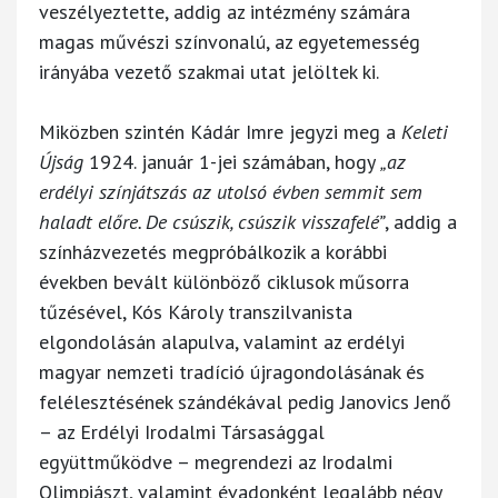
veszélyeztette, addig az intézmény számára
magas művészi színvonalú, az egyetemesség
irányába vezető szakmai utat jelöltek ki.
Miközben szintén Kádár Imre jegyzi meg a
Keleti
Újság
1924. január 1-jei számában, hogy
„az
erdélyi színjátszás az utolsó évben semmit sem
haladt előre. De csúszik, csúszik visszafelé”
, addig a
színházvezetés megpróbálkozik a korábbi
években bevált különböző ciklusok műsorra
tűzésével, Kós Károly transzilvanista
elgondolásán alapulva, valamint az erdélyi
magyar nemzeti tradíció újragondolásának és
felélesztésének szándékával pedig Janovics Jenő
– az Erdélyi Irodalmi Társasággal
együttműködve – megrendezi az Irodalmi
Olimpiászt, valamint évadonként legalább négy