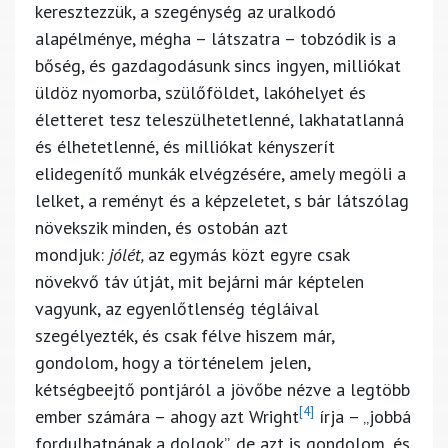
keresztezzük, a szegénység az uralkodó
alapélménye, mégha – látszatra – tobzódik is a
bőség, és gazdagodásunk sincs ingyen, milliókat
üldöz nyomorba, szülőföldet, lakóhelyet és
életteret tesz teleszülhetetlenné, lakhatatlanná
és élhetetlenné, és milliókat kényszerít
elidegenítő munkák elvégzésére, amely megöli a
lelket, a reményt és a képzeletet, s bár látszólag
növekszik minden, és ostobán azt
mondjuk:
jólét,
az egymás közt egyre csak
növekvő táv útját, mit bejárni már képtelen
vagyunk, az egyenlőtlenség tégláival
szegélyezték, és csak félve hiszem már,
gondolom, hogy a történelem jelen,
kétségbeejtő pontjáról a jövőbe nézve a legtöbb
[4]
ember számára – ahogy azt Wright
írja – „jobbá
fordulhatnának a dolgok”, de azt is gondolom, és