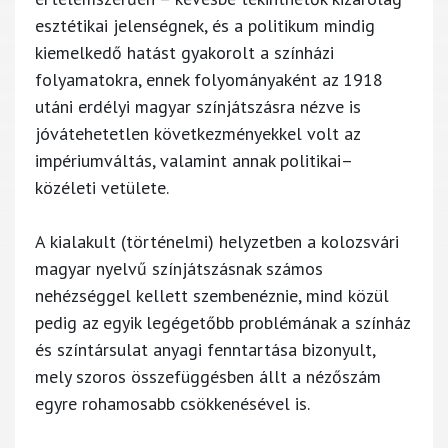
esztétikai jelenségnek, és a politikum mindig
kiemelkedő hatást gyakorolt a színházi
folyamatokra, ennek folyományaként az 1918
utáni erdélyi magyar színjátszásra nézve is
jóvátehetetlen következményekkel volt az
impériumváltás, valamint annak politikai–
közéleti vetülete.
A kialakult (történelmi) helyzetben a kolozsvári
magyar nyelvű színjátszásnak számos
nehézséggel kellett szembenéznie, mind közül
pedig az egyik legégetőbb problémának a színház
és színtársulat anyagi fenntartása bizonyult,
mely szoros összefüggésben állt a nézőszám
egyre rohamosabb csökkenésével is.