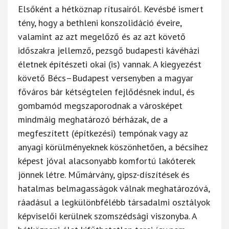
Elsőként a hétköznap rítusairól. Kevésbé ismert
tény, hogy a bethleni konszolidáció éveire,
valamint az azt megelőző és az azt követő
időszakra jellemző, pezsgő budapesti kávéházi
életnek építészeti okai (is) vannak. A kiegyezést
követő Bécs–Budapest versenyben a magyar
főváros bár kétségtelen fejlődésnek indul, és
gombamód megszaporodnak a városképet
mindmáig meghatározó bérházak, de a
megfeszített (építkezési) tempónak vagy az
anyagi körülményeknek köszönhetően, a bécsihez
képest jóval alacsonyabb komfortú lakóterek
jönnek létre. Műmárvány, gipsz-díszítések és
hatalmas belmagasságok válnak meghatározóvá,
ráadásul a legkülönbfélébb társadalmi osztályok
képviselői kerülnek szomszédsági viszonyba. A