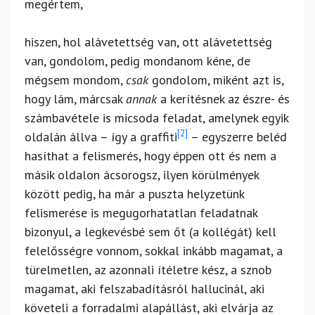
megértem,
hiszen, hol alávetettség van, ott alávetettség
van, gondolom, pedig mondanom kéne, de
mégsem mondom,
csak
gondolom, miként azt is,
hogy lám, márcsak
annak
a kerítésnek az észre- és
számbavétele is micsoda feladat, amelynek egyik
[2]
oldalán állva – így a graffiti
– egyszerre beléd
hasíthat a felismerés, hogy éppen ott és nem a
másik oldalon ácsorogsz, ilyen körülmények
között pedig, ha már a puszta helyzetünk
felismerése is megugorhatatlan feladatnak
bizonyul, a legkevésbé sem őt (a kollégát) kell
felelősségre vonnom, sokkal inkább magamat, a
türelmetlen, az azonnali ítéletre kész, a sznob
magamat, aki felszabadításról hallucinál, aki
követeli a forradalmi alapállást, aki elvárja az