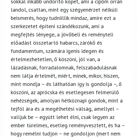
sokkal inkább undorító köpet, ami a cipőm orrán
landol, csattan, mint egy szégyenérzet nélküli
beismerés, hogy tudniillik mindaz, amire ezt a
szerkezetet építeni szándékozunk, ami a
megfejtés lényege, a jövőbeli és reményteli
előadást összetartó habarcs, zárókő és
fundamentum, számára igenis idegen és
értelmezhetetlen, ő köszöni, jól van, a
lázadásnak, forradalomnak, felszabadulásnak
nem látja értelmét, miért, minek, mikor, hiszen,
mint mondja – és láthatóan így is gondolja –, ő
köszöni, az aprócska és esetlegesen felmerülő
nehézségek, amolyan hétköznapi gondok, mint a
tejföl ára és a megélhetési válság, amellyel –
valljuk be – együtt lehet élni, csak legyen az
ember türelmes, esetleg reményvesztett, és ha –
hogy remélni tudjon – ne gondoljon (mert nem