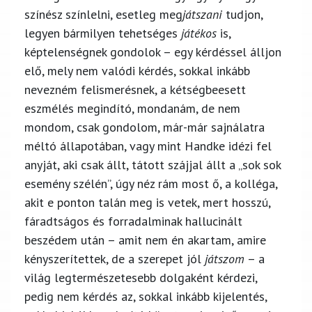
színész színlelni, esetleg meg
játszani
tudjon,
legyen bármilyen tehetséges
játékos
is,
képtelenségnek gondolok – egy kérdéssel álljon
elő, mely nem valódi kérdés, sokkal inkább
nevezném felismerésnek, a kétségbeesett
eszmélés megindító, mondanám, de nem
mondom, csak gondolom, már-már sajnálatra
méltó állapotában, vagy mint Handke idézi fel
anyját, aki csak állt, tátott szájjal állt a „sok sok
esemény szélén”, úgy néz rám most ő, a kolléga,
akit e ponton talán meg is vetek, mert hosszú,
fáradtságos és forradalminak hallucinált
beszédem után – amit nem én akartam, amire
kényszerítettek, de a szerepet jól
játszom
– a
világ legtermészetesebb dolgaként kérdezi,
pedig nem kérdés az, sokkal inkább kijelentés,