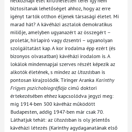
hétköznapi élet kifűthetetlen terei így nem
biztosítanak lehetőséget ahhoz, hogy az erre
igényt tartók otthon éljenek társasági életet. Mi
marad hát? A kávéházi asztalok demokratikus
miliője, amelyben ugyanazért az összegért –
proletár, hírlapíró vagy dzsentri – ugyanolyan
szolgáltatást kap. A kor irodalma épp ezért (és
bizonyos olvasatban) kávéházi irodalom is. A
lokálok mindennapjai szerves részét képezik az
alkotók életének, s mindez az
Utazás
ban is
pontosan kirajzolódik. Tiringer Aranka
Karinthy
Frigyes pszichobiográfiája
című doktori
értekezésében ehhez kapcsolódva jegyzi meg:
míg 1914-ben 300 kávéház működött
Budapesten, addig 1947-ben már csak 70.
Láthatjuk tehát: az
Utazás
ban is oly jelentős
kávéházi létezés (Karinthy agydaganatának első