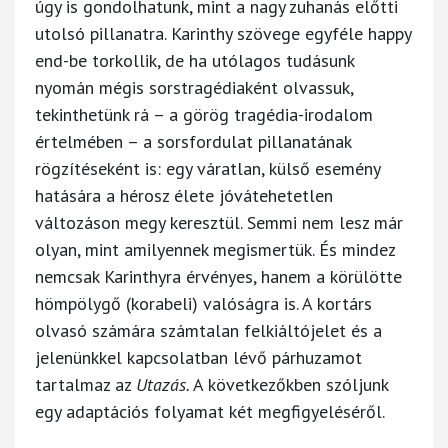
úgy is gondolhatunk, mint a nagy zuhanás előtti
utolsó pillanatra. Karinthy szövege egyféle happy
end-be torkollik, de ha utólagos tudásunk
nyomán mégis sorstragédiaként olvassuk,
tekinthetünk rá – a görög tragédia-irodalom
értelmében – a sorsfordulat pillanatának
rögzítéseként is: egy váratlan, külső esemény
hatására a hérosz élete jóvátehetetlen
változáson megy keresztül. Semmi nem lesz már
olyan, mint amilyennek megismertük. És mindez
nemcsak Karinthyra érvényes, hanem a körülötte
hömpölygő (korabeli) valóságra is. A kortárs
olvasó számára számtalan felkiáltójelet és a
jelenünkkel kapcsolatban lévő párhuzamot
tartalmaz az
Utazás.
A következőkben szóljunk
egy adaptációs folyamat két megfigyeléséről.