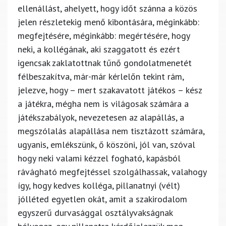
ellenállást, ahelyett, hogy időt szánna a közös
jelen részletekig menő kibontására, méginkább:
megfejtésére, méginkább: megértésére, hogy
neki, a kollégának, aki szaggatott és ezért
igencsak zaklatottnak tűnő gondolatmenetét
félbeszakítva, már-már kérlelőn tekint rám,
jelezve, hogy – mert szakavatott játékos – kész
a játékra, mégha nem is világosak számára a
játékszabályok, nevezetesen az alapállás, a
megszólalás alapállása nem tisztázott számára,
ugyanis, emlékszünk, ő köszöni, jól van, szóval
hogy neki valami kézzel fogható, kapásból
rávágható megfejtéssel szolgálhassak, valahogy
így, hogy kedves kolléga, pillanatnyi (vélt)
jólléted egyetlen okát, amit a szakirodalom
egyszerű durvasággal osztályvakságnak