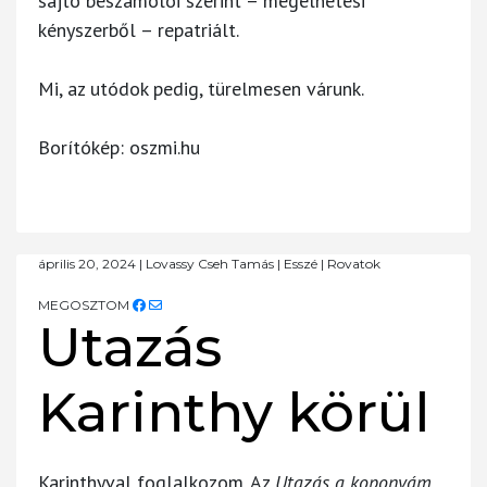
sajtó beszámolói szerint – megélhetési
kényszerből – repatriált.
Mi, az utódok pedig, türelmesen várunk.
Borítókép: oszmi.hu
április 20, 2024
|
Lovassy Cseh Tamás
|
Esszé
|
Rovatok
MEGOSZTOM
Utazás
Karinthy körül
Karinthyval foglalkozom. Az
Utazás a koponyám