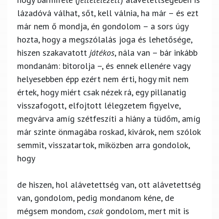
lázadóvá válhat, sőt, kell válnia, ha már – és ezt
már nem ő mondja, én gondolom – a sors úgy
hozta, hogy a megszólalás joga és lehetősége,
hiszen szakavatott
játékos
, nála van – bár inkább
mondanám: bitorolja –, és ennek ellenére vagy
helyesebben épp ezért nem érti, hogy mit nem
értek, hogy miért csak nézek rá, egy pillanatig
visszafogott, elfojtott lélegzetem figyelve,
megvárva amíg szétfeszíti a hiány a tüdőm, amíg
már szinte önmagába roskad, kivárok, nem szólok
semmit, visszatartok, miközben arra gondolok,
hogy
de hiszen, hol alávetettség van, ott alávetettség
van, gondolom, pedig mondanom kéne, de
mégsem mondom,
csak
gondolom, mert mit is