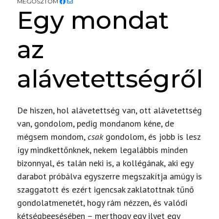
MEGOSZTOM
Egy mondat
az
alávetettségről
De hiszen, hol alávetettség van, ott alávetettség
van, gondolom, pedig mondanom kéne, de
mégsem mondom,
csak
gondolom, és jobb is lesz
így mindkettőnknek, nekem legalábbis minden
bizonnyal, és talán neki is, a kollégának, aki egy
darabot próbálva egyszerre megszakítja amúgy is
szaggatott és ezért igencsak zaklatottnak tűnő
gondolatmenetét, hogy rám nézzen, és valódi
kétségbeesésében – merthogy egy ilyet egy