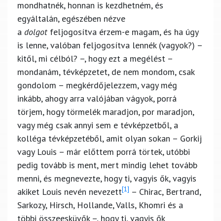
mondhatnék, honnan is kezdhetném, és
egyáltalán, egészében nézve
a
dolgot
feljogosítva érzem-e magam, és ha úgy
is lenne, valóban feljogosítva lennék (vagyok?) –
kitől, mi célból? –, hogy ezt a megélést –
mondanám, tévképzetet, de nem mondom, csak
gondolom – megkérdőjelezzem, vagy még
inkább, ahogy arra valójában vágyok, porrá
törjem, hogy törmelék maradjon, por maradjon,
vagy még csak annyi sem e tévképzetből, a
kolléga tévképzetéből, amit olyan sokan – Gorkij
vagy Louis – már előttem porrá törtek, utóbbi
pedig tovább is ment, mert mindig lehet tovább
menni, és megnevezte, hogy ti, vagyis ők, vagyis
[1]
akiket Louis nevén nevezett
– Chirac, Bertrand,
Sarkozy, Hirsch, Hollande, Valls, Khomri és a
többi összeesküvők –, hogy ti, vagyis ők