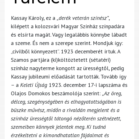
Kassay Károly, ez a
„derék veterán színész”
,
kilépett a kolozsvári Magyar Színház színpadára
és elsírta magát. Vagy legalábbis könnybe lábadt
a szeme. És nem a szerepe szerint. Mondjuk így:
„civilből könnyezett”. 1923 decemberét írtuk. A
Szamos partjára (ki)költöztetett (sétatéri)
színház nagyterme kongott az ürességtől, pedig
Kassay jubileumi előadását tartották. Tovább így
– a
Keleti Újság
1923. december 17-i lapszáma és
Olajos Domokos beszámolója szerint:
„Az öreg,
délceg, szegénységében és elhagyatottságában is
büszke művész, midőn a rivaldán megjelent és a
színház ürességtől tátongó nézőterén szétnézett,
szemeiben könnyek jelentek meg. Ki tudná
érzékeltetni a kimondhatatlan fájdalmat és