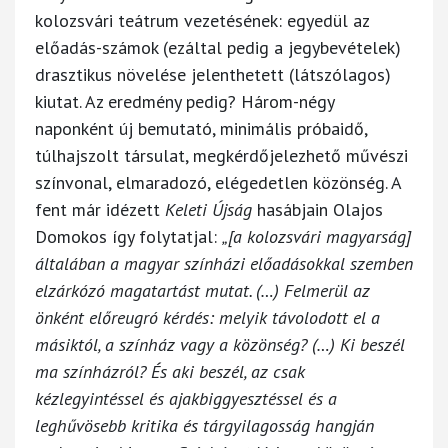
kolozsvári teátrum vezetésének: egyedül az
előadás-számok (ezáltal pedig a jegybevételek)
drasztikus növelése jelenthetett (látszólagos)
kiutat. Az eredmény pedig? Három-négy
naponként új bemutató, minimális próbaidő,
túlhajszolt társulat, megkérdőjelezhető művészi
színvonal, elmaradozó, elégedetlen közönség. A
fent már idézett
Keleti Újság
hasábjain Olajos
Domokos így folytatjal:
„[a kolozsvári magyarság]
általában a magyar színházi előadásokkal szemben
elzárkózó magatartást mutat. (…) Felmerül az
önként előreugró kérdés: melyik távolodott el a
másiktól, a színház vagy a közönség? (…) Ki beszél
ma színházról? És aki beszél, az csak
kézlegyintéssel és ajakbiggyesztéssel és a
leghűvösebb kritika és tárgyilagosság hangján