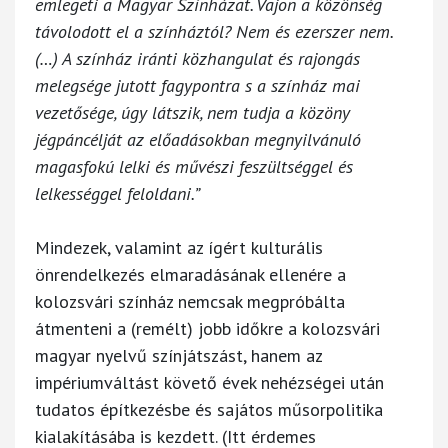
emlegeti a Magyar Színházat. Vajon a közönség
távolodott el a színháztól? Nem és ezerszer nem.
(…) A színház iránti közhangulat és rajongás
melegsége jutott fagypontra s a színház mai
vezetősége, úgy látszik, nem tudja a közöny
jégpáncélját az előadásokban megnyilvánuló
magasfokú lelki és művészi feszültséggel és
lelkességgel feloldani.”
Mindezek, valamint az ígért kulturális
önrendelkezés elmaradásának ellenére a
kolozsvári színház nemcsak megpróbálta
átmenteni a (remélt) jobb időkre a kolozsvári
magyar nyelvű színjátszást, hanem az
impériumváltást követő évek nehézségei után
tudatos építkezésbe és sajátos műsorpolitika
kialakításába is kezdett. (Itt érdemes