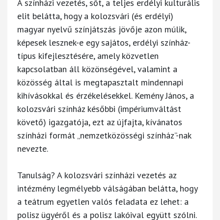
A színházi vezetés, sőt, a teljes erdélyi kulturális
elit belátta, hogy a kolozsvári (és erdélyi)
magyar nyelvű színjátszás jövője azon múlik,
képesek lesznek-e egy sajátos, erdélyi színház-
típus kifejlesztésére, amely közvetlen
kapcsolatban áll közönségével, valamint a
közösség által is megtapasztalt mindennapi
kihívásokkal és érzékelésekkel. Kemény János, a
kolozsvári színház későbbi (impériumváltást
követő) igazgatója, ezt az újfajta, kívánatos
színházi formát „nemzetközösségi színház”-nak
nevezte.
Tanulság? A kolozsvári színházi vezetés az
intézmény legmélyebb válságában belátta, hogy
a teátrum egyetlen valós feladata ez lehet: a
polisz ügyéről és a polisz lakóival együtt szólni.