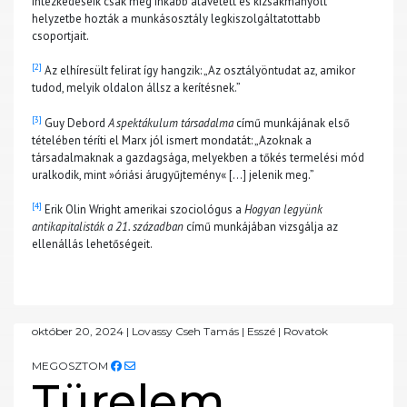
intézkedéseik csak még inkább alávetett és kizsákmányolt
helyzetbe hozták a munkásosztály legkiszolgáltatottabb
csoportjait.
[2]
Az elhíresült felirat így hangzik: „Az osztályöntudat az, amikor
tudod, melyik oldalon állsz a kerítésnek.”
[3]
Guy Debord
A spektákulum társadalma
című munkájának első
tételében téríti el Marx jól ismert mondatát: „Azoknak a
társadalmaknak a gazdagsága, melyekben a tőkés termelési mód
uralkodik, mint »óriási árugyűjtemény« […] jelenik meg.”
[4]
Erik Olin Wright amerikai szociológus a
Hogyan legyünk
antikapitalisták a 21. században
című munkájában vizsgálja az
ellenállás lehetőségeit.
október 20, 2024
|
Lovassy Cseh Tamás
|
Esszé
|
Rovatok
MEGOSZTOM
Türelem