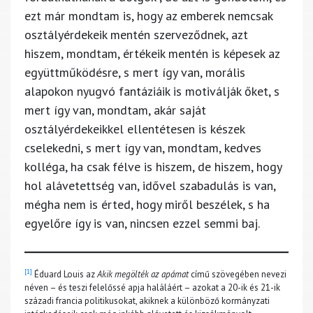
ezt már mondtam is, hogy az emberek nemcsak
osztályérdekeik mentén szerveződnek, azt
hiszem, mondtam, értékeik mentén is képesek az
együttműködésre, s mert így van, morális
alapokon nyugvó fantáziáik is motiválják őket, s
mert így van, mondtam, akár saját
osztályérdekeikkel ellentétesen is készek
cselekedni, s mert így van, mondtam, kedves
kolléga, ha csak félve is hiszem, de hiszem, hogy
hol alávetettség van, idővel szabadulás is van,
mégha nem is érted, hogy miről beszélek, s ha
egyelőre így is van, nincsen ezzel semmi baj.
[1]
Éduard Louis az
Akik megölték az apámat
című szövegében nevezi
néven – és teszi felelőssé apja haláláért – azokat a 20-ik és 21-ik
századi francia politikusokat, akiknek a különböző kormányzati