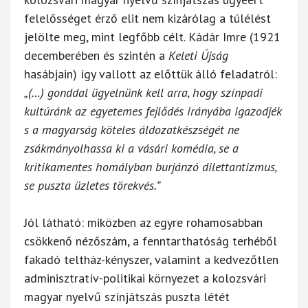
felelősséget érző elit nem kizárólag a túlélést
jelölte meg, mint legfőbb célt. Kádár Imre (1921
decemberében és szintén a
Keleti
Újság
hasábjain) így vallott az előttük álló feladatról:
„(…) gonddal ügyelnünk kell arra, hogy színpadi
kultúránk az egyetemes fejlődés irányába igazodjék
s a magyarság köteles áldozatkészségét ne
zsákmányolhassa ki a vásári komédia, se a
kritikamentes homályban burjánzó dilettantizmus,
se puszta üzletes törekvés.”
Jól látható: miközben az egyre rohamosabban
csökkenő nézőszám, a fenntarthatóság terhéből
fakadó teltház-kényszer, valamint a kedvezőtlen
adminisztratív-politikai környezet a kolozsvári
magyar nyelvű színjátszás puszta létét