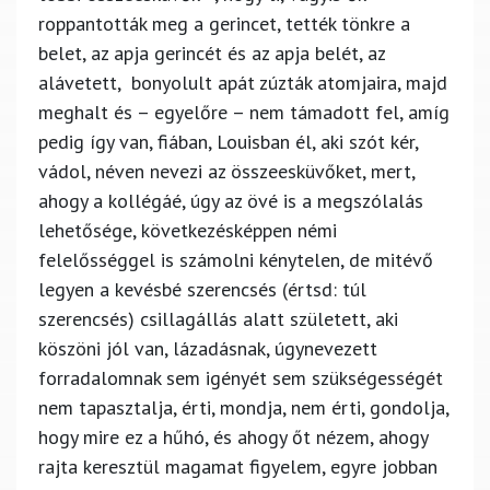
roppantották meg a gerincet, tették tönkre a
belet, az apja gerincét és az apja belét, az
alávetett, bonyolult apát zúzták atomjaira, majd
meghalt és – egyelőre – nem támadott fel, amíg
pedig így van, fiában, Louisban él, aki szót kér,
vádol, néven nevezi az összeesküvőket, mert,
ahogy a kollégáé, úgy az övé is a megszólalás
lehetősége, következésképpen némi
felelősséggel is számolni kénytelen, de mitévő
legyen a kevésbé szerencsés (értsd: túl
szerencsés) csillagállás alatt született, aki
köszöni jól van, lázadásnak, úgynevezett
forradalomnak sem igényét sem szükségességét
nem tapasztalja, érti, mondja, nem érti, gondolja,
hogy mire ez a hűhó, és ahogy őt nézem, ahogy
rajta keresztül magamat figyelem, egyre jobban