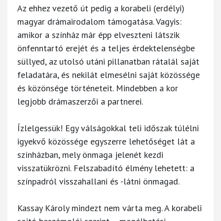
Az ehhez vezető út pedig a korabeli (erdélyi)
magyar drámairodalom támogatása. Vagyis:
amikor a színház már épp elveszteni látszik
önfenntartó erejét és a teljes érdektelenségbe
süllyed, az utolsó utáni pillanatban rátalál saját
feladatára, és nekilát elmesélni saját közössége
és közönsége történeteit. Mindebben a kor
legjobb drámaszerzői a partnerei.
Ízlelgessük! Egy válságokkal teli időszak túlélni
igyekvő közössége egyszerre lehetőséget lát a
színházban, mely önmaga jelenét kezdi
visszatükrözni. Felszabadító élmény lehetett: a
színpadról visszahallani és -látni önmagad.
Kassay Károly mindezt nem várta meg. A korabeli