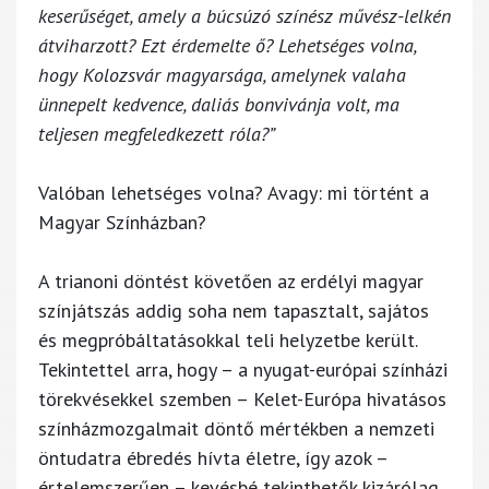
keserűséget, amely a búcsúzó színész művész-lelkén
átviharzott? Ezt érdemelte ő? Lehetséges volna,
hogy Kolozsvár magyarsága, amelynek valaha
ünnepelt kedvence, daliás bonvivánja volt, ma
teljesen megfeledkezett róla?”
Valóban lehetséges volna? Avagy: mi történt a
Magyar Színházban?
A trianoni döntést követően az erdélyi magyar
színjátszás addig soha nem tapasztalt, sajátos
és megpróbáltatásokkal teli helyzetbe került.
Tekintettel arra, hogy – a nyugat-európai színházi
törekvésekkel szemben – Kelet-Európa hivatásos
színházmozgalmait döntő mértékben a nemzeti
öntudatra ébredés hívta életre, így azok –
értelemszerűen – kevésbé tekinthetők kizárólag