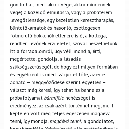
gondolhat, mert akkor vége, akkor mindennek
vége) a közelgő elmúlásra, vagy a próbaterem
levegőtlensége, egy kezeletlen keresztharapás,
büntetőkamatok és hasonló, esetlegesen
fölmerülő bökkenők ellenére is ő, a kolléga,
rendben lévőnek érzi életét, szóval beszélhetünk
itt a forradalomról, úgy véli, mondja, érti,
megértette, gondolja, a lázadás
szükségszerűségét, de hogy ezt milyen formában
és egyébként is miért várjuk el tőle, az erre
adható – meggyőződése szerint egyetlen –
választ még keresi, így tehát ha benne ez a
próbafolyamat
bármiféle
nehézséget is
eredményez, az csak azért történhet meg, mert
képtelen volt még teljes egészében magáévá
tenni, így mondja,
magáévá tenni,
a gondolatot,
hogy bármiféle (
feltételezett
) alávetettségében is