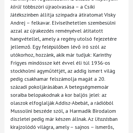
körül
többszöri újraolvasása – a Csíki
Játékszínben állítja színpadra átiratomat Visky
Andrej – felkavar. Elviselhetetlen szembesülni
azzal az újrakezdés reményével átitatott
hangvétellel, amely a regény utolsó fejezetére
jellemző. Egy felépülőben lévő író szól az
utókorhoz, hozzánk, akik már tudjuk: Karinthy
Frigyes mindössze két évvel éli túl 1936-os
stockholmi agyműtétjét, az addig ismert világ
pedig csakhamar felszámolja magát a 20.
századi pokoljárásában. A betegségmemoár
soraiba belopakodnak a kor baljós jelei: az
olaszok elfoglalják Addisz-Abebát, a rádióból
Mussolini beszéde szól, a Harmadik Birodalom
díszletei pedig már készen állnak. Az
Utazás
ban
kirajzolódó világra, amely – sajnos – ismerős,