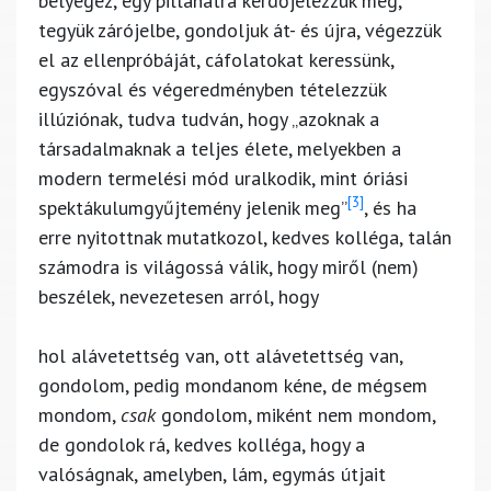
bélyegez, egy pillanatra kérdőjelezzük meg,
tegyük zárójelbe, gondoljuk át- és újra, végezzük
el az ellenpróbáját, cáfolatokat keressünk,
egyszóval és végeredményben tételezzük
illúziónak, tudva tudván, hogy „azoknak a
társadalmaknak a teljes élete, melyekben a
modern termelési mód uralkodik, mint óriási
[3]
spektákulumgyűjtemény jelenik meg”
, és ha
erre nyitottnak mutatkozol, kedves kolléga, talán
számodra is világossá válik, hogy miről (nem)
beszélek, nevezetesen arról, hogy
hol alávetettség van, ott alávetettség van,
gondolom, pedig mondanom kéne, de mégsem
mondom,
csak
gondolom, miként nem mondom,
de gondolok rá, kedves kolléga, hogy a
valóságnak, amelyben, lám, egymás útjait