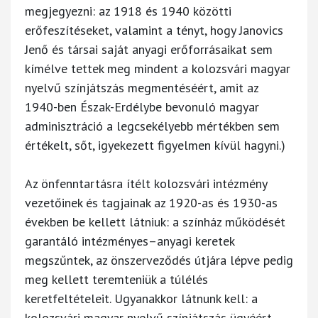
megjegyezni: az 1918 és 1940 közötti
erőfeszítéseket, valamint a tényt, hogy Janovics
Jenő és társai saját anyagi erőforrásaikat sem
kímélve tettek meg mindent a kolozsvári magyar
nyelvű színjátszás megmentéséért, amit az
1940-ben Észak-Erdélybe bevonuló magyar
adminisztráció a legcsekélyebb mértékben sem
értékelt, sőt, igyekezett figyelmen kívül hagyni.)
Az önfenntartásra ítélt kolozsvári intézmény
vezetőinek és tagjainak az 1920-as és 1930-as
években be kellett látniuk: a színház működését
garantáló intézményes–anyagi keretek
megszűntek, az önszerveződés útjára lépve pedig
meg kellett teremteniük a túlélés
keretfeltételeit. Ugyanakkor látnunk kell: a
kolozsvári magyar nyelvű színjátszás ügyéért