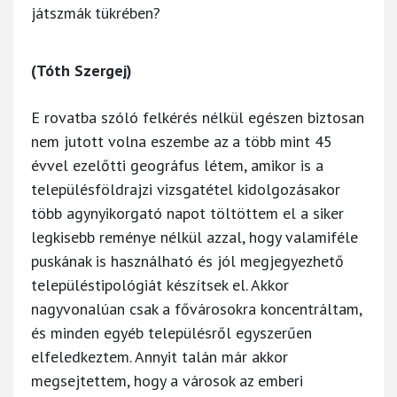
játszmák tükrében?
(Tóth Szergej)
E rovatba szóló felkérés nélkül egészen biztosan
nem jutott volna eszembe az a több mint 45
évvel ezelőtti geográfus létem, amikor is a
településföldrajzi vizsgatétel kidolgozásakor
több agynyikorgató napot töltöttem el a siker
legkisebb reménye nélkül azzal, hogy valamiféle
puskának is használható és jól megjegyezhető
településtipológiát készítsek el. Akkor
nagyvonalúan csak a fővárosokra koncentráltam,
és minden egyéb településről egyszerűen
elfeledkeztem. Annyit talán már akkor
megsejtettem, hogy a városok az emberi