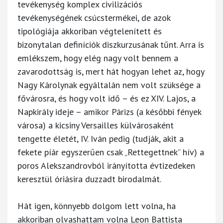
tevékenység komplex civilizációs
tevékenységének csúcstermékei, de azok
tipológiája akkoriban végtelenített és
bizonytalan definíciók diszkurzusának tűnt. Arra is
emlékszem, hogy elég nagy volt bennem a
zavarodottság is, mert hát hogyan lehet az, hogy
Nagy Károlynak egyáltalán nem volt szüksége a
fővárosra, és hogy volt idő – és ez XIV. Lajos, a
Napkirály ideje – amikor Párizs (a későbbi fények
városa) a kicsiny Versailles külvárosaként
tengette életét, IV. Iván pedig (tudják, akit a
fekete píár egyszerűen csak „Rettegettnek” hív) a
poros Alekszandrovból irányította évtizedeken
keresztül óriásira duzzadt birodalmát.
Hát igen, könnyebb dolgom lett volna, ha
akkoriban olvashattam volna Leon Battista