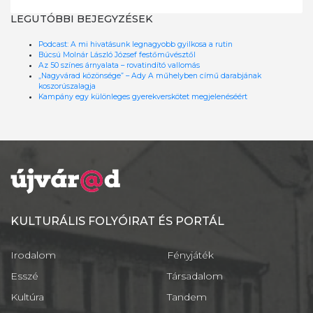
LEGUTÓBBI BEJEGYZÉSEK
Podcast: A mi hivatásunk legnagyobb gyilkosa a rutin
Búcsú Molnár László József festőművésztől
Az 50 színes árnyalata – rovatindító vallomás
„Nagyvárad közönsége” – Ady A műhelyben című darabjának
koszorúszalagja
Kampány egy különleges gyerekverskötet megjelenéséért
KULTURÁLIS FOLYÓIRAT ÉS PORTÁL
Irodalom
Fényjáték
Esszé
Társadalom
Kultúra
Tandem