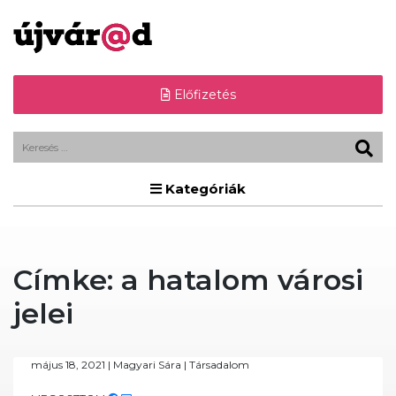
Előfizetés
Kategóriák
Címke:
a hatalom városi
jelei
május 18, 2021
|
Magyari Sára
|
Társadalom