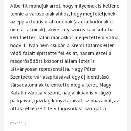
Albertit mondjuk arról, hogy milyennek is kellene
lennie a városoknak ahhoz, hogy megfeleljenek
az épp aktuális uralkodónak (az uralkodónak és
nem a lakóinak), akivel oly szoros kapcsolatba
kerülhettek. Talán már akkor megértettem volna,
hogy III. Iván nem csupán a Kreml tatárok ellen
védő falait építtette fel és át, hanem ezzel a
megerősödött központi állam létét is
látványosan reprezentálta. Nagy Péter
Szentpétervár alapításával egy új identitású
társadalomnak teremtette meg a teret, Nagy
Katalin városa viszont, napjainkban is virágzó
parkjaival, gazdag könyvtáraival, színházaival, az
általa elképzelt felvilágosodást szolgálta.
(tovább…)