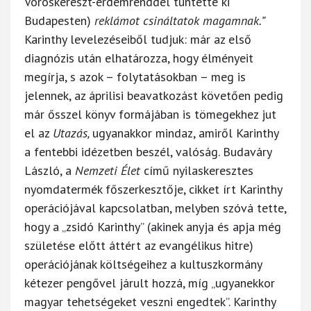
Vöröskereszt-érdemrenddel tüntette ki
Budapesten)
reklámot csináltatok magamnak.”
Karinthy levelezéseiből tudjuk: már az első
diagnózis után elhatározza, hogy élményeit
megírja, s azok – folytatásokban – meg is
jelennek, az áprilisi beavatkozást követően pedig
már ősszel könyv formájában is tömegekhez jut
el az
Utazás,
ugyanakkor mindaz, amiről Karinthy
a fentebbi idézetben beszél, valóság. Budaváry
László, a
Nemzeti Élet
című nyilaskeresztes
nyomdatermék főszerkesztője, cikket írt Karinthy
operációjával kapcsolatban, melyben szóvá tette,
hogy a „zsidó Karinthy” (akinek anyja és apja még
születése előtt áttért az evangélikus hitre)
operációjának költségeihez a kultuszkormány
kétezer pengővel járult hozzá, míg „ugyanekkor
magyar tehetségeket veszni engedtek”. Karinthy