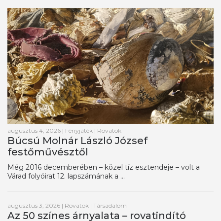
augusztus 4, 2026
|
Fényjáték
|
Rovatok
Búcsú Molnár László József
festőművésztől
Még 2016 decemberében – közel tíz esztendeje – volt a
Várad folyóirat 12. lapszámának a ...
augusztus 3, 2026
|
Rovatok
|
Társadalom
Az 50 színes árnyalata – rovatindító