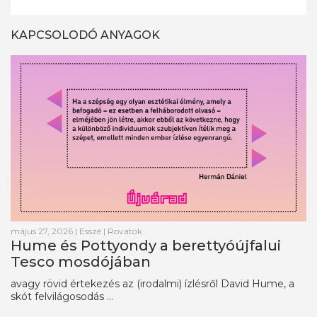
KAPCSOLODÓ ANYAGOK
május 27, 2026
|
Esszé
|
Rovatok
Hume és Pottyondy a berettyóújfalui
Tesco mosdójában
avagy rövid értekezés az (irodalmi) ízlésről David Hume, a
skót felvilágosodás ...