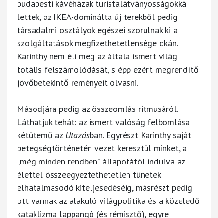
budapesti kávéházak turistalátványosságokká
lettek, az IKEA-dominálta új terekből pedig
társadalmi osztályok egészei szorulnak ki a
szolgáltatások megfizethetetlensége okán.
Karinthy nem éli meg az általa ismert világ
totális felszámolódását, s épp ezért megrendítő
jövőbetekintő reményeit olvasni.
Másodjára pedig az összeomlás ritmusáról.
Láthatjuk tehát: az ismert valóság felbomlása
kétütemű az
Utazás
ban. Egyrészt Karinthy saját
betegségtörténetén vezet keresztül minket, a
„még minden rendben” állapotától indulva az
élettel összeegyeztethetetlen tünetek
elhatalmasodó kiteljesedéséig, másrészt pedig
ott vannak az alakuló világpolitika és a közeledő
kataklizma lappangó (és rémisztő), egyre