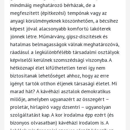
mindmáig meghatározó bérházak, de a
megfeszített (építkezési) tempónak vagy az
anyagi körülményeknek köszönhetően, a bécsihez
képest jóval alacsonyabb komfortú lakóterek
jönnek létre. Műmárvány, gipsz-díszítések és
hatalmas belmagasságok válnak meghatározóvá,
ráadásul a legkülönbfélébb társadalmi osztályok
képviselői kerülnek szomszédsági viszonyba. A
hétköznapi élet kifűthetetlen terei így nem
biztosítanak lehetőséget ahhoz, hogy az erre
igényt tartók otthon éljenek társasági életet. Mi
marad hát? A kávéházi asztalok demokratikus
miliője, amelyben ugyanazért az összegért –
proletár, hírlapíró vagy dzsentri – ugyanolyan
szolgáltatást kap. A kor irodalma épp ezért (és
bizonyos olvasatban) kávéházi irodalom is. A