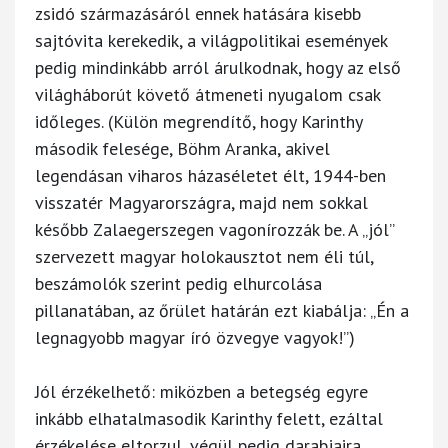
zsidó származásáról ennek hatására kisebb
sajtóvita kerekedik, a világpolitikai események
pedig mindinkább arról árulkodnak, hogy az első
világháborút követő átmeneti nyugalom csak
időleges. (Külön megrendítő, hogy Karinthy
második felesége, Böhm Aranka, akivel
legendásan viharos házaséletet élt, 1944-ben
visszatér Magyarországra, majd nem sokkal
később Zalaegerszegen vagonírozzák be. A „jól”
szervezett magyar holokausztot nem éli túl,
beszámolók szerint pedig elhurcolása
pillanatában, az őrület határán ezt kiabálja: „Én a
legnagyobb magyar író özvegye vagyok!”)
Jól érzékelhető: miközben a betegség egyre
inkább elhatalmasodik Karinthy felett, ezáltal
érzékelése eltorzul, végül pedig darabjaira