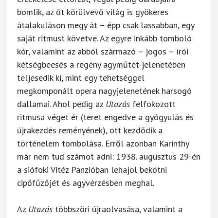
bomlik, az őt körülvevő világ is gyökeres
átalakuláson megy át – épp csak lassabban, egy
saját ritmust követve. Az egyre inkább tomboló
kór, valamint az abból származó – jogos – írói
kétségbeesés a regény agyműtét-jelenetében
teljesedik ki, mint egy tehetséggel
megkomponált opera nagyjelenetének harsogó
dallamai. Ahol pedig az
Utazás
felfokozott
ritmusa véget ér (teret engedve a gyógyulás és
újrakezdés reményének), ott kezdődik a
történelem tombolása. Erről azonban Karinthy
már nem tud számot adni: 1938. augusztus 29-én
a siófoki Vitéz Panzióban lehajol bekötni
cipőfűzőjét és agyvérzésben meghal.
Az
Utazás
többszöri újraolvasása, valamint a