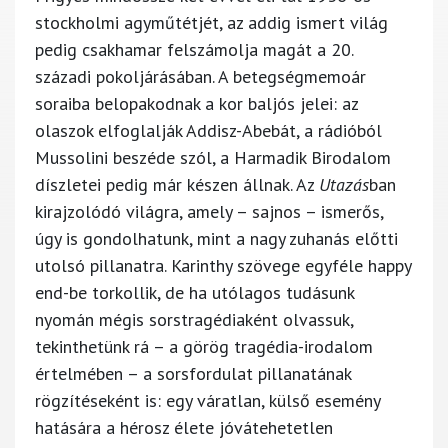
stockholmi agyműtétjét, az addig ismert világ
pedig csakhamar felszámolja magát a 20.
századi pokoljárásában. A betegségmemoár
soraiba belopakodnak a kor baljós jelei: az
olaszok elfoglalják Addisz-Abebát, a rádióból
Mussolini beszéde szól, a Harmadik Birodalom
díszletei pedig már készen állnak. Az
Utazás
ban
kirajzolódó világra, amely – sajnos – ismerős,
úgy is gondolhatunk, mint a nagy zuhanás előtti
utolsó pillanatra. Karinthy szövege egyféle happy
end-be torkollik, de ha utólagos tudásunk
nyomán mégis sorstragédiaként olvassuk,
tekinthetünk rá – a görög tragédia-irodalom
értelmében – a sorsfordulat pillanatának
rögzítéseként is: egy váratlan, külső esemény
hatására a hérosz élete jóvátehetetlen