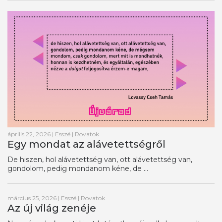
április 22, 2026
|
Esszé
|
Rovatok
Egy mondat az alávetettségről
De hiszen, hol alávetettség van, ott alávetettség van,
gondolom, pedig mondanom kéne, de ...
március 25, 2026
|
Esszé
|
Rovatok
Az új világ zenéje