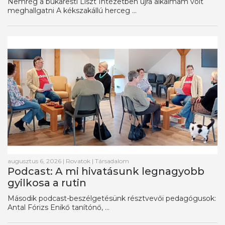
Nemrég a bukaresti Liszt Intézetben újra alkalmam volt
meghallgatni A kékszakállú herceg ...
augusztus 6, 2026
|
Rovatok
|
Társadalom
Podcast: A mi hivatásunk legnagyobb
gyilkosa a rutin
Második podcast-beszélgetésünk résztvevői pedagógusok:
Antal Fórizs Enikő tanítónő, ...