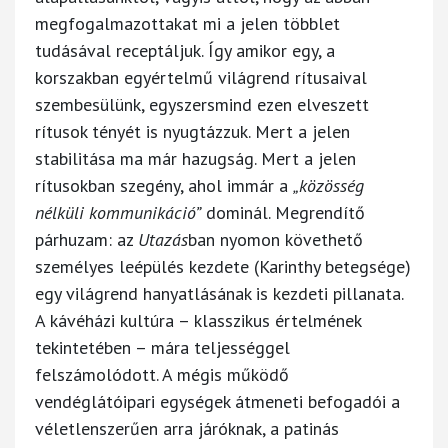
megfogalmazottakat mi a jelen többlet
tudásával receptáljuk. Így amikor egy, a
korszakban egyértelmű világrend rítusaival
szembesülünk, egyszersmind ezen elveszett
rítusok tényét is nyugtázzuk. Mert a jelen
stabilitása ma már hazugság. Mert a jelen
rítusokban szegény, ahol immár a
„közösség
nélküli kommunikáció”
dominál. Megrendítő
párhuzam: az
Utazás
ban nyomon követhető
személyes leépülés kezdete (Karinthy betegsége)
egy világrend hanyatlásának is kezdeti pillanata.
A kávéházi kultúra – klasszikus értelmének
tekintetében – mára teljességgel
felszámolódott. A mégis működő
vendéglátóipari egységek átmeneti befogadói a
véletlenszerűen arra járóknak, a patinás