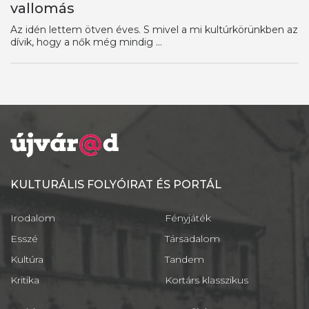
vallomás
Az idén lettem ötven éves. S mivel a mi kultúrkörünkben az
dívik, hogy a nők még mindig ...
KULTURÁLIS FOLYÓIRAT ÉS PORTÁL
Irodalom
Fényjáték
Esszé
Társadalom
Kultúra
Tandem
Kritika
Kortárs klasszikus