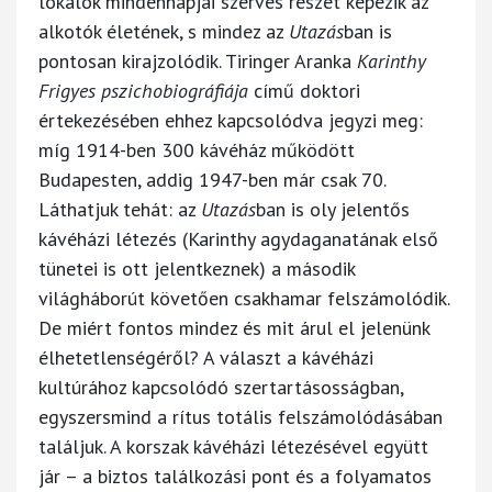
lokálok mindennapjai szerves részét képezik az
alkotók életének, s mindez az
Utazás
ban is
pontosan kirajzolódik. Tiringer Aranka
Karinthy
Frigyes pszichobiográfiája
című doktori
értekezésében ehhez kapcsolódva jegyzi meg:
míg 1914-ben 300 kávéház működött
Budapesten, addig 1947-ben már csak 70.
Láthatjuk tehát: az
Utazás
ban is oly jelentős
kávéházi létezés (Karinthy agydaganatának első
tünetei is ott jelentkeznek) a második
világháborút követően csakhamar felszámolódik.
De miért fontos mindez és mit árul el jelenünk
élhetetlenségéről? A választ a kávéházi
kultúrához kapcsolódó szertartásosságban,
egyszersmind a rítus totális felszámolódásában
találjuk. A korszak kávéházi létezésével együtt
jár – a biztos találkozási pont és a folyamatos