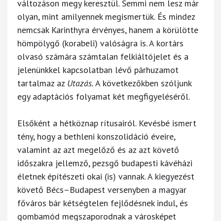
változáson megy keresztül. Semmi nem lesz már
olyan, mint amilyennek megismertük. És mindez
nemcsak Karinthyra érvényes, hanem a körülötte
hömpölygő (korabeli) valóságra is. A kortárs
olvasó számára számtalan felkiáltójelet és a
jelenünkkel kapcsolatban lévő párhuzamot
tartalmaz az
Utazás.
A következőkben szóljunk
egy adaptációs folyamat két megfigyeléséről.
Elsőként a hétköznap rítusairól. Kevésbé ismert
tény, hogy a bethleni konszolidáció éveire,
valamint az azt megelőző és az azt követő
időszakra jellemző, pezsgő budapesti kávéházi
életnek építészeti okai (is) vannak. A kiegyezést
követő Bécs–Budapest versenyben a magyar
főváros bár kétségtelen fejlődésnek indul, és
gombamód megszaporodnak a városképet