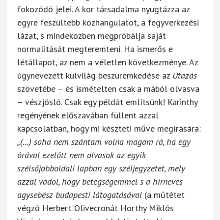
fokozódó jelei. A kor társadalma nyugtázza az
egyre feszültebb közhangulatot, a fegyverkezési
lázat, s mindeközben megpróbálja saját
normalitását megteremteni. Ha ismerős e
létállapot, az nem a véletlen következménye. Az
úgynevezett külvilág beszüremkedése az
Utazás
szövetébe – és ismételten csak a mából olvasva
– vészjósló. Csak egy példát említsünk! Karinthy
regényének előszavában füllent azzal
kapcsolatban, hogy mi készteti műve megírására:
„(…) soha nem szántam volna magam rá, ha egy
órával ezelőtt nem olvasok az egyik
szélsőjobboldali lapban egy széljegyzetet, mely
azzal vádol, hogy betegségemmel s a hírneves
agysebész budapesti látogatásával
(a műtétet
végző Herbert Olivecronát Horthy Miklós