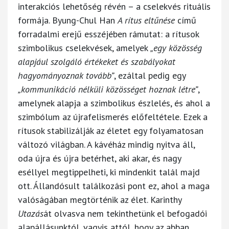
interakciós lehetőség révén – a cselekvés rituális
formája. Byung-Chul Han
A rítus eltűnése
című
forradalmi erejű esszéjében rámutat: a rítusok
szimbolikus cselekvések, amelyek
„egy közösség
alapjául szolgáló értékeket és szabályokat
hagyományoznak tovább”
, ezáltal pedig egy
„kommunikáció nélküli közösséget hoznak létre”
,
amelynek alapja a szimbolikus észlelés, és ahol a
szimbólum az újrafelismerés előfeltétele. Ezek a
rítusok stabilizálják az életet egy folyamatosan
változó világban. A kávéház mindig nyitva áll,
oda újra és újra betérhet, aki akar, és nagy
eséllyel megtippelheti, ki mindenkit talál majd
ott. Állandósult találkozási pont ez, ahol a maga
valóságában megtörténik az élet. Karinthy
Utazás
át olvasva nem tekinthetünk el befogadói
alapállásunktól, vagyis attól, hogy az abban