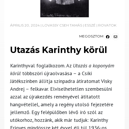
ÁPRILIS 20, 2024
|
LOVASSY CSEH TAMÁS
|
ESSZÉ
|
ROVATOK
MEGOSZTOM
Utazás Karinthy körül
Karinthyval foglalkozom. Az
Utazás a koponyám
körül
többszöri újraolvasása – a Csíki
Játékszínben állítja színpadra átiratomat Visky
Andrej – felkavar. Elviselhetetlen szembesülni
azzal az újrakezdés reményével átitatott
hangvétellel, amely a regény utolsó fejezetére
jellemző. Egy felépülőben lévő író szól az
utókorhoz, hozzánk, akik már tudjuk: Karinthy
Frigyes mindössze két évvel éli túl 1936-os