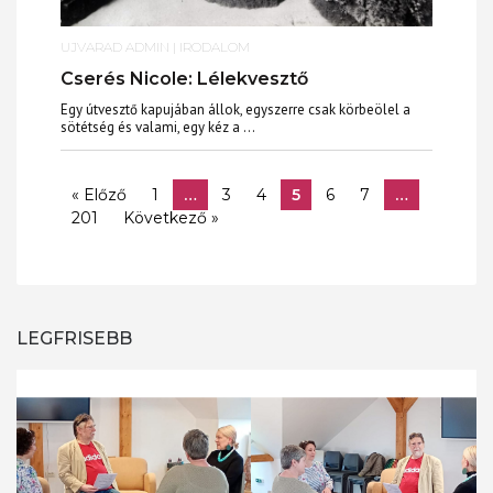
UJVARAD ADMIN
|
IRODALOM
Cserés Nicole: Lélekvesztő
Egy útvesztő kapujában állok, egyszerre csak körbeölel a
sötétség és valami, egy kéz a ...
« Előző
1
…
3
4
5
6
7
…
201
Következő »
LEGFRISEBB