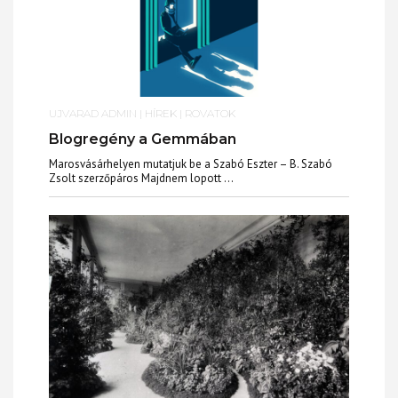
UJVARAD ADMIN
|
HÍREK
|
ROVATOK
Blogregény a Gemmában
Marosvásárhelyen mutatjuk be a Szabó Eszter – B. Szabó
Zsolt szerzőpáros Majdnem lopott ...