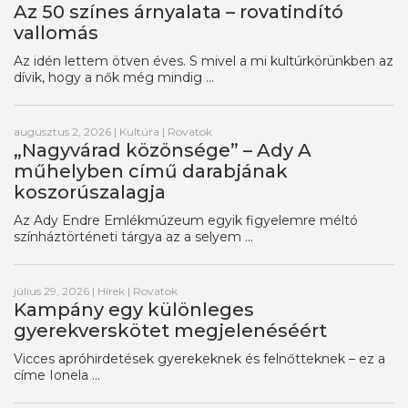
Az 50 színes árnyalata – rovatindító
vallomás
Az idén lettem ötven éves. S mivel a mi kultúrkörünkben az
dívik, hogy a nők még mindig ...
augusztus 2, 2026
|
Kultúra
|
Rovatok
„Nagyvárad közönsége” – Ady A
műhelyben című darabjának
koszorúszalagja
Az Ady Endre Emlékmúzeum egyik figyelemre méltó
színháztörténeti tárgya az a selyem ...
július 29, 2026
|
Hírek
|
Rovatok
Kampány egy különleges
gyerekverskötet megjelenéséért
Vicces apróhirdetések gyerekeknek és felnőtteknek – ez a
címe Ionela ...