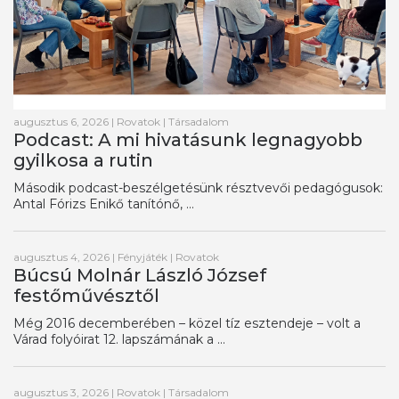
augusztus 6, 2026
|
Rovatok
|
Társadalom
Podcast: A mi hivatásunk legnagyobb
gyilkosa a rutin
Második podcast-beszélgetésünk résztvevői pedagógusok:
Antal Fórizs Enikő tanítónő, ...
augusztus 4, 2026
|
Fényjáték
|
Rovatok
Búcsú Molnár László József
festőművésztől
Még 2016 decemberében – közel tíz esztendeje – volt a
Várad folyóirat 12. lapszámának a ...
augusztus 3, 2026
|
Rovatok
|
Társadalom