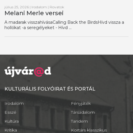
július 25, 2026
|
Irodalom
|
Rovatok
Melani Merle versei
A madarak visszahívásaCalling Back the BirdsHívd vissza a
hollókat -a seregélyeket - Hívd ...
KULTURÁLIS FOLYÓIRAT ÉS PORTÁL
Irodalom
Fényjáték
Esszé
Társadalom
Kultúra
Tandem
Kritika
Kortárs klasszikus