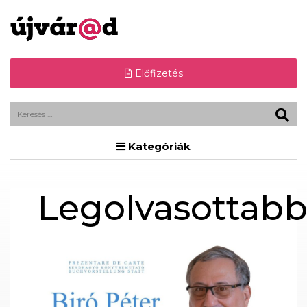
Előfizetés
Kategóriák
Legolvasottab