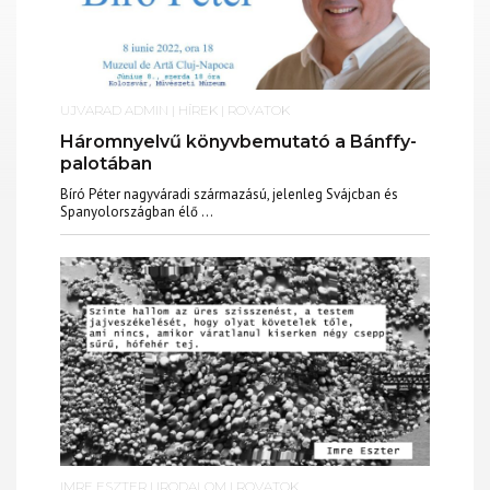
UJVARAD ADMIN
|
HÍREK
|
ROVATOK
Háromnyelvű könyvbemutató a Bánffy-
palotában
Bíró Péter nagyváradi származású, jelenleg Svájcban és
Spanyolországban élő ...
IMRE ESZTER
|
IRODALOM
|
ROVATOK