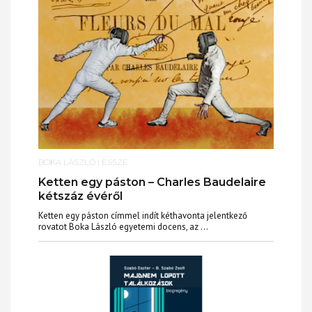
BOKA LÁSZLÓ
|
ESSZÉ
Ketten egy páston – Charles Baudelaire
kétszáz évéről
Ketten egy páston címmel indít kéthavonta jelentkező
rovatot Boka László egyetemi docens, az ...