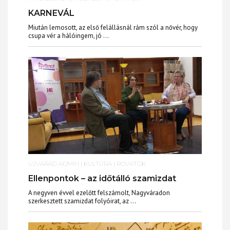
KARNEVÁL
Miután lemosott, az első felállásnál rám szól a nővér, hogy
csupa vér a hálóingem, jó ...
UJVARAD ADMIN
|
KULTÚRA
|
ROVATOK
Ellenpontok – az időtálló szamizdat
A negyven évvel ezelőtt felszámolt, Nagyváradon
szerkesztett szamizdat folyóirat, az ...