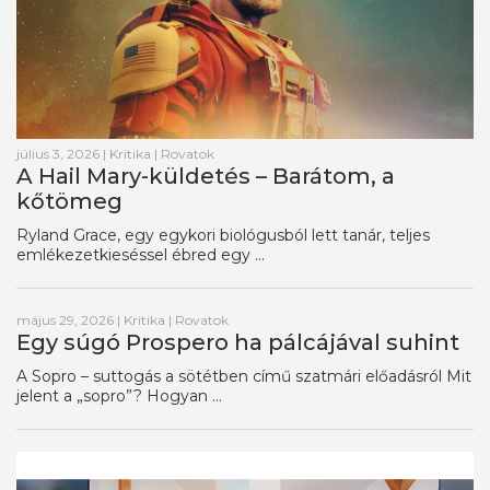
július 3, 2026
|
Kritika
|
Rovatok
A Hail Mary-küldetés – Barátom, a
kőtömeg
Ryland Grace, egy egykori biológusból lett tanár, teljes
emlékezetkieséssel ébred egy ...
május 29, 2026
|
Kritika
|
Rovatok
Egy súgó Prospero ha pálcájával suhint
A Sopro – suttogás a sötétben című szatmári előadásról Mit
jelent a „sopro”? Hogyan ...