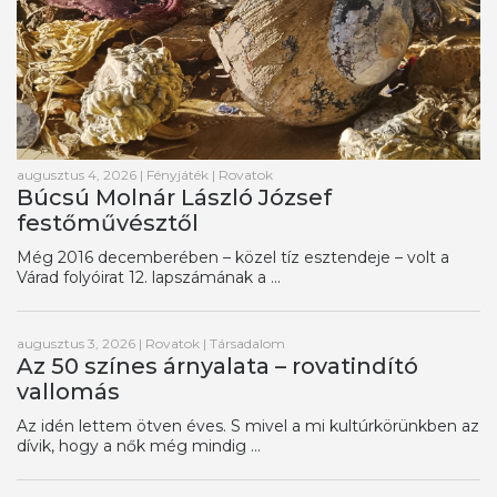
augusztus 4, 2026
|
Fényjáték
|
Rovatok
Búcsú Molnár László József
festőművésztől
Még 2016 decemberében – közel tíz esztendeje – volt a
Várad folyóirat 12. lapszámának a ...
augusztus 3, 2026
|
Rovatok
|
Társadalom
Az 50 színes árnyalata – rovatindító
vallomás
Az idén lettem ötven éves. S mivel a mi kultúrkörünkben az
dívik, hogy a nők még mindig ...