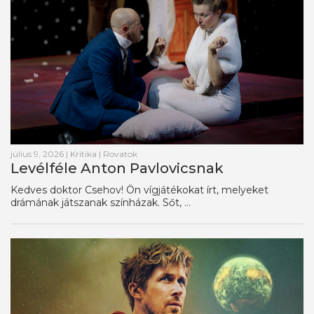
július 9, 2026
|
Kritika
|
Rovatok
Levélféle Anton Pavlovicsnak
Kedves doktor Csehov! Ön vígjátékokat írt, melyeket
drámának játszanak színházak. Sőt, ...