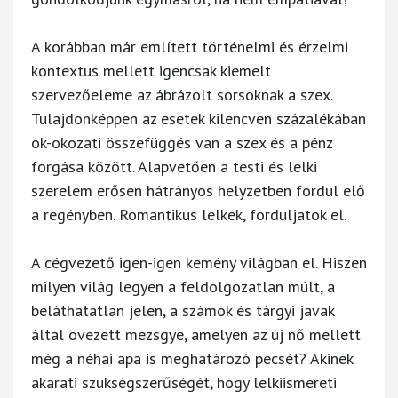
A korábban már említett történelmi és érzelmi
kontextus mellett igencsak kiemelt
szervezőeleme az ábrázolt sorsoknak a szex.
Tulajdonképpen az esetek kilencven százalékában
ok-okozati összefüggés van a szex és a pénz
forgása között. Alapvetően a testi és lelki
szerelem erősen hátrányos helyzetben fordul elő
a regényben. Romantikus lelkek, forduljatok el.
A cégvezető igen-igen kemény világban el. Hiszen
milyen világ legyen a feldolgozatlan múlt, a
beláthatatlan jelen, a számok és tárgyi javak
által övezett mezsgye, amelyen az új nő mellett
még a néhai apa is meghatározó pecsét? Akinek
akarati szükségszerűségét, hogy lelkiismereti