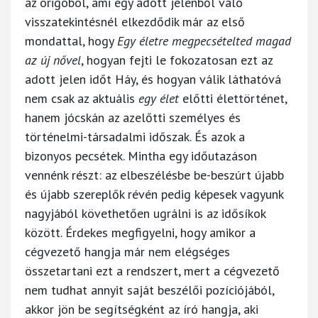
az origóból, ami egy adott jelenből való
visszatekintésnél elkezdődik már az első
mondattal, hogy
Egy életre megpecsételted magad
az új nővel
, hogyan fejti le fokozatosan ezt az
adott jelen időt Háy, és hogyan válik láthatóvá
nem csak az aktuális
egy élet
előtti élettörténet,
hanem jócskán az azelőtti személyes és
történelmi-társadalmi időszak. És azok a
bizonyos pecsétek. Mintha egy időutazáson
vennénk részt: az elbeszélésbe be-beszúrt újabb
és újabb szereplők révén pedig képesek vagyunk
nagyjából követhetően ugrálni is az idősíkok
között. Érdekes megfigyelni, hogy amikor a
cégvezető hangja már nem elégséges
összetartani ezt a rendszert, mert a cégvezető
nem tudhat annyit saját beszélői pozíciójából,
akkor jön be segítségként az író hangja, aki