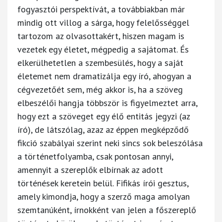
fogyasztói perspektívát, a továbbiakban már
mindig ott villog a sárga, hogy felelősséggel
tartozom az olvasottakért, hiszen magam is
vezetek egy életet, mégpedig a sajátomat. És
elkerülhetetlen a szembesülés, hogy a saját
életemet nem dramatizálja egy író, ahogyan a
cégvezetőét sem, még akkor is, ha a szöveg
elbeszélői hangja többször is figyelmeztet arra,
hogy ezt a szöveget egy élő entitás jegyzi (az
író), de látszólag, azaz az éppen megképződő
fikció szabályai szerint neki sincs sok beleszólása
a történetfolyamba, csak pontosan annyi,
amennyit a szereplők elbírnak az adott
történések keretein belül. Fifikás írói gesztus,
amely kimondja, hogy a szerző maga amolyan
szemtanúként, írnokként van jelen a főszereplő