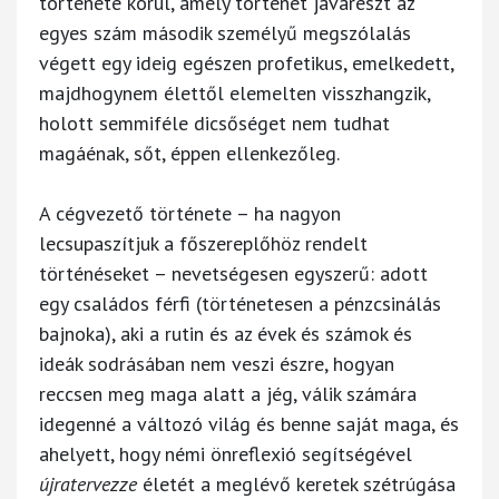
története körül, amely történet javarészt az
egyes szám második személyű megszólalás
végett egy ideig egészen profetikus, emelkedett,
majdhogynem élettől elemelten visszhangzik,
holott semmiféle dicsőséget nem tudhat
magáénak, sőt, éppen ellenkezőleg.
A cégvezető története – ha nagyon
lecsupaszítjuk a főszereplőhöz rendelt
történéseket – nevetségesen egyszerű: adott
egy családos férfi (történetesen a pénzcsinálás
bajnoka), aki a rutin és az évek és számok és
ideák sodrásában nem veszi észre, hogyan
reccsen meg maga alatt a jég, válik számára
idegenné a változó világ és benne saját maga, és
ahelyett, hogy némi önreflexió segítségével
újratervezze
életét a meglévő keretek szétrúgása