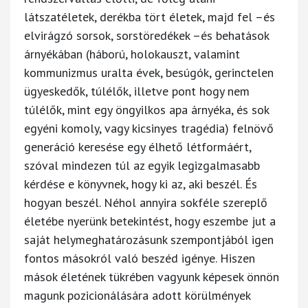
látszatéletek, derékba tört életek, majd fel –és
elvirágzó sorsok, sorstöredékek –és behatások
árnyékában (háború, holokauszt, valamint
kommunizmus uralta évek, besúgók, gerinctelen
ügyeskedők, túlélők, illetve pont hogy nem
túlélők, mint egy öngyilkos apa árnyéka, és sok
egyéni komoly, vagy kicsinyes tragédia) felnövő
generáció keresése egy élhető létformáért,
szóval mindezen túl az egyik legizgalmasabb
kérdése e könyvnek, hogy ki az, aki beszél. És
hogyan beszél. Néhol annyira sokféle szereplő
életébe nyerünk betekintést, hogy eszembe jut a
saját helymeghatározásunk szempontjából igen
fontos másokról való beszéd igénye. Hiszen
mások életének tükrében vagyunk képesek önnön
magunk pozicionálására adott körülmények