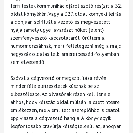
férfi testek kommunikációjáról szóló rés(z)t a 32.
oldal környékén. Vagy a 327. oldal környéki leírás
a donjuan spirituális vezető és megvezetett
nyája (amely ugye javarészt nőket jelent)
szemfényvesztő kapcsolatáról. Örültem a
humormorzsáknak, mert fellélegezni még a majd
négyszáz oldalas lelkiismeretbeszéd-folyamban
sem elvetendő.
Szóval a cégvezető önmegszólítása révén
mindenféle életrészletek kúsznak be az
elbeszélésbe. Az olvasónak résen kell lennie
ahhoz, hogy kétszáz oldal múltán is csettintésre
emlékezzen, mely említett szereplőhöz is csatol
épp vissza a cégvezető hangja. A könyv egyik
legfontosabb bravúrja kétségtelenül az, ahogyan