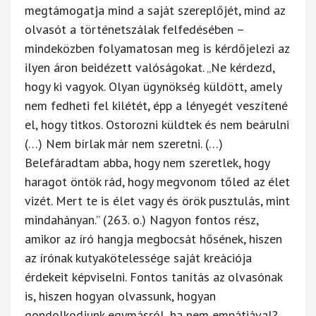
megtámogatja mind a saját szereplőjét, mind az
olvasót a történetszálak felfedésében –
mindeközben folyamatosan meg is kérdőjelezi az
ilyen áron beidézett valóságokat. „Ne kérdezd,
hogy ki vagyok. Olyan ügynökség küldött, amely
nem fedheti fel kilétét, épp a lényegét veszítené
el, hogy titkos. Ostorozni küldtek és nem beárulni
(…) Nem bírlak már nem szeretni. (…)
Belefáradtam abba, hogy nem szeretlek, hogy
haragot öntök rád, hogy megvonom tőled az élet
vizét. Mert te is élet vagy és örök pusztulás, mint
mindahányan.” (263. o.) Nagyon fontos rész,
amikor az író hangja megbocsát hősének, hiszen
az írónak kutyakötelessége saját kreációja
érdekeit képviselni. Fontos tanítás az olvasónak
is, hiszen hogyan olvassunk, hogyan
gondolkodjunk egymásról, ha nem empátiával?