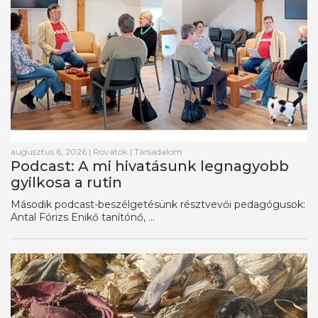
augusztus 6, 2026
|
Rovatok
|
Társadalom
Podcast: A mi hivatásunk legnagyobb
gyilkosa a rutin
Második podcast-beszélgetésünk résztvevői pedagógusok:
Antal Fórizs Enikő tanítónő, ...