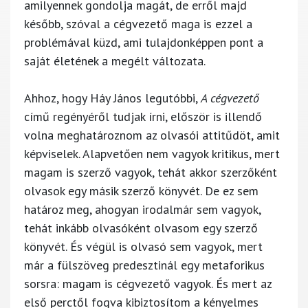
amilyennek gondolja magát, de erről majd
később, szóval a cégvezető maga is ezzel a
problémával küzd, ami tulajdonképpen pont a
saját életének a megélt változata.
Ahhoz, hogy Háy János legutóbbi,
A cégvezető
című regényéről tudjak írni, először is illendő
volna meghatároznom az olvasói attitűdöt, amit
képviselek. Alapvetően nem vagyok kritikus, mert
magam is szerző vagyok, tehát akkor szerzőként
olvasok egy másik szerző könyvét. De ez sem
határoz meg, ahogyan irodalmár sem vagyok,
tehát inkább olvasóként olvasom egy szerző
könyvét. És végül is olvasó sem vagyok, mert
már a fülszöveg predesztinál egy metaforikus
sorsra: magam is cégvezető vagyok. És mert az
első perctől fogva kibiztosítom a kényelmes