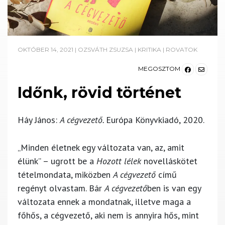
OKTÓBER 14, 2021
|
OZSVÁTH ZSUZSA
|
KRITIKA
|
ROVATOK
MEGOSZTOM
Időnk, rövid történet
Háy János:
A cégvezető.
Európa Könyvkiadó, 2020
.
„Minden életnek egy változata van, az, amit
élünk” – ugrott be a
Hozott lélek
novelláskötet
tételmondata, miközben
A cégvezető
című
regényt olvastam. Bár
A cégvezető
ben is van egy
változata ennek a mondatnak, illetve maga a
főhős, a cégvezető, aki nem is annyira hős, mint