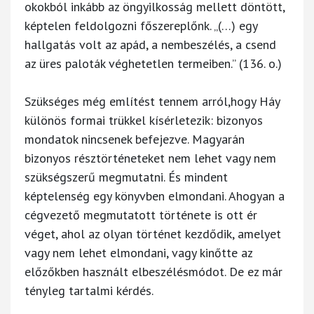
okokból inkább az öngyilkosság mellett döntött,
képtelen feldolgozni főszereplőnk. „(…) egy
hallgatás volt az apád, a nembeszélés, a csend
az üres paloták véghetetlen termeiben.” (136. o.)
Szükséges még említést tennem arról,hogy Háy
különös formai trükkel kísérletezik: bizonyos
mondatok nincsenek befejezve. Magyarán
bizonyos résztörténeteket nem lehet vagy nem
szükségszerű megmutatni. És mindent
képtelenség egy könyvben elmondani. Ahogyan a
cégvezető megmutatott története is ott ér
véget, ahol az olyan történet kezdődik, amelyet
vagy nem lehet elmondani, vagy kinőtte az
előzőkben használt elbeszélésmódot. De ez már
tényleg tartalmi kérdés.