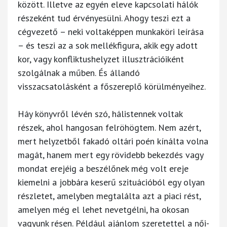
között. Illetve az egyén eleve kapcsolati hálók
részeként tud érvényesülni. Ahogy teszi ezt a
cégvezető – neki voltaképpen munkaköri leírása
– és teszi az a sok mellékfigura, akik egy adott
kor, vagy konfliktushelyzet illusztrációiként
szolgálnak a műben. És állandó
visszacsatolásként a főszereplő körülményeihez.
Háy könyvről lévén szó, hálistennek voltak
részek, ahol hangosan felröhögtem. Nem azért,
mert helyzetből fakadó oltári poén kínálta volna
magát, hanem mert egy rövidebb bekezdés vagy
mondat erejéig a beszélőnek még volt ereje
kiemelni a jobbára keserű szituációból egy olyan
részletet, amelyben megtalálta azt a piaci rést,
amelyen még el lehet nevetgélni, ha okosan
vagyunk résen. Például ajánlom szeretettel a női-