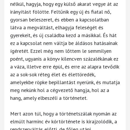
nélkül, hagyja, hogy egy külső akarat vegye át az
irányítást fölötte. Feltűnik egy új és fiatal nő,
gyorsan beleszeret, és ebben a kapcsolatban
látva a megváltást, elhagyja feleségét és
gyerekeit, és új családba kezd a másikkal. És hát
ez a kapcsolat nem váltja be áldásos hatásainak
ígéretét. Ezzel még nem lőttem le semmilyen
poént, ugyanis a könyv kilencven százalékának ez
a váza, illetve erre épül, és erre az alapra tevődik
az a sok-sok réteg élet és élettöredék,
amelyekbe röpke bepillantást nyerünk, és mutatja
meg nekünk hol a cégvezető hangja, hol az a
hang, amely elbeszéli a történetet.
Mert azon túl, hogy a történetszálak nyomán az
elmúlt harminc év kórtörténete is kirajzolódik, a
rendszerváltás előtti, de főleg utáni