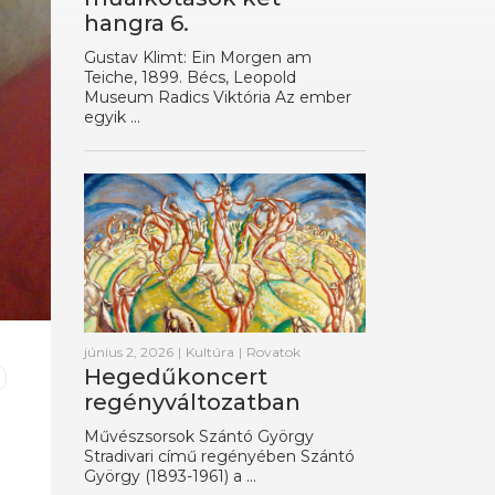
hangra 6.
Gustav Klimt: Ein Morgen am
Teiche, 1899. Bécs, Leopold
Museum Radics Viktória Az ember
egyik ...
június 2, 2026
|
Kultúra
|
Rovatok
Hegedűkoncert
regényváltozatban
Művészsorsok Szántó György
Stradivari című regényében Szántó
György (1893-1961) a ...