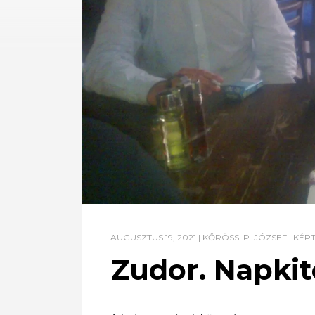
AUGUSZTUS 19, 2021
|
KŐRÖSSI P. JÓZSEF
|
KÉP
Zudor. Napkit