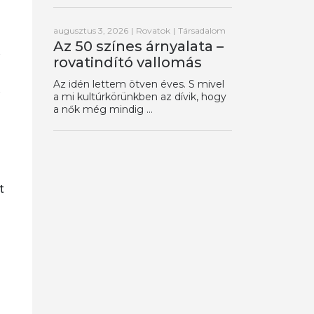
augusztus 3, 2026
|
Rovatok
|
Társadalom
Az 50 színes árnyalata –
rovatindító vallomás
Az idén lettem ötven éves. S mivel
a mi kultúrkörünkben az dívik, hogy
a nők még mindig ...
t