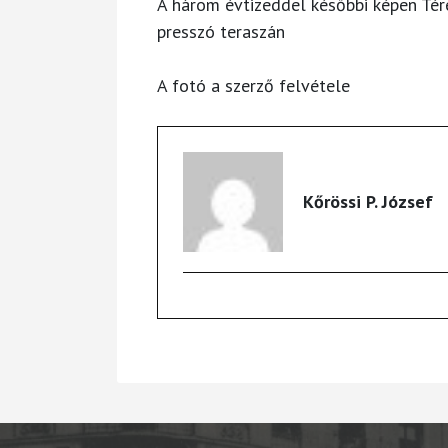
A három évtizeddel későbbi képen Tér
presszó teraszán
A fotó a szerző felvétele
Kőrössi P. József