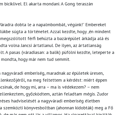
én biciklivel. El akarta mondani. A Gong teraszán
Váradra dobta le a napalmbombát, végünk!” Embereket
ülükbe súgta a történetet. Azzal kezdte, hogy „én mindent
 megszólított férfi behúzta a bazárépület árkádja alá és
ta volna Jancsi ártatlanul. De ilyen, az ártatlanság
t. A pasas (váradiasan: a balik) püfölni kezdte, leteperte a
m mondta, hogy már nem tud semmit.
 nagyváradi emberiség, maradnak az épületek üresen,
lenkezőjéről, na meg feltettem a kérdést: miért éppen
ncsinak, de hogy mi, arra – ma is védekezem? – nem
 ellenkeztem, győzködtem, aztán feladtam mégis. Zudor
öréses hadviselését a nagyváradi emberiség életben
, a szemközti könyvesboltban (ahonnan kidobták) meg a Fő
, de már nem ott jár a villamos. Ha cigarettával kínálták,