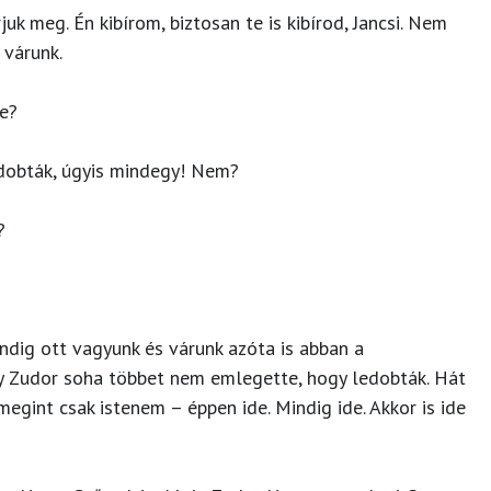
uk meg. Én kibírom, biztosan te is kibírod, Jancsi. Nem
 várunk.
de?
obták, úgyis mindegy! Nem?
?
ndig ott vagyunk és várunk azóta is abban a
gy Zudor soha többet nem emlegette, hogy ledobták. Hát
megint csak istenem – éppen ide. Mindig ide. Akkor is ide