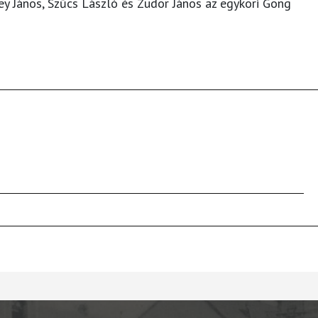
ey János, Szűcs László és Zudor János az egykori Gong