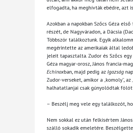
elfogadta, ha meghívták ebédre, azt is
Azokban a napokban Szőcs Géza első f
részét, de Nagyváradon, a Dácsia (Daci
Többször találkoztunk. Egyik alkalomm
megérintette az amerikaiak által led
jeleit tapasztalta. Zudor és Szőcs eg
Géza magyar-orosz, János francia-mag
Echinox
ban, majd pedig az
Igazság
nap
Zudor-verseket, amikor a „komoly”, az 
halhatatlanjai csak gúnyolódtak fölöt
– Beszélj meg vele egy találkozót, ho
Nem sokkal ez után felkísértem János
szálló sokadik emeletére. Beszélgette