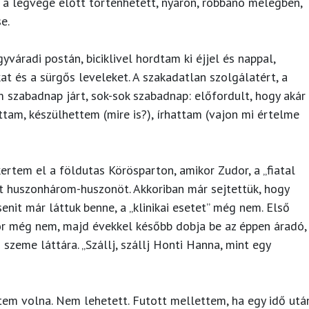
a legvége előtt történhetett, nyáron, robbanó melegben,
e.
váradi postán, biciklivel hordtam ki éjjel és nappal,
t és a sürgős leveleket. A szakadatlan szolgálatért, a
 szabadnap járt, sok-sok szabadnap: előfordult, hogy akár
ttam, készülhettem (mire is?), írhattam (vajon mi értelme
kertem el a földutas Körösparton, amikor Zudor, a „fiatal
tt huszonhárom-huszonöt. Akkoriban már sejtettük, hogy
enit már láttuk benne, a „klinikai esetet” még nem. Első
kor még nem, majd évekkel később dobja be az éppen áradó,
szeme láttára. „Szállj, szállj Honti Hanna, mint egy
tem volna. Nem lehetett. Futott mellettem, ha egy idő utá