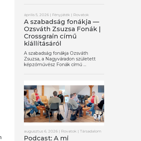
április 5, 2026
|
Fényjáték
|
Rovatok
A szabadság fonákja —
Ozsváth Zsuzsa Fonák |
Crossgrain című
kiállításáról
A szabadság fonákja Ozsváth
Zsuzsa, a Nagyváradon született
képzőművész Fonák című ...
augusztus 6, 2026
|
Rovatok
|
Társadalom
n
Podcast: A mi