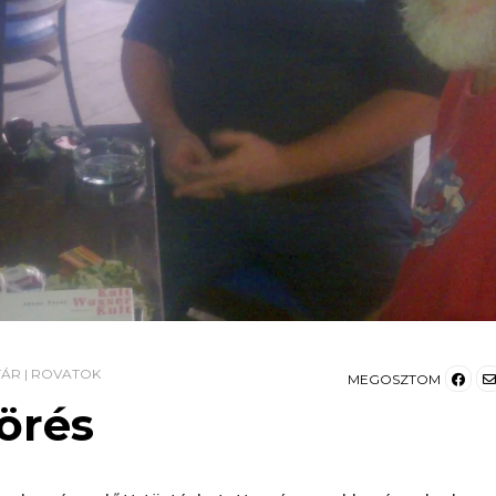
TÁR
|
ROVATOK
MEGOSZTOM
örés