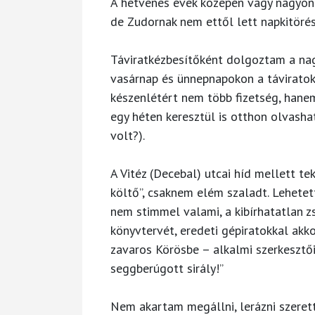
A hetvenes évek közepén vagy nagyon 
de Zudornak nem ettől lett napkitörés
Táviratkézbesítőként dolgoztam a nagy
vasárnap és ünnepnapokon a táviratoka
készenlétért nem több fizetség, hanem
egy héten keresztül is otthon olvasha
volt?).
A Vitéz (Decebal) utcai híd mellett te
költő”, csaknem elém szaladt. Lehete
nem stimmel valami, a kibírhatatlan zs
könyvtervét, eredeti gépiratokkal ak
zavaros Körösbe – alkalmi szerkesztői 
seggberúgott sirály!”
Nem akartam megállni, lerázni szeret