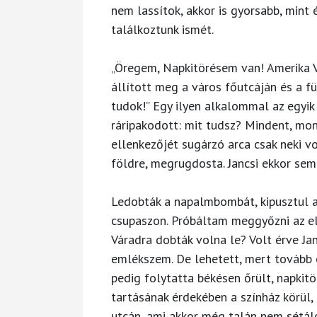
nem lassítok, akkor is gyorsabb, mint 
találkoztunk ismét.
„Öregem, Napkitörésem van! Amerika 
állított meg a város főutcáján és a f
tudok!” Egy ilyen alkalommal az egyik
ráripakodott: mit tudsz? Mindent, mond
ellenkezőjét sugárzó arca csak neki vol
földre, megrugdosta. Jancsi ekkor se
Ledobták a napalmbombát, kipusztul a
csupaszon. Próbáltam meggyőzni az el
Váradra dobták volna le? Volt érve Ja
emlékszem. De lehetett, mert tovább
pedig folytatta békésen őrült, napkit
tartásának érdekében a színház körül
utcán, ami akkor még talán nem sétáló