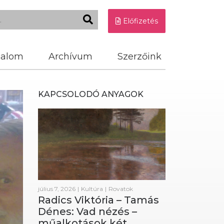
Előfizetés
dalom
Archívum
Szerzőink
KAPCSOLODÓ ANYAGOK
július 7, 2026
|
Kultúra
|
Rovatok
Radics Viktória – Tamás
Dénes: Vad nézés –
műalkotások két