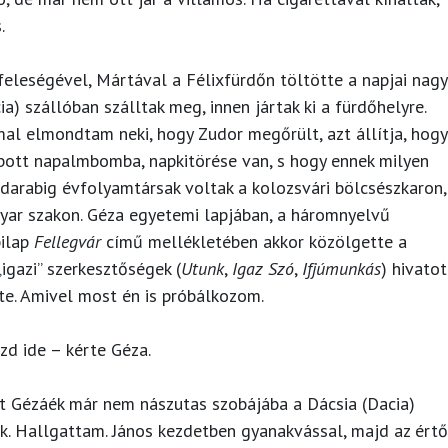
.
eleségével, Mártával a Félixfürdőn töltötte a napjai nagy
a) szállóban szálltak meg, innen jártak ki a fürdőhelyre.
al elmondtam neki, hogy Zudor megőrült, azt állítja, hogy
obott napalmbomba, napkitörése van, s hogy ennek milyen
y darabig évfolyamtársak voltak a kolozsvári bölcsészkaron,
yar szakon. Géza egyetemi lapjában, a háromnyelvű
ilap
Fellegvár
című mellékletében akkor közölgette a
„igazi” szerkesztőségek (
Utunk
,
Igaz Szó
,
Ifjúmunkás
) hivatot
te. Amivel most én is próbálkozom.
zd ide – kérte Géza.
t Gézáék már nem nászutas szobájába a Dácsia (Dacia)
k. Hallgattam. János kezdetben gyanakvással, majd az értő