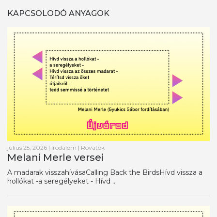
KAPCSOLODÓ ANYAGOK
július 25, 2026
|
Irodalom
|
Rovatok
Melani Merle versei
A madarak visszahívásaCalling Back the BirdsHívd vissza a
hollókat -a seregélyeket - Hívd ...