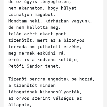
de ez úgyis lényegtelen,

nem akarhatom, hogy hülyét

csináljon magából.

Mondtam neki, kórházban vagyunk,

de nem hallotta meg,

talán azért akart pont 

tizenötöt, mert az a bizonyos

forradalom juthatott eszébe,

meg mernék esküdni rá,

erről is a kedvenc költője,

Petőfi Sándor tehet.

Tizenöt percre engedtek be hozzá,

a tizenötöt minden

látogatónak kihangsúlyozták,

az orvos szerint válságos az 
állapota,
