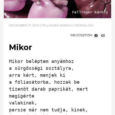
DECEMBER 17, 2021
|
FELLINGER KÁROLY
|
IRODALOM
MEGOSZTOM
Mikor
Mikor beléptem anyámhoz

a sürgősségi osztályra,

arra kért, menjek ki 

a fóliasátorba, hozzak be 

tizenöt darab paprikát, mert 
megígérte

valakinek,

persze már nem tudja, kinek,
