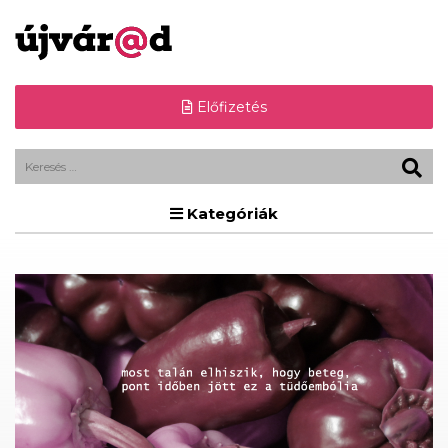
Előfizetés
Kategóriák