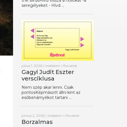
the BirdsHívd vissza a hollókat -a
seregélyeket - Hívd ...
július 1, 2026
|
Irodalom
|
Rovatok
Gagyi Judit Eszter
versciklusa
Nem szép akar lenni. Csak
pontosKépmásott állni kint az
esőbenárnyékot tartani ...
június 2, 2026
|
Irodalom
|
Rovatok
Borzalmas