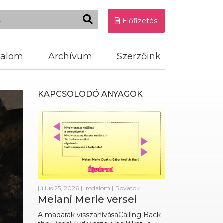
Előfizetés
dalom
Archívum
Szerzőink
KAPCSOLODÓ ANYAGOK
július 25, 2026
|
Irodalom
|
Rovatok
Melani Merle versei
A madarak visszahívásaCalling Back