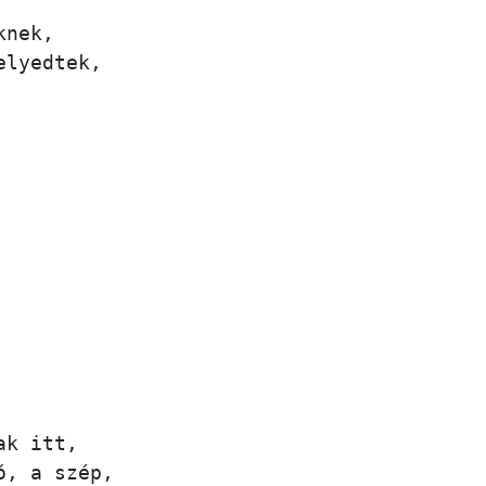
nek,

lyedtek,

k itt,

, a szép,
