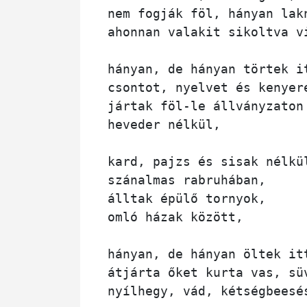
nem fogják föl, hányan lakn
ahonnan valakit sikoltva vi
hányan, de hányan törtek it
csontot, nyelvet és kenyere
jártak föl-le állványzaton 
heveder nélkül,

kard, pajzs és sisak nélkül
szánalmas rabruhában, 

álltak épülő tornyok, 

omló házak között,

hányan, de hányan öltek itt
átjárta őket kurta vas, süv
nyílhegy, vád, kétségbeesés