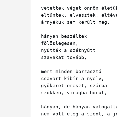
vetettek véget önnön életük
eltűntek, elvesztek, eltéve
árnyékuk sem került meg,

hányan beszéltek 

fölöslegesen,

nyűtték a szétnyűtt 

szavakat tovább, 

mert minden borzasztó 

csavart kibír a nyelv, 

gyökeret ereszt, szárba 

szökken, virágba borul,

hányan, de hányan válogatta
nem volt elég a szent, a jó