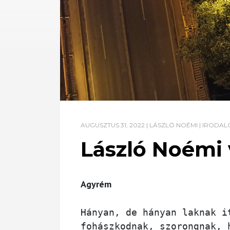
AUGUSZTUS 31, 2022
|
LÁSZLÓ NOÉMI
|
IRODAL
László Noémi 
Agyrém
Hányan, de hányan laknak it
fohászkodnak, szorongnak, h