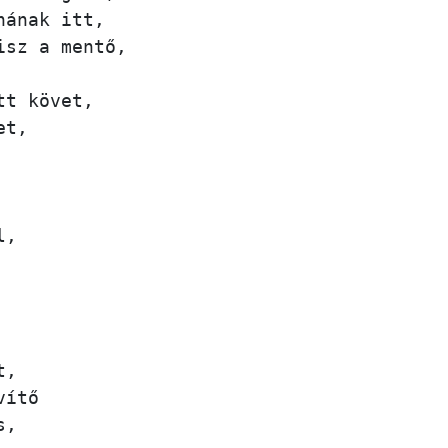
ának itt,

sz a mentő,

t követ,

t, 



, 

,

ítő 

,
