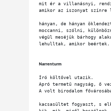
mit ér a villanásnyi, rendí
amikor az iszonyat színre l
hányan, de hányan öklendezt
moccanni, szólni, különbözn
végül meséjük bárhogy alaku
lehulltak, amikor beértek.

Narrenturm
Író költővel utazik.

Apró termetű nagyság, ő vez
A volt birodalom fővárosába
kacsasültet fogyaszt, s elk
kik, mik, miről beszélnek 
