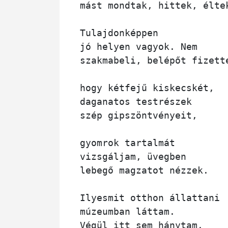
mást mondtak, hittek, éltek
Tulajdonképpen 

jó helyen vagyok. Nem 

szakmabeli, belépőt fizette
hogy kétfejű kiskecskét, 

daganatos testrészek 

szép gipszöntvényeit,

gyomrok tartalmát 

vizsgáljam, üvegben

lebegő magzatot nézzek.

Ilyesmit otthon állattani

múzeumban láttam.

Végül itt sem hánytam. 
