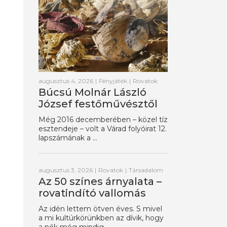
augusztus 4, 2026
|
Fényjáték
|
Rovatok
Búcsú Molnár László
József festőművésztől
Még 2016 decemberében – közel tíz
esztendeje – volt a Várad folyóirat 12.
lapszámának a ...
augusztus 3, 2026
|
Rovatok
|
Társadalom
Az 50 színes árnyalata –
rovatindító vallomás
Az idén lettem ötven éves. S mivel
a mi kultúrkörünkben az dívik, hogy