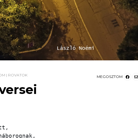
OM
|
ROVATOK
MEGOSZTOM
versei
t,

áborognak,
