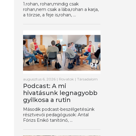
1.rohan, rohan,mindig csak
rohan,nem csak a lába,rohan a karja,
a törzse, a feje is,rohan, ...
augusztus 6, 2026
|
Rovatok
|
Társadalom
Podcast: A mi
hivatásunk legnagyobb
gyilkosa a rutin
Második podcast-beszélgetésünk
résztvevői pedagógusok: Antal
Fórizs Enikő tanítónő, ...