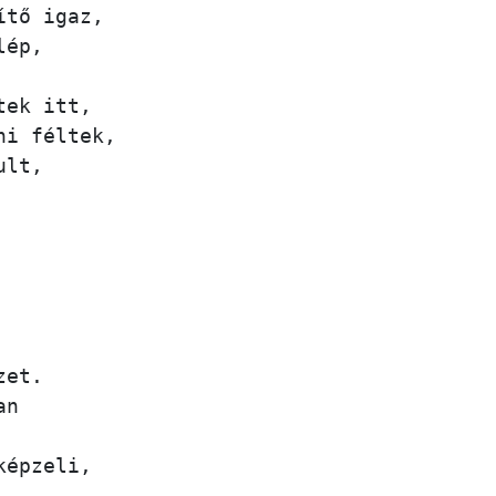
tő igaz,

ép,

ek itt,

i féltek,

lt,

et.

n

épzeli,
