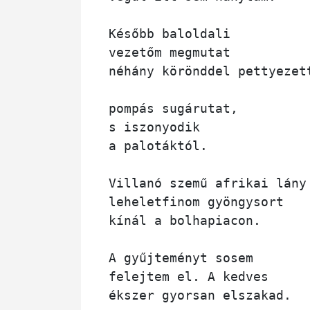
Később baloldali

vezetőm megmutat 

néhány körönddel pettyezett
pompás sugárutat, 

s iszonyodik 

a palotáktól.

Villanó szemű afrikai lány

leheletfinom gyöngysort 

kínál a bolhapiacon.

A gyűjteményt sosem 

felejtem el. A kedves 
