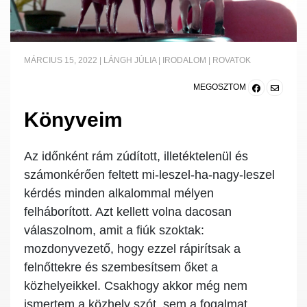
MÁRCIUS 15, 2022
|
LÁNGH JÚLIA
|
IRODALOM
|
ROVATOK
MEGOSZTOM
Könyveim
Az időnként rám zúdított, illetéktelenül és
számonkérően feltett mi-leszel-ha-nagy-leszel
kérdés minden alkalommal mélyen
felháborított. Azt kellett volna dacosan
válaszolnom, amit a fiúk szoktak:
mozdonyvezető, hogy ezzel rápirítsak a
felnőttekre és szembesítsem őket a
közhelyeikkel. Csakhogy akkor még nem
ismertem a közhely szót, sem a fogalmat,