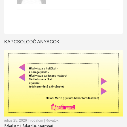
KAPCSOLODÓ ANYAGOK
július 25, 2026
|
Irodalom
|
Rovatok
Melani Merle versei