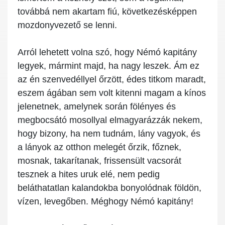
továbbá nem akartam fiú, következésképpen
mozdonyvezető se lenni.
Arról lehetett volna szó, hogy Némó kapitány
legyek, mármint majd, ha nagy leszek. Ám ez
az én szenvedéllyel őrzött, édes titkom maradt,
eszem ágában sem volt kitenni magam a kínos
jelenetnek, amelynek során fölényes és
megbocsátó mosollyal elmagyarázzák nekem,
hogy bizony, ha nem tudnám, lány vagyok, és
a lányok az otthon melegét őrzik, főznek,
mosnak, takarítanak, frissensült vacsorát
tesznek a hites uruk elé, nem pedig
beláthatatlan kalandokba bonyolódnak földön,
vízen, levegőben. Méghogy Némó kapitány!