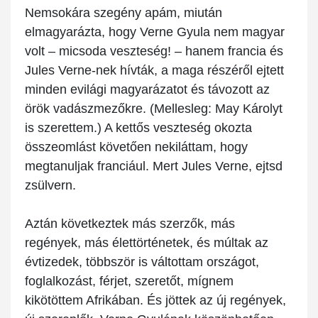
Nemsokára szegény apám, miután
elmagyarázta, hogy Verne Gyula nem magyar
volt – micsoda veszteség! – hanem francia és
Jules Verne-nek hívták, a maga részéről ejtett
minden evilági magyarázatot és távozott az
örök vadászmezőkre. (Mellesleg: May Károlyt
is szerettem.) A kettős veszteség okozta
összeomlást követően nekiláttam, hogy
megtanuljak franciául. Mert Jules Verne, ejtsd
zsülvern.
Aztán következtek más szerzők, más
regények, más élettörténetek, és múltak az
évtizedek, többször is váltottam országot,
foglalkozást, férjet, szeretőt, mígnem
kikötöttem Afrikában. És jöttek az új regények,