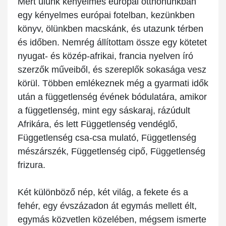
Mert ülünk kényelmes európai otthonunkban
egy kényelmes európai fotelban, kezünkben
könyv, ölünkben macskánk, és utazunk térben
és időben. Nemrég állítottam össze egy kötetet
nyugat- és közép-afrikai, francia nyelven író
szerzők műveiből, és szereplők sokasága vesz
körül. Többen emlékeznek még a gyarmati idők
után a függetlenség évének bódulatára, amikor
a függetlenség, mint egy sáskaraj, rázúdult
Afrikára, és lett Függetlenség vendéglő,
Függetlenség csa-csa mulató, Függetlenség
mészárszék, Függetlenség cipő, Függetlenség
frizura.
Két különböző nép, két világ, a fekete és a
fehér, egy évszázadon át egymás mellett élt,
egymás közvetlen közelében, mégsem ismerte