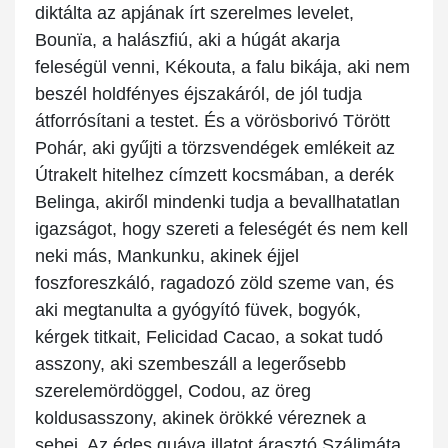
diktálta az apjának írt szerelmes levelet,
Bounïa, a halászfiú, aki a húgát akarja
feleségül venni, Kékouta, a falu bikája, aki nem
beszél holdfényes éjszakáról, de jól tudja
átforrósítani a testet. És a vörösborivó Törött
Pohár, aki gyűjti a törzsvendégek emlékeit az
Útrakelt hitelhez címzett kocsmában, a derék
Belinga, akiről mindenki tudja a bevallhatatlan
igazságot, hogy szereti a feleségét és nem kell
neki más, Mankunku, akinek éjjel
foszforeszkáló, ragadozó zöld szeme van, és
aki megtanulta a gyógyító füvek, bogyók,
kérgek titkait, Felicidad Cacao, a sokat tudó
asszony, aki szembeszáll a legerősebb
szerelemördöggel, Codou, az öreg
koldusasszony, akinek örökké véreznek a
sebei. Az édes guáva illatot árasztó Szálimáta,