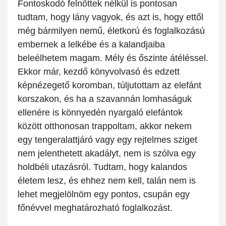
Fontoskodó felnőttek nélkül is pontosan
tudtam, hogy lány vagyok, és azt is, hogy ettől
még bármilyen nemű, életkorú és foglalkozású
embernek a lelkébe és a kalandjaiba
beleélhetem magam. Mély és őszinte átéléssel.
Ekkor már, kezdő könyvolvasó és edzett
képnézegető koromban, túljutottam az elefánt
korszakon, és ha a szavannán lomhaságuk
ellenére is könnyedén nyargaló elefántok
között otthonosan trappoltam, akkor nekem
egy tengeralattjáró vagy egy rejtelmes sziget
nem jelenthetett akadályt, nem is szólva egy
holdbéli utazásról. Tudtam, hogy kalandos
életem lesz, és ehhez nem kell, talán nem is
lehet megjelölnöm egy pontos, csupán egy
főnévvel meghatározható foglalkozást.