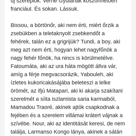
új szereplők. Verne Gyulának köszönhetően
franciául. És sokan. Lássuk.
Bissou, a börtönőr, aki nem érti, miért őrzik a
zsebükben a teletaknyolt zsebkendőt a
fehérek, talán ez a grigrijük? Tundi, a boy, aki
meg azt nem érti, hogyan lehet nagyfőnök a
nagy fehér főnök, ha nincs is körülmetélve.
Fatoumáta, aki az ura háta mögött állva vár,
amíg a férje megvacsorázik, Yabouleh, aki
ízletes kukoricakásájába beleteszi a lelke
örömét, az ifjú Matapari, aki ki akarja szakítani
szerelmét a síita iszlamista saria karmaiból,
Mamadou Traoré, akinek ajtók csapkodnak a
fejében és a szerelem villámai krátert vájnak a
szívébe. Nour, aki az identitását keresi, de nem
találja, Larmanso Kongo lánya, akinek a sátán