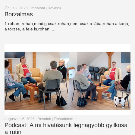
június 2, 2026
|
Irodalom
|
Rovatok
Borzalmas
1.rohan, rohan,mindig csak rohan,nem csak a lába,rohan a karja,
a törzse, a feje is,rohan, ...
augusztus 6, 2026
|
Rovatok
|
Társadalom
Podcast: A mi hivatásunk legnagyobb gyilkosa
a rutin