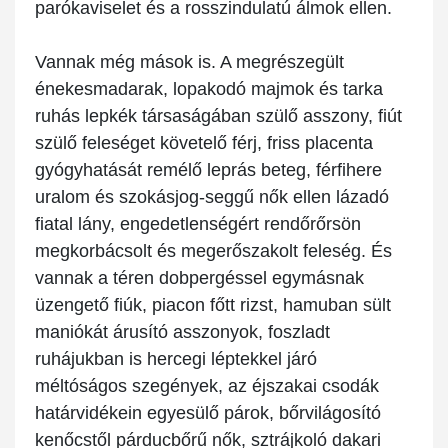
parókaviselet és a rosszindulatú álmok ellen.
Vannak még mások is. A megrészegült
énekesmadarak, lopakodó majmok és tarka
ruhás lepkék társaságában szülő asszony, fiút
szülő feleséget követelő férj, friss placenta
gyógyhatását remélő leprás beteg, férfihere
uralom és szokásjog-seggű nők ellen lázadó
fiatal lány, engedetlenségért rendőrőrsön
megkorbácsolt és megerőszakolt feleség. És
vannak a téren dobpergéssel egymásnak
üzengető fiúk, piacon főtt rizst, hamuban sült
maniókát árusító asszonyok, foszladt
ruhájukban is hercegi léptekkel járó
méltóságos szegények, az éjszakai csodák
határvidékein egyesülő párok, bőrvilágosító
kenőcstől párducbőrű nők, sztrájkoló dakari