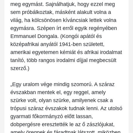
meg egymást. Sajnálhatjuk, hogy ezzel meg
sem próbálkoztak, másként alakult volna a
világ, ha kölcsönösen kíváncsiak lettek volna
egymásra. Szépen írt erről egyik regényében
Emmanuel Dongala. (Kongói apától és
középafrikai anyától 1941-ben született,
amerikai egyetemen kémiát és afrikai irodalmat
tanító, több rangos irodalmi díjjal megbecsült
szerző.)
„Egy uralom vége mindig szomorú. A száraz
évszakban mentek el, egy reggel, amely
szürke volt, olyan szürke, amilyenek csak a
trópusi száraz évszakok tudnak lenni. Az utolsó
gyarmati főkormányzó előtt lassan,
dobpergésre eresztették le az ő zászlójukat,
amely öregnek és fáradtnak látszott, miközben