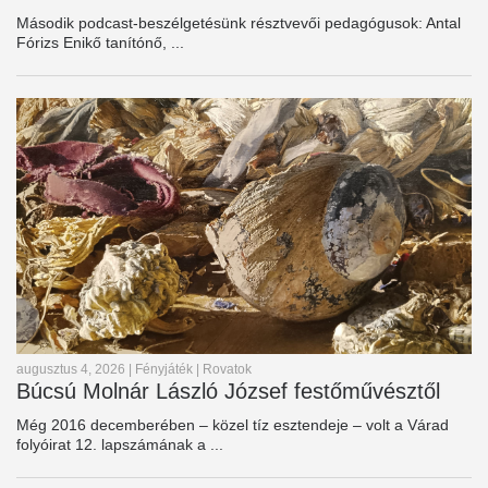
Második podcast-beszélgetésünk résztvevői pedagógusok: Antal
Fórizs Enikő tanítónő, ...
augusztus 4, 2026
|
Fényjáték
|
Rovatok
Búcsú Molnár László József festőművésztől
Még 2016 decemberében – közel tíz esztendeje – volt a Várad
folyóirat 12. lapszámának a ...