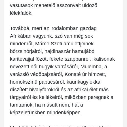
vasutasok menetelő asszonyait üldöző
lélekfalók.
Továbbá, mert az irodalomban gazdag
Afrikában vagyunk, szó van még sok
mindenről, Máme Szofi amulettjeinek
bőrzsinórjairól, hajdinaszár hamujából
karitévajjal főzött fekete szappanról, ikalisónak
nevezett női bugyik varrásáról, Mulemba, a
varázsló védőpajzsáról, Konaté úr hímzett,
homokszínű papucsáról, kaurikagylókkal
díszített bivalyfarokról és az afrikai élet más
tárgyairól és kellékeiről, miközben peregnek a
tamtamok, ha másutt nem, hát a
képzeletünkben mindenképpen.