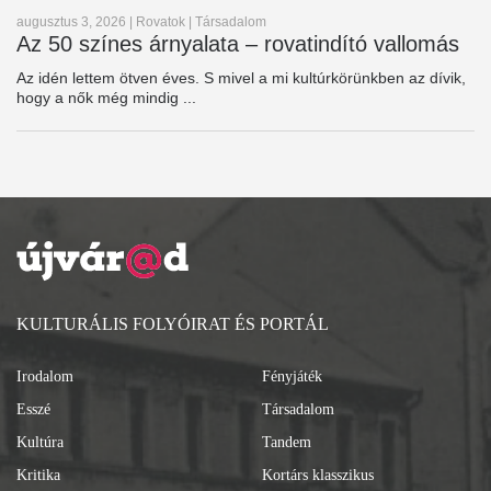
augusztus 3, 2026
|
Rovatok
|
Társadalom
Az 50 színes árnyalata – rovatindító vallomás
Az idén lettem ötven éves. S mivel a mi kultúrkörünkben az dívik,
hogy a nők még mindig ...
KULTURÁLIS FOLYÓIRAT ÉS PORTÁL
Irodalom
Fényjáték
Esszé
Társadalom
Kultúra
Tandem
Kritika
Kortárs klasszikus