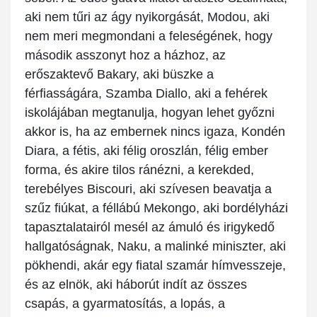
aki nem tűri az ágy nyikorgását, Modou, aki
nem meri megmondani a feleségének, hogy
második asszonyt hoz a házhoz, az
erőszaktevő Bakary, aki büszke a
férfiasságára, Szamba Diallo, aki a fehérek
iskolájában megtanulja, hogyan lehet győzni
akkor is, ha az embernek nincs igaza, Kondén
Diara, a fétis, aki félig oroszlán, félig ember
forma, és akire tilos ránézni, a kerekded,
terebélyes Biscouri, aki szívesen beavatja a
szűz fiúkat, a féllábú Mekongo, aki bordélyházi
tapasztalatairól mesél az ámuló és irigykedő
hallgatóságnak, Naku, a malinké miniszter, aki
pökhendi, akár egy fiatal szamár hímvesszeje,
és az elnök, aki háborút indít az összes
csapás, a gyarmatosítás, a lopás, a