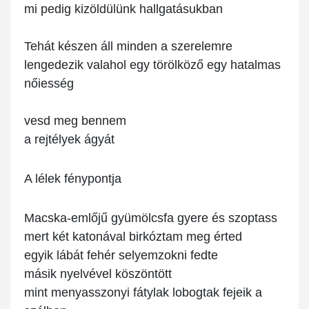
mi pedig kizöldülünk hallgatásukban
Tehát készen áll minden a szerelemre
lengedezik valahol egy törölköző egy hatalmas
nőiesség
vesd meg bennem
a rejtélyek ágyát
A lélek fénypontja
Macska-emlőjű gyümölcsfa gyere és szoptass
mert két katonával birkóztam meg érted
egyik lábát fehér selyemzokni fedte
másik nyelvével köszöntött
mint menyasszonyi fátylak lobogtak fejeik a