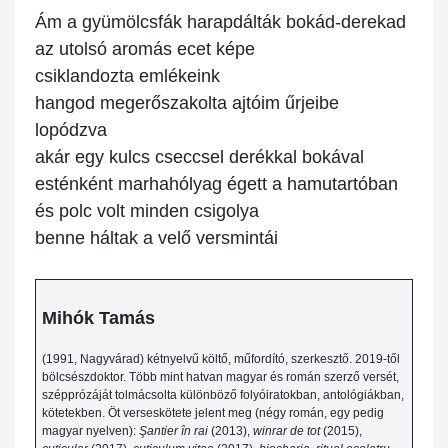
Ám a gyümölcsfák harapdálták bokád-derekad
az utolsó aromás ecet képe
csiklandozta emlékeink
hangod megerőszakolta ajtóim űrjeibe
lopódzva
akár egy kulcs cseccsel derékkal bokával
esténként marhahólyag égett a hamutartóban
és polc volt minden csigolya
benne háltak a velő versmintái
Mihók Tamás
(1991, Nagyvárad) kétnyelvű költő, műfordító, szerkesztő. 2019-től
bölcsészdoktor. Több mint hatvan magyar és román szerző versét,
szépprózáját tolmácsolta különböző folyóiratokban, antológiákban,
kötetekben. Öt verseskötete jelent meg (négy román, egy pedig
magyar nyelven):
Şantier în rai
(2013),
winrar de tot
(2015),