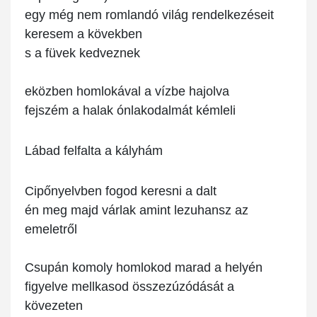
egy még nem romlandó világ rendelkezéseit
keresem a kövekben
s a füvek kedveznek
eközben homlokával a vízbe hajolva
fejszém a halak ónlakodalmát kémleli
Lábad felfalta a kályhám
Cipőnyelvben fogod keresni a dalt
én meg majd várlak amint lezuhansz az
emeletről
Csupán komoly homlokod marad a helyén
figyelve mellkasod összezúzódását a
kövezeten