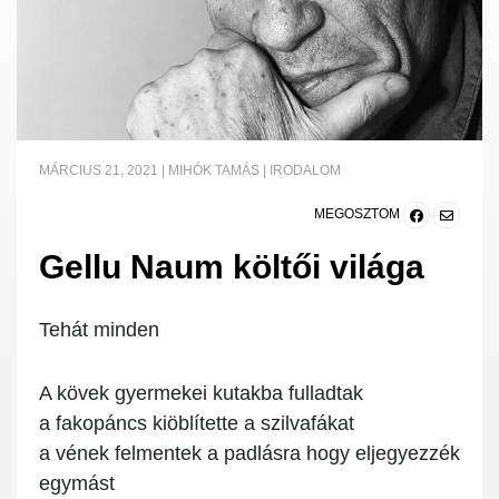
MÁRCIUS 21, 2021
|
MIHÓK TAMÁS
|
IRODALOM
MEGOSZTOM
Gellu Naum költői világa
T
ehát minden
A kövek gyermekei kutakba fulladtak
a fakopáncs kiöblítette a szilvafákat
a vének felmentek a padlásra hogy eljegyezzék
egymást