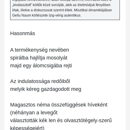
„kiválasztott” költők közé sorolják, akik az életmódjuk fényében
írtak, illetve a diskurzusuk szerint éltek. Misztikai dinamikájában
Gellu Naum költészete ízig-vérig autentikus.
Hasonmás
A termékenység nevében
spirálba hajlítja mosolyát
majd egy álomcsigába rejti
Az indulatossága redőiből
melyik kéreg gazdagodott meg
Magasztos néma összefüggések híveként
(néhányan a levegőt
választották kék len és olvasztótégely-szerű
képességeiért)