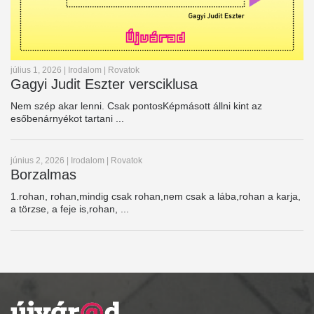
július 1, 2026
|
Irodalom
|
Rovatok
Gagyi Judit Eszter versciklusa
Nem szép akar lenni. Csak pontosKépmásott állni kint az
esőbenárnyékot tartani ...
június 2, 2026
|
Irodalom
|
Rovatok
Borzalmas
1.rohan, rohan,mindig csak rohan,nem csak a lába,rohan a karja,
a törzse, a feje is,rohan, ...