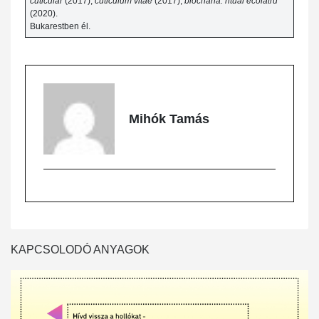
cuticular
(2017),
cuticulum vitae
(2017),
biocharia. ritual ecolatru
(2020).
Bukarestben él.
Mihók Tamás
KAPCSOLODÓ ANYAGOK