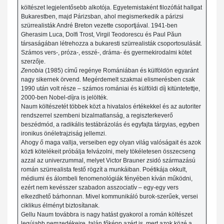
költészet legjelentősebb alkotója. Egyetemistaként filozófiát hallgat
Bukarestben, majd Párizsban, ahol megismerkedik a párizsi
szürrealisták André Breton vezette csoportjával. 1941-ben
Gherasim Luca, Dolfi Trost, Virgil Teodorescu és Paul Păun
társaságában létrehozza a bukaresti szürrealisták csoportosulását.
Számos vers-, próza-, esszé-, dráma- és gyermekirodalmi kötet
szerzője.
Zenobia
(1985) című regénye Romániában és külföldön egyaránt
nagy sikernek örvend. Megérdemelt szakmai elismerésben csak
1990 után volt része – számos romániai és külföldi díj kitüntetettje,
2000-ben Nobel-díjra is jelölték.
Naum költészetét többek közt a hivatalos értékekkel és az autoriter
rendszerrel szembeni bizalmatlanság, a regiszterkeverő
beszédmód, a radikális testábrázolás és egyfajta tárgyias, egyben
ironikus önéletrajziság jellemzi.
Ahogy ő maga vallja, verseiben egy olyan világ valóságait és azok
közti kötelékeit próbálja felvázolni, mely tökéletesen összecseng
azzal az univerzummal, melyet Victor Brauner zsidó származású
román szürrealista festő rögzít a munkáiban. Poétikája okkult,
médiumi és álombeli fenomenológiák fényében kíván működni,
ezért nem kevésszer szabadon asszociatív – egy-egy vers
elkezdhető bárhonnan. Mivel kommunikáló burok-szerűek, versei
ciklikus élményt biztosítanak.
Gellu Naum továbbra is nagy hatást gyakorol a román költészet
legújabb nemzedékeire, talán főképp azért is, mert azok közé a