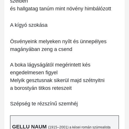
szélben
és hallgatag tanúm mint növény himbálózott
A kígyó szokása
Ösvényeink melyeken nyílt és ünnepélyes
magányában zeng a csend
A boka lágyságától megérintett kés
engedelmesen figyel
Melyik gesztusnak sikerül majd szétnyitni
a borostyán titkos reteszeit
Szépség te rézszínű szemhéj
GELLU NAUM
(1915–2001) a kései román szürrealista