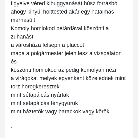
figyelve véred kibuggyanását húsz forrásból
ahogy kinyúl holttested akár egy hatalmas
marhasült
Komoly homlokod petárdával köszönti a
zuhanást
a városháza felsepri a placcot
maga a polgármester jelen lesz a vizsgálaton
és
köszönti homlokod az pedig komolyan nézi
a virágokat melyek egyenként közelednek mint
torz horogkeresztek
mint sétapálcás nyárfák
mint sétapálcás fénygyűrűk
mint háztetők vagy barackok vagy körök
*