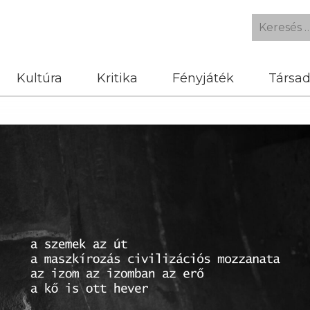
Kultúra
Kritika
Fényjáték
Társa