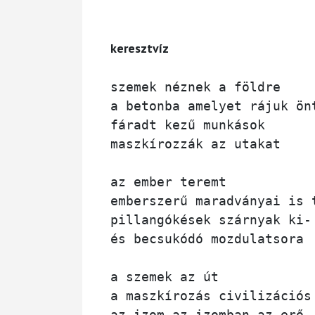
keresztvíz
szemek néznek a földre

a betonba amelyet rájuk önt
fáradt kezű munkások 

maszkírozzák az utakat

az ember teremt

emberszerű maradványai is t
pillangókések szárnyak ki- 
és becsukódó mozdulatsora

a szemek az út

a maszkírozás civilizációs 
az izom az izomban az erő 
