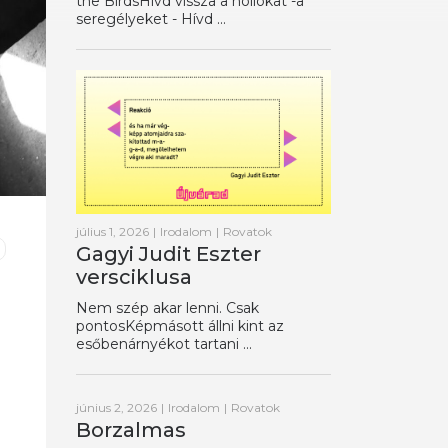
the BirdsHívd vissza a hollókat -a
seregélyeket - Hívd ...
július 1, 2026
|
Irodalom
|
Rovatok
Gagyi Judit Eszter
versciklusa
Nem szép akar lenni. Csak
pontosKépmásott állni kint az
esőbenárnyékot tartani ...
június 2, 2026
|
Irodalom
|
Rovatok
Borzalmas