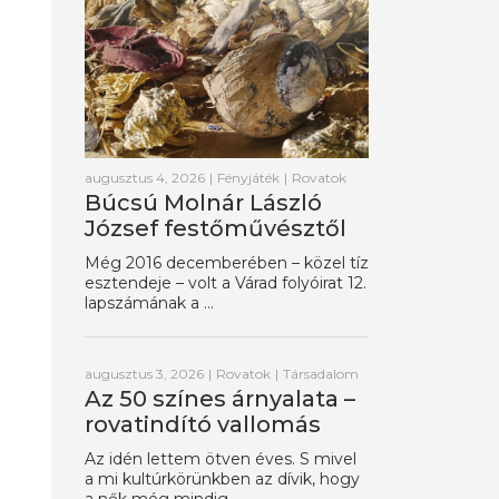
augusztus 4, 2026
|
Fényjáték
|
Rovatok
Búcsú Molnár László
József festőművésztől
Még 2016 decemberében – közel tíz
esztendeje – volt a Várad folyóirat 12.
lapszámának a ...
augusztus 3, 2026
|
Rovatok
|
Társadalom
Az 50 színes árnyalata –
rovatindító vallomás
Az idén lettem ötven éves. S mivel
a mi kultúrkörünkben az dívik, hogy