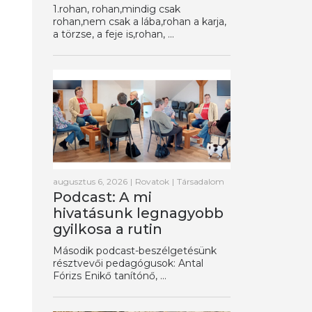
1.rohan, rohan,mindig csak
rohan,nem csak a lába,rohan a karja,
a törzse, a feje is,rohan, ...
augusztus 6, 2026
|
Rovatok
|
Társadalom
Podcast: A mi
hivatásunk legnagyobb
gyilkosa a rutin
Második podcast-beszélgetésünk
résztvevői pedagógusok: Antal
Fórizs Enikő tanítónő, ...