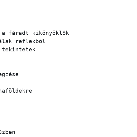
a fáradt kikönyöklők 

lak reflexből 

tekintetek

gzése

aföldekre

zben
