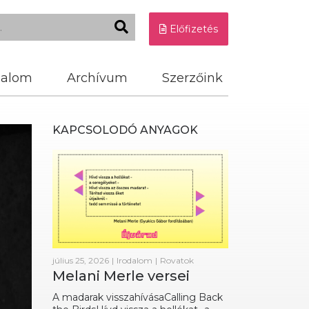
Előfizetés
dalom
Archívum
Szerzőink
KAPCSOLODÓ ANYAGOK
július 25, 2026
|
Irodalom
|
Rovatok
Melani Merle versei
A madarak visszahívásaCalling Back