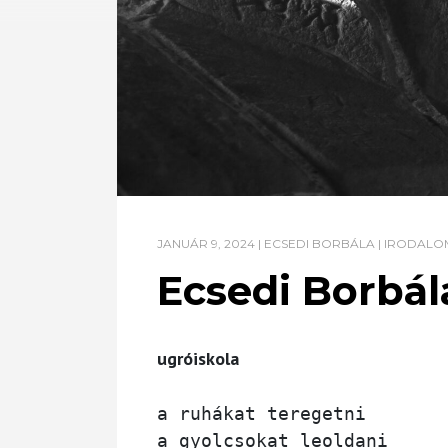
JANUÁR 9, 2024
|
ECSEDI BORBÁLA
|
IRODALO
Ecsedi Borbál
ugróiskola
a ruhákat teregetni 

a gyolcsokat leoldani
