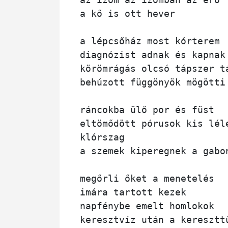
a kő is ott hever

a lépcsőház most kórterem

diagnózist adnak és kapnak 
körömrágás olcsó tápszer tá
behúzott függönyök mögötti 
ráncokba ülő por és füst

eltömődött pórusok kis léle
klórszag 

a szemek kiperegnek a gabon
megőrli őket a menetelés 

imára tartott kezek 

napfénybe emelt homlokok 

keresztvíz után a kereszttű