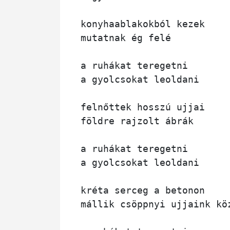
konyhaablakokból kezek 

mutatnak ég felé

a ruhákat teregetni 

a gyolcsokat leoldani

felnőttek hosszú ujjai

földre rajzolt ábrák

a ruhákat teregetni

a gyolcsokat leoldani

kréta serceg a betonon 

mállik csöppnyi ujjaink köz