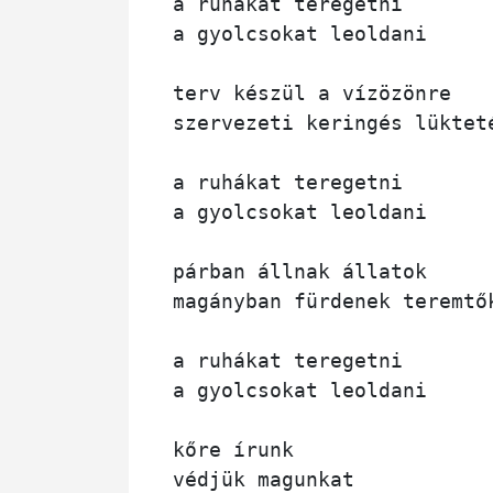
a ruhákat teregetni 

a gyolcsokat leoldani

terv készül a vízözönre

szervezeti keringés lükteté
a ruhákat teregetni 

a gyolcsokat leoldani

párban állnak állatok

magányban fürdenek teremtők
a ruhákat teregetni 

a gyolcsokat leoldani

kőre írunk 

védjük magunkat
