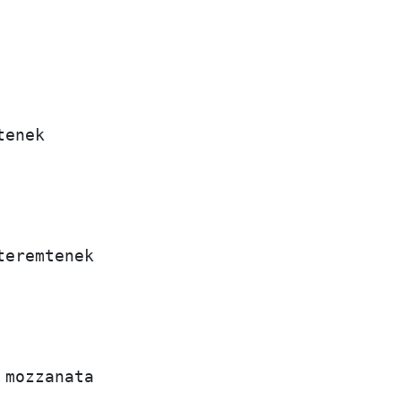
enek 

eremtenek



mozzanata
