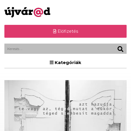
Előfizetés
Kategóriák