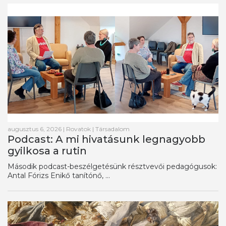
augusztus 6, 2026
|
Rovatok
|
Társadalom
Podcast: A mi hivatásunk legnagyobb
gyilkosa a rutin
Második podcast-beszélgetésünk résztvevői pedagógusok:
Antal Fórizs Enikő tanítónő, ...