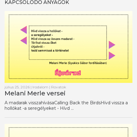
KAPCSOLODÓ ANYAGOK
július 25, 2026
|
Irodalom
|
Rovatok
Melani Merle versei
A madarak visszahívásaCalling Back the BirdsHívd vissza a
hollókat -a seregélyeket - Hívd ...