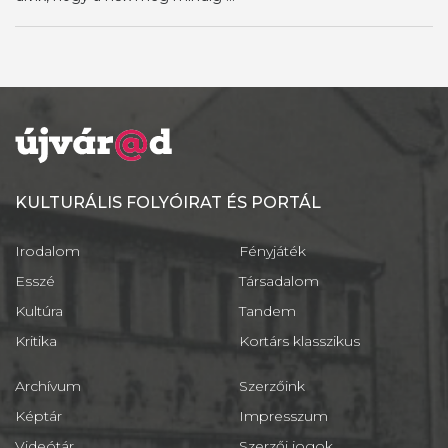
KULTURÁLIS FOLYÓIRAT ÉS PORTÁL
Irodalom
Fényjáték
Esszé
Társadalom
Kultúra
Tandem
Kritika
Kortárs klasszikus
Archívum
Szerzőink
Képtár
Impresszum
Videótár
Szerzői jogok