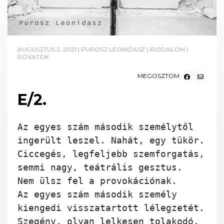
AUGUSZTUS 2, 2021
|
PUROSZ LEONIDASZ
|
IRODALOM
|
ROVATOK
MEGOSZTOM
E/2.
Az egyes szám második személytől

ingerült leszel. Nahát, egy tükör.

Ciccegés, legfeljebb szemforgatás,

semmi nagy, teátrális gesztus.

Nem ülsz fel a provokációnak.

Az egyes szám második személy

kiengedi visszatartott lélegzetét.

Szegény, olyan lelkesen tolakodó.
