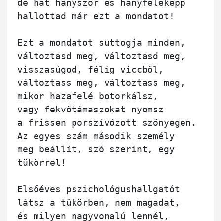
de hát hányszor és hányféleképp

hallottad már ezt a mondatot!

Ezt a mondatot suttogja minden,

változtasd meg, változtasd meg,

visszasúgod, félig viccből,

változtass meg, változtass meg,

mikor hazafelé botorkálsz,

vagy fekvőtámaszokat nyomsz

a frissen porszívózott szőnyegen.

Az egyes szám második személy

meg beállít, szó szerint, egy 
tükörrel!

Elsőéves pszichológushallgatót

látsz a tükörben, nem magadat,

és milyen nagyvonalú lennél,
