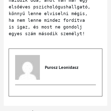
hazudik oda, ahol van már egy

elsőéves pszichológushallgató,

könnyű lenne elviselni mégis,

ha nem lenne mindez fordítva

is igaz, és most ne gondolj

egyes szám második személyt!

Purosz Leonidasz