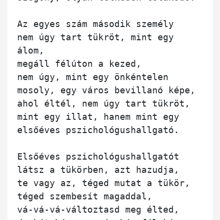
Az egyes szám második személy

nem úgy tart tükröt, mint egy 
álom,

megáll félúton a kezed,

nem úgy, mint egy önkéntelen

mosoly, egy város bevillanó képe,

ahol éltél, nem úgy tart tükröt, 

mint egy illat, hanem mint egy 

elsőéves pszichológushallgató.

Elsőéves pszichológushallgatót

látsz a tükörben, azt hazudja, 

te vagy az, téged mutat a tükör,

téged szembesít magaddal,

vá-vá-vá-változtasd meg élted,
