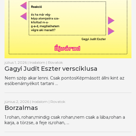
július 1, 2026
|
Irodalom
|
Rovatok
Gagyi Judit Eszter versciklusa
Nem szép akar lenni. Csak pontosKépmásott állni kint az
esőbenárnyékot tartani ...
június 2, 2026
|
Irodalom
|
Rovatok
Borzalmas
1.rohan, rohan,mindig csak rohan,nem csak a lába,rohan a
karja, a törzse, a feje is,rohan, ...