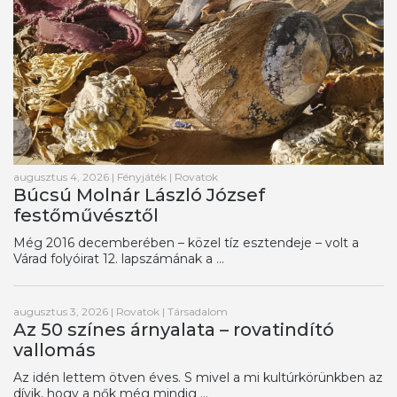
augusztus 4, 2026
|
Fényjáték
|
Rovatok
Búcsú Molnár László József
festőművésztől
Még 2016 decemberében – közel tíz esztendeje – volt a
Várad folyóirat 12. lapszámának a ...
augusztus 3, 2026
|
Rovatok
|
Társadalom
Az 50 színes árnyalata – rovatindító
vallomás
Az idén lettem ötven éves. S mivel a mi kultúrkörünkben az
dívik, hogy a nők még mindig ...