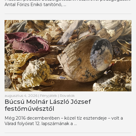
Antal Fórizs Enikő tanítónő, ...
augusztus 4, 2026
|
Fényjáték
|
Rovatok
Búcsú Molnár László József
festőművésztől
Még 2016 decemberében – közel tíz esztendeje – volt a
Várad folyóirat 12. lapszámának a ...