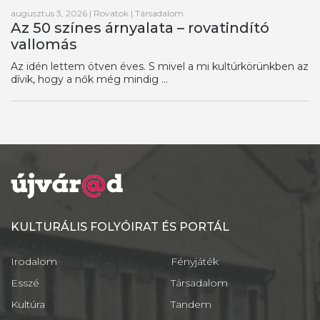
augusztus 3, 2026
|
Rovatok
|
Társadalom
Az 50 színes árnyalata – rovatindító
vallomás
Az idén lettem ötven éves. S mivel a mi kultúrkörünkben az
dívik, hogy a nők még mindig ...
KULTURÁLIS FOLYÓIRAT ÉS PORTÁL
Irodalom
Fényjáték
Esszé
Társadalom
Kultúra
Tandem