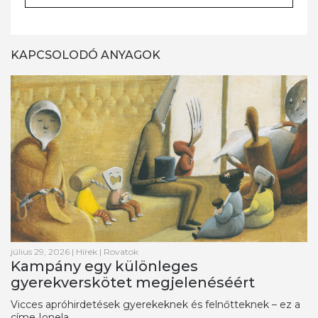
KAPCSOLODÓ ANYAGOK
július 29, 2026
|
Hírek
|
Rovatok
Kampány egy különleges
gyerekverskötet megjelenéséért
Vicces apróhirdetések gyerekeknek és felnőtteknek – ez a
címe Ionela ...