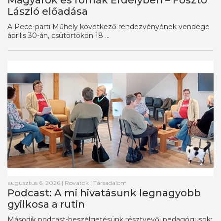
László előadása
A Pece-parti Műhely következő rendezvényének vendége
április 30-án, csütörtökön 18 ...
augusztus 6, 2026
|
Rovatok
|
Társadalom
Podcast: A mi hivatásunk legnagyobb
gyilkosa a rutin
Második podcast-beszélgetésünk résztvevői pedagógusok: