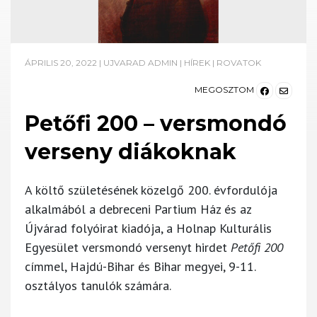
ÁPRILIS 20, 2022
|
UJVARAD ADMIN
|
HÍREK
|
ROVATOK
MEGOSZTOM
Petőfi 200 – versmondó
verseny diákoknak
A költő születésének közelgő 200. évfordulója
alkalmából a debreceni Partium Ház és az
Újvárad folyóirat kiadója, a Holnap Kulturális
Egyesület versmondó versenyt hirdet
Petőfi 200
címmel, Hajdú-Bihar és Bihar megyei, 9-11.
osztályos tanulók számára.