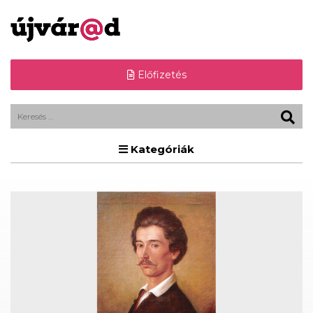
Előfizetés
Kategóriák