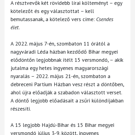
A résztvevők két rövidebb lírai költeményt – egy
kötelezőt és egy választottat – kell
bemutassanak, a kötelező vers címe:
Csendes
élet
.
A 2022. május 7-én, szombaton 11 órától a
nagyváradi Léda házban kezdődő Bihar megyei
elődöntőn legjobbnak ítélt 15 versmondó, – akik
jutalma egy hetes ingyenes magyarországi
nyaralás – 2022. május 21-én, szombaton a
debreceni Partium Házban vesz részt a döntőben,
ahol újra előadják a szabadon választott verset.
A döntő legjobb előadásait a zsűri különdíjakban
részesíti.
A 15 legjobb Hajdú-Bihar és 15 Bihar megyei
versmondó július 3-9. között, ingyenes