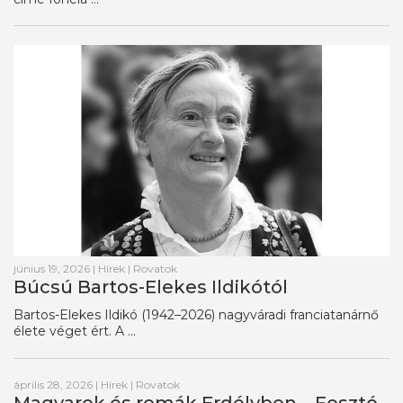
június 19, 2026
|
Hírek
|
Rovatok
Búcsú Bartos-Elekes Ildikótól
Bartos-Elekes Ildikó (1942–2026) nagyváradi franciatanárnő
élete véget ért. A ...
április 28, 2026
|
Hírek
|
Rovatok
Magyarok és romák Erdélyben – Fosztó