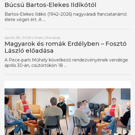
Búcsú Bartos-Elekes Ildikótól
Bartos-Elekes Ildikó (1942–2026) nagyváradi franciatanárnő
élete véget ért. A ...
április 28, 2026
|
Hírek
|
Rovatok
Magyarok és romák Erdélyben – Fosztó
László előadása
A Pece-parti Műhely következő rendezvényének vendége
április 30-án, csütörtökön 18 ...