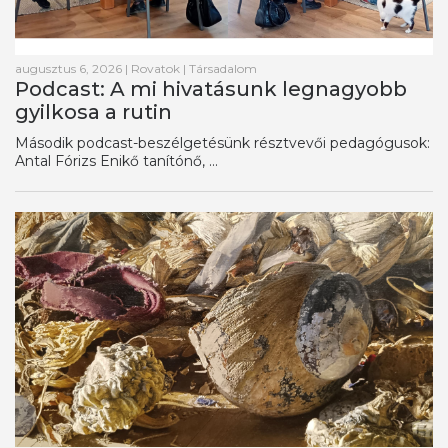
augusztus 6, 2026
|
Rovatok
|
Társadalom
Podcast: A mi hivatásunk legnagyobb
gyilkosa a rutin
Második podcast-beszélgetésünk résztvevői pedagógusok:
Antal Fórizs Enikő tanítónő, ...