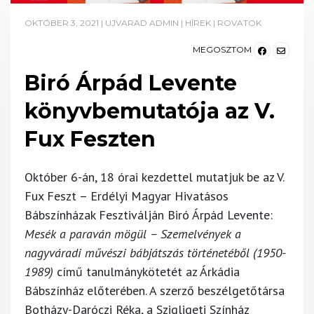
OKTÓBER 3, 2021
|
UJVARAD ADMIN
|
HÍREK
|
ROVATOK
MEGOSZTOM
Biró Árpád Levente
könyvbemutatója az V.
Fux Feszten
Október 6-án, 18 órai kezdettel mutatjuk be az V.
Fux Feszt – Erdélyi Magyar Hivatásos
Bábszínházak Fesztiválján Biró Árpád Levente:
Mesék a paraván mögül – Szemelvények a
nagyváradi művészi bábjátszás történetéből (1950-
1989)
című tanulmánykötetét az Árkádia
Bábszínház előterében. A szerző beszélgetőtársa
Botházy-Daróczi Réka, a Szigligeti Színház