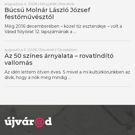
augusztus 4, 2026
|
Fényjáték
|
Rovatok
Búcsú Molnár László József
festőművésztől
Még 2016 decemberében – közel tíz esztendeje – volt a
Várad folyóirat 12. lapszámának a ...
augusztus 3, 2026
|
Rovatok
|
Társadalom
Az 50 színes árnyalata – rovatindító
vallomás
Az idén lettem ötven éves. S mivel a mi kultúrkörünkben az
dívik, hogy a nők még mindig ...