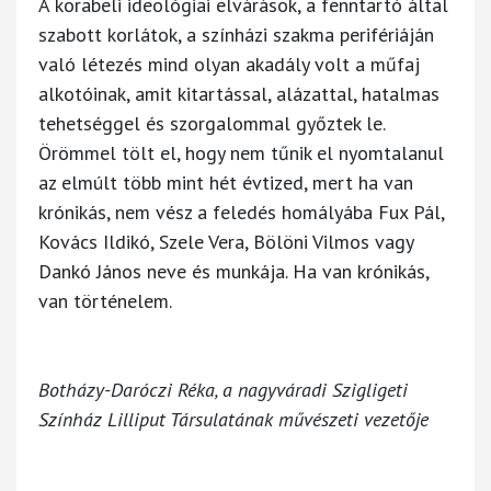
A korabeli ideológiai elvárások, a fenntartó által
szabott korlátok, a színházi szakma perifériáján
való létezés mind olyan akadály volt a műfaj
alkotóinak, amit kitartással, alázattal, hatalmas
tehetséggel és szorgalommal győztek le.
Örömmel tölt el, hogy nem tűnik el nyomtalanul
az elmúlt több mint hét évtized, mert ha van
krónikás, nem vész a feledés homályába Fux Pál,
Kovács Ildikó, Szele Vera, Bölöni Vilmos vagy
Dankó János neve és munkája. Ha van krónikás,
van történelem.
Botházy-Daróczi Réka, a nagyváradi Szigligeti
Színház Lilliput Társulatának művészeti vezetője