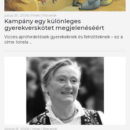
július 29, 2026
|
Hírek
|
Rovatok
Kampány egy különleges
gyerekverskötet megjelenéséért
Vicces apróhirdetések gyerekeknek és felnőtteknek – ez a
címe Ionela ...
június 19, 2026
|
Hírek
|
Rovatok