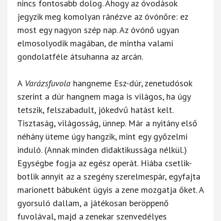
nincs fontosabb dolog. Ahogy az óvodások
jegyzik meg komolyan ránézve az óvónőre: ez
most egy nagyon szép nap. Az óvónő ugyan
elmosolyodik magában, de mintha valami
gondolatféle átsuhanna az arcán.
A
Varázsfuvola
hangneme Esz-dúr, zenetudósok
szerint a dúr hangnem maga is világos, ha úgy
tetszik, felszabadult, jókedvű hatást kelt.
Tisztaság, világosság, ünnep. Már a nyitány első
néhány üteme úgy hangzik, mint egy győzelmi
induló. (Annak minden didaktikussága nélkül.)
Egységbe fogja az egész operát. Hiába csetlik-
botlik annyit az a szegény szerelmespár, egyfajta
marionett bábuként úgyis a zene mozgatja őket. A
gyorsuló dallam, a játékosan beröppenő
fuvolával, majd a zenekar szenvedélyes