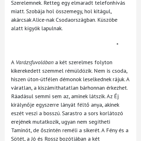
Szerelemnek. Retteg egy elmaradt telefonhívás
miatt. Szobája hol összemegy, hol kitágul,
akárcsak Alice-nak Csodaországban. Küszöbe
alatt kígyók lapulnak.
*
A
Varázsfuvolában
a két szerelmes folyton
kikerekedett szemmel rémüldözik. Nem is csoda,
hiszen úton-útfélen démonok leselkednek rájuk. A
váratlan, a kiszámíthatatlan bárhonnan érkezhet.
Ráadásul semmi sem az, aminek látszik. Az Éj
királynője egyszerre lányát féltő anya, akinek
eszét veszi a bosszú. Sarastro a sors korlátozó
erejének mutatkozik, ugyan nem segítheti
Taminót, de őszintén reméli a sikerét. A Fény és a
Sötét, a Jó és Rossz bozótjában a két