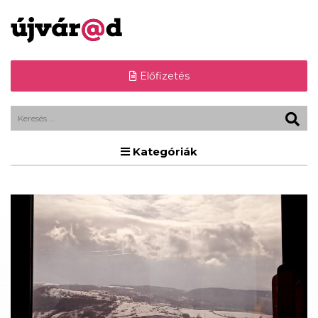
Előfizetés
Kategóriák