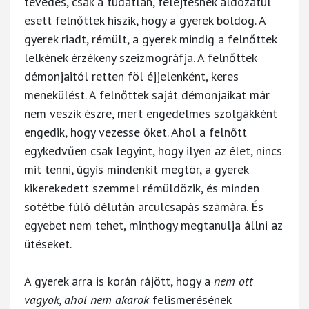
tévedés, csak a tudatlan, felejtésnek áldozatul
esett felnőttek hiszik, hogy a gyerek boldog. A
gyerek riadt, rémült, a gyerek mindig a felnőttek
lelkének érzékeny szeizmográfja. A felnőttek
démonjaitól retten föl éjjelenként, keres
menekülést. A felnőttek saját démonjaikat már
nem veszik észre, mert engedelmes szolgákként
engedik, hogy vezesse őket. Ahol a felnőtt
egykedvűen csak legyint, hogy ilyen az élet, nincs
mit tenni, úgyis mindenkit megtör, a gyerek
kikerekedett szemmel rémüldözik, és minden
sötétbe fúló délután arculcsapás számára. És
egyebet nem tehet, minthogy megtanulja állni az
ütéseket.
A gyerek arra is korán rájött, hogy a
nem ott
vagyok, ahol nem akarok
felismerésének