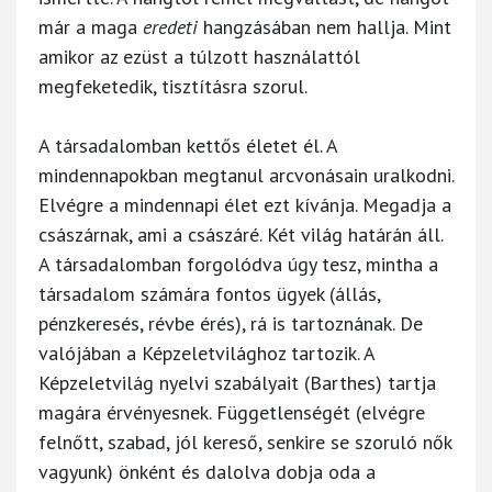
már a maga
eredeti
hangzásában nem hallja. Mint
amikor az ezüst a túlzott használattól
megfeketedik, tisztításra szorul.
A társadalomban kettős életet él. A
mindennapokban megtanul arcvonásain uralkodni.
Elvégre a mindennapi élet ezt kívánja. Megadja a
császárnak, ami a császáré. Két világ határán áll.
A társadalomban forgolódva úgy tesz, mintha a
társadalom számára fontos ügyek (állás,
pénzkeresés, révbe érés), rá is tartoznának. De
valójában a Képzeletvilághoz tartozik. A
Képzeletvilág nyelvi szabályait (Barthes) tartja
magára érvényesnek. Függetlenségét (elvégre
felnőtt, szabad, jól kereső, senkire se szoruló nők
vagyunk) önként és dalolva dobja oda a