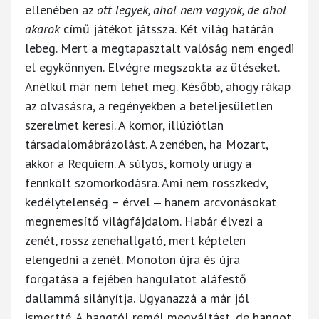
ellenében az
ott legyek, ahol nem vagyok, de ahol
akarok
című játékot játssza. Két világ határán
lebeg. Mert a megtapasztalt valóság nem engedi
el egykönnyen. Elvégre megszokta az ütéseket.
Anélkül már nem lehet meg. Később, ahogy rákap
az olvasásra, a regényekben a beteljesületlen
szerelmet keresi. A komor, illúziótlan
társadalomábrázolást. A zenében, ha Mozart,
akkor a Requiem. A súlyos, komoly ürügy a
fennkölt szomorkodásra. Ami nem rosszkedv,
kedélytelenség – érvel ‒ hanem arcvonásokat
megnemesítő világfájdalom. Habár élvezi a
zenét, rossz zenehallgató, mert képtelen
elengedni a zenét. Monoton újra és újra
forgatása a fejében hangulatot aláfestő
dallammá silányítja. Ugyanazzá a már jól
ismertté. A hangtól remél megváltást, de hangot