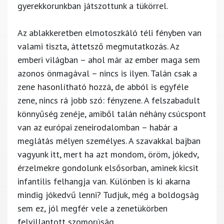
gyerekkorunkban játszottunk a tükörrel.
Az ablakkeretben elmotoszkáló téli fényben van
valami tiszta, áttetsző megmutatkozás. Az
emberi világban – ahol már az ember maga sem
azonos önmagával – nincs is ilyen. Talán csak a
zene hasonlítható hozzá, de abból is egyféle
zene, nincs rá jobb szó: fényzene. A felszabadult
könnyűség zenéje, amiből talán néhány csúcspont
van az európai zeneirodalomban – habár a
meglátás mélyen személyes. A szavakkal bajban
vagyunk itt, mert ha azt mondom, öröm, jókedv,
érzelmekre gondolunk elsősorban, aminek kicsit
infantilis felhangja van. Különben is ki akarna
mindig jókedvű lenni? Tudjuk, még a boldogság
sem ez, jól megfér vele a zenetükörben
felvillantott szomorúság.