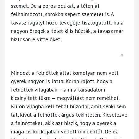
szemet. De a poros odúkat, a télen át
felhalmozott, sarokba sepert szemetet is. A
tavasz ragályt hozó levegője tisztogatott: ha a
nagyon öregek a telet ki is húzták, a tavasz már
biztosan elvitte őket.
*
Mindezt a felnőttek által komolyan nem vett
gyerek nagyon is látta. Korán rájött, hogy a
felnőttek világában – ami a társadalom
kicsinyített tükre ‒ megváltást nem remélhet.
Külön világba kell tehát húzódni, amit senki sem
lát, kívül a felnőttek árgus tekintetén. Kicselezve
a felnőtteket, akik azt hiszik, hogy a gyerek a
maga kis kuckójában védett mindentől. De ez