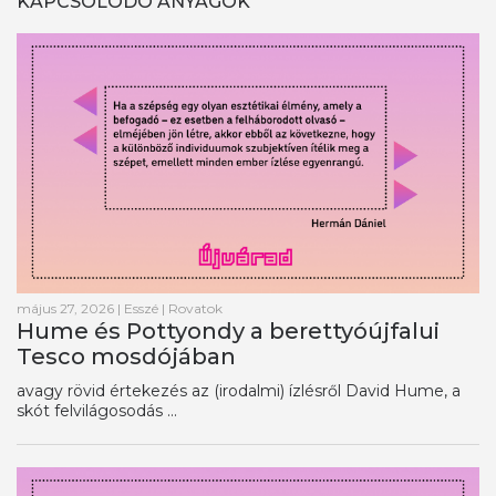
KAPCSOLODÓ ANYAGOK
május 27, 2026
|
Esszé
|
Rovatok
Hume és Pottyondy a berettyóújfalui
Tesco mosdójában
avagy rövid értekezés az (irodalmi) ízlésről David Hume, a
skót felvilágosodás ...