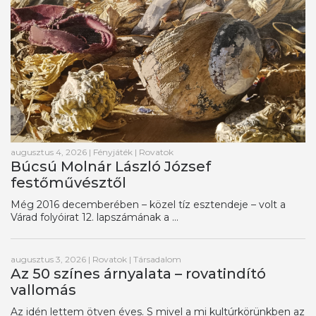
augusztus 4, 2026
|
Fényjáték
|
Rovatok
Búcsú Molnár László József
festőművésztől
Még 2016 decemberében – közel tíz esztendeje – volt a
Várad folyóirat 12. lapszámának a ...
augusztus 3, 2026
|
Rovatok
|
Társadalom
Az 50 színes árnyalata – rovatindító
vallomás
Az idén lettem ötven éves. S mivel a mi kultúrkörünkben az