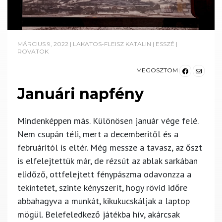
MÁRCIUS 9, 2022
|
LAKATOS-FLEISZ KATALIN
|
ESSZÉ
|
ROVATOK
MEGOSZTOM
Januári napfény
Mindenképpen más. Különösen január vége felé.
Nem csupán téli, mert a decemberitől és a
februáritól is eltér. Még messze a tavasz, az őszt
is elfelejtettük már, de rézsút az ablak sarkában
elidőző, ottfelejtett fénypászma odavonzza a
tekintetet, szinte kényszerít, hogy rövid időre
abbahagyva a munkát, kikukucskáljak a laptop
mögül. Belefeledkező játékba hív, akárcsak