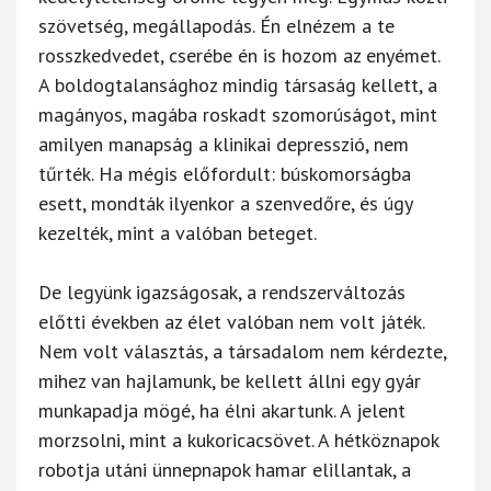
szövetség, megállapodás. Én elnézem a te
rosszkedvedet, cserébe én is hozom az enyémet.
A boldogtalansághoz mindig társaság kellett, a
magányos, magába roskadt szomorúságot, mint
amilyen manapság a klinikai depresszió, nem
tűrték. Ha mégis előfordult: búskomorságba
esett, mondták ilyenkor a szenvedőre, és úgy
kezelték, mint a valóban beteget.
De legyünk igazságosak, a rendszerváltozás
előtti években az élet valóban nem volt játék.
Nem volt választás, a társadalom nem kérdezte,
mihez van hajlamunk, be kellett állni egy gyár
munkapadja mögé, ha élni akartunk. A jelent
morzsolni, mint a kukoricacsövet. A hétköznapok
robotja utáni ünnepnapok hamar elillantak, a