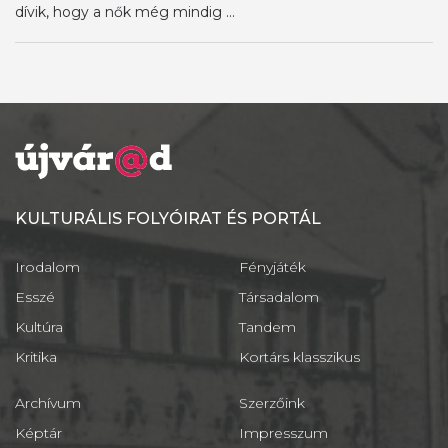
dívik, hogy a nők még mindig ...
KULTURÁLIS FOLYÓIRAT ÉS PORTÁL
Irodalom
Fényjáték
Esszé
Társadalom
Kultúra
Tandem
Kritika
Kortárs klasszikus
Archívum
Szerzőink
Képtár
Impresszum