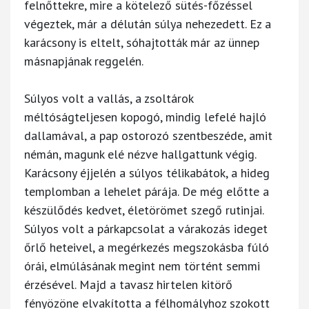
felnőttekre, mire a kötelező sütés-főzéssel
végeztek, már a délután súlya nehezedett. Ez a
karácsony is eltelt, sóhajtották már az ünnep
másnapjának reggelén.
Súlyos volt a vallás, a zsoltárok
méltóságteljesen kopogó, mindig lefelé hajló
dallamával, a pap ostorozó szentbeszéde, amit
némán, magunk elé nézve hallgattunk végig.
Karácsony éjjelén a súlyos télikabátok, a hideg
templomban a lehelet párája. De még előtte a
készülődés kedvet, életörömet szegő rutinjai.
Súlyos volt a párkapcsolat a várakozás ideget
őrlő heteivel, a megérkezés megszokásba fúló
órái, elmúlásának megint nem történt semmi
érzésével. Majd a tavasz hirtelen kitörő
fényözöne elvakította a félhomályhoz szokott