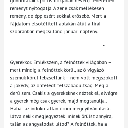
gondolataink poros fiókjában heverő tehetetlen
reményt nyitogatja. A zene csak mellékesen
remény, de épp ezért sokkal erősebb. Mert a
fájdalom elsötétített ablakán átüt a lírai
szopránban megcsillanó januári napfény.
*
Gyerekkor. Emlékszem, a felnőttek világában –
mert mindig a felnőttek körül, az ő vigyázó
szemük körül lebzseltünk – nem volt megszokott
a jókedv, az önfeledt felszabadultság. Még a
derű sem. Csakis a gyerekeknek nézték el, elvégre
a gyerek még csak gyerek, majd megtanulja…
Habár az indokolatlan öröm megnyilvánulását
látva nekik megjegyezték: minek örülsz annyira,
talán az angyalodat látod? A felnőttek, ha a