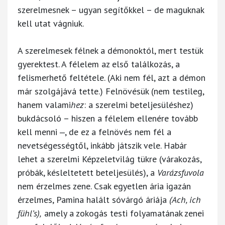
szerelmesnek – ugyan segítőkkel – de maguknak
kell utat vágniuk.
A szerelmesek félnek a démonoktól, mert testük
gyerektest. A félelem az első találkozás, a
felismerhető feltétele. (Aki nem fél, azt a démon
már szolgájává tette.) Felnövésük (nem testileg,
hanem valami
hez
: a szerelmi beteljesüléshez)
bukdácsoló – hiszen a félelem ellenére tovább
kell menni ‒, de ez a felnövés nem fél a
nevetségességtől, inkább játszik vele. Habár
lehet a szerelmi Képzeletvilág tükre (várakozás,
próbák, késleltetett beteljesülés), a
Varázsfuvola
nem érzelmes zene. Csak egyetlen ária igazán
érzelmes, Pamina halált sóvárgó áriája
(Ach, ich
fühl’s),
amely a zokogás testi folyamatának zenei