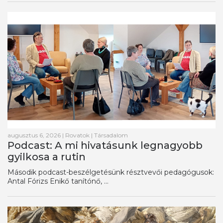
augusztus 6, 2026
|
Rovatok
|
Társadalom
Podcast: A mi hivatásunk legnagyobb
gyilkosa a rutin
Második podcast-beszélgetésünk résztvevői pedagógusok:
Antal Fórizs Enikő tanítónő, ...