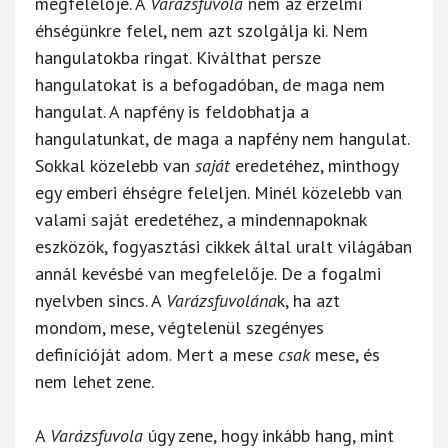
megfelelője. A
Varázsfuvola
nem az érzelmi
éhségünkre felel, nem azt szolgálja ki. Nem
hangulatokba ringat. Kiválthat persze
hangulatokat is a befogadóban, de maga nem
hangulat. A napfény is feldobhatja a
hangulatunkat, de maga a napfény nem hangulat.
Sokkal közelebb van
saját
eredetéhez, minthogy
egy emberi éhségre feleljen. Minél közelebb van
valami saját eredetéhez, a mindennapoknak
eszközök, fogyasztási cikkek által uralt világában
annál kevésbé van megfelelője. De a fogalmi
nyelvben sincs. A
Varázsfuvolána
k, ha azt
mondom, mese, végtelenül szegényes
definícióját adom. Mert a mese
csak
mese, és
nem lehet zene.
A
Varázsfuvola
úgy zene, hogy inkább hang, mint