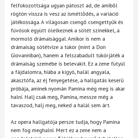
felfokozottsága ugyan pátoszt ad, de amiből
rögtön vissza is vesz az ismétlődés, a variáció
játékossága. A világosan csengő csengettyűk és
fúvósok együtt ölelkeznek a sötét színekkel, a
mormoló drámaisággal. Amikor is nem a
drámaiság sötétvize a tükör (mint a Don
Giovanniban), hanem a felszabadult tükörjáték a
drámaiság szemébe is belevakít. Ez a zene fütyül
a fájdalomra, hiába a kígyó, halál angyala,
akasztófa, az éj fenyegetése, a hallgatás keserű
próbája, aminek nyomán Pamina még meg is akar
halni. Halj csak meg, Pamina, messze még a
tavaszod, halj meg, neked a halál sem árt.
Az opera hallgatója persze tudja, hogy Pamina
nem fog meghalni. Mert ez a zene nem a