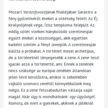
Mozart
Varázsfuvolá
jának fináléjában Sarastro a
fény győzelméről énekel a sötétség felett. Az Éj
királynőjének vége, Ízisz temploma felépült. Az
eddig sötét vizeken hánykolódó szerelmespár
együtt énekel a közösséggel, akik egyetlen
karként szintén a fényt ünneplik. A szerelmespár
kiállta a próbákat. A történet mesei archetípus,
de a történetnél lényegesebb a zene. A zene teszi
igazán azzá a történetté, ami. Ennek a zenének
nincs szüksége az európai zenében állandóan
jelen levő kerülőútra, amikor is sebeinkben
vájkáló szomorú zenétől könnyebbülünk meg
mégis. Ez a zene felszabadultan vállalja saját
magát. Akár úgy is mondhatnánk:
egy-ügyűségét.
Komoly, de mint a gyerekek, akiknek a játéknál