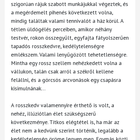
szigorúan rájuk szabott munkájukkal végeztek, és
a megérdemelt pihenés következett volna,
mindig találtak valami tennivalót a ház körül. A
tétlen üldögélés perceiben, amikor néhány
testvér, rokon összegyűlt, egyfajta fátyolszerűen
tapadós rosszkedvre, kedélytelenségre
emlékszem. Valami lenyűgözött tehetetlenségre.
Mintha egy rossz szellem nehézkedett volna a
vállukon, talán csak arról a székről kellene
felállni, és a görcsös arcvonások egy csapásra
kisimulnának…
A rosszkedv valamennyire érthető is volt, a
nehéz, illúziótlan élet szükségszerű
következménye. Titkos elégtétel is, ha már az
élet nem a kedvünk szerint történik, legalább a
kedélytelenség öröme legyen meg. Egymás közti