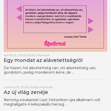
április 22, 2026
|
Esszé
|
Rovatok
Egy mondat az alávetettségről
De hiszen, hol alávetettség van, ott alávetettség van,
gondolom, pedig mondanom kéne, de ...
március 25, 2026
|
Esszé
|
Rovatok
Az új világ zenéje
Nemrég a bukaresti Liszt Intézetben újra alkalmam volt
meghallgatni A kékszakállú herceg ...