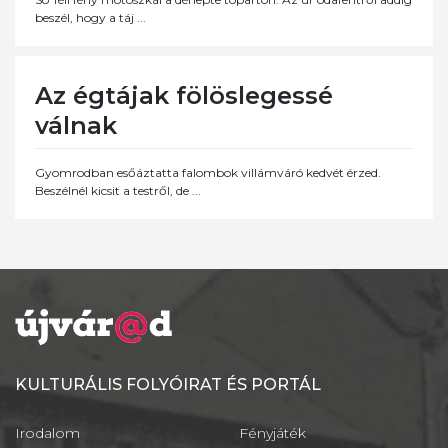
beszél, hogy a táj ...
Az égtájak fölöslegessé
válnak
Gyomrodban esőáztatta falombok villámváró kedvét érzed.
Beszélnél kicsit a testről, de ...
KULTURÁLIS FOLYÓIRAT ÉS PORTÁL
Irodalom
Fényjáték