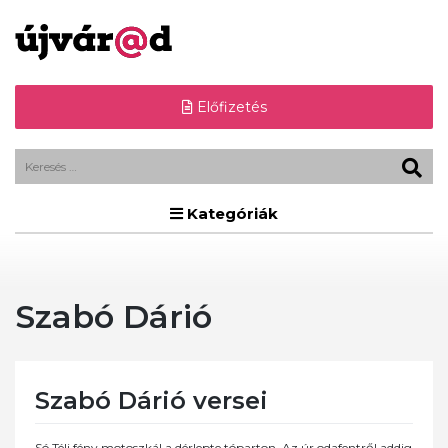
Előfizetés
Kategóriák
Szabó Dárió
Szabó Dárió versei
Só Téli fény motoszkál a dérlepte tóparton. Az úr odafentről addig