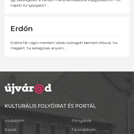
napot! Az igazgató? ...
Erdőn
Erdőre fát vágni mentem.Valaki suttogott bennem.Kőszál, ha
megsért, ha kéreg(csak anyám ...
KULTURÁLIS FOLYÓIRAT ÉS PORTÁL
Irodalom
Fényjáték
Esszé
Társadalom