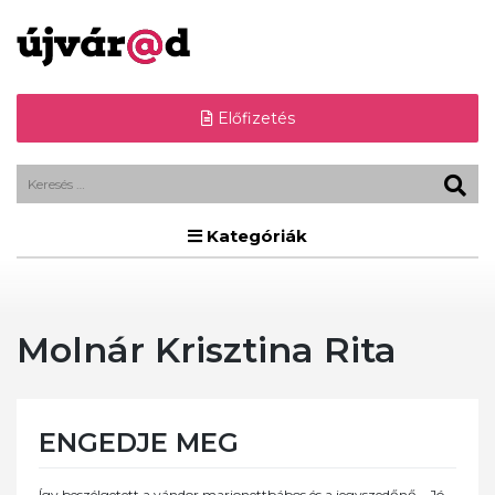
Előfizetés
Kategóriák
Molnár Krisztina Rita
ENGEDJE MEG
Így beszélgetett a vándor marionettbábos és a jegyszedőnő – Jó