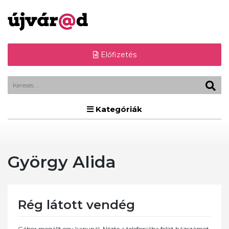
Előfizetés
Kategóriák
György Alida
Rég látott vendég
Gábor megállt egy kapunál. Nézte a telefonjába felírt házszámot,