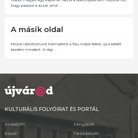
hogy passzol-e azzal, amit ...
A másik oldal
Miután elköltöztünk Mamáéktól a falu másik felére, újra kellett
kezdeni mindent. A régi ...
KULTURÁLIS FOLYÓIRAT ÉS PORTÁL
Irodalom
Fényjáték
Esszé
Társadalom