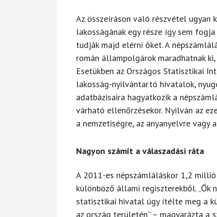
Az összeíráson való részvétel ugyan k
lakosságának egy része így sem fogja 
tudják majd elérni őket. A népszámlá
román állampolgárok maradhatnak ki, 
Esetükben az Országos Statisztikai In
lakosság-nyilvántartó hivatalok, nyug
adatbázisaira hagyatkozik a népszáml
várható ellenőrzésekor. Nyilván az ez
a nemzetiségre, az anyanyelvre vagy a
Nagyon számít a válaszadási ráta
A 2011-es népszámláláskor 1,2 millió
különböző állami regiszterekből. „Ők 
statisztikai hivatal úgy ítélte meg a 
az ország területén” – magyarázta a 