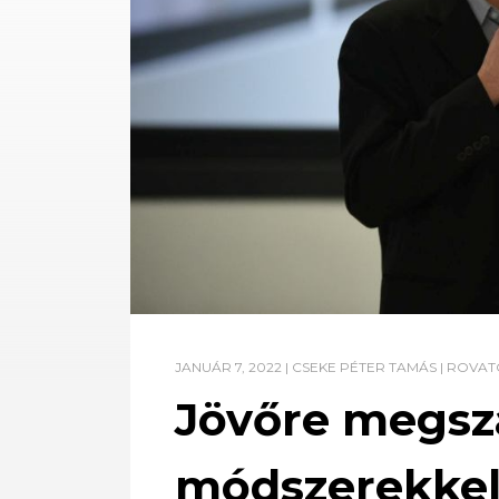
JANUÁR 7, 2022
|
CSEKE PÉTER TAMÁS
|
ROVAT
Jövőre megszá
módszerekkel