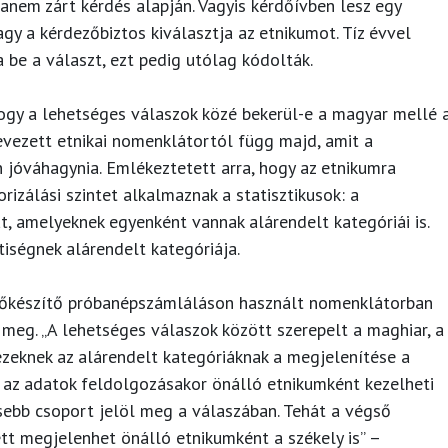
anem zárt kérdés alapján. Vagyis kérdőívben lesz egy
gy a kérdezőbiztos kiválasztja az etnikumot. Tíz évvel
a be a választ, ezt pedig utólag kódolták.
ogy a lehetséges válaszok közé bekerül-e a magyar mellé 
nevezett etnikai nomenklátortól függ majd, amit a
 jóváhagynia. Emlékeztetett arra, hogy az etnikumra
izálási szintet alkalmaznak a statisztikusok: a
t, amelyeknek egyenként vannak alárendelt kategóriái is.
tiségnek alárendelt kategóriája.
lőkészítő próbanépszámláláson használt nomenklátorban
 meg. „A lehetséges válaszok között szerepelt a maghiar, a
 ezeknek az alárendelt kategóriáknak a megjelenítése a
et az adatok feldolgozásakor önálló etnikumként kezelheti
sebb csoport jelöl meg a válaszában. Tehát a végső
tt megjelenhet önálló etnikumként a székely is” –