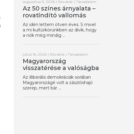
augusztus 3, 2026
|
Rovatok
|
Társadalom
Az 50 színes árnyalata –
rovatindító vallomás
m
Az idén lettem ötven éves. S mivel
a
a mi kultúrkörünkben az dívik, hogy
a nők még mindig ...
július 16, 2026
|
Rovatok
|
Társadalom
Magyarország
visszatérése a valóságba
Az illiberális demokráciák sorában
Magyarországé volt a zászlóshajó
szerep, mert bár ...