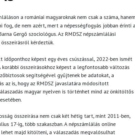
mláláson a romániai magyaroknak nem csak a száma, hane
ni fog, de nem azért, mert a népességfogyás jobban érinti 
Barna Gergő
szociológus. Az RMDSZ népszámlálási
összeírásról kérdeztük.
tt időponthoz képest egy éves csúszással, 2022-ben ismét
 korábbi összeírásokhoz képest a legfontosabb változás
ezőbiztosok segítségével gyűjtenek be adatokat, a
ozás az is, hogy az RMDSZ javaslatára módosított
álaszadás magyar nyelven is történhet mind az önkitöltős
 esetében.
osság összeírása nem csak két hétig tart, mint 2011-ben,
lius 17-ig, több szakaszban. A népszámlálás online
 lehet majd kitölteni, a válaszadás megvalósulhat