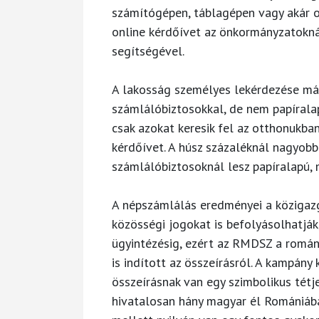
számítógépen, táblagépen vagy akár ok
online kérdőívet az önkormányzatokná
segítségével.
A lakosság személyes lekérdezése máju
számlálóbiztosokkal, de nem papírala
csak azokat keresik fel az otthonukban
kérdőívet. A húsz százaléknál nagyob
számlálóbiztosoknál lesz papíralapú, 
A népszámlálás eredményei a közigazga
közösségi jogokat is befolyásolhatják
ügyintézésig, ezért az RMDSZ a román
is indított az összeírásról. A kampány
összeírásnak van egy szimbolikus tétje
hivatalosan hány magyar él Romániába