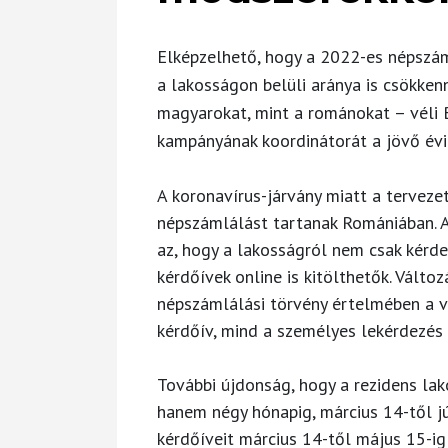
Elképzelhető, hogy a 2022-es népszá
a lakosságon belüli aránya is csökken
magyarokat, mint a románokat – véli
kampányának koordinátorát a jövő évi 
A koronavírus-járvány miatt a terveze
népszámlálást tartanak Romániában. A
az, hogy a lakosságról nem csak kérd
kérdőívek online is kitölthetők. Vált
népszámlálási törvény értelmében a v
kérdőív, mind a személyes lekérdezés
További újdonság, hogy a rezidens lak
hanem négy hónapig, március 14-től jú
kérdőíveit március 14-től május 15-ig