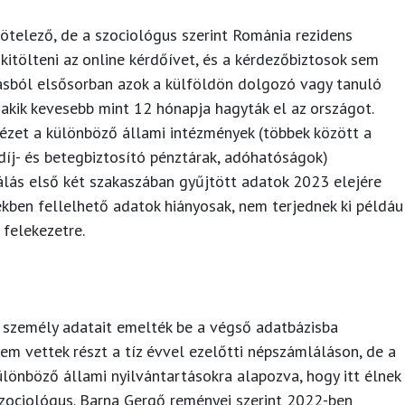
ötelező, de a szociológus szerint Románia rezidens
kitölteni az online kérdőívet, és a kérdezőbiztosok sem
lásból elsősorban azok a külföldön dolgozó vagy tanuló
akik kevesebb mint 12 hónapja hagyták el az országot.
tézet a különböző állami intézmények (többek között a
díj- és betegbiztosító pénztárak, adóhatóságok)
álás első két szakaszában gyűjtött adatok 2023 elejére
ekben fellelhető adatok hiányosak, nem terjednek ki példáu
 felekezetre.
 személy adatait emelték be a végső adatbázisba
nem vettek részt a tíz évvel ezelőtti népszámláláson, de a
különböző állami nyilvántartásokra alapozva, hogy itt élnek
szociológus. Barna Gergő reményei szerint 2022-ben