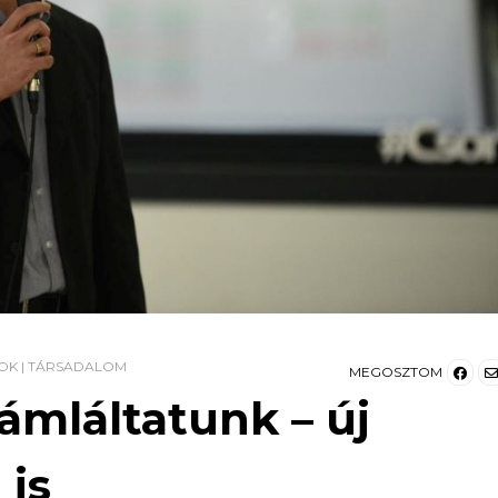
OK
|
TÁRSADALOM
MEGOSZTOM
mláltatunk – új
 is