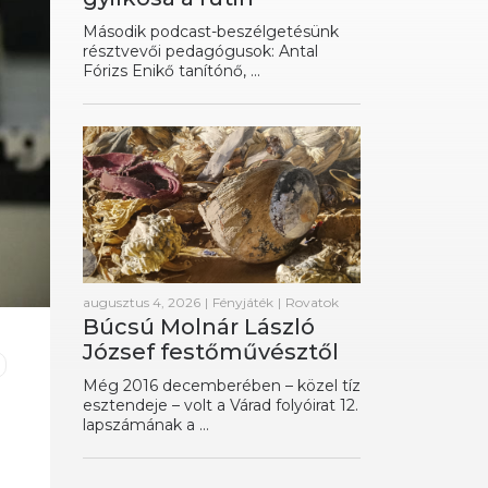
Második podcast-beszélgetésünk
résztvevői pedagógusok: Antal
Fórizs Enikő tanítónő, ...
augusztus 4, 2026
|
Fényjáték
|
Rovatok
Búcsú Molnár László
József festőművésztől
Még 2016 decemberében – közel tíz
esztendeje – volt a Várad folyóirat 12.
lapszámának a ...