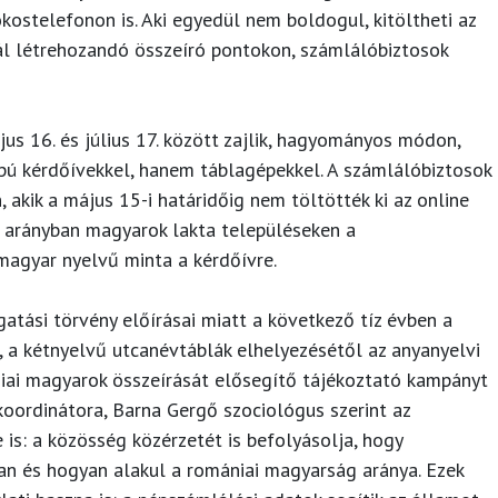
ostelefonon is. Aki egyedül nem boldogul, kitöltheti az
l létrehozandó összeíró pontokon, számlálóbiztosok
s 16. és július 17. között zajlik, hagyományos módon,
pú kérdőívekkel, hanem táblagépekkel. A számlálóbiztosok
, akik a május 15-i határidőig nem töltötték ki az online
b arányban magyarok lakta településeken a
magyar nyelvű minta a kérdőívre.
tási törvény előírásai miatt a következő tíz évben a
, a kétnyelvű utcanévtáblák elhelyezésétől az anyanyelvi
iai magyarok összeírását elősegítő tájékoztató kampányt
 koordinátora, Barna Gergő szociológus szerint az
 is: a közösség közérzetét is befolyásolja, hogy
n és hogyan alakul a romániai magyarság aránya. Ezek