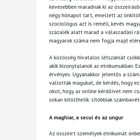
kevesebben maradnak ki az összeírásb
négy hónapot tart, emellett az önkitö
szociológus azt is reméli, kevés magy
százalék alatt marad a válaszadási rá
magyarok száma nem fogja majd elérni
A közösség hivatalos létszámát csökk
akik bizonytalanok az etnikumukban. 
érvényes. Ugyanakkor jelentős a szám
vallották magukat, de kérdés, hogy ez
okot, hogy az online kérdőívet nem c
sokan kitölthetik. Utóbbiak számbavé
A maghiar, a secui és az ungur
Az összeírt személyek etnikumát önbeva