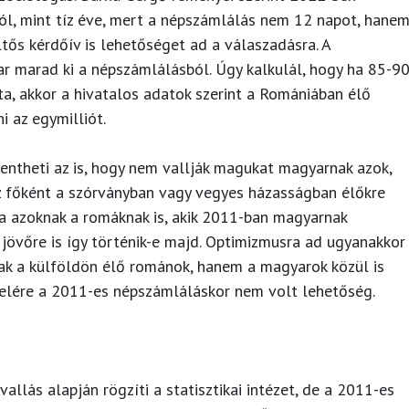
ól, mint tíz éve, mert a népszámlálás nem 12 napot, hane
ltős kérdőív is lehetőséget ad a válaszadásra. A
ar marad ki a népszámlálásból. Úgy kalkulál, hogy ha 85-9
ta, akkor a hivatalos adatok szerint a Romániában élő
 az egymilliót.
entheti az is, hogy nem vallják magukat magyarnak azok,
Ez főként a szórványban vagy vegyes házasságban élőkre
a azoknak a romáknak is, akik 2011-ban magyarnak
 jövőre is így történik-e majd. Optimizmusra ad ugyanakkor
sak a külföldön élő románok, hanem a magyarok közül is
telére a 2011-es népszámláláskor nem volt lehetőség.
llás alapján rögzíti a statisztikai intézet, de a 2011-es