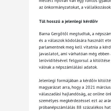
mellett nyilván van egy fontos gyakorl
az önkormányzatokat, a vállalkozásoka
Túl hosszú a jelenlegi kérdőív
Barna Gergőtől megtudtuk, a népszáml
és a válaszok kódolására használt et
parlamentnek meg kell vitatnia a kér
javaslatot, ami várhatóan még ebben 
lerövidítésével felgyorsul a kitöltése
válnak a népszámlálási adatok.
Jelenlegi formájában a kérdőív kitölt
magyarázat arra, hogy a 2021 márciu
válaszadási hajlandóság, az online ön
személyes megkérdezéssel ezt az arány
próbanépszámlálás 88 százalékos haté