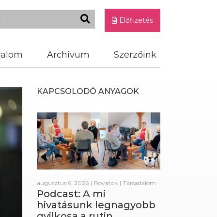
Előfizetés
dalom
Archívum
Szerzőink
KAPCSOLODÓ ANYAGOK
augusztus 6, 2026
|
Rovatok
|
Társadalom
Podcast: A mi
hivatásunk legnagyobb
gyilkosa a rutin