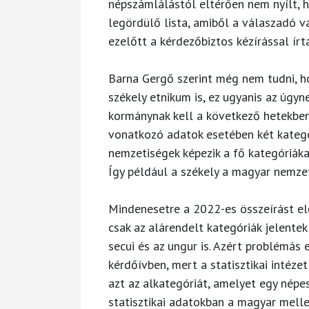
népszámlálástól eltérően nem nyílt, h
legördülő lista, amiből a válaszadó va
ezelőtt a kérdezőbiztos kézírással írt
Barna Gergő szerint még nem tudni, h
székely etnikum is, ez ugyanis az úgy
kormánynak kell a következő hetekben
vonatkozó adatok esetében két kategor
nemzetiségek képezik a fő kategóriáka
Így például a székely a magyar nemze
Mindenesetre a 2022-es összeírást e
csak az alárendelt kategóriák jelentek
secui és az ungur is. Azért problémás
kérdőívben, mert a statisztikai intéz
azt az alkategóriát, amelyet egy népe
statisztikai adatokban a magyar melle