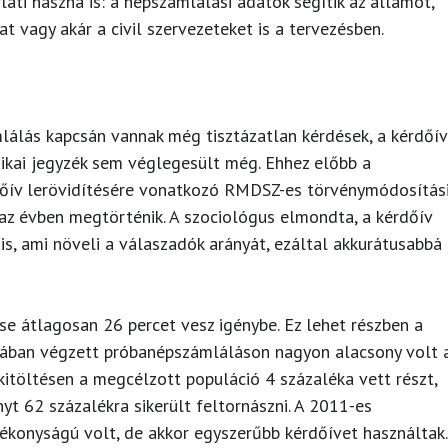
ati haszna is: a népszámlálási adatok segítik az államot,
t vagy akár a civil szervezeteket is a tervezésben.
álás kapcsán vannak még tisztázatlan kérdések, a kérdőív
nikai jegyzék sem véglegesült még. Ehhez előbb a
dőív lerövidítésére vonatkozó RMDSZ-es törvénymódosítás
az évben megtörténik. A szociológus elmondta, a kérdőív
 is, ami növeli a válaszadók arányát, ezáltal akkurátusabbá
ése átlagosan 26 percet vesz igénybe. Ez lehet részben a
sában végzett próbanépszámláláson nagyon alacsony volt 
kitöltésen a megcélzott populáció 4 százaléka vett részt,
t 62 százalékra sikerült feltornászni. A 2011-es
konyságú volt, de akkor egyszerűbb kérdőívet használtak.