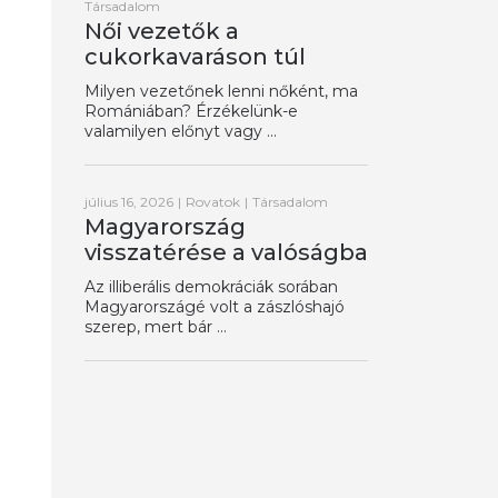
Társadalom
Női vezetők a
cukorkavaráson túl
Milyen vezetőnek lenni nőként, ma
Romániában? Érzékelünk-e
valamilyen előnyt vagy ...
július 16, 2026
|
Rovatok
|
Társadalom
Magyarország
visszatérése a valóságba
Az illiberális demokráciák sorában
Magyarországé volt a zászlóshajó
szerep, mert bár ...