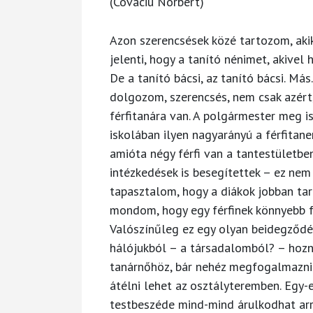
(Covaciu Norbert)
Azon szerencsések közé tartozom, akikn
jelenti, hogy a tanító nénimet, akivel
De a tanító bácsi, az tanító bácsi. Más
dolgozom, szerencsés, nem csak azért,
férfitanára van. A polgármester meg is
iskolában ilyen nagyarányú a férfitan
amióta négy férfi van a tantestületbe
intézkedések is besegítettek – ez nem
tapasztalom, hogy a diákok jobban tart
mondom, hogy egy férfinek könnyebb f
Valószínűleg ez egy olyan beidegződés
hálójukból – a társadalomból? – hozn
tanárnőhöz, bár nehéz megfogalmazni a
átélni lehet az osztályteremben. Egy-
testbeszéde mind-mind árulkodhat arró