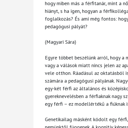
hogy miben más a férfitanár, mint a nő
hiányt, s ha igen, hogyan a férfikollég
foglalkozás? És ami még fontos: hogya
pedagógusi pályát?
(Magyari Sára)
Egyre többet beszélünk arról, hogy a 
vagy a válások miatt nincs jelen az ap
vele otthon. Ráadásul az oktatásból is
számára a pedagógusi pályának. Nagyon
egy-két férfi az általános és középis
gyereknevelésben a férfiaknak nagy sze
egy férfi – ez modellértékű a fiúknak is
Genetikailag másként kódolt egy férfi
nemünktől függenek. A kognitív képess