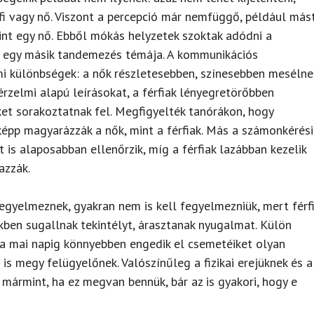
rfi vagy nő. Viszont a percepció már nemfüggő, például más
mint egy nő. Ebből mókás helyzetek szoktak adódni a
n egy másik tandemezés témája. A kommunikációs
i különbségek: a nők részletesebben, színesebben mesélne
érzelmi alapú leírásokat, a férfiak lényegretörőbben
et sorakoztatnak fel. Megfigyelték tanórákon, hogy
épp magyarázzák a nők, mint a férfiak. Más a számonkérési
t is alaposabban ellenőrzik, míg a férfiak lazábban kezelik
azzák.
fegyelmeznek, gyakran nem is kell fegyelmezniük, mert férf
en sugallnak tekintélyt, árasztanak nyugalmat. Külön
 a mai napig könnyebben engedik el csemetéiket olyan
 is megy felügyelőnek. Valószínűleg a fizikai erejüknek és a
ármint, ha ez megvan bennük, bár az is gyakori, hogy e