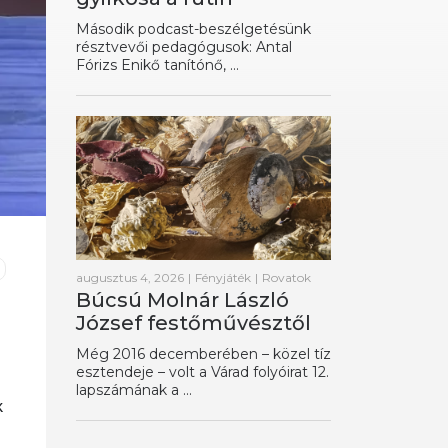
Második podcast-beszélgetésünk
résztvevői pedagógusok: Antal
Fórizs Enikő tanítónő, ...
augusztus 4, 2026
|
Fényjáték
|
Rovatok
Búcsú Molnár László
József festőművésztől
Még 2016 decemberében – közel tíz
esztendeje – volt a Várad folyóirat 12.
lapszámának a ...
k