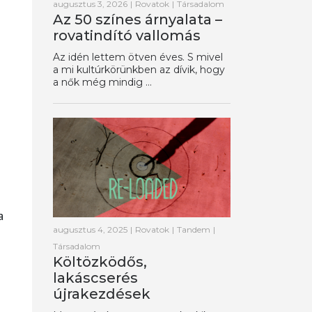
augusztus 3, 2026
|
Rovatok
|
Társadalom
Az 50 színes árnyalata –
rovatindító vallomás
Az idén lettem ötven éves. S mivel
a mi kultúrkörünkben az dívik, hogy
a nők még mindig ...
a
augusztus 4, 2025
|
Rovatok
|
Tandem
|
Társadalom
Költözködős,
lakáscserés
újrakezdések