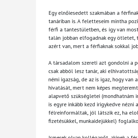
Egy elnőiesedett szakmában a férfina
tanáriban is. A feletteseim mintha poz
férfi a tantestületben, és így van most
talán jobban elfogadnak egy ötletet, t
azért van, mert a férfiaknak sokkal jo
A társadalom szereti azt gondolni a 
csak abból lesz tanár, aki elhivatott
némi igazság, de az is igaz, hogy van 
hivatását, mert nem képes megteremte
alapvető szükségletei (mondhatnám in
is egyre inkább kezd irigykedve nézni 
félreinformáltak, jól látszik ez, ha 
fizetésükkel, munkaidejükkel) foglalko
Ismerek olyan kolléganőt, akinek a fér