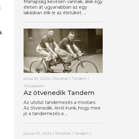
Manapság kevesen vannak, akik egy
t
életen át ugyanabban az egy
lakásban élik le az életüket. ...
k
július 23, 2024
|
Rovatok
|
Tandem
|
Társadalom
i
Az ötvenedik Tandem
Az utolsó tandemezés a mostani.
Az ötvenedik. Arról írunk, hogy mire
jó a tandemezés a ...
június 30, 2024
|
Rovatok
|
Tandem
|