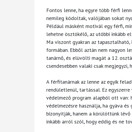
Fontos lenne, ha egyre több férfi len
nemileg kódoltak, valójában sokat ny
Például másként motivál egy férfi, mi
lehetne ösztökélő, az utóbbi inkább 
Ma viszont gyakran az tapasztalható, 
formában. Ebből aztán nem nagyon le
tanárnő, és elüvölti magát a 12. oszt
csendesebben valaki csak megjegyzi, h
A férfitanárnak az lenne az egyik felad
rendületlenül, tartással. Ez egyszerre
védelmező program alapból ott van: ha 
védelmezésre használja, ha gyáva és 
bizonyítják, hanem a körülöttünk lévő
inkább arról szól, hogy eddig és ne to