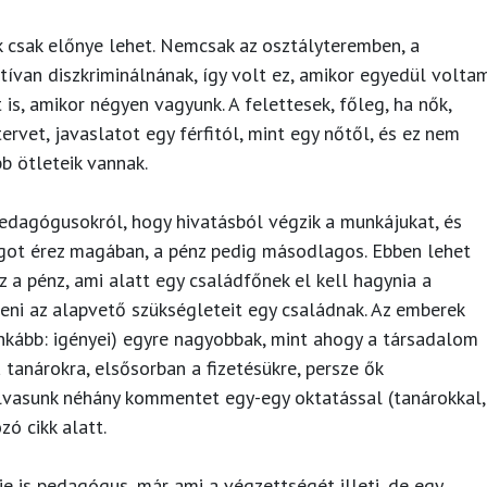
k csak előnye lehet. Nemcsak az osztályteremben, a
itívan diszkriminálnának, így volt ez, amikor egyedül volta
 is, amikor négyen vagyunk. A felettesek, főleg, ha nők,
ervet, javaslatot egy férfitól, mint egy nőtől, és ez nem
bb ötleteik vannak.
pedagógusokról, hogy hivatásból végzik a munkájukat, és
ságot érez magában, a pénz pedig másodlagos. Ebben lehet
az a pénz, ami alatt egy családfőnek el kell hagynia a
ni az alapvető szükségleteit egy családnak. Az emberek
kább: igényei) egyre nagyobbak, mint ahogy a társadalom
a tanárokra, elsősorban a fizetésükre, persze ők
elolvasunk néhány kommentet egy-egy oktatással (tanárokkal,
zó cikk alatt.
je is pedagógus, már ami a végzettségét illeti, de egy