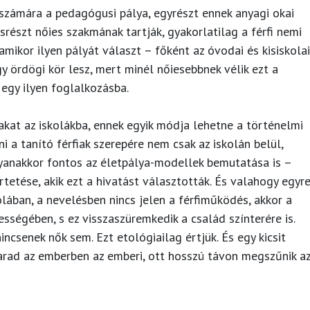
számára a pedagógusi pálya, egyrészt ennek anyagi okai
srészt nőies szakmának tartják, gyakorlatilag a férfi nemi
amikor ilyen pályát választ – főként az óvodai és kisiskolai
y ördögi kör lesz, mert minél nőiesebbnek vélik ezt a
 egy ilyen foglalkozásba.
iakat az iskolákba, ennek egyik módja lehetne a történelmi
 a tanító férfiak szerepére nem csak az iskolán belül,
yanakkor fontos az életpálya-modellek bemutatása is –
tetése, akik ezt a hivatást választották. És valahogy egyr
olában, a nevelésben nincs jelen a férfiműködés, akkor a
ségében, s ez visszaszüremkedik a család színterére is.
incsenek nők sem. Ezt etológiailag értjük. És egy kicsit
marad az emberben az emberi, ott hosszú távon megszűnik a