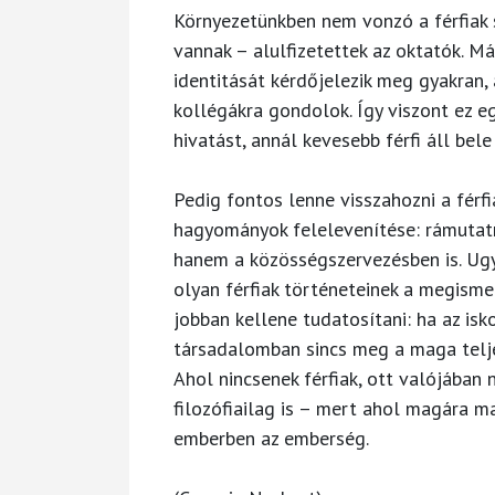
Környezetünkben nem vonzó a férfiak 
vannak – alulfizetettek az oktatók. Má
identitását kérdőjelezik meg gyakran, 
kollégákra gondolok. Így viszont ez eg
hivatást, annál kevesebb férfi áll bele
Pedig fontos lenne visszahozni a férf
hagyományok felelevenítése: rámutatni
hanem a közösségszervezésben is. Ug
olyan férfiak történeteinek a megismer
jobban kellene tudatosítani: ha az isk
társadalomban sincs meg a maga teljes
Ahol nincsenek férfiak, ott valójában n
filozófiailag is – mert ahol magára 
emberben az emberség.