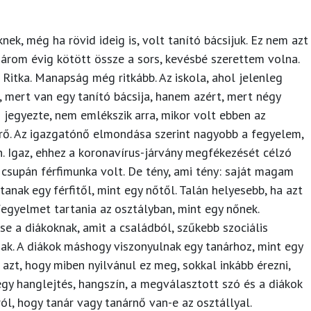
ek, még ha rövid ideig is, volt tanító bácsijuk. Ez nem azt
 három évig kötött össze a sors, kevésbé szerettem volna.
. Ritka. Manapság még ritkább. Az iskola, ahol jelenleg
 mert van egy tanító bácsija, hanem azért, mert négy
 jegyezte, nem emlékszik arra, mikor volt ebben az
erő. Az igazgatónő elmondása szerint nagyobb a fegyelem,
n. Igaz, ehhez a koronavírus-járvány megfékezését célzó
 csupán férfimunka volt. De tény, ami tény: saját magam
anak egy férfitől, mint egy nőtől. Talán helyesebb, ha azt
egyelmet tartania az osztályban, mint egy nőnek.
e a diákoknak, amit a családból, szűkebb szociális
ak. A diákok máshogy viszonyulnak egy tanárhoz, mint egy
zt, hogy miben nyilvánul ez meg, sokkal inkább érezni,
egy hanglejtés, hangszín, a megválasztott szó és a diákok
l, hogy tanár vagy tanárnő van-e az osztállyal.