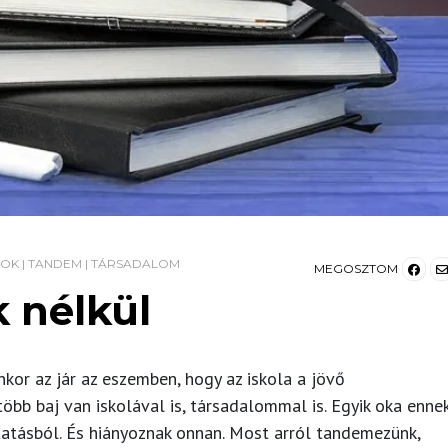
TOK
|
TANDEM
|
TÁRSADALOM
MEGOSZTOM
k nélkül
nkor az jár az eszemben, hogy az iskola a jövő
öbb baj van iskolával is, társadalommal is. Egyik oka enne
ktatásból. És hiányoznak onnan. Most arról tandemezünk,