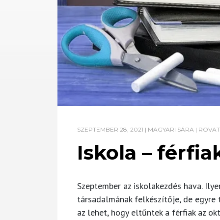
SZEPTEMBER 28, 2021
|
MAGYARI SÁRA
|
ROVA
Iskola – férfia
Szeptember az iskolakezdés hava. Ilye
társadalmának felkészítője, de egyre t
az lehet, hogy eltűntek a férfiak az o