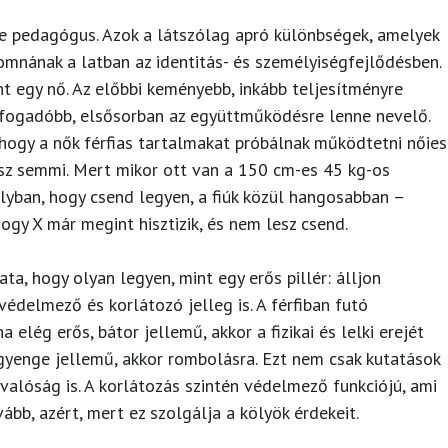
ne pedagógus. Azok a látszólag apró különbségek, amelyek
omnának a latban az identitás- és személyiségfejlődésben.
nt egy nő. Az előbbi keményebb, inkább teljesítményre
elfogadóbb, elsősorban az együttműködésre lenne nevelő.
hogy a nők férfias tartalmakat próbálnak működtetni nőies
sz semmi. Mert mikor ott van a 150 cm-es 45 kg-os
ályban, hogy csend legyen, a fiúk közül hangosabban –
ogy X már megint hisztizik, és nem lesz csend.
ata, hogy olyan legyen, mint egy erős pillér: álljon
 védelmező és korlátozó jelleg is. A férfiban futó
elég erős, bátor jellemű, akkor a fizikai és lelki erejét
gyenge jellemű, akkor rombolásra. Ezt nem csak kutatások
 valóság is. A korlátozás szintén védelmező funkciójú, ami
vább, azért, mert ez szolgálja a kölyök érdekeit.