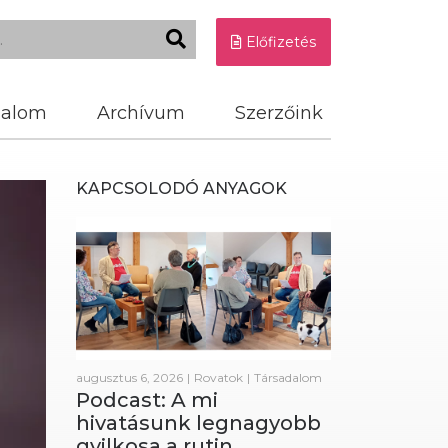
Előfizetés
dalom
Archívum
Szerzőink
KAPCSOLODÓ ANYAGOK
augusztus 6, 2026
|
Rovatok
|
Társadalom
Podcast: A mi
hivatásunk legnagyobb
gyilkosa a rutin