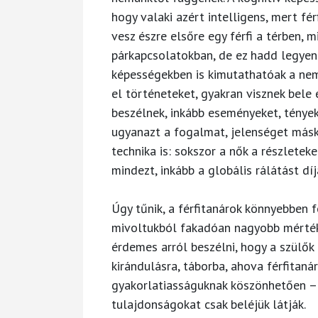
hogy valaki azért intelligens, mert fé
vesz észre elsőre egy férfi a térben, 
párkapcsolatokban, de ez hadd legye
képességekben is kimutathatóak a nem
el történeteket, gyakran visznek bele 
beszélnek, inkább eseményeket, tények
ugyanazt a fogalmat, jelenséget másk
technika is: sokszor a nők a részleteke
mindezt, inkább a globális rálátást díj
Úgy tűnik, a férfitanárok könnyebben 
mivoltukból fakadóan nagyobb mértékb
érdemes arról beszélni, hogy a szülők
kirándulásra, táborba, ahova férfitanár
gyakorlatiasságuknak köszönhetően – m
tulajdonságokat csak beléjük látják.