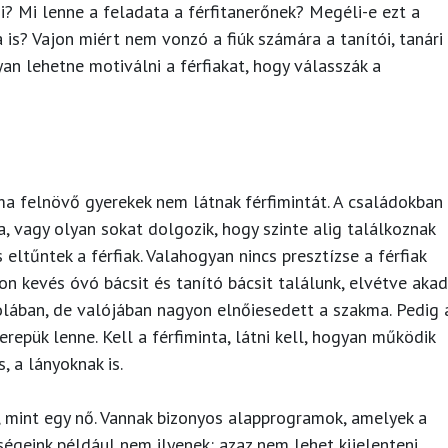
i? Mi lenne a feladata a férfitanerőnek? Megéli-e ezt a
a is? Vajon miért nem vonzó a fiúk számára a tanítói, tanári
n lehetne motiválni a férfiakat, hogy válasszák a
ma felnövő gyerekek nem látnak férfimintát. A családokban
a, vagy olyan sokat dolgozik, hogy szinte alig találkoznak
 eltűntek a férfiak. Valahogyan nincs presztízse a férfiak
 kevés óvó bácsit és tanító bácsit találunk, elvétve akad
kolában, de valójában nagyon elnőiesedett a szakma. Pedig 
repük lenne. Kell a férfiminta, látni kell, hogyan működik
, a lányoknak is.
, mint egy nő. Vannak bizonyos alapprogramok, amelyek a
égeink például nem ilyenek: azaz nem lehet kijelenteni,