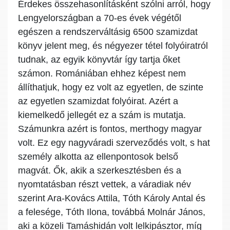
Érdekes összehasonlításként szólni arról, hogy
Lengyelországban a 70-es évek végétől
egészen a rendszerváltásig 6500 szamizdat
könyv jelent meg, és négyezer tétel folyóiratról
tudnak, az egyik könyvtár így tartja őket
számon. Romániában ehhez képest nem
állíthatjuk, hogy ez volt az egyetlen, de szinte
az egyetlen szamizdat folyóirat. Azért a
kiemelkedő jellegét ez a szám is mutatja.
Számunkra azért is fontos, merthogy magyar
volt. Ez egy nagyváradi szerveződés volt, s hat
személy alkotta az ellenpontosok belső
magvát. Ők, akik a szerkesztésben és a
nyomtatásban részt vettek, a váradiak név
szerint Ara-Kovács Attila, Tóth Károly Antal és
a felesége, Tóth Ilona, továbbá Molnár János,
aki a közeli Tamáshidán volt lelkipásztor, míg