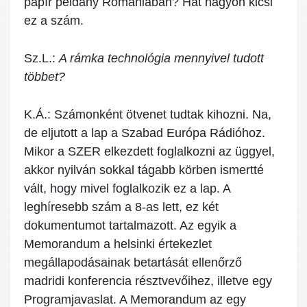
papír példány Romániában? Hát nagyon kicsi
ez a szám.
Sz.L.:
A rámka technológia mennyivel tudott
többet?
K.Á.:
Számonként ötvenet tudtak kihozni. Na,
de eljutott a lap a Szabad Európa Rádióhoz.
Mikor a SZER elkezdett foglalkozni az üggyel,
akkor nyilván sokkal tágabb körben ismertté
vált, hogy mivel foglalkozik ez a lap. A
leghíresebb szám a 8-as lett, ez két
dokumentumot tartalmazott. Az egyik a
Memorandum a helsinki értekezlet
megállapodásainak betartását ellenőrző
madridi konferencia résztvevőihez, illetve egy
Programjavaslat. A Memorandum az egy