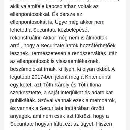
akik valamiféle kapcsolatban voltak az
ellenpontosokkal. És persze az
ellenpontosokat is. Ugye még akkor nem
lehetett a Securitate közbelépését
rekonstruálni. Akkor még nem is álmodtak
arról, hogy a Securitate iratok hozzáférhetőek
lesznek. Természetesen a rendszerváltás után
az ellenpontosok is visszaemlékeznek,
beszámolókat írnak, ki ilyen, ki olyan okból. A
legutóbb 2017-ben jelent meg a Kriterionnál
egy kötet, azt Tóth Károly és Tóth Ilona
szerkesztette, a saját interjúikat és adataikat
publikálták. Szóval vannak ezek a memoárok,
és vannak a Securitate irattárában őrzött
anyagok, ami nem csak azt tükrözi, hogy a
Securitate hogyan látta ezt az ügyet. Hiszen