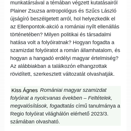
munkatársával a témában végzett kutatásairól
Plainer Zsuzsa
antropológus és
Szűcs László
újságíró beszélgetett arról, hol helyezkedik el
az Ellenpontok-akció a romániai nyílt ellenállás
történetében? Milyen politikai és társadalmi
hatása volt a folyóiratnak? Hogyan fogadta a
szamizdat folyóiratot a román államhatalom, és
hogyan a hangadó erdélyi magyar értelmiség?
Az alábbiakban a találkozón elhangzottak
rövidített, szerkesztett változatát olvashatják.
Kiss Ágnes
Romániai magyar szamizdat
folyóirat a nyolcvanas években – Feltételek,
megvalósítások, fogadtatás
című tanulmánya a
Regio folyóirat világhálón elérhető 2023/3.
számában olvasható.