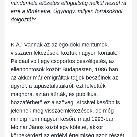
mindenféle előzetes elfogultság nélkül néztél rá
erre a történetre. Úgyhogy, milyen forrásokból
dolgoztál?
K.Á.:
Vannak az az ego-dokumentumok,
visszaemlékezések, köztük nagyon koraiak.
Például volt egy csoportos beszélgetés, az
ellenpontosok között Budapesten, 1986-ban,
az akkor már emigráltak tagok beszélnek az
ügyről, a tapasztalataikról, ezt felvették
magnóra, aztán átírták, és publikus,
hozzáférhető ez a szöveg. Kicsivel később is
jelennek meg visszaemlékezések, de még
mindig nem nagyon későn, majd 1993-ban
Molnár János közöl egy kötetet, akkor
körbekérdezi az erdélyi értelmiség azon részét,