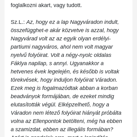
foglalkozni akart, vagy tudott.
Sz.L.:
Az, hogy ez a lap Nagyváradon indult,
összefügghet-e akár közvetve is azzal, hogy
Nagyvárad volt az az egyik olyan erdélyi-
partiumi nagyváros, ahol nem volt magyar
nyelvű folyóirat. Volt a négy-nyolc oldalas
Fáklya napilap, s annyi. Ugyanakkor a
hetvenes évek legelején, és később is voltak
törekvések, hogy induljon folyóirat Váradon.
Ezek meg is fogalmazódtak abban a korban
beadványok formájában, de ezeket mindig
elutasították végül. Elképzelhető, hogy a
Váradon nem létező folyóirat hiányát próbálta
volna az Ellenpontok betölteni, még ha ebben
a szamizdat, ebben az illegális formában?