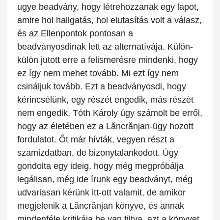
ugye beadvány, hogy létrehozzanak egy lapot,
amire hol hallgatás, hol elutasítás volt a válasz,
és az Ellenpontok pontosan a
beadványosdinak lett az alternatívája. Külön-
külön jutott erre a felismerésre mindenki, hogy
ez így nem mehet tovább. Mi ezt így nem
csináljuk tovább. Ezt a beadványosdi, hogy
kérincsélünk, egy részét engedik, más részét
nem engedik. Tóth Károly úgy számolt be erről,
hogy az életében ez a Lăncrănjan-ügy hozott
fordulatot. Őt már hívták, vegyen részt a
szamizdatban, de bizonytalankodott. Úgy
gondolta egy ideig, hogy még megpróbálja
legálisan, még ide írunk egy beadványt, még
udvariasan kérünk itt-ott valamit, de amikor
megjelenik a Lăncrănjan könyve, és annak
mindenféle kritikája be van tiltva, azt a könyvet