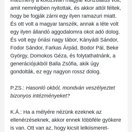
amit nemrégiben nyitottak, és akkor attól féltek,
hogy be fogják zárni egy ilyen ramazuri miatt.
És ott volt a magyar tanszék, annak a léte volt
egy ilyen állandó aggodalomra okot adó dolog.
És volt egy óriási nagy tábor, Kányádi Sándor,
Fodor Sándor, Farkas Árpád, Bodor Pál, Beke
György, Domokos Géza, és folytathatnánk, a
generációjukból Balla Zsófia, akik úgy
gondolták, ez egy nagyon rossz dolog.
P.ZS.:
Hasonló okból, mondván veszélyeztet
bizonyos intézményeket?
K.Á.:
Ha a mélyére nézünk ezeknek az
ellenérzéseknek, akkor ennek többféle gyökere
is van. Ott van az, hogy kicsit lelkiismeret-