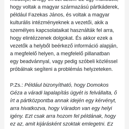
hogy voltak a magyar származású pártkáderek,
például Fazekas János, és voltak a magyar
kulturális intézményeknek a vezetői, akik a
személyes kapcsolataikat használták fel arra,
hogy elintézzenek dolgokat. És akkor ezek a
vezetők a helyből beérkező információ alapján,
a megfelelő helyen, a megfelelő pillanatban
egy beadvánnyal, vagy pedig szóbeli közléssel
próbálnak segíteni a problémás helyzeteken.
P.Zs.:
Például bizonyítható, hogy Domokos
Géza a váradi lapalapítás ügyét is felvállalta, ő
írt a pártközpontba annak idején egy kérvényt,
arra hivatkozva, hogy Váradon van egy helyi
igény. Ezt csak arra hozom fel példának, hogy
ez az, amit kijárásként szoktak emlegetni. Ez