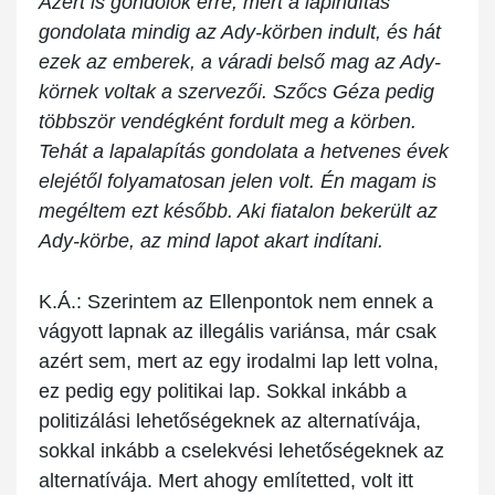
Azért is gondolok erre, mert a lapindítás
gondolata mindig az Ady-körben indult, és hát
ezek az emberek, a váradi belső mag az Ady-
körnek voltak a szervezői. Szőcs Géza pedig
többször vendégként fordult meg a körben.
Tehát a lapalapítás gondolata a hetvenes évek
elejétől folyamatosan jelen volt. Én magam is
megéltem ezt később. Aki fiatalon bekerült az
Ady-körbe, az mind lapot akart indítani.
K.Á.:
Szerintem az Ellenpontok nem ennek a
vágyott lapnak az illegális variánsa, már csak
azért sem, mert az egy irodalmi lap lett volna,
ez pedig egy politikai lap. Sokkal inkább a
politizálási lehetőségeknek az alternatívája,
sokkal inkább a cselekvési lehetőségeknek az
alternatívája. Mert ahogy említetted, volt itt