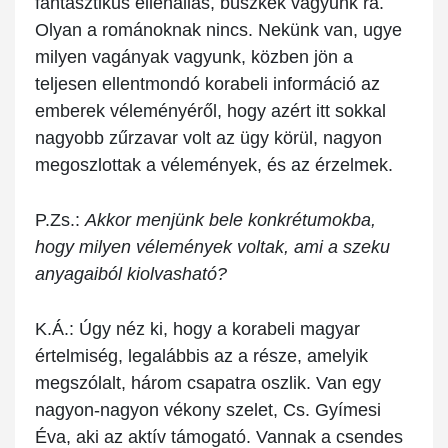
fantasztikus ellenállás, büszkék vagyunk rá.
Olyan a románoknak nincs. Nekünk van, ugye
milyen vagányak vagyunk, közben jön a
teljesen ellentmondó korabeli információ az
emberek véleményéről, hogy azért itt sokkal
nagyobb zűrzavar volt az ügy körül, nagyon
megoszlottak a vélemények, és az érzelmek.
P.Zs.:
Akkor menjünk bele konkrétumokba,
hogy milyen vélemények voltak, ami a szeku
anyagaiból kiolvasható?
K.Á.:
Úgy néz ki, hogy a korabeli magyar
értelmiség, legalábbis az a része, amelyik
megszólalt, három csapatra oszlik. Van egy
nagyon-nagyon vékony szelet, Cs. Gyímesi
Éva, aki az aktív támogató. Vannak a csendes