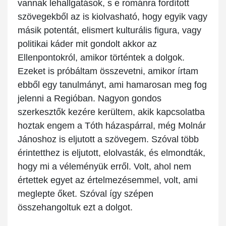
vannak lehallgatások, s e románra fordított
szövegekből az is kiolvasható, hogy egyik vagy
másik potentát, elismert kulturális figura, vagy
politikai káder mit gondolt akkor az
Ellenpontokról, amikor történtek a dolgok.
Ezeket is próbáltam összevetni, amikor írtam
ebből egy tanulmányt, ami hamarosan meg fog
jelenni a Regióban. Nagyon gondos
szerkesztők kezére kerültem, akik kapcsolatba
hoztak engem a Tóth házaspárral, még Molnár
Jánoshoz is eljutott a szövegem. Szóval több
érintetthez is eljutott, elolvasták, és elmondták,
hogy mi a véleményük erről. Volt, ahol nem
értettek egyet az értelmezésemmel, volt, ami
meglepte őket. Szóval így szépen
összehangoltuk ezt a dolgot.