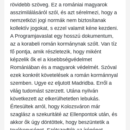
rövidebb szöveg. Ez a romániai magyarok
asszimilálásáról szól, és azt sérelmezi, hogy a
nemzetközi jogi normák nem biztosítanak
kollektív jogokat, s ezzel valamit kéne kezdeni.
A Programjavaslat egy hosszú dokumentum,
az a korabeli román kormánynak szólt. Van tíz
fő pontja, amik részletezik, hogy miként
képzelik ők el a kisebbségvédelmet
Romániában és a magyarok védelmét. Szóval
ezek konkrét követelések a román kormánnyal
szemben. Ugye ez eljutott Madridba. Erről a
világ tudomást szerzett. Utána nyilván
következett az elkerülhetetlen lebukás.
Értesültek arról, hogy Kolozsváron már
szaglász a szekuritáté az Ellenpontok után, és
akkor ők úgy döntöttek, hogy beszüntetik a