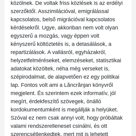
közölnek. De voltak friss közlések is az erdélyi
szerzőktől. Asszimilációval, emigrálással
kapcsolatos, belső migrációval kapcsolatos
kérdésekről. Ugye, akkoriban nem volt olyan
egyszerű a mozgás, vagy éppen volt
kényszerű költöztetés is, a detasálások, a
repartizálások. A vallásról, egyházakról,
helyzetfelméréseket, elemzéseket, statisztikai
adatokat közöltek, néha még verseket is,
szépirodalmat, de alapvetően ez egy politikai
lap. Fontos volt ami a Lăncrănjan könyvről
megjelent. És szerintem ezek informatív, jól
megírt, érdekfeszítő szövegek, önálló
kordokumentumként is megállják a helyüket.
Szóval ez nem csak annyi volt, hogy próbáltak
valami rendszerelleneset csinálni, és ott
szerencsétlenkedtek, mert mit is lehetett