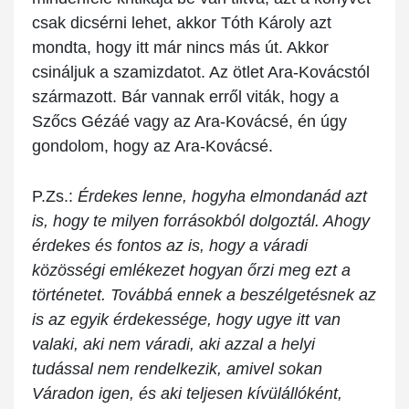
csak dicsérni lehet, akkor Tóth Károly azt
mondta, hogy itt már nincs más út. Akkor
csináljuk a szamizdatot. Az ötlet Ara-Kovácstól
származott. Bár vannak erről viták, hogy a
Szőcs Gézáé vagy az Ara-Kovácsé, én úgy
gondolom, hogy az Ara-Kovácsé.
P.Zs.:
Érdekes lenne, hogyha elmondanád azt
is, hogy te milyen forrásokból dolgoztál. Ahogy
érdekes és fontos az is, hogy a váradi
közösségi emlékezet hogyan őrzi meg ezt a
történetet. Továbbá ennek a beszélgetésnek az
is az egyik érdekessége, hogy ugye itt van
valaki, aki nem váradi, aki azzal a helyi
tudással nem rendelkezik, amivel sokan
Váradon igen, és aki teljesen kívülállóként,