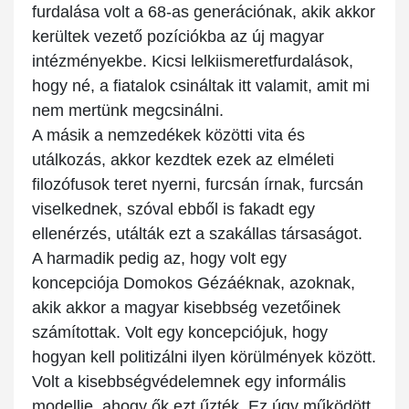
furdalása volt a 68-as generációnak, akik akkor
kerültek vezető pozíciókba az új magyar
intézményekbe. Kicsi lelkiismeretfurdalások,
hogy né, a fiatalok csináltak itt valamit, amit mi
nem mertünk megcsinálni.
A másik a nemzedékek közötti vita és
utálkozás, akkor kezdtek ezek az elméleti
filozófusok teret nyerni, furcsán írnak, furcsán
viselkednek, szóval ebből is fakadt egy
ellenérzés, utálták ezt a szakállas társaságot.
A harmadik pedig az, hogy volt egy
koncepciója Domokos Gézáéknak, azoknak,
akik akkor a magyar kisebbség vezetőinek
számítottak. Volt egy koncepciójuk, hogy
hogyan kell politizálni ilyen körülmények között.
Volt a kisebbségvédelemnek egy informális
modellje, ahogy ők ezt űzték. Ez úgy működött,