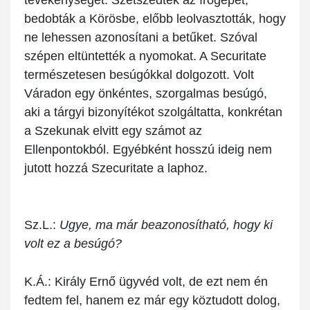
tevékenységet. Szétszedték az írógépet,
bedobták a Körösbe, előbb leolvasztották, hogy
ne lehessen azonosítani a betűket. Szóval
szépen eltüntették a nyomokat. A Securitate
természetesen besúgókkal dolgozott. Volt
Váradon egy önkéntes, szorgalmas besúgó,
aki a tárgyi bizonyítékot szolgáltatta, konkrétan
a Szekunak elvitt egy számot az
Ellenpontokból. Egyébként hosszú ideig nem
jutott hozzá Szecuritate a laphoz.
Sz.L.:
Ugye, ma már beazonosítható, hogy ki
volt ez a besúgó?
K.Á.:
Király Ernő ügyvéd volt, de ezt nem én
fedtem fel, hanem ez már egy köztudott dolog,