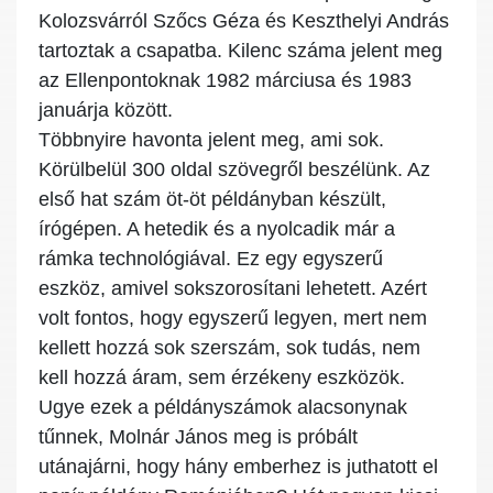
Kolozsvárról Szőcs Géza és Keszthelyi András
tartoztak a csapatba. Kilenc száma jelent meg
az Ellenpontoknak 1982 márciusa és 1983
januárja között.
Többnyire havonta jelent meg, ami sok.
Körülbelül 300 oldal szövegről beszélünk. Az
első hat szám öt-öt példányban készült,
írógépen. A hetedik és a nyolcadik már a
rámka technológiával. Ez egy egyszerű
eszköz, amivel sokszorosítani lehetett. Azért
volt fontos, hogy egyszerű legyen, mert nem
kellett hozzá sok szerszám, sok tudás, nem
kell hozzá áram, sem érzékeny eszközök.
Ugye ezek a példányszámok alacsonynak
tűnnek, Molnár János meg is próbált
utánajárni, hogy hány emberhez is juthatott el