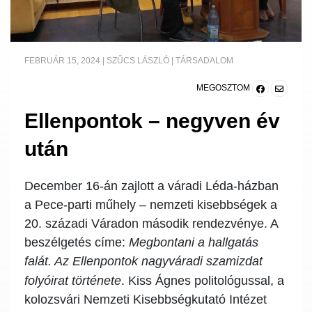
FEBRUÁR 15, 2024
|
SZŰCS LÁSZLÓ
|
TÁRSADALOM
MEGOSZTOM
Ellenpontok – negyven év
után
December 16-án zajlott a váradi Léda-házban
a Pece-parti műhely – nemzeti kisebbségek a
20. századi Váradon második rendezvénye. A
beszélgetés címe:
Megbontani a hallgatás
falát. Az Ellenpontok nagyváradi szamizdat
folyóirat története
.
Kiss Ágnes
politológussal, a
kolozsvári Nemzeti Kisebbségkutató Intézet