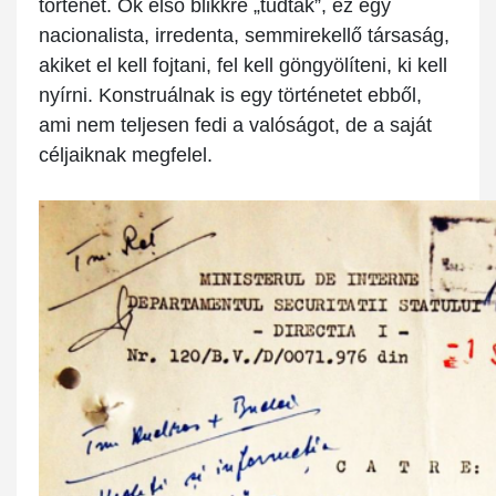
történet. Ők első blikkre „tudták”, ez egy
nacionalista, irredenta, semmirekellő társaság,
akiket el kell fojtani, fel kell göngyölíteni, ki kell
nyírni. Konstruálnak is egy történetet ebből,
ami nem teljesen fedi a valóságot, de a saját
céljaiknak megfelel.