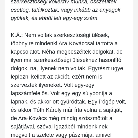
szerkesztőségi kollektív munka, összeültek
esetleg, találkoztak, vagy inkább az anyagok
gyűltek, és ebből lett egy-egy szám.
K.Á.:
Nem voltak szerkesztőségi ülések,
többnyire mindenki Ara-Kováccsal tartotta a
kapcsolatot. Néha megbeszéltek dolgokat, de
ilyen mai szerkesztőségi ülésekhez hasonlító
dolgok, na, ilyenek nem voltak. Egyrészt ugye
leplezni kellett az akciót, ezért nem is
szerveztek ilyeneket. Volt egy-egy
lapszámfelelős. Volt egy-egy súlypontja a
lapnak, és akkor ott gyúródtak. Egy írógép volt,
és akkor Tóth Károly már írta volna a sajátját,
de Ara-Kovács még mindig szöszmötölt a
sajátjával, szóval igazából mindenkinek
megvolt a szelete vagy pászmája, amivel