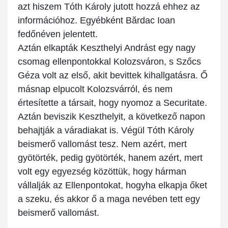
azt hiszem Tóth Károly jutott hozzá ehhez az
információhoz. Egyébként Bărdac Ioan
fedőnéven jelentett.
Aztán elkapták Keszthelyi Andrást egy nagy
csomag ellenpontokkal Kolozsváron, s Szőcs
Géza volt az első, akit bevittek kihallgatásra. Ő
másnap elpucolt Kolozsvárról, és nem
értesítette a társait, hogy nyomoz a Securitate.
Aztán beviszik Keszthelyit, a következő napon
behajtják a váradiakat is. Végül Tóth Károly
beismerő vallomást tesz. Nem azért, mert
gyötörték, pedig gyötörték, hanem azért, mert
volt egy egyezség közöttük, hogy hárman
vállalják az Ellenpontokat, hogyha elkapja őket
a szeku, és akkor ő a maga nevében tett egy
beismerő vallomást.