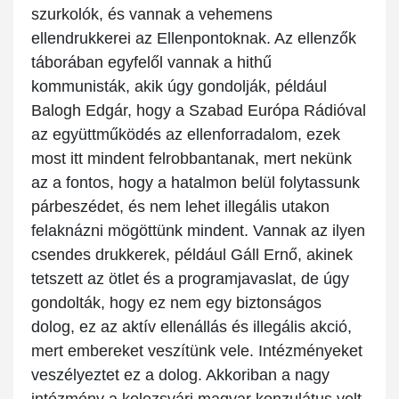
szurkolók, és vannak a vehemens
ellendrukkerei az Ellenpontoknak. Az ellenzők
táborában egyfelől vannak a hithű
kommunisták, akik úgy gondolják, például
Balogh Edgár, hogy a Szabad Európa Rádióval
az együttműködés az ellenforradalom, ezek
most itt mindent felrobbantanak, mert nekünk
az a fontos, hogy a hatalmon belül folytassunk
párbeszédet, és nem lehet illegális utakon
felaknázni mögöttünk mindent. Vannak az ilyen
csendes drukkerek, például Gáll Ernő, akinek
tetszett az ötlet és a programjavaslat, de úgy
gondolták, hogy ez nem egy biztonságos
dolog, ez az aktív ellenállás és illegális akció,
mert embereket veszítünk vele. Intézményeket
veszélyeztet ez a dolog. Akkoriban a nagy
intézmény a kolozsvári magyar konzulátus volt,