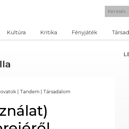
Kultúra
Kritika
Fényjáték
Társa
L
lla
ovatok
|
Tandem
|
Társadalom
ználat)
rejéről