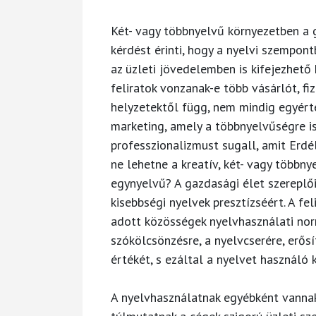
Két- vagy többnyelvű környezetben a 
kérdést érinti, hogy a nyelvi szempon
az üzleti jövedelemben is kifejezhető
feliratok vonzanak-e több vásárlót, fi
helyzetektől függ, nem mindig egyért
marketing, amely a többnyelvűségre is 
professzionalizmust sugall, amit Erdé
ne lehetne a kreatív, két- vagy többny
egynyelvű? A gazdasági élet szereplői
kisebbségi nyelvek presztízséért. A fe
adott közösségek nyelvhasználati nor
szókölcsönzésre, a nyelvcserére, erősí
értékét, s ezáltal a nyelvet használó 
A nyelvhasználatnak egyébként vannak