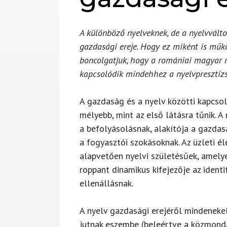
A különböző nyelveknek, de a nyelvválto
gazdasági ereje. Hogy ez miként is műkö
boncolgatjuk, hogy a romániai magyar ny
kapcsolódik mindehhez a nyelvpresztízs
A gazdaság és a nyelv közötti kapcso
mélyebb, mint az első látásra tűnik. 
a befolyásolásnak, alakítója a gazdasá
a fogyasztói szokásoknak. Az üzleti él
alapvetően nyelvi születésűek, amelye
roppant dinamikus kifejezője az ident
ellenállásnak.
A nyelv gazdasági erejéről mindeneke
jutnak eszembe (beleértve a közmondá