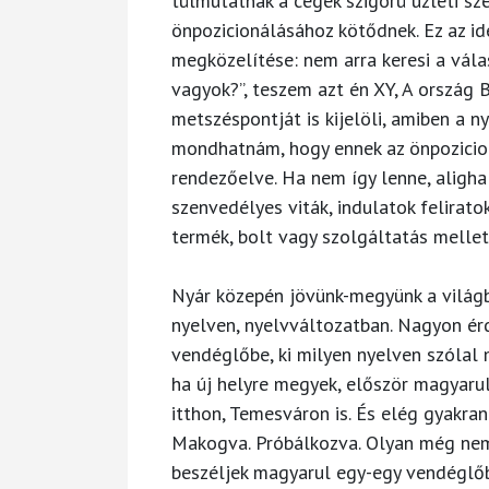
túlmutatnak a cégek szigorú üzleti sz
önpozicionálásához kötődnek. Ez az id
megközelítése: nem arra keresi a válas
vagyok?”, teszem azt én XY, A ország
metszéspontját is kijelöli, amiben a ny
mondhatnám, hogy ennek az önpozicio
rendezőelve. Ha nem így lenne, aligha
szenvedélyes viták, indulatok felirat
termék, bolt vagy szolgáltatás mellett
Nyár közepén jövünk-megyünk a világba
nyelven, nyelvváltozatban. Nagyon ér
vendéglőbe, ki milyen nyelven szólal 
ha új helyre megyek, először magyarul
itthon, Temesváron is. És elég gyakran
Makogva. Próbálkozva. Olyan még nem 
beszéljek magyarul egy-egy vendéglőb