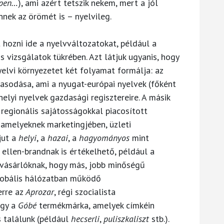
épen…
), ami azért tetszik nekem, mert a jól
ek az örömét is – nyelvileg.
 hozni ide a nyelvváltozatokat, például a
 vizsgálatok tükrében. Azt látjuk ugyanis, hogy
elvi környezetet két folyamat formálja: az
iasodása, ami a nyugat-európai nyelvek (főként
helyi nyelvek gazdasági regisztereire. A másik
e regionális sajátosságokkal piacosított
 amelyeknek marketingjében, üzleti
jut a
helyi
, a
hazai
, a
hagyományos
mint
 ellen-brandnak is értékelhető, például a
 vásárlóknak, hogy más, jobb minőségű
lobális hálózatban működő
erre az
Aprozar
, régi szocialista
agy a
Góbé
termékmárka, amelyek címkéin
s találunk (például
hecserli
,
puliszkaliszt
stb.).