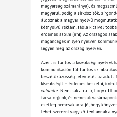
magyarság számaránya), és megszemlé
magyarul, pedig a sírkészítők, sírgo
áldoznak a magyar nyelvű megmutatkoz
kétnyelvű reklám, tábla kicsivel többe
érdemes szólni (írni). Az országos sz
magáncégek milyen nyelven kommuniká
legyen meg az ország nyelvén.
Azért is fontos a kisebbségi nyelvek 
kommunikáción túl fontos szimbolikus f
beszélőközösség jelenlétét az adott f
kisebbségit – érdemes beszélni, írni-ol
valamire.
Nemcsak arra jó, hogy ottho
társalogjunk, és nemcsak vasárnaponk
esetleg nemcsak arra jó, hogy könyvet
lehet szerezni vagy költeni annak a n