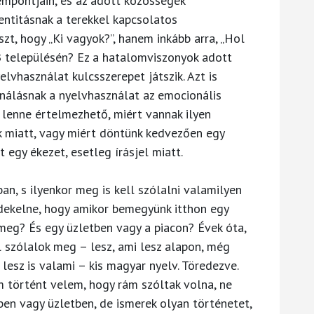
empontjain, és az adott közösségek
entitásnak a terekkel kapcsolatos
zt, hogy „Ki vagyok?”, hanem inkább arra, „Hol
 B településén? Ez a hatalomviszonyok adott
elvhasználat kulcsszerepet játszik. Azt is
nálásnak a nyelvhasználat az emocionális
 lenne értelmezhető, miért vannak ilyen
ok miatt, vagy miért döntünk kedvezően egy
 egy ékezet, esetleg írásjel miatt.
n, s ilyenkor meg is kell szólalni valamilyen
dekelne, hogy amikor bemegyünk itthon egy
meg? És egy üzletben vagy a piacon? Évek óta,
 szólalok meg – lesz, ami lesz alapon, még
 lesz is valami – kis magyar nyelv. Töredezve.
történt velem, hogy rám szóltak volna, ne
en vagy üzletben, de ismerek olyan történetet,