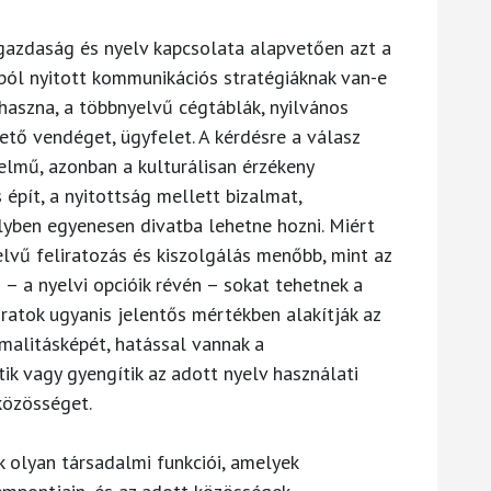
gazdaság és nyelv kapcsolata alapvetően azt a
tból nyitott kommunikációs stratégiáknak van-e
 haszna, a többnyelvű cégtáblák, nyilvános
zető vendéget, ügyfelet. A kérdésre a válasz
elmű, azonban a kulturálisan érzékeny
épít, a nyitottság mellett bizalmat,
lyben egyenesen divatba lehetne hozni. Miért
elvű feliratozás és kiszolgálás menőbb, mint az
 – a nyelvi opcióik révén – sokat tehetnek a
liratok ugyanis jelentős mértékben alakítják az
malitásképét, hatással vannak a
tik vagy gyengítik az adott nyelv használati
közösséget.
 olyan társadalmi funkciói, amelyek