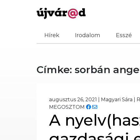
Hírek
Irodalom
Esszé
Címke:
sorbán ange
augusztus 26, 2021
|
Magyari Sára
|
R
MEGOSZTOM
A nyelv(has
gazdasági e