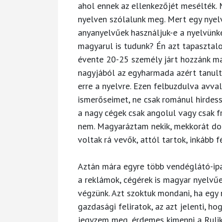
ahol ennek az ellenkezőjét mesélték. 
nyelven szólalunk meg. Mert egy nyelv
anyanyelvűek használjuk-e a nyelvünke
magyarul is tudunk? Én azt tapasztalo
évente 20-25 személy járt hozzánk ma
nagyjából az egyharmada azért tanul
erre a nyelvre. Ezen felbuzdulva avva
ismerőseimet, ne csak románul hirdes
a nagy cégek csak angolul vagy csak f
nem. Magyaráztam nekik, mekkorát dob
voltak rá vevők, attól tartok, inkább 
Aztán mára egyre több vendéglátó-ip
a reklámok, cégérek is magyar nyelvűek
végzünk. Azt szoktuk mondani, ha egy
gazdasági feliratok, az azt jelenti, ho
jegyzem meg, érdemes kimenni a Ruli