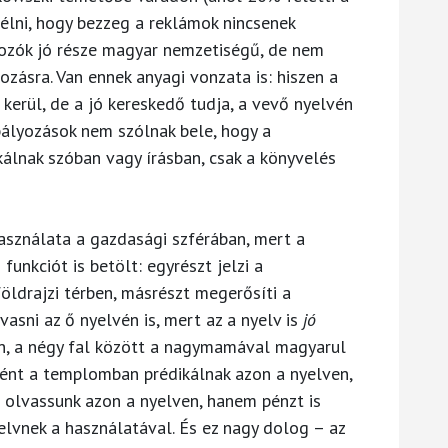
lni, hogy bezzeg a reklámok nincsenek
ndozók jó része magyar nemzetiségű, de nem
ásra. Van ennek anyagi vonzata is: hiszen a
 kerül, de a jó kereskedő tudja, a vevő nyelvén
abályozások nem szólnak bele, hogy a
lnak szóban vagy írásban, csak a könyvelés
használata a gazdasági szférában, mert a
unkciót is betölt: egyrészt jelzi a
öldrajzi térben, másrészt megerősíti a
vasni az ő nyelvén is, mert az a nyelv is
jó
n, a négy fal között a nagymamával magyarul
ént a templomban prédikálnak azon a nyelven,
 olvassunk azon a nyelven, hanem pénzt is
yelvnek a használatával. És ez nagy dolog – az