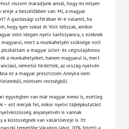
Most viszont maradjunk annál, hogy mi milyen
 ereje a beszélőkben van. Mi, a magyar
t? A gazdasági szférában ér-e valamit, ha
m, hogy igen sokat ér. Volt időszak, amikor
gyar mint idegen nyelv tanfolyamra, s ezeknek
t magyarul, mert a munkahelyén szüksége volt
l piszkáltam a magyar üzlet- és cégtulajdonos
sék a munkahelyeket, hanem magyarul is, mert
ranciául, németül hirdettek, az ország nyelvén
na ez a magyar presztízsén. Annyira nem
félelemből, mintsem restségből.
ari egységben van már magyar menü is, esetleg
 – ezt mérjük fel, mikor nyelvi tájképkutatást
 nyelvközösség anyanyelvén is vannak
gy a közösségnek van vásárlóereje is. Itt
kowszki temetőbe Váradon (ahol 20% feletti a