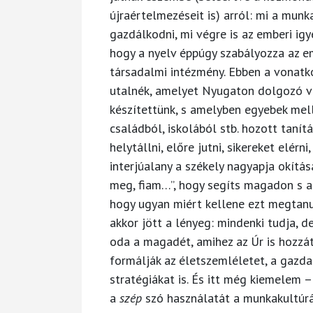
újraértelmezéseit is) arról: mi a munk
gazdálkodni, mi végre is az emberi ig
hogy a nyelv éppúgy szabályozza az e
társadalmi intézmény. Ebben a vonatk
utalnék, amelyet Nyugaton dolgozó 
készítettünk, s amelyben egyebek mell
családból, iskolából stb. hozott tanít
helytállni, előre jutni, sikereket elérni
interjúalany a székely nagyapja okítás
meg, fiam…”, hogy segíts magadon s az
hogy ugyan miért kellene ezt megtanuln
akkor jött a lényeg: mindenki tudja, d
oda a magadét, amihez az Úr is hozzá
formálják az életszemléletet, a gazdas
stratégiákat is. És itt még kiemelem 
a
szép
szó használatát a munkakultúr