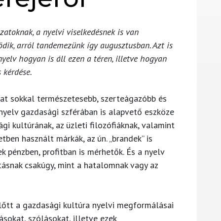
zatoknak, a nyelvi viselkedésnek is van
dik, arról tandemezünk így augusztusban. Azt is
elv hogyan is áll ezen a téren, illetve hogyan
 kérdése.
lat sokkal természetesebb, szerteágazóbb és
A nyelv gazdasági szférában is alapvető eszköze
gi kultúrának, az üzleti filozófiáknak, valamint
etben használt márkák, az ún. „brandek” is
k pénzben, profitban is mérhetők. És a nyelv
itásnak csakúgy, mint a hatalomnak vagy az
lőtt a gazdasági kultúra nyelvi megformálásai
sokat, szólásokat, illetve ezek