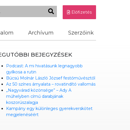
Előfizetés
dalom
Archívum
Szerzőink
EGUTÓBBI BEJEGYZÉSEK
Podcast: A mi hivatásunk legnagyobb
gyilkosa a rutin
Búcsú Molnár László József festőművésztől
Az 50 színes árnyalata – rovatindító vallomás
„Nagyvárad közönsége” – Ady A
műhelyben című darabjának
koszorúszalagja
Kampány egy különleges gyerekverskötet
megjelenéséért