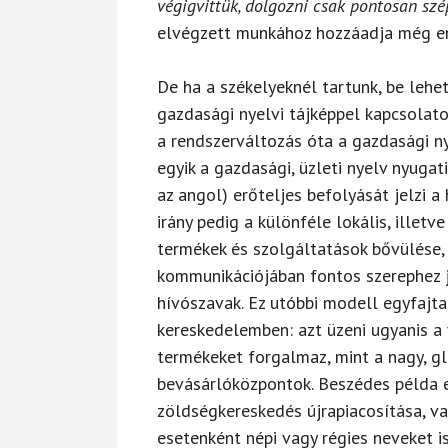
végigvittük, dolgozni csak pontosan sz
elvégzett munkához hozzáadja még enn
De ha a székelyeknél tartunk, be lehet
gazdasági nyelvi tájképpel kapcsolatos
a rendszerváltozás óta a gazdasági ny
egyik a gazdasági, üzleti nyelv nyugat
az angol) erőteljes befolyását jelzi a 
irány pedig a különféle lokális, illetv
termékek és szolgáltatások bővülése,
kommunikációjában fontos szerephez 
hívószavak. Ez utóbbi modell egyfajta
kereskedelemben: azt üzeni ugyanis a
termékeket forgalmaz, mint a nagy, g
bevásárlóközpontok. Beszédes példa 
zöldségkereskedés újrapiacosítása, v
esetenként népi vagy régies neveket i