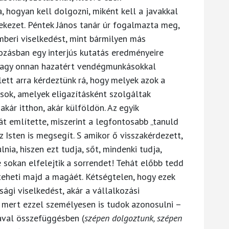
a, hogyan kell dolgozni, miként kell a javakkal
yekezet. Péntek János tanár úr fogalmazta meg,
mberi viselkedést, mint bármilyen más
ozásban egy interjús kutatás eredményeire
vagy onnan hazatért vendégmunkásokkal
ett arra kérdeztünk rá, hogy melyek azok a
ások, amelyek eligazításként szolgáltak
, akár itthon, akár külföldön. Az egyik
át említette, miszerint a legfontosabb „tanuld
 Isten is megsegít. S amikor ő visszakérdezett,
ia, hiszen ezt tudja, sőt, mindenki tudja,
e sokan elfelejtik a sorrendet! Tehát előbb tedd
teheti majd a magáét. Kétségtelen, hogy ezek
ági viselkedést, akár a vállalkozási
– mert ezzel személyesen is tudok azonosulni –
ával összefüggésben (
szépen dolgoztunk, szépen