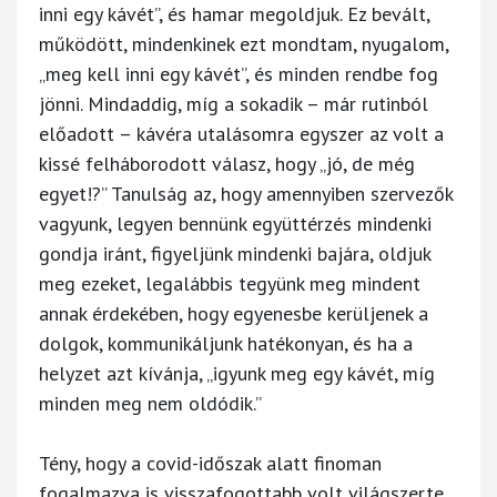
inni egy kávét”, és hamar megoldjuk. Ez bevált,
működött, mindenkinek ezt mondtam, nyugalom,
„meg kell inni egy kávét”, és minden rendbe fog
jönni. Mindaddig, míg a sokadik – már rutinból
előadott – kávéra utalásomra egyszer az volt a
kissé felháborodott válasz, hogy „jó, de még
egyet!?” Tanulság az, hogy amennyiben szervezők
vagyunk, legyen bennünk együttérzés mindenki
gondja iránt, figyeljünk mindenki bajára, oldjuk
meg ezeket, legalábbis tegyünk meg mindent
annak érdekében, hogy egyenesbe kerüljenek a
dolgok, kommunikáljunk hatékonyan, és ha a
helyzet azt kívánja, „igyunk meg egy kávét, míg
minden meg nem oldódik.”
Tény, hogy a covid-időszak alatt finoman
fogalmazva is visszafogottabb volt világszerte