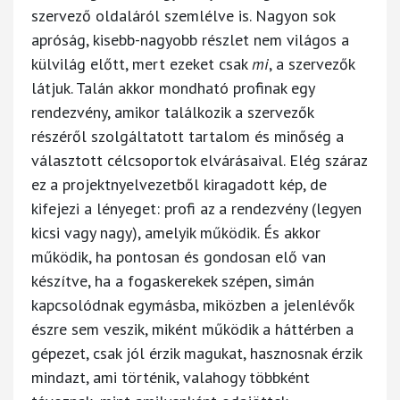
szervező oldaláról szemlélve is. Nagyon sok
apróság, kisebb-nagyobb részlet nem világos a
külvilág előtt, mert ezeket csak
mi
, a szervezők
látjuk. Talán akkor mondható profinak egy
rendezvény, amikor találkozik a szervezők
részéről szolgáltatott tartalom és minőség a
választott célcsoportok elvárásaival. Elég száraz
ez a projektnyelvezetből kiragadott kép, de
kifejezi a lényeget: profi az a rendezvény (legyen
kicsi vagy nagy), amelyik működik. És akkor
működik, ha pontosan és gondosan elő van
készítve, ha a fogaskerekek szépen, simán
kapcsolódnak egymásba, miközben a jelenlévők
észre sem veszik, miként működik a háttérben a
gépezet, csak jól érzik magukat, hasznosnak érzik
mindazt, ami történik, valahogy többként