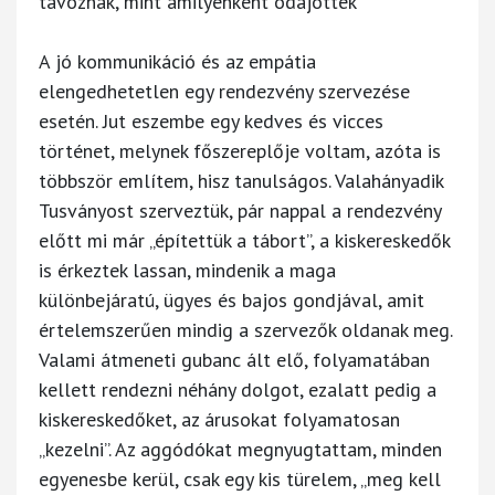
távoznak, mint amilyenként odajöttek
A jó kommunikáció és az empátia
elengedhetetlen egy rendezvény szervezése
esetén. Jut eszembe egy kedves és vicces
történet, melynek főszereplője voltam, azóta is
többször említem, hisz tanulságos. Valahányadik
Tusványost szerveztük, pár nappal a rendezvény
előtt mi már „építettük a tábort”, a kiskereskedők
is érkeztek lassan, mindenik a maga
különbejáratú, ügyes és bajos gondjával, amit
értelemszerűen mindig a szervezők oldanak meg.
Valami átmeneti gubanc ált elő, folyamatában
kellett rendezni néhány dolgot, ezalatt pedig a
kiskereskedőket, az árusokat folyamatosan
„kezelni”. Az aggódókat megnyugtattam, minden
egyenesbe kerül, csak egy kis türelem, „meg kell