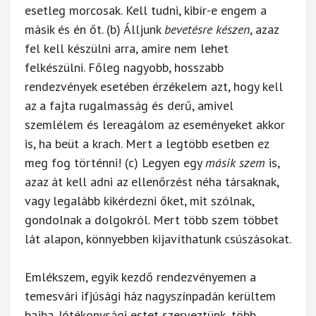
esetleg morcosak. Kell tudni, kibír-e engem a
másik és én őt. (b) Álljunk
bevetésre készen
, azaz
fel kell készülni arra, amire nem lehet
felkészülni. Főleg nagyobb, hosszabb
rendezvények esetében érzékelem azt, hogy kell
az a fajta rugalmasság és derű, amivel
szemlélem és lereagálom az eseményeket akkor
is, ha beüt a krach. Mert a legtöbb esetben ez
meg fog történni! (c) Legyen egy
másik szem
is,
azaz át kell adni az ellenőrzést néha társaknak,
vagy legalább kikérdezni őket, mit szólnak,
gondolnak a dolgokról. Mert több szem többet
lát alapon, könnyebben kijavíthatunk csúszásokat.
Emlékszem, egyik kezdő rendezvényemen a
temesvári ifjúsági ház nagyszínpadán kerültem
bajba. Jótékonysági estet szerveztünk, több