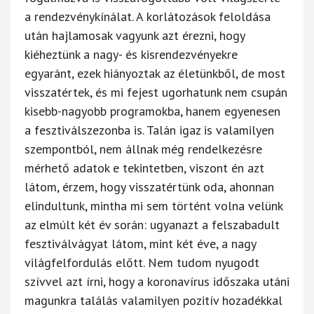
a rendezvénykínálat. A korlátozások feloldása
után hajlamosak vagyunk azt érezni, hogy
kiéheztünk a nagy- és kisrendezvényekre
egyaránt, ezek hiányoztak az életünkből, de most
visszatértek, és mi fejest ugorhatunk nem csupán
kisebb-nagyobb programokba, hanem egyenesen
a fesztiválszezonba is. Talán igaz is valamilyen
szempontból, nem állnak még rendelkezésre
mérhető adatok e tekintetben, viszont én azt
látom, érzem, hogy visszatértünk oda, ahonnan
elindultunk, mintha mi sem történt volna velünk
az elmúlt két év során: ugyanazt a felszabadult
fesztiválvágyat látom, mint két éve, a nagy
világfelfordulás előtt. Nem tudom nyugodt
szívvel azt írni, hogy a koronavírus időszaka utáni
magunkra találás valamilyen pozitív hozadékkal