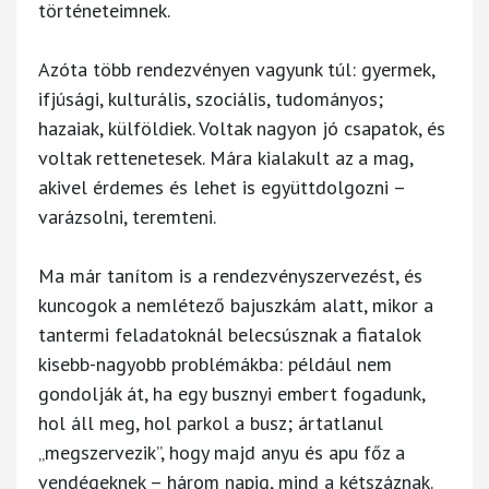
történeteimnek.
Azóta több rendezvényen vagyunk túl: gyermek,
ifjúsági, kulturális, szociális, tudományos;
hazaiak, külföldiek. Voltak nagyon jó csapatok, és
voltak rettenetesek. Mára kialakult az a mag,
akivel érdemes és lehet is együttdolgozni –
varázsolni, teremteni.
Ma már tanítom is a rendezvényszervezést, és
kuncogok a nemlétező bajuszkám alatt, mikor a
tantermi feladatoknál belecsúsznak a fiatalok
kisebb-nagyobb problémákba: például nem
gondolják át, ha egy busznyi embert fogadunk,
hol áll meg, hol parkol a busz; ártatlanul
„megszervezik”, hogy majd anyu és apu főz a
vendégeknek – három napig, mind a kétszáznak.