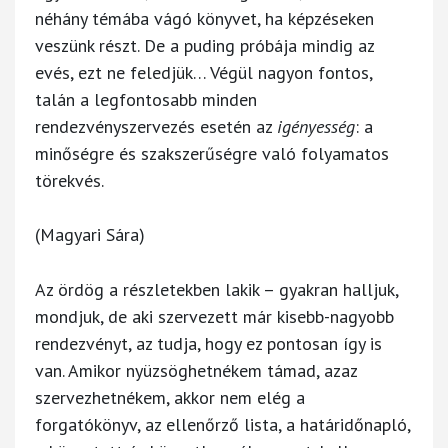
néhány témába vágó könyvet, ha képzéseken
veszünk részt. De a puding próbája mindig az
evés, ezt ne feledjük… Végül nagyon fontos,
talán a legfontosabb minden
rendezvényszervezés esetén az
igényesség
: a
minőségre és szakszerűségre való folyamatos
törekvés.
(Magyari Sára)
Az ördög a részletekben lakik – gyakran halljuk,
mondjuk, de aki szervezett már kisebb-nagyobb
rendezvényt, az tudja, hogy ez pontosan így is
van. Amikor nyüzsöghetnékem támad, azaz
szervezhetnékem, akkor nem elég a
forgatókönyv, az ellenőrző lista, a határidőnapló,