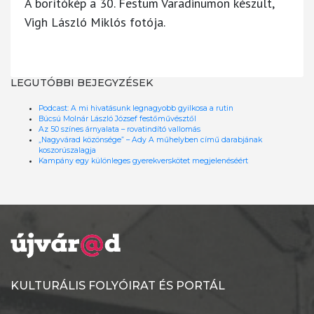
A borítókép a 30. Festum Varadinumon készült,
Vigh László Miklós fotója.
LEGUTÓBBI BEJEGYZÉSEK
Podcast: A mi hivatásunk legnagyobb gyilkosa a rutin
Búcsú Molnár László József festőművésztől
Az 50 színes árnyalata – rovatindító vallomás
„Nagyvárad közönsége” – Ady A műhelyben című darabjának
koszorúszalagja
Kampány egy különleges gyerekverskötet megjelenéséért
KULTURÁLIS FOLYÓIRAT ÉS PORTÁL