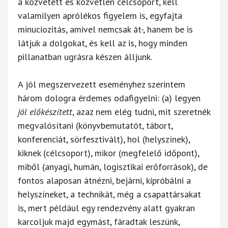
a közvetett és közvetlen célcsoport, kell
valamilyen aprólékos figyelem is, egyfajta
minuciozitás, amivel nemcsak át-, hanem be is
látjuk a dolgokat, és kell az is, hogy minden
pillanatban ugrásra készen álljunk.
A jól megszervezett eseményhez szerintem
három dologra érdemes odafigyelni: (a) legyen
jól előkészített
, azaz nem elég tudni, mit szeretnék
megvalósítani (könyvbemutatót, tábort,
konferenciát, sörfesztivált), hol (helyszínek),
kiknek (célcsoport), mikor (megfelelő időpont),
miből (anyagi, humán, logisztikai erőforrások), de
fontos alaposan átnézni, bejárni, kipróbálni a
helyszíneket, a technikát, még a csapattársakat
is, mert például egy rendezvény alatt gyakran
karcoljuk majd egymást, fáradtak leszünk,