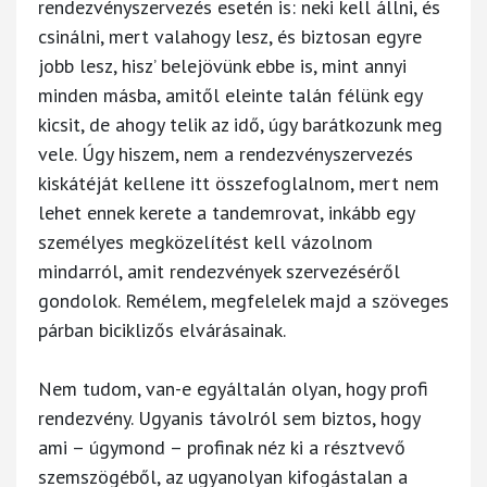
rendezvényszervezés esetén is: neki kell állni, és
csinálni, mert valahogy lesz, és biztosan egyre
jobb lesz, hisz’ belejövünk ebbe is, mint annyi
minden másba, amitől eleinte talán félünk egy
kicsit, de ahogy telik az idő, úgy barátkozunk meg
vele. Úgy hiszem, nem a rendezvényszervezés
kiskátéját kellene itt összefoglalnom, mert nem
lehet ennek kerete a tandemrovat, inkább egy
személyes megközelítést kell vázolnom
mindarról, amit rendezvények szervezéséről
gondolok. Remélem, megfelelek majd a szöveges
párban biciklizős elvárásainak.
Nem tudom, van-e egyáltalán olyan, hogy profi
rendezvény. Ugyanis távolról sem biztos, hogy
ami – úgymond – profinak néz ki a résztvevő
szemszögéből, az ugyanolyan kifogástalan a