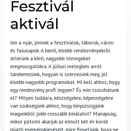
Fesztivál
aktivál
Jön a nyár, jönnek a fesztiválok, táborok, város-
és falunapok. A benti, kisebb rendezvényekről
áttérünk a kinti, nagyobb tömegeket
megmozgatókra. A júliusi melegben arról
tandemezünk, hogyan is szervezünk meg jól
kisebb-nagyobb programokat. Mi kell ahhoz, hogy
egy rendezvény profi legyen? És min csúszhatunk
el? Milyen tudásra, készségekre, képességekre
van szükségünk ahhoz, hogy kinyüzsögjünk
magunkból jobb-rosszabb kínálatot? Manapság,
mikor pótolni akarjuk az elmúlt két év kovid
miatti eseménykieséseit, mire figyeljünk, hogy ne