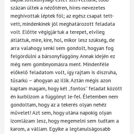
százan ültek a nézőtéren, híres-nevezetes
meghívottak léptek föl; az egész csapat tett-
vett, mindenkinek jól meghatározott feladata
volt. Előtte végigjártuk a terepet, elvileg
átláttuk, mire, kire, hol, mikor lesz szükség, de
arra valahogy senki sem gondolt, hogyan fog
felgördülni a bársonyfüggöny. Annak idején ez
még nem gombnyomásra ment. Mindenféle
előkelő feladatom volt, így rajtam is díszruha,
tűsarkú – ahogyan az illik. Aztán mégis azon
kaptam magam, hogy két „fontos” feladat között
én kurblizom a függönyt le-fel. Életemben nem
gondoltam, hogy az a tekerés olyan nehéz
művelet! Azt sem, hogy utána napokig olyan
izomlázam lesz, hogy megemelni sem tudtam a
karom, a vállam. Egyike a legtanulságosabb