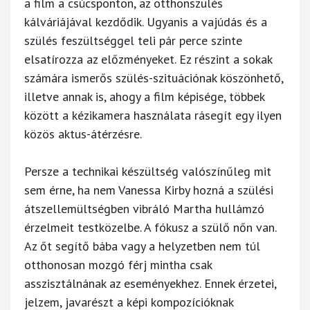
a film a csúcsponton, az otthonszülés
kálváriájával kezdődik. Ugyanis a vajúdás és a
szülés feszültséggel teli pár perce szinte
elsatírozza az előzményeket. Ez részint a sokak
számára ismerős szülés-szituációnak köszönhető,
illetve annak is, ahogy a film képisége, többek
között a kézikamera használata rásegít egy ilyen
közös aktus-átérzésre.
Persze a technikai készültség valószínűleg mit
sem érne, ha nem Vanessa Kirby hozná a szülési
átszellemültségben vibráló Martha hullámzó
érzelmeit testközelbe. A fókusz a szülő nőn van.
Az őt segítő bába vagy a helyzetben nem túl
otthonosan mozgó férj mintha csak
asszisztálnának az eseményekhez. Ennek érzetei,
jelzem, javarészt a képi kompozícióknak