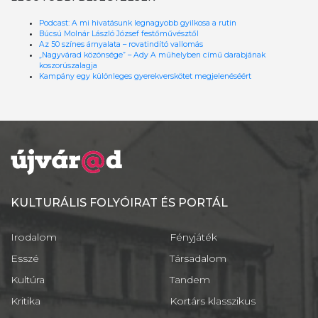
Podcast: A mi hivatásunk legnagyobb gyilkosa a rutin
Búcsú Molnár László József festőművésztől
Az 50 színes árnyalata – rovatindító vallomás
„Nagyvárad közönsége” – Ady A műhelyben című darabjának
koszorúszalagja
Kampány egy különleges gyerekverskötet megjelenéséért
KULTURÁLIS FOLYÓIRAT ÉS PORTÁL
Irodalom
Fényjáték
Esszé
Társadalom
Kultúra
Tandem
Kritika
Kortárs klasszikus