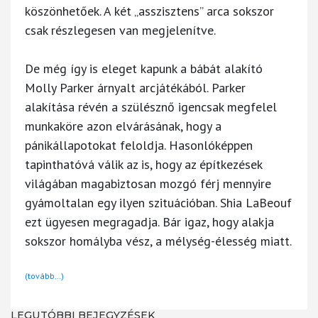
köszönhetőek. A két „asszisztens” arca sokszor
csak részlegesen van megjelenítve.
De még így is eleget kapunk a bábát alakító
Molly Parker árnyalt arcjátékából. Parker
alakítása révén a szülésznő igencsak megfelel
munkaköre azon elvárásának, hogy a
pánikállapotokat feloldja. Hasonlóképpen
tapinthatóvá válik az is, hogy az építkezések
világában magabiztosan mozgó férj mennyire
gyámoltalan egy ilyen szituációban. Shia LaBeouf
ezt ügyesen megragadja. Bár igaz, hogy alakja
sokszor homályba vész, a mélység-élesség miatt.
(tovább…)
LEGUTÓBBI BEJEGYZÉSEK