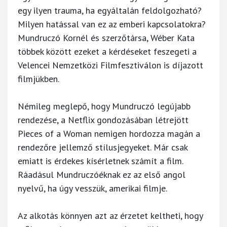
egy ilyen trauma, ha egyáltalán feldolgozható?
Milyen hatással van ez az emberi kapcsolatokra?
Mundruczó Kornél és szerzőtársa, Wéber Kata
többek között ezeket a kérdéseket feszegeti a
Velencei Nemzetközi Filmfesztiválon is díjazott
filmjükben.
Némileg meglepő, hogy Mundruczó legújabb
rendezése, a Netflix gondozásában létrejött
Pieces of a Woman nemigen hordozza magán a
rendezőre jellemző stílusjegyeket. Már csak
emiatt is érdekes kísérletnek számít a film.
Ráadásul Mundru­czóéknak ez az első angol
nyelvű, ha úgy vesszük, amerikai filmje.
Az alkotás könnyen azt az érzetet keltheti, hogy