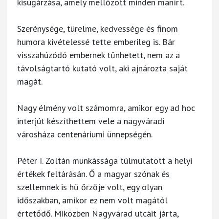
kisugárzása, amely mellőzött minden manírt.
Szerénysége, türelme, kedvessége és finom
humora kivételessé tette emberileg is. Bár
visszahúzódó embernek tűnhetett, nem az a
távolságtartó kutató volt, aki ajnározta saját
magát.
Nagy élmény volt számomra, amikor egy ad hoc
interjút készíthettem vele a nagyváradi
városháza centenáriumi ünnepségén.
Péter I. Zoltán munkássága túlmutatott a helyi
értékek feltárásán. Ő a magyar szónak és
szellemnek is hű őrzője volt, egy olyan
időszakban, amikor ez nem volt magától
értetődő. Miközben Nagyvárad utcáit járta,