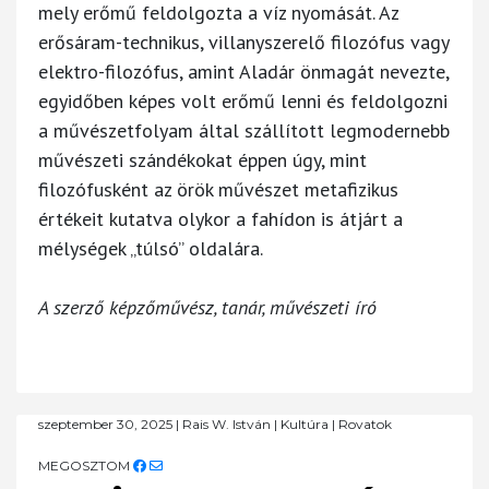
mely erőmű feldolgozta a víz nyomását. Az
erősáram-technikus, villanyszerelő filozófus vagy
elektro-filozófus, amint Aladár önmagát nevezte,
egyidőben képes volt erőmű lenni és feldolgozni
a művészetfolyam által szállított legmodernebb
művészeti szándékokat éppen úgy, mint
filozófusként az örök művészet metafizikus
értékeit kutatva olykor a fahídon is átjárt a
mélységek „túlsó” oldalára.
A szerző képzőművész, tanár, művészeti író
szeptember 30, 2025
|
Rais W. István
|
Kultúra
|
Rovatok
MEGOSZTOM