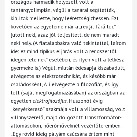
országos harmadik helyezett volt a
tantárgyolimpián, végül a tanárai segítették,
kiálltak mellette, hogy leérettségizhessen. Ezt
követően az egyeteme már a „reușit fără loc”
jutott neki, azaz jól teljesített, de nem maradt
neki hely. (A fiatalabbakra való tekintettel, leírom
ide: ez mind tipikus eljárás volt a rendszertől
idegen „elemek” esetében, és ilyen volt a lelkész
gyermeke is.) Végül, miután édesapja kiszabadult,
elvégezte az elektrotechnikát, és később már
családosként, Ali elvégezte a filozófiát, és így
lett (saját megfogalmazásában) az országban az
egyetlen
elektrofilozófus
. Huszonöt évig
„kenyérkereső” szakmája volt a villamosság, volt
villanyszerelő, majd dolgozott transzformátor-
állomásokon, hőerőműveknél vezérlőteremben.
„Egy rövid ideig pályám csúcsára értem mint