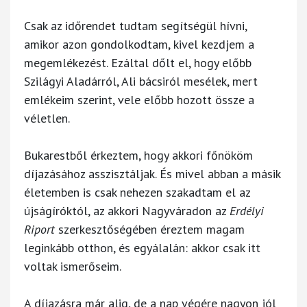
Csak az időrendet tudtam segítségül hívni,
amikor azon gondolkodtam, kivel kezdjem a
megemlékezést. Ezáltal dőlt el, hogy előbb
Szilágyi Aladárról, Ali bácsiról mesélek, mert
emlékeim szerint, vele előbb hozott össze a
véletlen.
Bukarestből érkeztem, hogy akkori főnököm
díjazásához asszisztáljak. És mivel abban a másik
életemben is csak nehezen szakadtam el az
újságíróktól, az akkori Nagyváradon az
Erdélyi
Riport
szerkesztőségében éreztem magam
leginkább otthon, és egyálalán: akkor csak itt
voltak ismerőseim.
A díjazásra már alig, de a nap végére nagyon jól