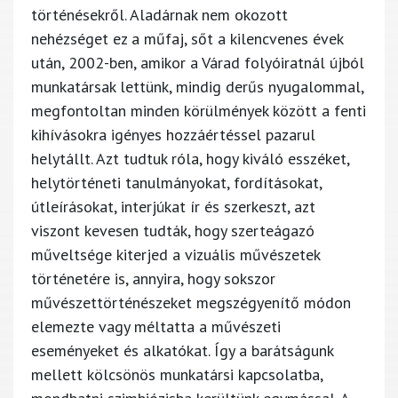
történésekről. Aladárnak nem okozott
nehézséget ez a műfaj, sőt a kilencvenes évek
után, 2002-ben, amikor a Várad folyóiratnál újból
munkatársak lettünk, mindig derűs nyugalommal,
megfontoltan minden körülmények között a fenti
kihívásokra igényes hozzáértéssel pazarul
helytállt. Azt tudtuk róla, hogy kiváló esszéket,
helytörténeti tanulmányokat, fordításokat,
útleírásokat, interjúkat ír és szerkeszt, azt
viszont kevesen tudták, hogy szerteágazó
műveltsége kiterjed a vizuális művészetek
történetére is, annyira, hogy sokszor
művészettörténészeket megszégyenítő módon
elemezte vagy méltatta a művészeti
eseményeket és alkatókat. Így a barátságunk
mellett kölcsönös munkatársi kapcsolatba,