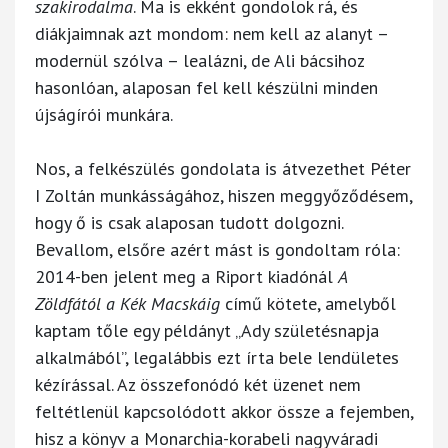
szakirodalma
. Ma is ekként gondolok rá, és
diákjaimnak azt mondom: nem kell az alanyt –
modernül szólva – lealázni, de Ali bácsihoz
hasonlóan, alaposan fel kell készülni minden
újságírói munkára.
Nos, a felkészülés gondolata is átvezethet Péter
I Zoltán munkásságához, hiszen meggyőződésem,
hogy ő is csak alaposan tudott dolgozni.
Bevallom, elsőre azért mást is gondoltam róla:
2014-ben jelent meg a Riport kiadónál
A
Zöldfától a Kék Macskáig
című kötete, amelyből
kaptam tőle egy példányt „Ady születésnapja
alkalmából”, legalábbis ezt írta bele lendületes
kézírással. Az összefonódó két üzenet nem
feltétlenül kapcsolódott akkor össze a fejemben,
hisz a könyv a Monarchia-korabeli nagyváradi