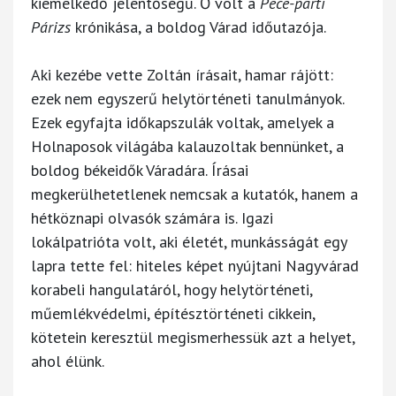
kiemelkedő jelentőségű. Ő volt a
Pece-parti
Párizs
krónikása, a boldog Várad időutazója.
Aki kezébe vette Zoltán írásait, hamar rájött:
ezek nem egyszerű helytörténeti tanulmányok.
Ezek egyfajta időkapszulák voltak, amelyek a
Holnaposok világába kalauzoltak bennünket, a
boldog békeidők Váradára. Írásai
megkerülhetetlenek nemcsak a kutatók, hanem a
hétköznapi olvasók számára is. Igazi
lokálpatrióta volt, aki életét, munkásságát egy
lapra tette fel: hiteles képet nyújtani Nagyvárad
korabeli hangulatáról, hogy helytörténeti,
műemlékvédelmi, építésztörténeti cikkein,
kötetein keresztül megismerhessük azt a helyet,
ahol élünk.