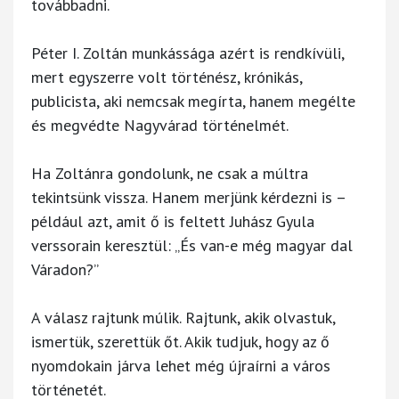
továbbadni.
Péter I. Zoltán munkássága azért is rendkívüli,
mert egyszerre volt történész, krónikás,
publicista, aki nemcsak megírta, hanem megélte
és megvédte Nagyvárad történelmét.
Ha Zoltánra gondolunk, ne csak a múltra
tekintsünk vissza. Hanem merjünk kérdezni is –
például azt, amit ő is feltett Juhász Gyula
verssorain keresztül: „És van-e még magyar dal
Váradon?”
A válasz rajtunk múlik. Rajtunk, akik olvastuk,
ismertük, szerettük őt. Akik tudjuk, hogy az ő
nyomdokain járva lehet még újraírni a város
történetét.