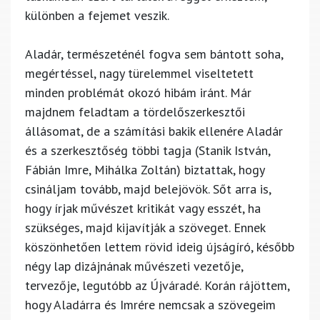
különben a fejemet veszik.
Aladár, természeténél fogva sem bántott soha,
megértéssel, nagy türelemmel viseltetett
minden problémát okozó hibám iránt. Már
majdnem feladtam a tördelőszerkesztői
állásomat, de a számítási bakik ellenére Aladár
és a szerkesztőség többi tagja (Stanik István,
Fábián Imre, Mihálka Zoltán) biztattak, hogy
csináljam tovább, majd belejövök. Sőt arra is,
hogy írjak művészet kritikát vagy esszét, ha
szükséges, majd kijavítják a szöveget. Ennek
köszönhetően lettem rövid ideig újságíró, később
négy lap dizájnának művészeti vezetője,
tervezője, legutóbb az Újváradé. Korán rájöttem,
hogy Aladárra és Imrére nemcsak a szövegeim