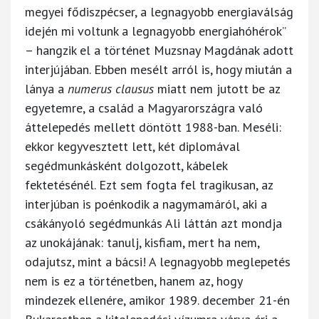
megyei fődiszpécser, a legnagyobb energiaválság
idején mi voltunk a legnagyobb energiahóhérok”
– hangzik el a történet Muzsnay Magdának adott
interjújában. Ebben mesélt arról is, hogy miután a
lánya a
numerus clausus
miatt nem jutott be az
egyetemre, a család a Magyarországra való
áttelepedés mellett döntött 1988-ban. Meséli:
ekkor kegyvesztett lett, két diplomával
segédmunkásként dolgozott, kábelek
fektetésénél. Ezt sem fogta fel tragikusan, az
interjúban is poénkodik a nagymamáról, aki a
csákányoló segédmunkás Ali láttán azt mondja
az unokájának: tanulj, kisfiam, mert ha nem,
odajutsz, mint a bácsi! A legnagyobb meglepetés
nem is ez a történetben, hanem az, hogy
mindezek ellenére, amikor 1989. december 21-én