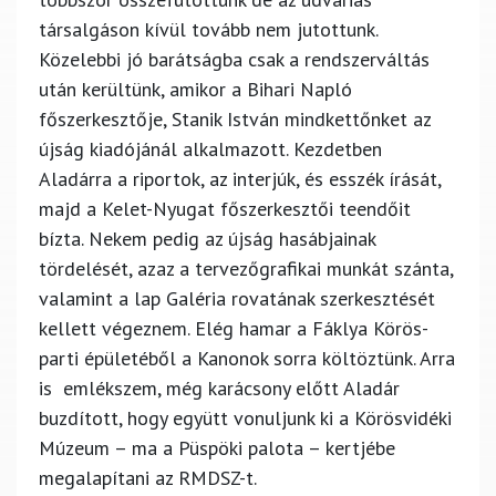
társalgáson kívül tovább nem jutottunk.
Közelebbi jó barátságba csak a rendszerváltás
után kerültünk, amikor a Bihari Napló
főszerkesztője, Stanik István mindkettőnket az
újság kiadójánál alkalmazott. Kezdetben
Aladárra a riportok, az interjúk, és esszék írását,
majd a Kelet-Nyugat főszerkesztői teendőit
bízta. Nekem pedig az újság hasábjainak
tördelését, azaz a tervezőgrafikai munkát szánta,
valamint a lap Galéria rovatának szerkesztését
kellett végeznem. Elég hamar a Fáklya Körös-
parti épületéből a Kanonok sorra költöztünk. Arra
is emlékszem, még karácsony előtt Aladár
buzdított, hogy együtt vonuljunk ki a Körösvidéki
Múzeum – ma a Püspöki palota – kertjébe
megalapítani az RMDSZ-t.