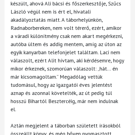
készült, ahová Ali bácsi és főszerkesztője, Szűcs
László végül nem is ért el, hivatali
akadályoztatás miatt. A táborhelyünkön,
Radnaborbereken, nem volt térerő, ezért, amikor
a váradi különítmény csak nem akart megérkezni,
autóba ültem és addig mentem, amíg az úton az
egyik kanyarban telefonjelet találtam. Laci nem
válaszolt, ezért Alit hívtam, aki kérdésemre, hogy
mikor érkeznek, szomorúan válaszolt: „hát… én
már kicsomagoltam.” Megadólag vettük
tudomásul, hogy az igazgatói éves jelentést
aznap és azonnal követelték, az út pedig túl
hosszú Bihartól Besztercéig, már nem indulnak
el.
Aztán megjelent a táborban született írásokból
összeállt könyv, és még bőven nyomasztott