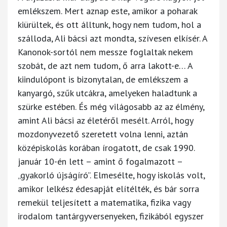
emlékszem. Mert aznap este, amikor a poharak
kiürültek, és ott álltunk, hogy nem tudom, hol a
szálloda, Ali bácsi azt mondta, szívesen elkísér. A
Kanonok-sortól nem messze foglaltak nekem
szobát, de azt nem tudom, ő arra lakott-e… A
kiindulópont is bizonytalan, de emlékszem a
kanyargó, szűk utcákra, amelyeken haladtunk a
szürke estében. És még világosabb az az élmény,
amint Ali bácsi az életéről mesélt. Arról, hogy
mozdonyvezető szeretett volna lenni, aztán
középiskolás korában írogatott, de csak 1990.
január 10-én lett – amint ő fogalmazott –
„gyakorló újságíró”. Elmesélte, hogy iskolás volt,
amikor lelkész édesapját elítélték, és bár sorra
remekül teljesített a matematika, fizika vagy
irodalom tantárgyversenyeken, fizikából egyszer