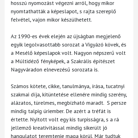
hosszú nyomozást végezni arról, hogy mikor
nyomtathatták a képeslapot, s rajta szereplő
felvétel, vajon mikor készülhetett.
Az 1990-es évek elején az újságban megjelenő
egyik legolvasottabb sorozat a Vigyázó kövek, és
a Mesélő képeslapok volt. Nagyon népszerű volt
a Múltidéző fényképek, a Szakrális építészet
Nagyváradon elnevezésű sorozata is.
Számos kötete, cikke, tanulmánya, írása, tucatnyi
szakmai díja, kitüntetése ellenére mindig szerény,
alázatos, türelmes, megbízható maradt. S persze
mindig talpig úriember. De azért a tréfát is
értette. Nyitott volt egy kis turpisságra, s a rá
jellemző kreativitással mindig sikerült jó
hangulatot teremtenie maga körül. Már tudtuk