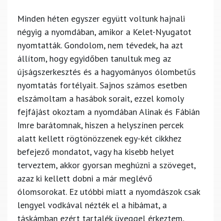
Minden héten egyszer együtt voltunk hajnali
négyig a nyomdában, amikor a Kelet-Nyugatot
nyomtatták. Gondolom, nem tévedek, ha azt
állítom, hogy egyidőben tanultuk meg az
újságszerkesztés és a hagyományos ólombetűs
nyomtatás fortélyait. Sajnos számos esetben
elszámoltam a hasábok sorait, ezzel komoly
fejfájást okoztam a nyomdában Alinak és Fábián
Imre barátomnak, hiszen a helyszínen percek
alatt kellett rögtönözzenek egy-két cikkhez
befejező mondatot, vagy ha kisebb helyet
terveztem, akkor gyorsan meghúzni a szöveget,
azaz ki kellett dobni a már meglévő
ólomsorokat. Ez utóbbi miatt a nyomdászok csak
lengyel vodkával nézték el a hibámat, a
táskámban ezért tartalék üveggel érkeztem,