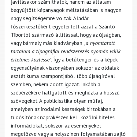
javításakor számíthatok, hanem az általam
begyűjtött képanyagok méltatásában is nagyon
nagy segítségemre voltak. Aladár
főszerkesztőként egyetértett azzal a Szántó
Tibortól származó állítással, hogy az újságban,
vagy bármely más kiadványban
„a nyomtatott
tartalom a tipográfiai rendszerezés nyomán válik
értelmes közléssé”
. Így a betűtenger és a képek
egyensúlyának viszonyában sokszor az oldalak
esztétikuma szempontjából több újságíróval
szemben, nekem adott igazat. Inkább a
szépérzékére hallgatott és meghúzta a hosszú
szövegeket. A publicisztika olyan műfaj,
amelyben az irodalmi készségek birtokában a
tudósítónak naprakészen kell közölni hiteles
információkat, sokszor az eseményeket
megelőzve vagy a helyszínen folyamatában zajló