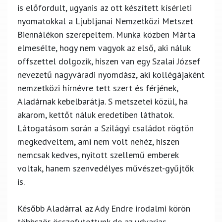
is előfordult, ugyanis az ott készített kísérleti
nyomatokkal a Ljubljanai Nemzetközi Metszet
Biennálékon szerepeltem. Munka közben Márta
elmesélte, hogy nem vagyok az első, aki náluk
offszettel dolgozik, hiszen van egy Szalai József
nevezetű nagyváradi nyomdász, aki kollégájaként
nemzetközi hírnévre tett szert és férjének,
Aladárnak kebelbarátja. S metszetei közül, ha
akarom, kettőt náluk eredetiben láthatok.
Látogatásom során a Szilágyi családot rögtön
megkedveltem, ami nem volt nehéz, hiszen
nemcsak kedves, nyitott szellemű emberek
voltak, hanem szenvedélyes művészet-gyűjtők
is.
Később Aladárral az Ady Endre irodalmi körön
többször összefutottunk de az udvarias