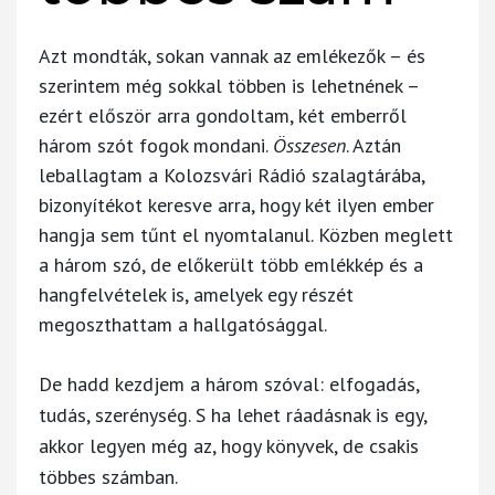
Azt mondták, sokan vannak az emlékezők – és
szerintem még sokkal többen is lehetnének –
ezért először arra gondoltam, két emberről
három szót fogok mondani.
Összesen
. Aztán
leballagtam a Kolozsvári Rádió szalagtárába,
bizonyítékot keresve arra, hogy két ilyen ember
hangja sem tűnt el nyomtalanul. Közben meglett
a három szó, de előkerült több emlékkép és a
hangfelvételek is, amelyek egy részét
megoszthattam a hallgatósággal.
De hadd kezdjem a három szóval:
elfogadás,
tudás, szerénység
. S ha lehet ráadásnak is egy,
akkor legyen még az, hogy
könyvek
, de csakis
többes számban.