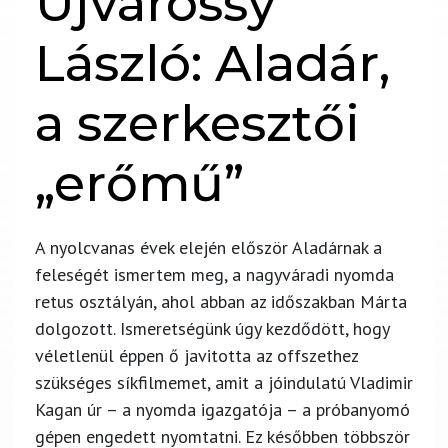
Ujvárossy
László: Aladár,
a szerkesztői
„erőmű”
A nyolcvanas évek elején először Aladárnak a
feleségét ismertem meg, a nagyváradi nyomda
retus osztályán, ahol abban az időszakban Márta
dolgozott. Ismeretségünk úgy kezdődött, hogy
véletlenül éppen ő javitotta az offszethez
szükséges síkfilmemet, amit a jóindulatú Vladimir
Kagan úr – a nyomda igazgatója – a próbanyomó
gépen engedett nyomtatni. Ez későbben többször