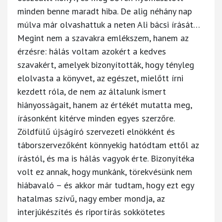
minden benne maradt hiba. De alig néhány nap
múlva már olvashattuk a neten Ali bácsi írását…
Megint nem a szavakra emlékszem, hanem az
érzésre: hálás voltam azokért a kedves
szavakért, amelyek bizonyították, hogy tényleg
elolvasta a könyvet, az egészet, mielőtt írni
kezdett róla, de nem az általunk ismert
hiányosságait, hanem az értékét mutatta meg,
írásonként kitérve minden egyes szerzőre.
Zöldfülű újságíró szervezeti elnökként és
táborszervezőként könnyekig hatódtam ettől az
írástól, és ma is hálás vagyok érte. Bizonyítéka
volt ez annak, hogy munkánk, törekvésünk nem
hiábavaló – és akkor már tudtam, hogy ezt egy
hatalmas szívű, nagy ember mondja, az
interjúkészítés és riportírás sokkötetes