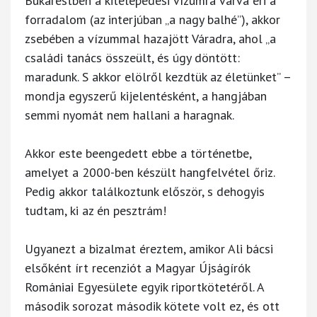
Bukarestben a kitelepedési vízumra várva éri a
forradalom (az interjúban „a nagy balhé”), akkor
zsebében a vízummal hazajött Váradra, ahol „a
családi tanács összeült, és úgy döntött:
maradunk. S akkor elölről kezdtük az életünket” –
mondja egyszerű kijelentésként, a hangjában
semmi nyomát nem hallani a haragnak.
Akkor este beengedett ebbe a történetbe,
amelyet a 2000-ben készült hangfelvétel őriz.
Pedig akkor találkoztunk először, s dehogyis
tudtam, ki az én pesztrám!
Ugyanezt a bizalmat éreztem, amikor Ali bácsi
elsőként írt recenziót a Magyar Újságírók
Romániai Egyesülete egyik riportkötetéről. A
második sorozat második kötete volt ez, és ott