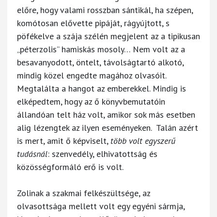
előre, hogy valami rosszban sántikál, ha szépen,
komótosan elővette pipáját, rágyújtott, s
pöfékelve a szája szélén megjelent az a tipikusan
„péterzolis” hamiskás mosoly… Nem volt az a
besavanyodott, öntelt, távolságtartó alkotó,
mindig közel engedte magához olvasóit.
Megtalálta a hangot az emberekkel. Mindig is
elképedtem, hogy az ő könyvbemutatóin
állandóan telt ház volt, amikor sok más esetben
alig lézengtek az ilyen eseményeken. Talán azért
is mert, amit ő képviselt,
több volt egyszerű
tudásnál
: szenvedély, elhivatottság és
közösségformáló erő is volt.
Zolinak a szakmai felkészültsége, az
olvasottsága mellett volt egy egyéni sármja,