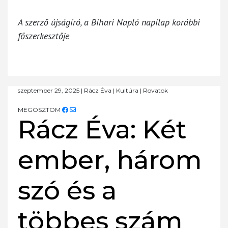
A szerző újságíró, a Bihari Napló napilap korábbi
főszerkesztője
szeptember 29, 2025
|
Rácz Éva
|
Kultúra
|
Rovatok
MEGOSZTOM
Rácz Éva: Két
ember, három
szó és a
többes szám