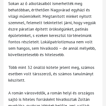
Sokan az ő alkotásaiból ismerhették meg
behatóbban, érthetően Nagyvárad egyházi és
világi műemlékeit. Megtanított minket nyitott
szemmel, felemelt tekintettel járni, hogy vegyük
észre páratlan épített örökségünket, patinás
épületeinket, s ezeken keresztül történelmünk
fontos részleteit. Lokálpatriotizmusa nem volt
sem hangos, sem hivalkodó – de annál mélyebb,
következetesebb és hitelesebb.
Több mint 32 önálló kötete jelent meg, számos
esetben volt társszerző, és számos tanulmányt
készített.
A román városvédők, a román helyi és országos
sajtó is hiteles forrásként hivatkoztak Zoltán
munkáira, gyakran idéztek belőle, ami, valljuk