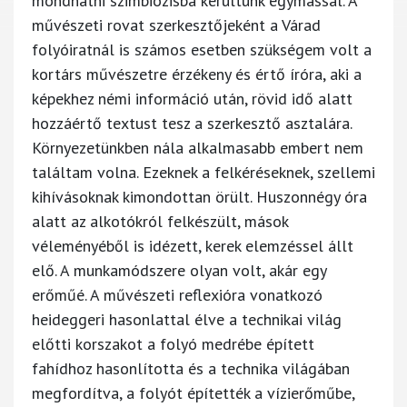
mondhatni szimbiózisba kerültünk egymással. A
művészeti rovat szerkesztőjeként a Várad
folyóiratnál is számos esetben szükségem volt a
kortárs művészetre érzékeny és értő íróra, aki a
képekhez némi információ után, rövid idő alatt
hozzáértő textust tesz a szerkesztő asztalára.
Környezetünkben nála alkalmasabb embert nem
találtam volna. Ezeknek a felkéréseknek, szellemi
kihívásoknak kimondottan örült. Huszonnégy óra
alatt az alkotókról felkészült, mások
véleményéből is idézett, kerek elemzéssel állt
elő. A munkamódszere olyan volt, akár egy
erőműé. A művészeti reflexióra vonatkozó
heideggeri hasonlattal élve a technikai világ
előtti korszakot a folyó medrébe épített
fahídhoz hasonlította és a technika világában
megfordítva, a folyót építették a vízierőműbe,