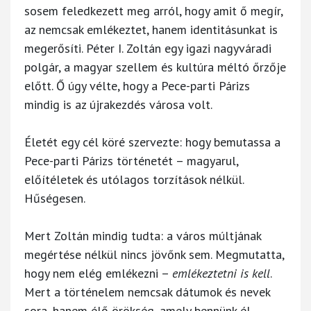
sosem feledkezett meg arról, hogy amit ő megír,
az nemcsak emlékeztet, hanem identitásunkat is
megerősíti. Péter I. Zoltán egy igazi nagyváradi
polgár, a magyar szellem és kultúra méltó őrzője
előtt. Ő úgy vélte, hogy a Pece-parti Párizs
mindig is az újrakezdés városa volt.
Életét egy cél köré szervezte: hogy bemutassa a
Pece-parti Párizs történetét – magyarul,
előítéletek és utólagos torzítások nélkül.
Hűségesen.
Mert Zoltán mindig tudta: a város múltjának
megértése nélkül nincs jövőnk sem. Megmutatta,
hogy nem elég emlékezni –
emlékeztetni is kell
.
Mert a történelem nemcsak dátumok és nevek
sora, hanem élő örökség, amely bennünk él