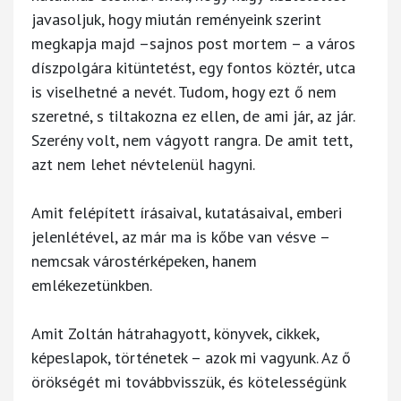
javasoljuk, hogy miután reményeink szerint
megkapja majd –sajnos post mortem – a város
díszpolgára kitüntetést, egy fontos köztér, utca
is viselhetné a nevét. Tudom, hogy ezt ő nem
szeretné, s tiltakozna ez ellen, de ami jár, az jár.
Szerény volt, nem vágyott rangra. De amit tett,
azt nem lehet névtelenül hagyni.
Amit felépített írásaival, kutatásaival, emberi
jelenlétével, az már ma is kőbe van vésve –
nemcsak várostérképeken, hanem
emlékezetünkben.
Amit Zoltán hátrahagyott, könyvek, cikkek,
képeslapok, történetek – azok mi vagyunk. Az ő
örökségét mi továbbvisszük, és kötelességünk