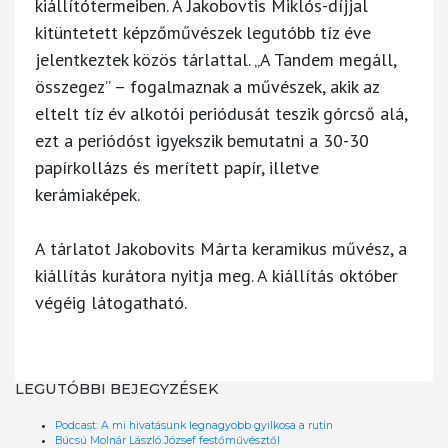
kiállítótermeiben. A Jakobovtis Miklós-díjjal
kitüntetett képzőművészek legutóbb tíz éve
jelentkeztek közös tárlattal. „A Tandem megáll,
összegez” – fogalmaznak a művészek, akik az
eltelt tíz év alkotói periódusát teszik górcső alá,
ezt a periódóst igyekszik bemutatni a 30-30
papírkollázs és merített papír, illetve
kerámiaképek.
A tárlatot Jakobovits Márta keramikus művész, a
kiállítás kurátora nyitja meg. A kiállítás október
végéig látogatható.
LEGUTÓBBI BEJEGYZÉSEK
Podcast: A mi hivatásunk legnagyobb gyilkosa a rutin
Búcsú Molnár László József festőművésztől