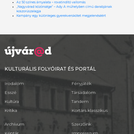
Az 50 színes árnyalata – rovatindító vallomás
„Nagyvárad közönsége” – Ady A műhelyben című darabjának
koszorúszalagja
Kampány egy különleges gyerekverskötet megjelenéséért
KULTURÁLIS FOLYÓIRAT ÉS PORTÁL
Irodalom
Fényjáték
Esszé
Társadalom
Kultúra
Tandem
Kritika
Kortárs klasszikus
Archívum
Szerzőink
Képtár
Impresszum