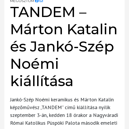
MEGOSZTOM
TANDEM –
Márton Katalin
és Jankó-Szép
Noémi
kiállítása
Jankó-Szép Noémi keramikus és Márton Katalin
képzőművész „TANDEM” című kiállítása nyílik
szeptember 3-án, kedden 18 órakor a Nagyváradi
Római Katolikus Püspöki Palota második emeleti