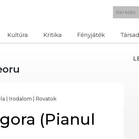
Kultúra
Kritika
Fényjáték
Társa
L
eoru
la
|
Irodalom
|
Rovatok
gora (Pianul