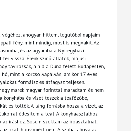
éhez, ahogyan hittem, legutóbbi napjaim
ppali fény, mint mindig, most is megvakít. Az
asomba, és az agyamba a Nyíregyházi
 tér vissza. Élénk színű állatok, májusi
nagy tavirózsák, a híd a Duna felett Budapesten,
 hó, mint a korcsolyapályán, amikor 17 éves
alokat formálsz és átfagysz teljesen.
gy marék magyar forinttal maradtam és nem
a konyhába és vizet teszek a teafőzőbe,
t és töltök. A láng forrásba hozza a vizet, az
 Cukorral édesítem a teát. A konyhaasztalhoz
á az íráshoz. Sosem szoktam az íróasztalnál,
s az okát, hogy miért nem. A szoba, ahová az