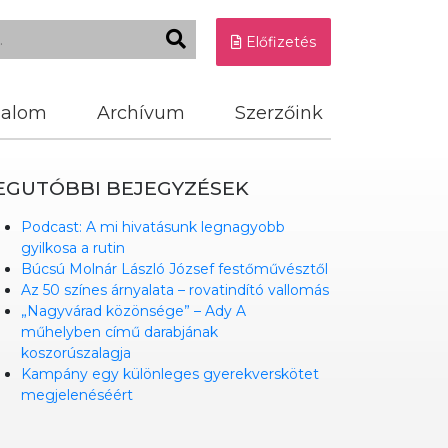
Előfizetés
dalom
Archívum
Szerzőink
EGUTÓBBI BEJEGYZÉSEK
Podcast: A mi hivatásunk legnagyobb
gyilkosa a rutin
Búcsú Molnár László József festőművésztől
Az 50 színes árnyalata – rovatindító vallomás
„Nagyvárad közönsége” – Ady A
műhelyben című darabjának
koszorúszalagja
Kampány egy különleges gyerekverskötet
megjelenéséért