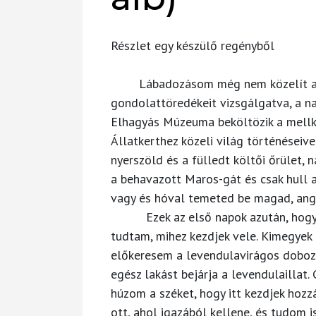
Részlet egy készülő regényből
Lábadozásom még nem közelít a vég
gondolattöredékeit vizsgálgatva, a na
Elhagyás Múzeuma beköltözik a mellk
Állatkerthez közeli világ történéseivel
nyerszöld és a fülledt költői őrület, 
a behavazott Maros-gát és csak hull a
vagy és hóval temeted be magad, angy
Ezek az első napok azután, hogy e
tudtam, mihez kezdjek vele. Kimegyek 
előkeresem a levendulavirágos dobozká
egész lakást bejárja a levendulaillat.
húzom a széket, hogy itt kezdjek hozz
ott, ahol igazából kellene, és tudom i