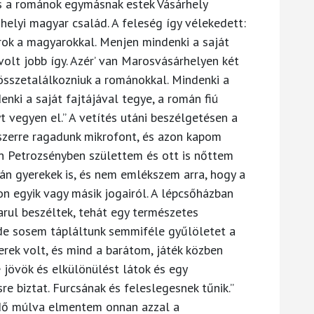
és a románok egymásnak estek Vásárhely
helyi magyar család. A feleség így vélekedett:
ok a magyarokkal. Menjen mindenki a saját
volt jobb így. Azér’ van Marosvásárhelyen két
összetalálkozniuk a románokkal. Mindenki a
nki a saját fajtájával tegye, a román fiú
t vegyen el.” A vetítés utáni beszélgetésen a
yszerre ragadunk mikrofont, és azon kapom
Én Petrozsényben születtem és ott is nőttem
mán gyerekek is, és nem emlékszem arra, hogy a
n egyik vagy másik jogairól. A lépcsőházban
rul beszéltek, tehát egy természetes
 de sosem tápláltunk semmiféle gyűlöletet a
rek volt, és mind a barátom, játék közben
e jövök és elkülönülést látok és egy
e biztat. Furcsának és feleslegesnek tűnik.”
idő múlva elmentem onnan azzal a