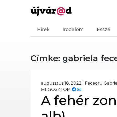
Hírek
Irodalom
Esszé
Címke:
gabriela fec
augusztus 18, 2022
|
Feceoru Gabrie
MEGOSZTOM
A fehér zon
alb)