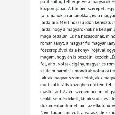
politikailag felhergelve a magyarok 
központjában. A filmben szerepelt egy 
„a románok a románokkal, és a magyar
járdájára. Mert hosszú időn keresztül 
járda, hogy a magyaroknak ne kelljen 
maga oldalán. És ha házasodnak, minde
román lányt, a magyar fiú magyar lány
főszereplővel és a könyv írójával eg
magam, hogy én is beszélni kezdek: „
fel, ahol voltak cigány, magyar és ro
szüleim bármit is mondtak volna ottho
laktak magyar szomszédok, akik magya
multikulturális közegben nőttem fel,
másik iránt. Az én szememben mind gye
senkit sem érdekelt, ki-micsoda, és id
dokumentumfilmet, ami az elkülönülésr
Nem tudom, mi volt a válasz, de kis 