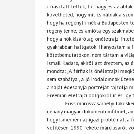
íróasztalt tettük, túl nagy és az abla
követheted, hogy mit csinálnak a szo
hogy ha regényt írnék a Budapesten tö
regény lenne, és amióta egy szakmabel
hogy a nők kizárólag önéletrajzi ihlet
gyakrabban hallgatok. Hiányoztam a f
kötetbemutatókon, nem tártam a világ 
Ismail Kadare, akiről azt éreztem, az 
mondta: „A férfiak is önéletrajzi megk
sem szabályai, a jó irodalomnak üzene
a saját édesanyja portréját rajzolja m
Freeman életrajzi dolgokról ír és így 
Friss marosvásárhelyi lakosként e
néhány magyar dokumentumfilmet, amik
hogy ismerném az igazi problémát, a fi
vetítésen. 1990 fekete márciusáról vo