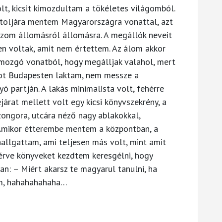
lt, kicsit kimozdultam a tökéletes világomból.
ljára mentem Magyarországra vonattal, azt
azom állomásról állomásra. A megállók neveit
ven voltak, amit nem értettem. Az álom akkor
a mozgó vonatból, hogy megálljak valahol, mert
pot Budapesten laktam, nem messze a
yó partján. A lakás minimalista volt, fehérre
járat mellett volt egy kicsi könyvszekrény, a
ongora, utcára néző nagy ablakokkal,
 Amikor étterembe mentem a központban, a
hallgattam, ami teljesen más volt, mint amit
rve könyveket kezdtem keresgélni, hogy
n: – Miért akarsz te magyarul tanulni, ha
am, hahahahahaha…