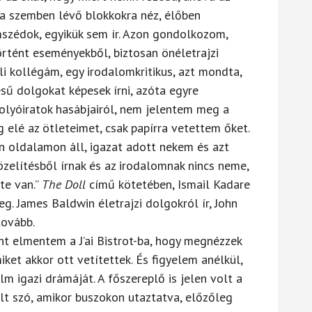
k a szemben lévő blokkokra néz, élőben
mszédok, egyikük sem ír. Azon gondolkozom,
rtént eseményekből, biztosan önéletrajzi
i kollégám, egy irodalomkritikus, azt mondta,
ésű dolgokat képesek írni, azóta egyre
olyóiratok hasábjairól, nem jelentem meg a
elé az ötleteimet, csak papírra vetettem őket.
én oldalamon áll, igazat adott nekem és azt
özelítésből írnak és az irodalomnak nincs neme,
te van.”
The Doll
című kötetében, Ismail Kadare
eg. James Baldwin életrajzi dolgokról ír, John
tovább.
lmentem a J’ai Bistrot-ba, hogy megnézzek
et akkor ott vetítettek. És figyelem anélkül,
lm igazi drámáját. A főszereplő is jelen volt a
lt szó, amikor buszokon utaztatva, előzőleg