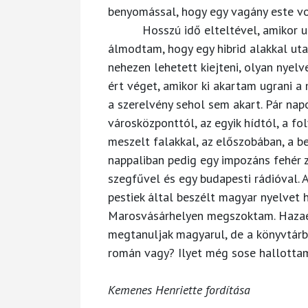
benyomással, hogy egy vagány este vo
Hosszú idő elteltével, amikor uto
álmodtam, hogy egy hibrid alakkal ut
nehezen lehetett kiejteni, olyan nyel
ért véget, amikor ki akartam ugrani 
a szerelvény sehol sem akart. Pár na
városközponttól, az egyik hídtól, a fol
meszelt falakkal, az előszobában, a be
nappaliban pedig egy impozáns fehér z
szegfűvel és egy budapesti rádióval.
pestiek által beszélt magyar nyelvet 
Marosvásárhelyen megszoktam. Hazaé
megtanuljak magyarul, de a könyvtárba
román vagy? Ilyet még sose hallott
Kemenes Henriette fordítása