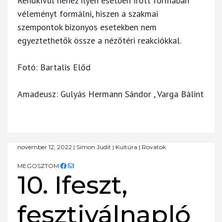
Rendkívül nehéz ilyen esetben írott formában
véleményt formálni, hiszen a szakmai
szempontok bizonyos esetekben nem
egyeztethetők össze a nézőtéri reakciókkal.
Fotó: Bartalis Előd
Amadeusz: Gulyás Hermann Sándor , Varga Bálint
november 12, 2022
|
Simon Judit
|
Kultúra
|
Rovatok
MEGOSZTOM
10. Ifeszt,
fesztiválnapló