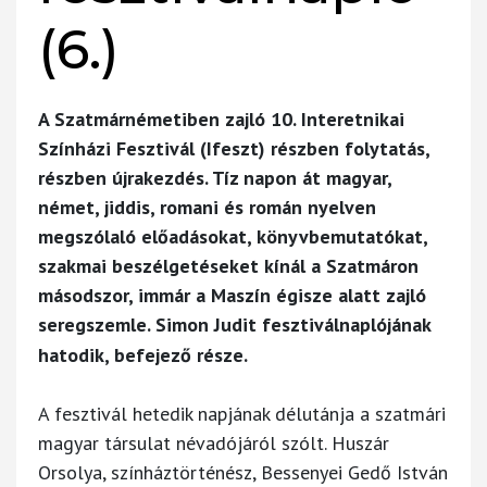
(6.)
A Szatmárnémetiben zajló 10. Interetnikai
Színházi Fesztivál (Ifeszt) részben folytatás,
részben újrakezdés. Tíz napon át magyar,
német, jiddis, romani és román nyelven
megszólaló előadásokat, könyvbemutatókat,
szakmai beszélgetéseket kínál a Szatmáron
másodszor, immár a Maszín égisze alatt zajló
seregszemle.
Simon Judit
fesztiválnaplójának
hatodik, befejező része.
A fesztivál hetedik napjának délutánja a szatmári
magyar társulat névadójáról szólt. Huszár
Orsolya, színháztörténész, Bessenyei Gedő István