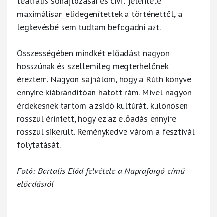
teátrális sóhajtozásai és civil jelenléte
maximálisan elidegenítettek a történettől, a
legkevésbé sem tudtam befogadni azt.
Összességében mindkét előadást nagyon
hosszúnak és szellemileg megterhelőnek
éreztem. Nagyon sajnálom, hogy a Rúth könyve
ennyire kiábrándítóan hatott rám. Mivel nagyon
érdekesnek tartom a zsidó kultúrát, különösen
rosszul érintett, hogy ez az előadás ennyire
rosszul sikerült. Reménykedve várom a fesztivál
folytatását.
Fotó: Bartalis Előd felvétele a Napraforgó című
előadásról