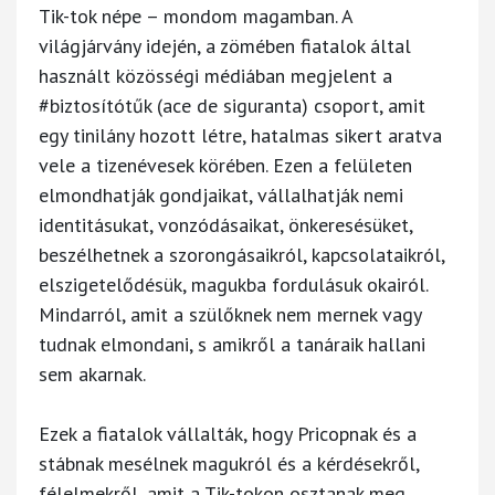
Tik-tok népe – mondom magamban. A
világjárvány idején, a zömében fiatalok által
használt közösségi médiában megjelent a
#biztosítótűk (ace de siguranta) csoport, amit
egy tinilány hozott létre, hatalmas sikert aratva
vele a tizenévesek körében. Ezen a felületen
elmondhatják gondjaikat, vállalhatják nemi
identitásukat, vonzódásaikat, önkeresésüket,
beszélhetnek a szorongásaikról, kapcsolataikról,
elszigetelődésük, magukba fordulásuk okairól.
Mindarról, amit a szülőknek nem mernek vagy
tudnak elmondani, s amikről a tanáraik hallani
sem akarnak.
Ezek a fiatalok vállalták, hogy Pricopnak és a
stábnak mesélnek magukról és a kérdésekről,
félelmekről, amit a Tik-tokon osztanak meg