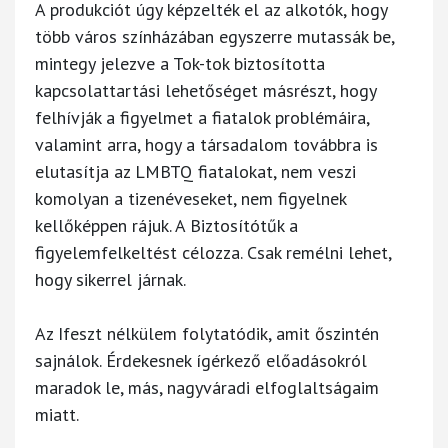
A produkciót úgy képzelték el az alkotók, hogy
több város színházában egyszerre mutassák be,
mintegy jelezve a Tok-tok biztosította
kapcsolattartási lehetőséget másrészt, hogy
felhívják a figyelmet a fiatalok problémáira,
valamint arra, hogy a társadalom továbbra is
elutasítja az LMBTQ fiatalokat, nem veszi
komolyan a tizenéveseket, nem figyelnek
kellőképpen rájuk. A Biztosítótűk a
figyelemfelkeltést célozza. Csak remélni lehet,
hogy sikerrel járnak.
Az Ifeszt nélkülem folytatódik, amit őszintén
sajnálok. Érdekesnek ígérkező előadásokról
maradok le, más, nagyváradi elfoglaltságaim
miatt.