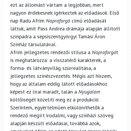
ezt az állomást vártam a legjobban, mert
nagyon érdekesnek ígérkeztek az előadások. Első
nap Radu Afrim
Napraforgó
című előadását
láttuk, amit Pass Andrea drámája alapján állított
színpadra a sepsiszentgyörgyi Tamási Áron
Színház társulatával.
Afrim jellegzetes rendezői stílusa a
Napraforgó
t
is meghatározza: a visszatérő karakterek, a
forma- és látványvilág szürrealitása, a
jellegzetes színészvezetés. Mégis azt hiszem,
hogy az általam eddig látott előadásokhoz
képest ez lírai maradt, talán a
Nyugalom
költőiségét közelíti meg ez a produkció.
Szerintem, egyértelműen elkülöníthetők a
rendező megírt irodalmi, vagy színházi szöveg
alapján készült előadásai, továbbá azok,