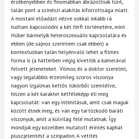
érzékenyebben és finomabban ábrázoltnak tűnt,
talán pont a színészi alakítás kiforrottsága miatt.
A mostani előadást nézve sokkal inkább rá
tudtam kapcsolódni a két férfi történetére, mint
Húber bármelyik heteroszexuális kapcsolatára és
ebben (de sajnos szerintem csak ebben) a
kontextusban talán helyénvaló lehet a filmes
forma is (a háttérben végig kivetítik a kamerával
felvett jeleneteket. Vilmos és a doktor szerelmi,
vagy legalábbis érzelmileg szoros viszonya
nagyon izgalmas kettős tükörből szemlélve,
hiszen a két karakter kétféleképp éli meg
kapcsolatát: van egy intimitásuk, amit csak maguk
között élnek meg, és van egy tartózkodó baráti
viszonyuk, amit a külvilág felé mutatnak. Így
mondjuk egy közeliben mutatott érintés kaphat
pluszjelentést a színpadon. A vetítés