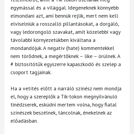
egymással és a világgal. Idegeneknek könnyebb
elmondani azt, ami bennük rejlik, mert nem kell
elviselniük a rosszalló pillantásokat, a dorgáló,
vagy ledorongoló szavakat, amit közelebbi vagy
távolabbi környezetükben kiváltana a
mondandójuk. A negatív (hate) kommentekkel
nem törődnek, a megértőknek – like – örülnek. A
# biztosítótűk egyszerre kapaszkodó és szelep a
csoport tagjainak.
Ha a vetítés előtt a narráló színész nem mondja
el, hogy a szereplők a Tik-tokon megnyilvánuló
tinédzserek, esküdni mertem volna, hogy fiatal
színészek beszélnek, táncolnak, énekelnek az
előadásban.