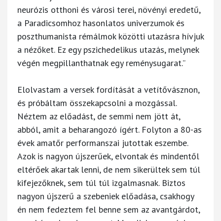
neurózis otthoni és városi terei, növényi eredetű,
a Paradicsomhoz hasonlatos univerzumok és
poszthumanista rémálmok közötti utazásra hívjuk
a nézőket. Ez egy pszichedelikus utazás, melynek
végén megpillanthatnak egy reménysugarat.”
Elolvastam a versek fordítását a vetítővásznon,
és próbáltam összekapcsolni a mozgással.
Néztem az előadást, de semmi nem jött át,
abból, amit a beharangozó ígért. Folyton a 80-as
évek amatőr performanszai jutottak eszembe.
Azok is nagyon újszerűek, elvontak és mindentől
eltérőek akartak lenni, de nem sikerültek sem túl
kifejezőknek, sem túl túl izgalmasnak. Biztos
nagyon újszerű a szebeniek előadása, csakhogy
én nem fedeztem fel benne sem az avantgárdot,