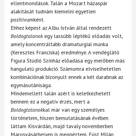
ellentmondások. Talán a Mozart házaspár
alakítását tudnám kiemelni egyetlen
pozitívumként.
Ehhez képest az Albu István által rendezett
Boldogtalanok
egy lassúbb léptékű előadás volt,
amely koncentráltabb dramaturgiai munka
(Keresztes Franciska) eredménye. A vendéglátó
Figura Stúdió Színház előadása egy merőben más
hangulatú produkció. Számomra elviselhetetlen
kombinációnak bizonyult ennek a két darabnak az
egymásutánisága.
Mindemellett talán azért is keletkezhetett
bennem ez a negatív érzés, mert a
Boldogtalanok
kal már van egy személyes
történetem, hiszen bemutatásának évében
láttam Kisvárdán, majd tavaly novemberben
Marosvásárhelyen is megnéztem. Füst Milán