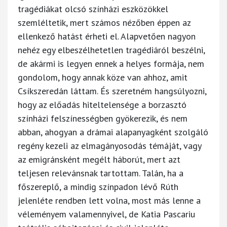
tragédiákat olcsó színházi eszközökkel
szemléltetik, mert számos nézőben éppen az
ellenkező hatást érheti el. Alapvetően nagyon
nehéz egy elbeszélhetetlen tragédiáról beszélni,
de akármi is legyen ennek a helyes formája, nem
gondolom, hogy annak köze van ahhoz, amit
Csíkszeredán láttam. És szeretném hangsúlyozni,
hogy az előadás hiteltelensége a borzasztó
színházi felszínességben gyökerezik, és nem
abban, ahogyan a drámai alapanyagként szolgáló
regény kezeli az elmagányosodás témáját, vagy
az emigránsként megélt háborút, mert azt
teljesen relevánsnak tartottam. Talán, ha a
főszereplő, a mindig színpadon lévő Rúth
jelenléte rendben lett volna, most más lenne a
véleményem valamennyivel, de Katia Pascariu