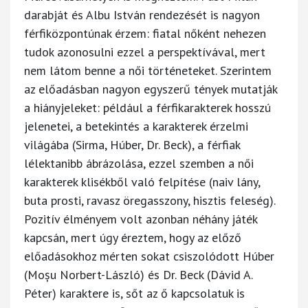
darabját és Albu István rendezését is nagyon
férfiközpontúnak érzem: fiatal nőként nehezen
tudok azonosulni ezzel a perspektívával, mert
nem látom benne a női történeteket. Szerintem
az előadásban nagyon egyszerű tények mutatják
a hiányjeleket: például a férfikarakterek hosszú
jelenetei, a betekintés a karakterek érzelmi
világába (Sirma, Húber, Dr. Beck), a férfiak
lélektanibb ábrázolása, ezzel szemben a női
karakterek klisékből való felpítése (naiv lány,
buta prosti, ravasz öregasszony, hisztis feleség).
Pozitív élményem volt azonban néhány játék
kapcsán, mert úgy éreztem, hogy az előző
előadásokhoz mérten sokat csiszolódott Húber
(Moșu Norbert-László) és Dr. Beck (Dávid A.
Péter) karaktere is, sőt az ő kapcsolatuk is