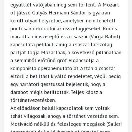
együttlét valójában meg sem történt. A Mozart-
ot játszó Gulyás Hermann Sándor is gyakran
került olyan helyzetbe, amelyben nem lehetett
pontosan dekódolni az összefüggéseket. Ködös
maradt a címszereplő és a császár (Varga Bálint)
kapcsolata például: amíg a császár látszólag
pártját fogja Mozartnak, a következő pillanatban
a semmiből előtűnő gróf elgáncsolja a
komponista operabemutatóját. Aztán a császár
eltörli a betiltást kiváltó rendeletet, végül pedig
egy narrátori gesztussal bejelentik, hogy a
darabot mégis betiltották. Teljes káosz a
történetvezetésben.
Az előadáson belüli kapcsolatok sem voltak
tehát világosak, ahogy a történet vezetése sem.
Motiváció nélküli és felesleges mozgások (Salieri
toporgásai) és kellékhasználat (egy teljesen