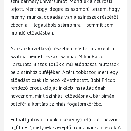
sem bármely univerzumot. Mondjuk a neurózis
lejött. Merthogy ideges és szomorú lettem, hogy
mennyi munka, odaadás van a színészek részéről
ebben a – legalábbis számomra – semmit sem
mondó előadásban.
Az este következő részében másfél óránként a
Szatmárnémeti Északi Színház Mihai Raicu
Társulata Biztosítótűk című előadását mutatták
be a színház büféjében. Azért többször, mert egy
előadást csak tíz néző követhetett. Bobi Pricop
rendező produkcióját inkább installációnak
nevezném, mint színházi előadásnak, bár simán
belefér a kortárs színház fogalomkörébe.
Fülhallgatóval ülünk a képernyő előtt és nézzünk
a „filmet”, melynek szereplői romániai kamaszok. A