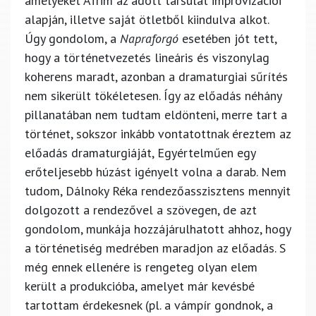
amelyeket Afrim az adott társulat improvizációi
alapján, illetve saját ötletből kiindulva alkot.
Úgy gondolom, a
Napraforgó
esetében jót tett,
hogy a történetvezetés lineáris és viszonylag
koherens maradt, azonban a dramaturgiai sűrítés
nem sikerült tökéletesen. Így az előadás néhány
pillanatában nem tudtam eldönteni, merre tart a
történet, sokszor inkább vontatottnak éreztem az
előadás dramaturgiáját, Egyértelműen egy
erőteljesebb húzást igényelt volna a darab. Nem
tudom, Dálnoky Réka rendezőasszisztens mennyit
dolgozott a rendezővel a szövegen, de azt
gondolom, munkája hozzájárulhatott ahhoz, hogy
a történetiség medrében maradjon az előadás. S
még ennek ellenére is rengeteg olyan elem
került a produkcióba, amelyet már kevésbé
tartottam érdekesnek (pl. a vámpír gondnok, a