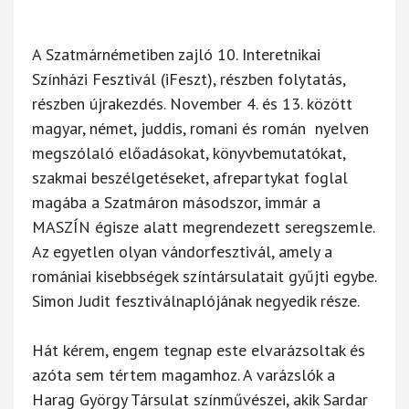
A Szatmárnémetiben zajló 10. Interetnikai
Színházi Fesztivál (iFeszt), részben folytatás,
részben újrakezdés. November 4. és 13. között
magyar, német, juddis, romani és román nyelven
megszólaló előadásokat, könyvbemutatókat,
szakmai beszélgetéseket, afrepartykat foglal
magába a Szatmáron másodszor, immár a
MASZÍN égisze alatt megrendezett seregszemle.
Az egyetlen olyan vándorfesztivál, amely a
romániai kisebbségek színtársulatait gyűjti egybe.
Simon Judit fesztiválnaplójának negyedik része.
Hát kérem, engem tegnap este elvarázsoltak és
azóta sem tértem magamhoz. A varázslók a
Harag György Társulat színművészei, akik Sardar