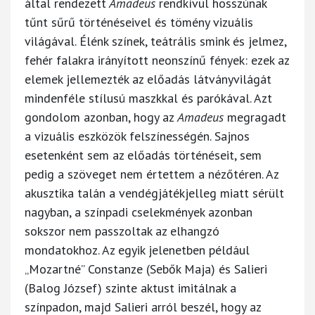
által rendezett
Amadeus
rendkívül hosszúnak
tűnt sűrű történéseivel és tömény vizuális
világával. Élénk színek, teátrális smink és jelmez,
fehér falakra irányított neonszínű fények: ezek az
elemek jellemezték az előadás látványvilágát
mindenféle stílusú maszkkal és parókával. Azt
gondolom azonban, hogy az
Amadeus
megragadt
a vizuális eszközök felszínességén. Sajnos
esetenként sem az előadás történéseit, sem
pedig a szöveget nem értettem a nézőtéren. Az
akusztika talán a vendégjátékjelleg miatt sérült
nagyban, a színpadi cselekmények azonban
sokszor nem passzoltak az elhangzó
mondatokhoz. Az egyik jelenetben például
„Mozartné” Constanze (Sebők Maja) és Salieri
(Balog József) szinte aktust imitálnak a
színpadon, majd Salieri arról beszél, hogy az