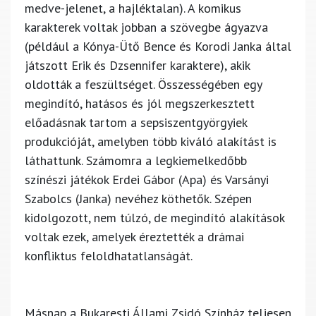
medve-jelenet, a hajléktalan). A komikus
karakterek voltak jobban a szövegbe ágyazva
(például a Kónya-Ütő Bence és Korodi Janka által
játszott Erik és Dzsennifer karaktere), akik
oldották a feszültséget. Összességében egy
megindító, hatásos és jól megszerkesztett
előadásnak tartom a sepsiszentgyörgyiek
produkcióját, amelyben több kiváló alakítást is
láthattunk. Számomra a legkiemelkedőbb
színészi játékok Erdei Gábor (Apa) és Varsányi
Szabolcs (Janka) nevéhez köthetők. Szépen
kidolgozott, nem túlzó, de megindító alakítások
voltak ezek, amelyek éreztették a drámai
konfliktus feloldhatatlanságát.
Másnap a Bukaresti Állami Zsidó Színház teljesen