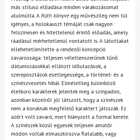
más stílusú előadása minden várakozásomat
alulmúlta. A
Rúth könyve
egy művészileg nem túl
igényes, a holokauszt témáját csak nagyon
felszínesen és hiteltelenül érintő előadás, amely
ráadásul mérhetetlenül vontatott is. A látottakat
ellehetetlenítette a rendezői koncepció
zavarossága: teljesen véletlenszerűnek tűnő
dátumozásokkal ellátott időutazások, a
szereposztások esetlegessége, a történet- és a
színészvezetés hibái. Elméletileg különböző
életkorú karakterek jelentek meg a színpadon,
azonban közelről jól látszott, hogy a színészek
nem a koruknak megfelelő karaktert játsszák. Ez
azért volt zavaró, mert hiányzott a formai kerete.
A színészek közül egyesek teljesen amatőr
módon voltak elmaszkírozva fiatalabb, vagy