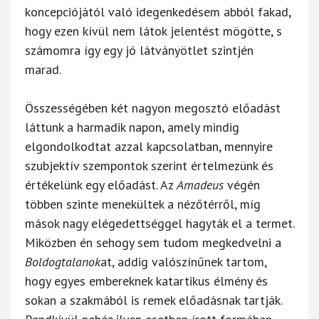
koncepciójától való idegenkedésem abból fakad,
hogy ezen kívül nem látok jelentést mögötte, s
számomra így egy jó látványötlet szintjén
marad.
Összességében két nagyon megosztó előadást
láttunk a harmadik napon, amely mindig
elgondolkodtat azzal kapcsolatban, mennyire
szubjektív szempontok szerint értelmezünk és
értékelünk egy előadást. Az
Amadeus
végén
többen szinte menekültek a nézőtérről, míg
mások nagy elégedettséggel hagyták el a termet.
Miközben én sehogy sem tudom megkedvelni a
Boldogtalanok
at, addig valószínűnek tartom,
hogy egyes embereknek katartikus élmény és
sokan a szakmából is remek előadásnak tartják.