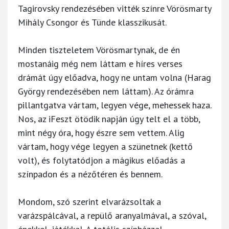
Tagirovsky rendezésében vitték színre Vörösmarty
Mihály Csongor és Tünde klasszikusát.
Minden tiszteletem Vörösmartynak, de én
mostanáig még nem láttam e híres verses
drámát úgy előadva, hogy ne untam volna (Harag
György rendezésében nem láttam). Az órámra
pillantgatva vártam, legyen vége, mehessek haza.
Nos, az iFeszt ötödik napján úgy telt el a több,
mint négy óra, hogy észre sem vettem. Alig
vártam, hogy vége legyen a szünetnek (kettő
volt), és folytatódjon a mágikus előadás a
színpadon és a nézőtéren és bennem.
Mondom, szó szerint elvarázsoltak a
varázspálcával, a repülő aranyalmával, a szóval,