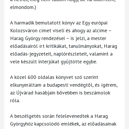
elmondom.)
A harmadik bemutatott könyv az Egy európai
Kolozsváron címet viseli és ahogy az alcíme –
Harag György rendezései – is jelzi, a mester
előadásairól írt kritikákat, tanulmányokat, Harag
előadás-jegyzeteit, naplórészleteit, valamint a
vele készült interjúkat gyűjtötte egybe.
A közel 600 oldalas könyvet szó szerint
elkunyeráltam a budapesti vendégtől, és ígérem,
az Újvárad hasábjain bővebben is beszámolok
róla.
A beszélgetés során felelevenedtek a Harag
Györgyhöz kapcsolódó emlékek, az előadásainak