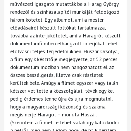
művészeti igazgató mutatták be a Harag György
rendezői és színházalapítói munkáját feldolgozó
három kötetet. Egy albumot, ami a mester
előadásairól készült foltókat tartalmazza,
továbbá az interjúkötetet, ami a Haragról készült
dokumentumfilmben elhangzott interjúkat lehet
elolvasni teljes terjedelmükben. Huszár Orsolya,
a film egyik készítője megjegyezte, az 52 perces
dokumentum moziban nem hangozhatott el az
összes beszélgetés, illetve csak részletek
kerültek bele. Amúgy a filmet egyszer vagy talán
kétszer vetítette a közszolgálati tévék egyike,
pedig érdemes lenne újra és újra megmutatni,
hogy a magyarországi közönség és szakma
megismerje Haragot – mondta Huszár.
(Szerintem a filmet le lehet valahogy kalózkodni
a netről, még nem tudom hogy, de ha kiderítem,