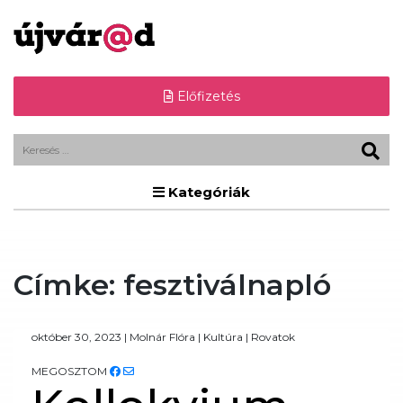
Előfizetés
Kategóriák
Címke:
fesztiválnapló
október 30, 2023
|
Molnár Flóra
|
Kultúra
|
Rovatok
MEGOSZTOM