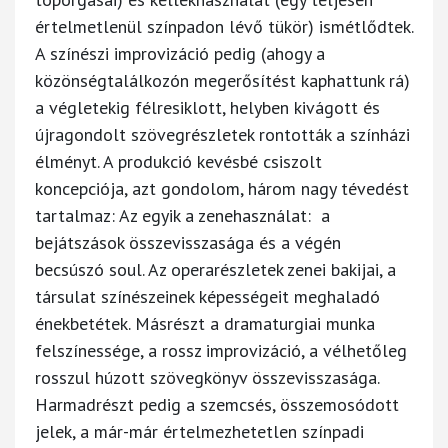
értelmetlenül színpadon lévő tükör) ismétlődtek.
A színészi improvizáció pedig (ahogy a
közönségtalálkozón megerősítést kaphattunk rá)
a végletekig félresiklott, helyben kivágott és
újragondolt szövegrészletek rontották a színházi
élményt. A produkció kevésbé csiszolt
koncepciója, azt gondolom, három nagy tévedést
tartalmaz: Az egyik a zenehasználat: a
bejátszások összevisszasága és a végén
becsúszó soul. Az operarészletek zenei bakijai, a
társulat színészeinek képességeit meghaladó
énekbetétek. Másrészt a dramaturgiai munka
felszínessége, a rossz improvizáció, a vélhetőleg
rosszul húzott szövegkönyv összevisszasága.
Harmadrészt pedig a szemcsés, összemosódott
jelek, a már-már értelmezhetetlen színpadi