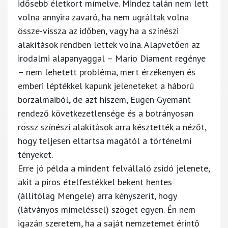
idősebb életkort mímelve. Mindez talán nem lett
volna annyira zavaró, ha nem ugráltak volna
össze-vissza az időben, vagy ha a színészi
alakítások rendben lettek volna. Alapvetően az
irodalmi alapanyaggal – Mario Diament regénye
– nem lehetett probléma, mert érzékenyen és
emberi léptékkel kapunk jeleneteket a háború
borzalmaiból, de azt hiszem, Eugen Gyemant
rendező következetlensége és a botrányosan
rossz színészi alakítások arra késztették a nézőt,
hogy teljesen eltartsa magától a történelmi
tényeket.
Erre jó példa a mindent felvállaló zsidó jelenete,
akit a piros ételfestékkel bekent hentes
(állítólag Mengele) arra kényszerít, hogy
(látványos mímeléssel) szöget egyen. Én nem
igazán szeretem, ha a saját nemzetemet érintő