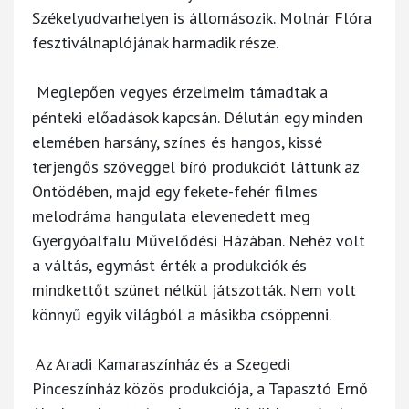
Székelyudvarhelyen is állomásozik. Molnár Flóra
fesztiválnaplójának harmadik része.
Meglepően vegyes érzelmeim támadtak a
pénteki előadások kapcsán. Délután egy minden
elemében harsány, színes és hangos, kissé
terjengős szöveggel bíró produkciót láttunk az
Öntödében, majd egy fekete-fehér filmes
melodráma hangulata elevenedett meg
Gyergyóalfalu Művelődési Házában. Nehéz volt
a váltás, egymást érték a produkciók és
mindkettőt szünet nélkül játszották. Nem volt
könnyű egyik világból a másikba csöppenni.
Az Aradi Kamaraszínház és a Szegedi
Pinceszínház közös produkciója, a Tapasztó Ernő