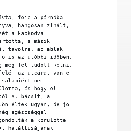
ívta, feje a párnába 
nyva, hangosan zihált, 
zét a kapkodva 
artotta, a másik 
é, távolra, az ablak 
 ő is az utóbbi időben, 
g még fel tudott kelni, 
felé, az utcára, van-e 
 valamiért nem 
ülötte, és hogy el 
ból Á. bácsit, a 
lön éltek ugyan, de jó 
még egészséggel 
gondolták a körülötte 
k, haláltusájának 