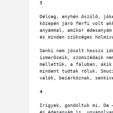
3
Délceg, enyhén őszülő, jók
közepén járó férfi volt ak
anyámmal, amikor édesanyám
és minden szükséges holmiv
Senki nem jósolt hosszú id
ismerőseik, szomszédaik ne
mellettük, a faluban, akik
mindent tudtak róluk. Smuc
4
Irigyek, gondoltuk mi. De 
és édesanyám is „ugyanolya