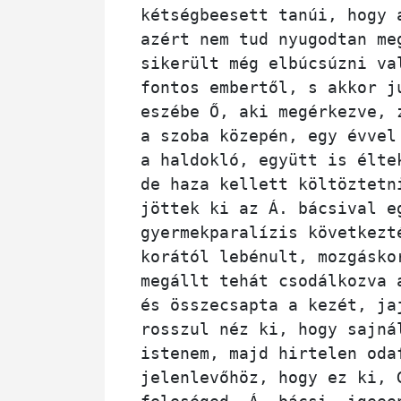
kétségbeesett tanúi, hogy 
azért nem tud nyugodtan me
sikerült még elbúcsúzni va
fontos embertől, s akkor j
eszébe Ő, aki megérkezve, 
a szoba közepén, egy évvel
a haldokló, együtt is élte
de haza kellett költöztetn
jöttek ki az Á. bácsival e
gyermekparalízis következt
korától lebénult, mozgásko
megállt tehát csodálkozva 
és összecsapta a kezét, ja
rosszul néz ki, hogy sajná
istenem, majd hirtelen oda
jelenlevőhöz, hogy ez ki, 