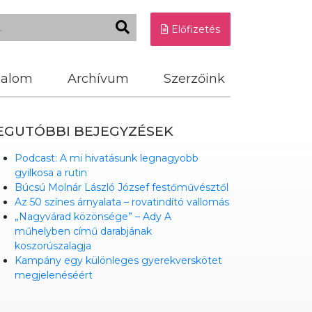
Előfizetés
dalom
Archívum
Szerzőink
EGUTÓBBI BEJEGYZÉSEK
Podcast: A mi hivatásunk legnagyobb
gyilkosa a rutin
Búcsú Molnár László József festőművésztől
Az 50 színes árnyalata – rovatindító vallomás
„Nagyvárad közönsége” – Ady A
műhelyben című darabjának
koszorúszalagja
Kampány egy különleges gyerekverskötet
megjelenéséért