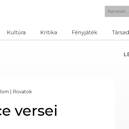
Kultúra
Kritika
Fényjáték
Társa
L
alom
|
Rovatok
e versei