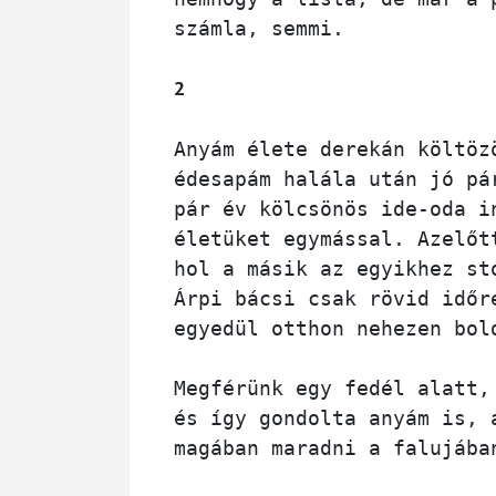
számla, semmi. 
2
Anyám élete derekán költöz
pár év kölcsönös ide-oda i
életüket egymással. Azelőt
hol a másik az egyikhez st
Árpi bácsi csak rövid időr
egyedül otthon nehezen bol
Megférünk egy fedél alatt,
és így gondolta anyám is, 
magában maradni a falujába