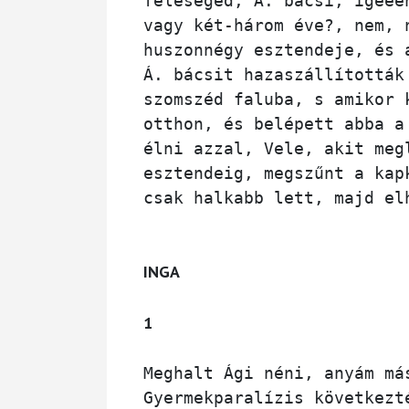
feleséged, Á. bácsi, igeee
vagy két-három éve?, nem, 
huszonnégy esztendeje, és 
Á. bácsit hazaszállították
szomszéd faluba, s amikor 
otthon, és belépett abba a
élni azzal, Vele, akit meg
esztendeig, megszűnt a kap
csak halkabb lett, majd el
INGA
1
Meghalt Ági néni, anyám má
Gyermekparalízis következt