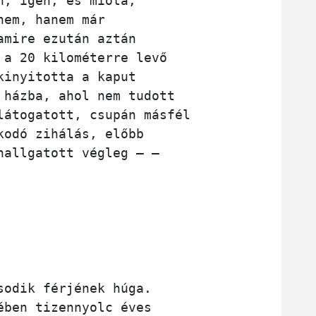
n, igen, és mióta,
nem, hanem már
amire ezután aztán 
 a 20 kilométerre levő
kinyitotta a kaput
 házba, ahol nem tudott 
látogatott, csupán másfél
kodó zihálás, előbb
hallgatott végleg – –
sodik férjének húga. 
ében tizennyolc éves 