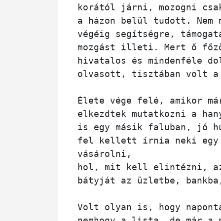
korától járni, mozogni csa
a házon belül tudott. Nem 
végéig segítségre, támogat
mozgást illeti. Mert ő főz
hivatalos és mindenféle do
olvasott, tisztában volt a
Élete vége felé, amikor má
elkezdtek mutatkozni a han
is egy másik faluban, jó h
fel kellett írnia neki egy
vásárolni, 
hol, mit kell elintézni, a
bátyját az üzletbe, bankba
Volt olyan is, hogy napont
nemhogy a lista, de már a 