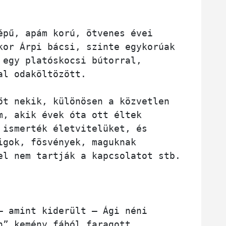
épű, apám korú, ötvenes évei 
kor Árpi bácsi, szinte egykorúak 
 egy platóskocsi bútorral, 
al odaköltözött. 
őt nekik, különösen a közvetlen 
m, akik évek óta ott éltek 
 ismerték életvitelüket, és 
igok, fösvények, maguknak 
valók, bezárkóznak, senkivel nem tartják a kapcsolatot stb. 
– amint kiderült – Ági néni 
n” kemény fából faragott  