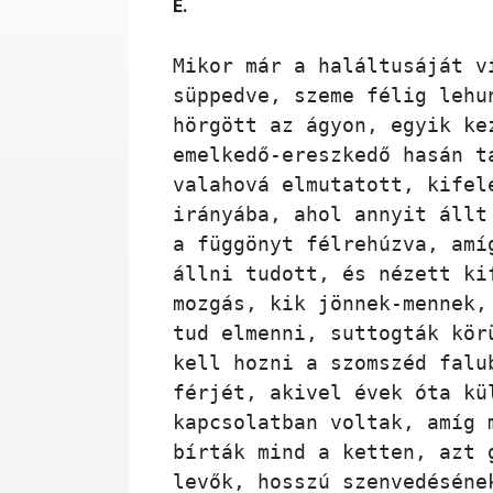
É.
Mikor már a haláltusáját v
süppedve, szeme félig lehu
hörgött az ágyon, egyik ke
emelkedő-ereszkedő hasán t
valahová elmutatott, kifel
irányába, ahol annyit állt
a függönyt félrehúzva, amí
állni tudott, és nézett ki
mozgás, kik jönnek-mennek,
tud elmenni, suttogták kör
kell hozni a szomszéd falu
férjét, akivel évek óta kü
kapcsolatban voltak, amíg 
bírták mind a ketten, azt 
levők, hosszú szenvedéséne