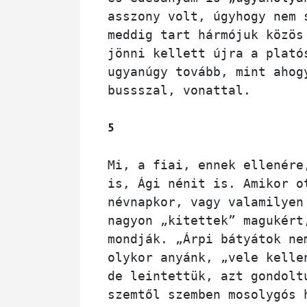
asszony volt, úgyhogy nem 
meddig tart hármójuk közös
jönni kellett újra a plató
ugyanúgy tovább, mint ahog
bussszal, vonattal. 
5
Mi, a fiai, ennek ellenére
is, Ági nénit is. Amikor o
névnapkor, vagy valamilyen
nagyon „kitettek” magukért
mondják. „Árpi bátyátok ne
olykor anyánk, „vele kelle
de leintettük, azt gondolt
szemtől szemben mosolygós 