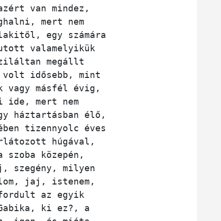
azért van mindez,
ghalni, mert nem
lakitől, egy számára
utott valamelyikük
ziláltan megállt
 volt idősebb, mint
k vagy másfél évig,
i ide, mert nem
gy háztartásban élő,
ében tizennyolc éves 
rlátozott húgával, 
a szoba közepén, 
j, szegény, milyen
lom, jaj, istenem,
fordult az egyik
Gabika, ki ez?, a