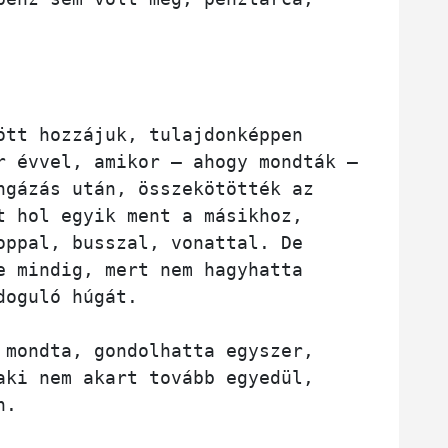
ött hozzájuk, tulajdonképpen 
édesapám halála után jó pár évvel, amikor – ahogy mondták – 
ngázás után, összekötötték az 
t hol egyik ment a másikhoz, 
oppal, busszal, vonattal. De 
e mindig, mert nem hagyhatta 
doguló húgát. 
 mondta, gondolhatta egyszer, 
aki nem akart tovább egyedül, 
n. 