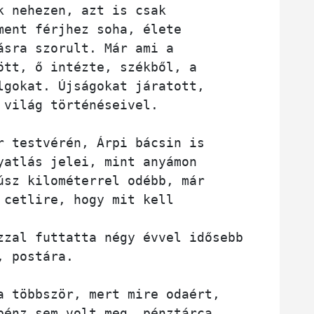
k nehezen, azt is csak 
ment férjhez soha, élete 
ásra szorult. Már ami a 
ött, ő intézte, székből, a 
lgokat. Újságokat járatott, 
 világ történéseivel. 
r testvérén, Árpi bácsin is 
yatlás jelei, mint anyámon 
úsz kilométerrel odébb, már 
 cetlire, hogy mit kell 
zzal futtatta négy évvel idősebb 
, postára. 
a többször, mert mire odaért, 
pénz sem volt meg, pénztárca, 