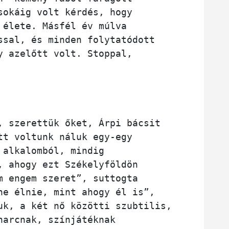
sokáig volt kérdés, hogy 
 élete. Másfél év múlva 
ssal, és minden folytatódott 
y azelőtt volt. Stoppal, 
, szerettük őket, Árpi bácsit 
tt voltunk náluk egy-egy 
 alkalomból, mindig 
, ahogy ezt Székelyföldön 
m engem szeret”, suttogta 
ne élnie, mint ahogy él is”, 
uk, a két nő közötti szubtilis, 
harcnak, színjátéknak 