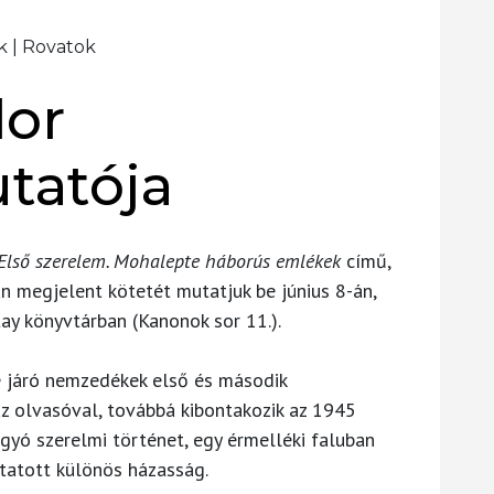
k
|
Rovatok
dor
tatója
Első szerelem. Mohalepte háborús emlékek
című,
 megjelent kötetét mutatjuk be június 8-án,
ay könyvtárban (Kanonok sor 11.).
te járó nemzedékek első és második
az olvasóval, továbbá kibontakozik az 1945
agyó szerelmi történet, egy érmelléki faluban
ttatott különös házasság.