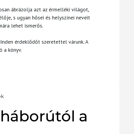
an ábrázolja azt az érmelléki világot,
lője, s ugyan hősei és helyszínei neveit
mára lehet ismerős.
inden érdeklődőt szeretettel várunk. A
ó a könyv.
ek
 háborútól a