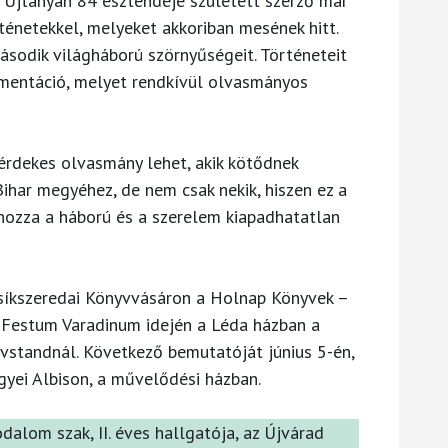
i Újtanyán 84 esztendeje született szerző már
énetekkel, melyeket akkoriban mesének hitt.
sodik világháború szörnyűségeit. Történeteit
kumentáció, melyet rendkívül olvasmányos
rdekes olvasmány lehet, akik kötődnek
har megyéhez, de nem csak nekik, hiszen ez a
hozza a háború és a szerelem kiapadhatatlan
síkszeredai Könyvvásáron a Holnap Könyvek –
i Festum Varadinum idején a Léda házban a
standnál. Következő bemutatóját június 5-én,
gyei Albison, a művelődési házban.
dalom szak, II. éves hallgatója, az Újvárad