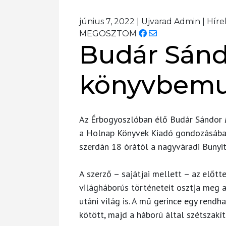
június 7, 2022
|
Ujvarad Admin
|
Híre
MEGOSZTOM
Budár Sán
könyvbemu
Az Érbogyoszlóban élő Budár Sándor
a Holnap Könyvek Kiadó gondozásában
szerdán 18 órától a nagyváradi Bunyit
A szerző – sajátjai mellett – az előt
világháborús történeteit osztja meg 
utáni világ is. A mű gerince egy rendh
kötött, majd a háború által szétszakí