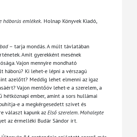
e háborús emlékek.
Holnap Könyvek Kiadó,
abad
– tarja mondás. A múlt távlatában
rténetek. Amit gyerekként mesének
alósága. Vajon mennyire mondható
t háború? Ki lehet-e lépni a vérszagú
mint azelőtt? Meddig lehet elmenni az igaz
sáért? Vajon mentőöv lehet-e a szerelem, a
ű hétköznapi ember, amint a sors hullámai
puhítja-e a megkérgesedett szívet és
re választ kapunk az
Első szerelem. Mohalepte
t az érmelléki Budár Sándor írt.