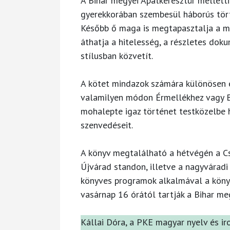
A Bihar megyei Apátkeresztúr mellett
gyerekkorában szembesül háborús tört
Később ő maga is megtapasztalja a má
áthatja a hitelesség, a részletes do
stílusban közvetít.
A kötet mindazok számára különösen é
valamilyen módon Érmellékhez vagy Bi
mohalepte igaz történet testközelbe 
szenvedéseit.
A könyv megtalálható a hétvégén a C
Újvárad standon, illetve a nagyvárad
könyves programok alkalmával a könyv
vasárnap 16 órától tartják a Bihar me
Kállai Dóra, a PKE magyar nyelv és iro