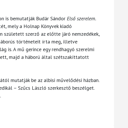
on is bemutatják Budár Sándor
Első szerelem.
ét, mely a Holnap Könyvek kiadó
 született szerző az előtte járó nemzedékek,
áborús történeteit írta meg, illetve
ilág is. A mű gerince egy rendhagyó szerelmi
ett, majd a háború által szétszakíttatott
rától mutatják be az albisi művelődési házban.
dikál – Szűcs László szerkesztő beszélget.
.