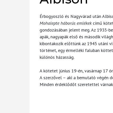
Érbogyoszló és Nagyvárad után Albis
Mohalepte háborús emlékek
című kötet
gondozásában jelent meg. Az 1935-ben
apák, nagyapák első és második világh
kibontakozik előttünk az 1945 utáni v
történet, egy érmelléki faluban köttet
különös házasság.
A kötetet június 19-én, vasárnap 17 ó
A szerzővel – aki a bemutató végén de
Minden érdeklődőt szeretettel várnak