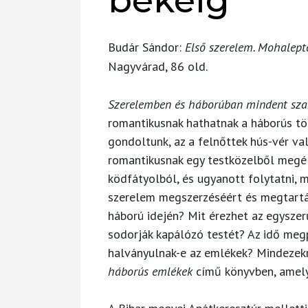
békéig
Budár Sándor:
Első szerelem. Mohalept
Nagyvárad, 86 old.
Szerelemben és háborúban mindent sz
romantikusnak hathatnak a háborús tö
gondoltunk, az a felnőttek hús-vér v
romantikusnak egy testközelből megél
ködfátyolból, és ugyanott folytatni, 
szerelem megszerzéséért és megtartá
háború idején? Mit érezhet az egyszer
sodorják kapálózó testét? Az idő meg
halványulnak-e az emlékek? Mindezek
háborús emlékek
című könyvben, amelye