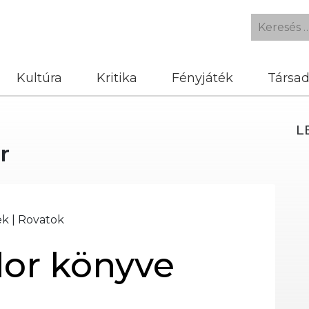
Kultúra
Kritika
Fényjáték
Társa
L
r
ek
|
Rovatok
or könyve