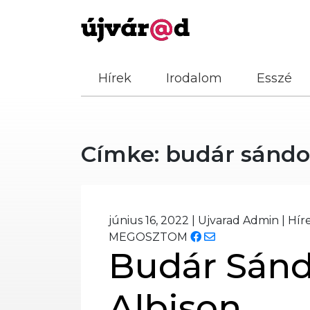
Hírek
Irodalom
Esszé
Címke:
budár sándo
június 16, 2022
|
Ujvarad Admin
|
Hír
MEGOSZTOM
Budár Sánd
Albison