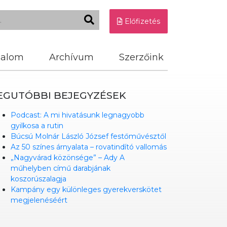
Előfizetés
dalom
Archívum
Szerzőink
EGUTÓBBI BEJEGYZÉSEK
Podcast: A mi hivatásunk legnagyobb
gyilkosa a rutin
Búcsú Molnár László József festőművésztől
Az 50 színes árnyalata – rovatindító vallomás
„Nagyvárad közönsége” – Ady A
műhelyben című darabjának
koszorúszalagja
Kampány egy különleges gyerekverskötet
megjelenéséért