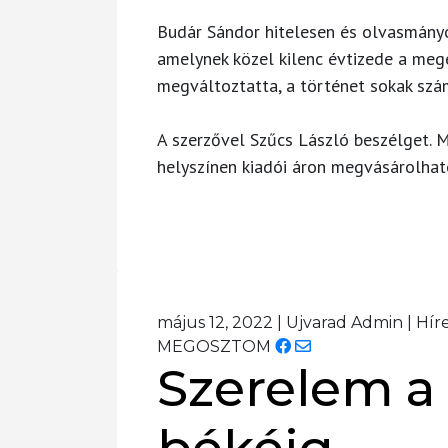
Budár Sándor hitelesen és olvasmányos
amelynek közel kilenc évtizede a megé
megváltoztatta, a történet sokak szá
A szerzővel Szűcs László beszélget. M
helyszínen kiadói áron megvásárolhat
május 12, 2022
|
Ujvarad Admin
|
Hír
MEGOSZTOM
Szerelem a