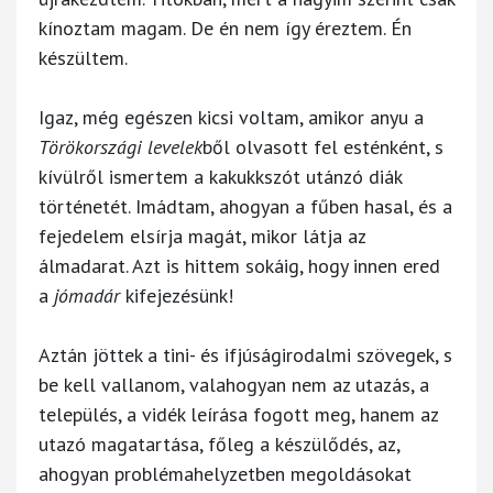
kínoztam magam. De én nem így éreztem. Én
készültem.
Igaz, még egészen kicsi voltam, amikor anyu a
Törökországi levelek
ből olvasott fel esténként, s
kívülről ismertem a kakukkszót utánzó diák
történetét. Imádtam, ahogyan a fűben hasal, és a
fejedelem elsírja magát, mikor látja az
álmadarat. Azt is hittem sokáig, hogy innen ered
a
jómadár
kifejezésünk!
Aztán jöttek a tini- és ifjúságirodalmi szövegek, s
be kell vallanom, valahogyan nem az utazás, a
település, a vidék leírása fogott meg, hanem az
utazó magatartása, főleg a készülődés, az,
ahogyan problémahelyzetben megoldásokat