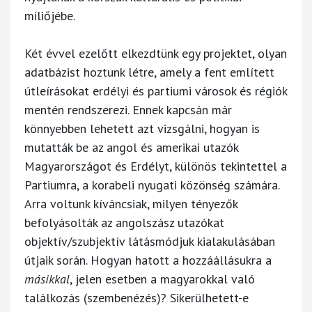
miliőjébe.
Két évvel ezelőtt elkezdtünk egy projektet, olyan
adatbázist hoztunk létre, amely a fent említett
útleírásokat erdélyi és partiumi városok és régiók
mentén rendszerezi. Ennek kapcsán már
könnyebben lehetett azt vizsgálni, hogyan is
mutatták be az angol és amerikai utazók
Magyarországot és Erdélyt, különös tekintettel a
Partiumra, a korabeli nyugati közönség számára.
Arra voltunk kíváncsiak, milyen tényezők
befolyásolták az angolszász utazókat
objektív/szubjektív látásmódjuk kialakulásában
útjaik során. Hogyan hatott a hozzáállásukra a
másikkal
, jelen esetben a magyarokkal való
találkozás (szembenézés)? Sikerülhetett-e