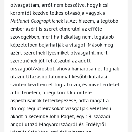
olvasgattam, arról nem beszélve, hogy kicsi
koromtól kezdve lelkes olvasója vagyok a
National Geographic
nek is. Azt hiszem, a legtöbb
ember azért is szeret elmerülni az efféle
szövegekben, mert ha fizikailag nem, legalább
képzeletben bejárhatják a világot. Mások meg
azért szeretnek ilyesmiket olvasgatni, mert
szeretnének jól felkészülni az adott
országból/városból, ahová hamarosan el fognak
utazni. Utazásirodalommal később kutatási
szinten kezdtem el foglalkozni, és mivel érdekel
a történelem, a régi korok különféle
aspektusainak feltérképezése, adta magát a
dolog: régi útleírásokat vizsgáljak. Véletlenül
akadt a kezembe John Paget, egy 19. századi
angol utazó Magyarországról és Erdélyről