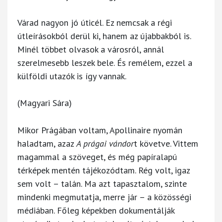
Várad nagyon jó úticél. Ez nemcsak a régi
útleírásokból derül ki, hanem az újabbakból is.
Minél többet olvasok a városról, annál
szerelmesebb leszek bele. És remélem, ezzel a
külföldi utazók is így vannak.
(Magyari Sára)
Mikor Prágában voltam, Apollinaire nyomán
haladtam, azaz
A prágai vándor
t követve. Vittem
magammal a szöveget, és még papíralapú
térképek mentén tájékozódtam. Rég volt, igaz
sem volt – talán. Ma azt tapasztalom, szinte
mindenki megmutatja, merre jár – a közösségi
médiában. Főleg képekben dokumentálják