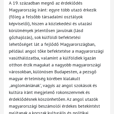
A 19. században megnő az érdeklődés
Magyarország iránt: egyre több utazó érkezik
(főleg a felsőbb társadalmi osztályok
képviselői), hiszen a közlekedési és utazási
körülmények jelentősen javulnak (lásd
gőzhajózás), sok külföldi befektetési
lehetőséget lát a fejlődő Magyarországban,
például angol tőke befektetése a magyarországi
vasúthálózatba, valamint a külföldiek igazán
otthon érzik magukat a nagyobb magyarországi
városokban, különösen Budapesten, a pezsgő
magyar értelmiség körében kialakult
„anglomániának”, vagyis az angol szokások és
kultúra iránt megjelenő rokonszenvnek és
érdeklődésnek köszönhetően. Az angol utazók
magyarországi beszámolói érdekes betekintést
nyújtanak a korszak kulturális és politikai