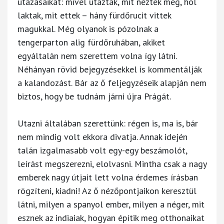
utazásaikat: mivel utaztak, mit néztek meg, hol
laktak, mit ettek – hány fürdőrucit vittek
magukkal. Még olyanok is pózolnak a
tengerparton alig fürdőruhában, akiket
egyáltalán nem szerettem volna így látni.
Néhányan rövid bejegyzésekkel is kommentálják
a kalandozást. Bár az ő feljegyzéseik alapján nem
biztos, hogy be tudnám járni újra Prágát.
Utazni általában szerettünk: régen is, ma is, bár
nem mindig volt ekkora divatja. Annak idején
talán izgalmasabb volt egy-egy beszámolót,
leírást megszerezni, elolvasni. Mintha csak a nagy
emberek nagy útjait lett volna érdemes írásban
rögzíteni, kiadni! Az ő nézőpontjaikon keresztül
látni, milyen a spanyol ember, milyen a néger, mit
esznek az indiaiak, hogyan építik meg otthonaikat