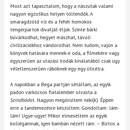
Most azt tapasztalom, hogy a nászutak valami
nagyon egzotikus helyen töltendők. A
smaragdzöld víz és a fehér homokos
tengerpartok divatját éljük. Szinte bárki
búvárkodhat, hegyet mászhat, távoli
civilizációkhoz vándorolhat. Nem tudom, vajon a
könyvek hatására mennek-e oda, a filmekére vagy
egyszerűen az utazási irodák kínálatából csak úgy
véletlenszerűen ráböknek egy-egy úticélra.
A napokban a Bega partján sétáltam, az egyik
padon varkocsos fiatalember olvasta a
Szindbád
ot. Nagyon megörültem neki(k). Éppen
erre a tandemezésre készültem. Gondoltam: lám-
lám! Ugye-ugye! Mikor elmeséltem az egyik
kollégámnak, igen bambán nézett rám: – Biztos a