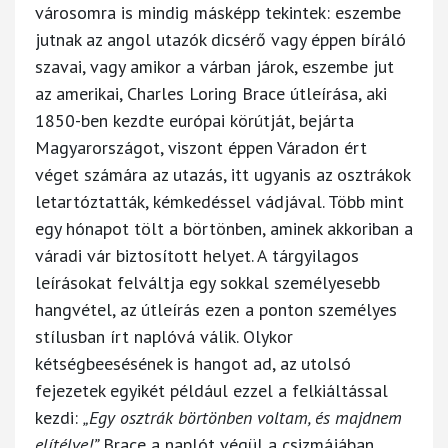
városomra is mindig másképp tekintek: eszembe
jutnak az angol utazók dicsérő vagy éppen bíráló
szavai, vagy amikor a várban járok, eszembe jut
az amerikai, Charles Loring Brace útleírása, aki
1850-ben kezdte európai körútját, bejárta
Magyarországot, viszont éppen Váradon ért
véget számára az utazás, itt ugyanis az osztrákok
letartóztatták, kémkedéssel vádjával. Több mint
egy hónapot tölt a börtönben, aminek akkoriban a
váradi vár biztosított helyet. A tárgyilagos
leírásokat felváltja egy sokkal személyesebb
hangvétel, az útleírás ezen a ponton személyes
stílusban írt naplóvá válik. Olykor
kétségbeesésének is hangot ad, az utolsó
fejezetek egyikét például ezzel a felkiáltással
kezdi:
„Egy osztrák börtönben voltam, és majdnem
elítélve!”
Brace a naplót végül a csizmájában