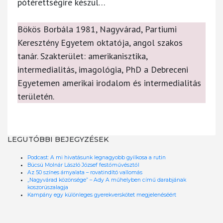
pótérettségire készül…
Bökös Borbála 1981, Nagyvárad, Partiumi
Keresztény Egyetem oktatója, angol szakos
tanár. Szakterület: amerikanisztika,
intermedialitás, imagológia, PhD a Debreceni
Egyetemen amerikai irodalom és intermedialitás
területén.
LEGUTÓBBI BEJEGYZÉSEK
Podcast: A mi hivatásunk legnagyobb gyilkosa a rutin
Búcsú Molnár László József festőművésztől
Az 50 színes árnyalata – rovatindító vallomás
„Nagyvárad közönsége” – Ady A műhelyben című darabjának
koszorúszalagja
Kampány egy különleges gyerekverskötet megjelenéséért