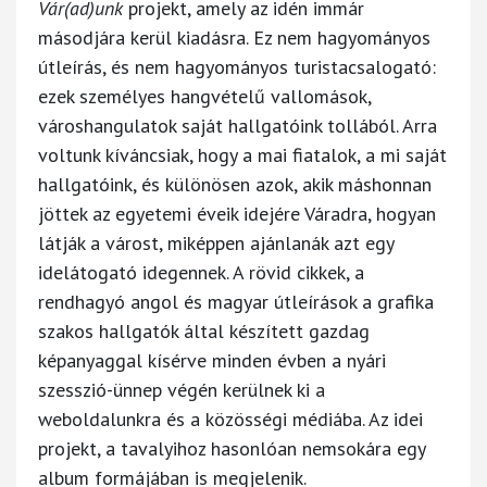
Vár(ad)unk
projekt, amely az idén immár
másodjára kerül kiadásra. Ez nem hagyományos
útleírás, és nem hagyományos turistacsalogató:
ezek személyes hangvételű vallomások,
városhangulatok saját hallgatóink tollából. Arra
voltunk kíváncsiak, hogy a mai fiatalok, a mi saját
hallgatóink, és különösen azok, akik máshonnan
jöttek az egyetemi éveik idejére Váradra, hogyan
látják a várost, miképpen ajánlanák azt egy
idelátogató idegennek. A rövid cikkek, a
rendhagyó angol és magyar útleírások a grafika
szakos hallgatók által készített gazdag
képanyaggal kísérve minden évben a nyári
szesszió-ünnep végén kerülnek ki a
weboldalunkra és a közösségi médiába. Az idei
projekt, a tavalyihoz hasonlóan nemsokára egy
album formájában is megjelenik.