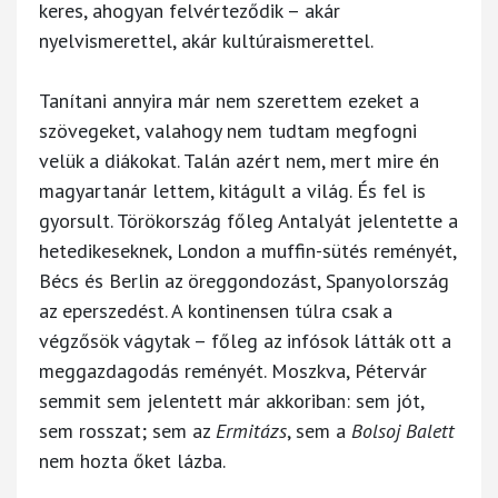
keres, ahogyan felvérteződik – akár
nyelvismerettel, akár kultúraismerettel.
Tanítani annyira már nem szerettem ezeket a
szövegeket, valahogy nem tudtam megfogni
velük a diákokat. Talán azért nem, mert mire én
magyartanár lettem, kitágult a világ. És fel is
gyorsult. Törökország főleg Antalyát jelentette a
hetedikeseknek, London a muffin-sütés reményét,
Bécs és Berlin az öreggondozást, Spanyolország
az eperszedést. A kontinensen túlra csak a
végzősök vágytak – főleg az infósok látták ott a
meggazdagodás reményét. Moszkva, Pétervár
semmit sem jelentett már akkoriban: sem jót,
sem rosszat; sem az
Ermitázs
, sem a
Bolsoj Balett
nem hozta őket lázba.