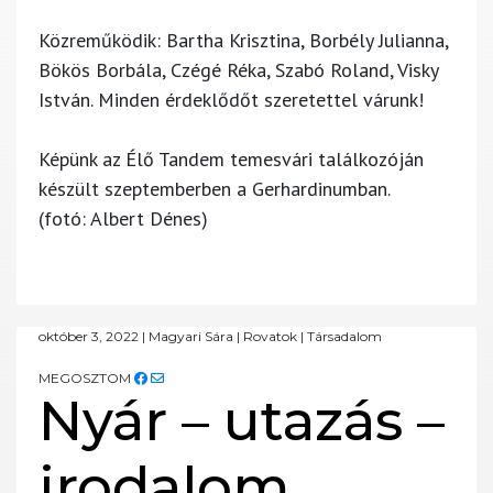
Közreműködik: Bartha Krisztina, Borbély Julianna,
Bökös Borbála, Czégé Réka, Szabó Roland, Visky
István. Minden érdeklődőt szeretettel várunk!
Képünk az Élő Tandem temesvári találkozóján
készült szeptemberben a Gerhardinumban.
(fotó: Albert Dénes)
október 3, 2022
|
Magyari Sára
|
Rovatok
|
Társadalom
MEGOSZTOM
Nyár – utazás –
irodalom