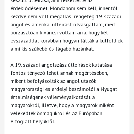
készült útleírása, ami felkeltette az
érdeklődésemet. Mondanom sem kell, innentől
kezdve nem volt megállás: rengeteg 19. századi
angol és amerikai útleírást olvasgattam, mert
borzasztóan kíváncsi voltam arra, hogy két
évszázaddal korábban hogyan látták a külföldiek
a mi kis szűkebb és tágabb hazánkat.
A 19. századi angolszász útleírások kutatása
fontos tényező lehet annak megértésében,
miként befolyásolták az angol utazók
magyarországi és erdélyi beszámolói a Nyugat
értelmiségének véleményalkotását a
magyarokról, illetve, hogy a magyarok miként
vélekedtek önmagukról és az Európában
elfoglalt helyükről.