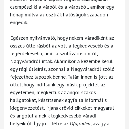
csempészi ki a várból és a városból, amikor egy
hónap múlva az osztrák hatóságok szabadon
engedik.
Egészen nyilvánvaló, hogy nekem váradiként az
összes útleírásból az volt a legkedvesebb és a
legérdekesebb, amit a szülővárosomról,
Nagyváradról írtak. Akármikor a kezembe kerül
egy régi útleírás, azonnal a Nagyváradról szóló
fejezethez lapozok benne. Talán innen is jött az
ötlet, hogy indítsunk egy másik projektet az
egyetemen, megkértük az angol szakos
hallgatókat, készítsenek egyfajta informális
idegenvezetést, írjanak rövid cikkeket magyarul
és angolul a nekik legkedvesebb váradi
helyeikről. Így jött létre az
O(u)radea
, avagy a