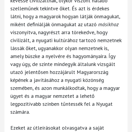
kevéssé civilizáltnak, olykor viszont haladó
szelleműnek tekintve őket. És azt is érdekes
látni, hogy a magyarok hogyan látják önmagukat,
miként definiálják önmagukat az utazó
másikhoz
viszonyítva, nagyrészt arra törekedve, hogy
civilizált, a nyugati kultúrához tartozó nemzetnek
lássák őket, ugyanakkor olyan nemzetnek is,
amely büszke a nyelvére és hagyományaira. Így
vagy úgy, de szinte mindegyik általunk vizsgált
utazó jelentősen hozzájárult Magyarország
képének a javításához a nyugati közönség
szemében, és azon munkálkodtak, hogy a magyar
ügyet és a magyar nemzetet a lehető
legpozitívabb színben tűntessék fel a Nyugat
számára.
Ezeket az útleírásokat olvasgatva a saját