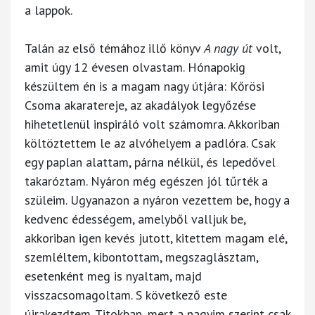
a lappok.
Talán az első témához illő könyv
A nagy út
volt,
amit úgy 12 évesen olvastam. Hónapokig
készültem én is a magam nagy útjára: Kőrösi
Csoma akaratereje, az akadályok legyőzése
hihetetlenül inspiráló volt számomra. Akkoriban
költöztettem le az alvóhelyem a padlóra. Csak
egy paplan alattam, párna nélkül, és lepedővel
takaróztam. Nyáron még egészen jól tűrték a
szüleim. Ugyanazon a nyáron vezettem be, hogy a
kedvenc édességem, amelyből valljuk be,
akkoriban igen kevés jutott, kitettem magam elé,
szemléltem, kibontottam, megszaglásztam,
esetenként meg is nyaltam, majd
visszacsomagoltam. S következő este
újrakezdtem. Titokban, mert a nagyim szerint csak