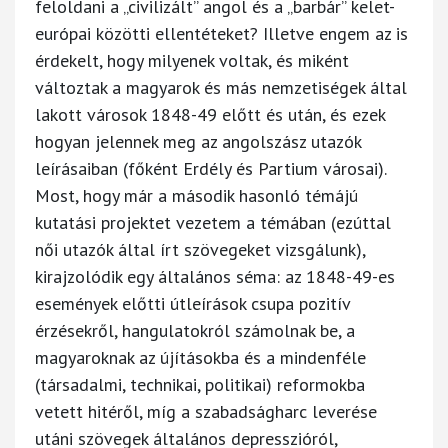
feloldani a „civilizált” angol és a „barbár” kelet-
európai közötti ellentéteket? Illetve engem az is
érdekelt, hogy milyenek voltak, és miként
változtak a magyarok és más nemzetiségek által
lakott városok 1848-49 előtt és után, és ezek
hogyan jelennek meg az angolszász utazók
leírásaiban (főként Erdély és Partium városai).
Most, hogy már a második hasonló témájú
kutatási projektet vezetem a témában (ezúttal
női utazók által írt szövegeket vizsgálunk),
kirajzolódik egy általános séma: az 1848-49-es
események előtti útleírások csupa pozitív
érzésekről, hangulatokról számolnak be, a
magyaroknak az újításokba és a mindenféle
(társadalmi, technikai, politikai) reformokba
vetett hitéről, míg a szabadságharc leverése
utáni szövegek általános depresszióról,