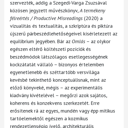
szervezték, addig a Szegedi-Varga Zsuzsával
közösen jegyzett művészkönyv,
A termékeny
félreértés / Productive Misreadings
(2020) a
vizualitás és textualitás, a szkriptúra és piktúra
újszerű párbeszédlehetőségeivel kísérletezett az
equilibrium jegyében. Bár az
Omlás
– az olykor
egészen eltérő költészeti pozíciók és
beszédmódok látszólagos esetlegességének
kockzátatát vállaló – bizonyos értelemben
egyenetlenebb és széttartóbb versvilága
kevésbé tekinthető konceptuálisnak, mint az
előző könyveké, mégis – az experimentális
kiadvány kivételével – megőrzi azok sajátos,
koherens és konzekvens szerkezetét. Erre
erősítenek rá az egyes, mundén vagy épp mitikus
tartóelemektől egészen a kozmikus
rendezetlenségig ívelő, architekturális