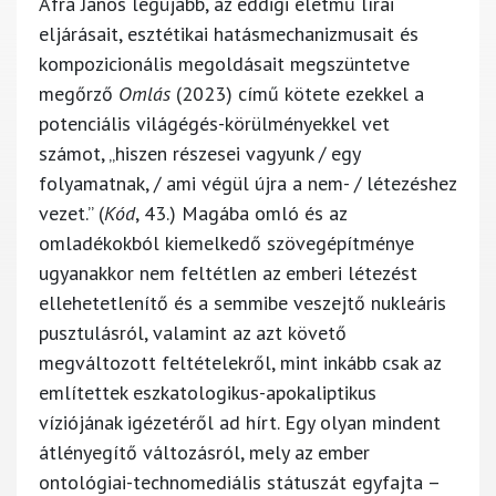
Áfra János legújabb, az eddigi életmű lírai
eljárásait, esztétikai hatásmechanizmusait és
kompozicionális megoldásait megszüntetve
megőrző
Omlás
(2023) című kötete ezekkel a
potenciális világégés-körülményekkel vet
számot, „hiszen részesei vagyunk / egy
folyamatnak, / ami végül újra a nem- / létezéshez
vezet.” (
Kód
, 43.) Magába omló és az
omladékokból kiemelkedő szövegépítménye
ugyanakkor nem feltétlen az emberi létezést
ellehetetlenítő és a semmibe veszejtő nukleáris
pusztulásról, valamint az azt követő
megváltozott feltételekről, mint inkább csak az
említettek eszkatologikus-apokaliptikus
víziójának igézetéről ad hírt. Egy olyan mindent
átlényegítő változásról, mely az ember
ontológiai-technomediális státuszát egyfajta –