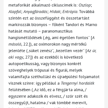
metaforikát alkalmazó cikluscímek is:
Oszlop
;
Alapfal
;
Anyagfáradás
;
Hidak
;
Entrópia
. Továbbá
szintén ezt az összefüggést és összetartást
markírozzák bizonyos – főként Tandori és Marno
hatását mutató – paranomasztikus
hangismétlődések („ég, ami égetően fontos” [
A
másoló
, 22.]), az oximorokon nagy mértékű
jelenléte („süket zenész”, „kezetlen vezér” [
Az úr,
aki vagy
, 27.]) és az ezekből is következő
autopoetikusság, vagy bizonyos konkrét
szöveghelyek trópusai és figurái, melyek
valamifajta széthullási és újraépülési folyamatot
visznek színre: így például a
Tengernyi hordalék
felütésében („Az idő, ez a férgjárta alma, /
egyszerre adakozik és elvesz, / szór szét és
összegyűjt, hatalma / vak tömbbé merevít,