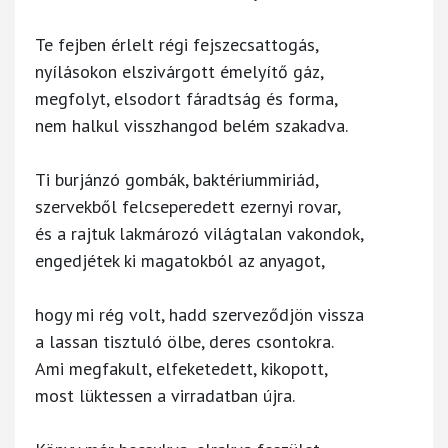
Te fejben érlelt régi fejszecsattogás,
nyílásokon elszivárgott émelyítő gáz,
megfolyt, elsodort fáradtság és forma,
nem halkul visszhangod belém szakadva.
Ti burjánzó gombák, baktériummiriád,
szervekből felcseperedett ezernyi rovar,
és a rajtuk lakmározó világtalan vakondok,
engedjétek ki magatokból az anyagot,
hogy mi rég volt, hadd szerveződjön vissza
a lassan tisztuló ölbe, deres csontokra.
Ami megfakult, elfeketedett, kikopott,
most lüktessen a virradatban újra.