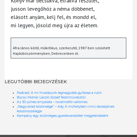
Könyv már becsukva, elrakva feszület,
jusson levegőhöz a néma döbbenet,
elásott anyám, kelj fel, és mondd el,
mi legyen, jósold meg újra az életem.
Áfra János költő, műkritikus, szerkesztő, 1987-ben született
Hajdúböszörményben, Debrecenben él.
LEGUTÓBBI BEJEGYZÉSEK
Podcast: A mi hivatásunk legnagyobb gyilkosa a rutin
Búcsú Molnár László József festőművésztől
Az 50 színes árnyalata – rovatindító vallomás
„Nagyvárad közönsége” – Ady A műhelyben című darabjának
koszorúszalagja
Kampány egy különleges gyerekverskötet megjelenéséért