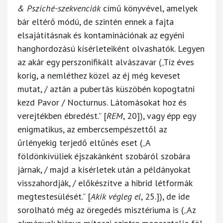
& Psziché-szekvenciák
című könyvével, amelyek
bár eltérő módú, de szintén ennek a fajta
elsajátításnak és kontaminációnak az egyéni
hanghordozású kísérleteiként olvashatók. Legyen
az akár egy perszonifikált alvászavar („Tíz éves
korig, a nemléthez közel az éj még keveset
mutat, / aztán a pubertás küszöbén kopogtatni
kezd Pavor / Nocturnus. Látomásokat hoz és
verejtékben ébredést.” [
REM
, 20]), vagy épp egy
enigmatikus, az embercsempészettől az
űrlényekig terjedő eltűnés eset („A
földönkívüliek éjszakánként szobáról szobára
járnak, / majd a kísérletek után a példányokat
visszahordják, / előkészítve a hibrid létformák
megtestesülését.” [
Akik végleg el
, 25.]), de ide
sorolható még az öregedés misztériuma is („Az