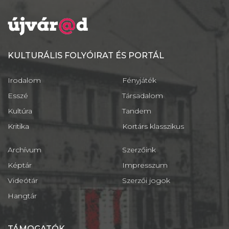
KULTURÁLIS FOLYÓIRAT ÉS PORTÁL
Irodalom
Fényjáték
Esszé
Társadalom
Kultúra
Tandem
Kritika
Kortárs klasszikus
Archívum
Szerzőink
Képtár
Impresszum
Videótár
Szerzői jogok
Hangtár
TÁMOGATÓK