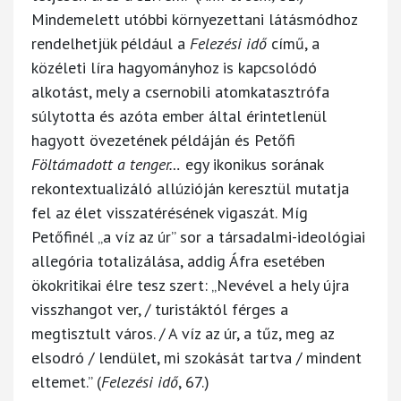
Mindemelett utóbbi környezettani látásmódhoz
rendelhetjük például a
Felezési idő
című, a
közéleti líra hagyományhoz is kapcsolódó
alkotást, mely a csernobili atomkatasztrófa
súlytotta és azóta ember által érintetlenül
hagyott övezetének példáján és Petőfi
Föltámadott a tenger…
egy ikonikus sorának
rekontextualizáló allúzióján keresztül mutatja
fel az élet visszatérésének vigaszát. Míg
Petőfinél „a víz az úr” sor a társadalmi-ideológiai
allegória totalizálása, addig Áfra esetében
ökokritikai élre tesz szert: „Nevével a hely újra
visszhangot ver, / turistáktól férges a
megtisztult város. / A víz az úr, a tűz, meg az
elsodró / lendület, mi szokását tartva / mindent
eltemet.” (
Felezési idő
, 67.)