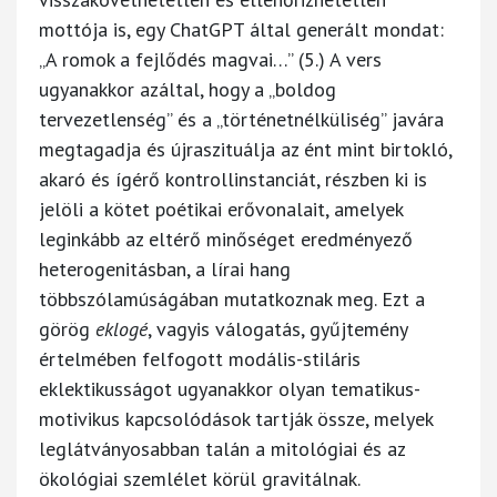
mottója is, egy ChatGPT által generált mondat:
„A romok a fejlődés magvai…” (5.) A vers
ugyanakkor azáltal, hogy a „boldog
tervezetlenség” és a „történetnélküliség” javára
megtagadja és újraszituálja az ént mint birtokló,
akaró és ígérő kontrollinstanciát, részben ki is
jelöli a kötet poétikai erővonalait, amelyek
leginkább az eltérő minőséget eredményező
heterogenitásban, a lírai hang
többszólamúságában mutatkoznak meg. Ezt a
görög
eklogé
, vagyis válogatás, gyűjtemény
értelmében felfogott modális-stiláris
eklektikusságot ugyanakkor olyan tematikus-
motivikus kapcsolódások tartják össze, melyek
leglátványosabban talán a mitológiai és az
ökológiai szemlélet körül gravitálnak.