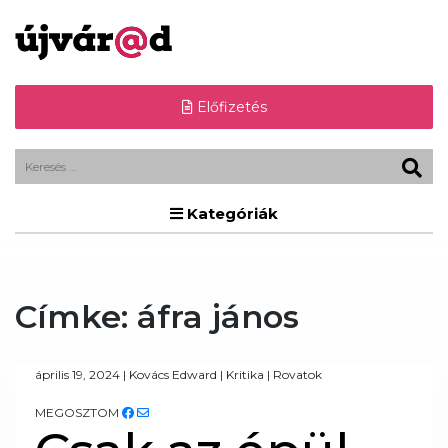
Előfizetés
Kategóriák
Címke:
áfra jános
április 19, 2024
|
Kovács Edward
|
Kritika
|
Rovatok
MEGOSZTOM