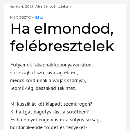
április 4, 2021
|
Áfra János
|
Irodalom
MEGOSZTOM
Ha elmondod,
felébresztelek
Folyamok fakadnak koponyavarraton,
sós szájból szó, sivatag ébred,
megcsikordulnak a varjak szárnyai,
leomlik ég, beszakad tekintet.
Mi kúszik át két kiapadt szemüregen?
Ki hallgat bagolysírást a sötétben?
És ha elnyel engem is ez a súlyos síkság,
hordanak-e ide földet és fényeket?