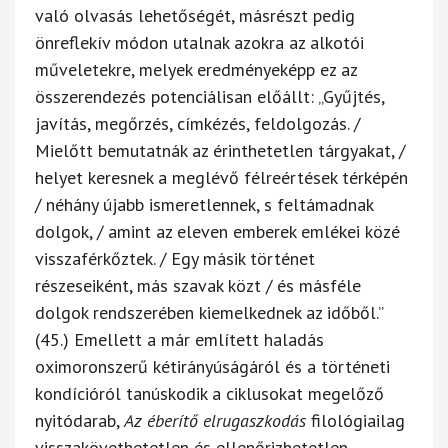
való olvasás lehetőségét, másrészt pedig
önreflekív módon utalnak azokra az alkotói
műveletekre, melyek eredményeképp ez az
összerendezés potenciálisan előállt: „Gyűjtés,
javítás, megőrzés, címkézés, feldolgozás. /
Mielőtt bemutatnák az érinthetetlen tárgyakat, /
helyet keresnek a meglévő félreértések térképén
/ néhány újabb ismeretlennek, s feltámadnak
dolgok, / amint az eleven emberek emlékei közé
visszaférkőztek. / Egy másik történet
részeseiként, más szavak közt / és másféle
dolgok rendszerében kiemelkednek az időből.”
(45.) Emellett a már említett haladás
oximoronszerű kétirányúságáról és a történeti
kondícióról tanúskodik a ciklusokat megelőző
nyitódarab,
Az éberítő elrugaszkodás
filológiailag
visszakövethetetlen és ellenőrizhetetlen