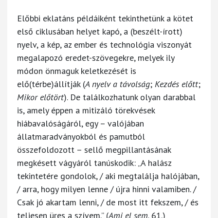
Előbbi eklatáns példáiként tekinthetünk a kötet
első ciklusában helyet kapó, a (beszélt-írott)
nyelv, a kép, az ember és technológia viszonyát
megalapozó eredet-szövegekre, melyek ily
módon önmaguk keletkezését is
elő(térbe)állítják (
A nyelv a távolság
;
Kezdés előtt
;
Mikor előtört
). De találkozhatunk olyan darabbal
is, amely éppen a mitizáló törekvések
hiábavalóságáról, egy – valójában
állatmaradványokból és pamutból
összefoldozott – sellő megpillantásának
megkésett vágyáról tanúskodik: „A halász
tekintetére gondolok, / aki megtalálja halójában,
/ arra, hogy milyen lenne / újra hinni valamiben. /
Csak jó akartam lenni, / de most itt fekszem, / és
teljesen üres a szívem.” (
Ami el sem,
61.)