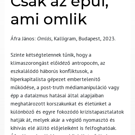
Csak az épül,
ami omlik
Áfra János:
Omlás
, Kalligram, Budapest, 2023.
Szinte kétségtelennek tűnik, hogy a
klímaszorongást előidéző antropocén, az
eszkalálódó háborús konfliktusok, a
hiperkapitalista gépezet embertelenítő
működése, a post-truth médiamanipuláció vagy
épp a dataizmus hatásai által alapjaiban
meghatározott korszakunkat és életünket a
különböző és egyre fokozódó krízistapasztalatok
hatják át, melyek akár a végidő nyomasztó és
kihívás elé állító előjeleiként is felfoghatóak.