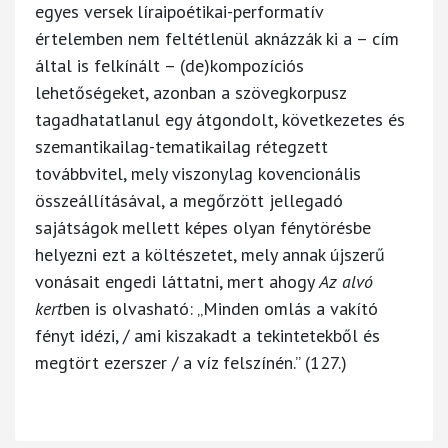
egyes versek líraipoétikai-performatív
értelemben nem feltétlenül aknázzák ki a – cím
által is felkínált – (de)kompozíciós
lehetőségeket, azonban a szövegkorpusz
tagadhatatlanul egy átgondolt, következetes és
szemantikailag-tematikailag rétegzett
továbbvitel, mely viszonylag kovencionális
összeállításával, a megőrzött jellegadó
sajátságok mellett képes olyan fénytörésbe
helyezni ezt a költészetet, mely annak újszerű
vonásait engedi láttatni, mert ahogy
Az alvó
kert
ben is olvasható: „Minden omlás a vakító
fényt idézi, / ami kiszakadt a tekintetekből és
megtört ezerszer / a víz felszínén.” (127.)