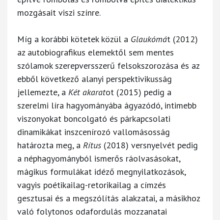
mozgásait viszi színre.
Míg a korábbi kötetek közül a
Glaukómá
t (2012)
az autobiografikus elemektől sem mentes
szólamok szerepversszerű felsokszorozása és az
ebből következő alanyi perspektivikusság
jellemezte, a
Két akarat
ot (2015) pedig a
szerelmi líra hagyományába ágyazódó, intimebb
viszonyokat boncolgató és párkapcsolati
dinamikákat inszcenírozó vallomásosság
határozta meg, a
Rítus
(2018) versnyelvét pedig
a néphagyományból ismerős ráolvasásokat,
mágikus formulákat idéző megnyilatkozások,
vagyis poétikailag-retorikailag a címzés
gesztusai és a megszólítás alakzatai, a másikhoz
való folytonos odafordulás mozzanatai