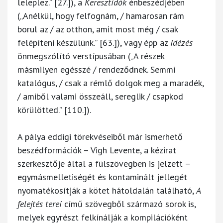
leleplez.” [27.]), a
Keresztidők
énbeszédjében
(„Anélkül, hogy felfognám, / hamarosan rám
borul az / az otthon, amit most még / csak
felépíteni készülünk.” [63.]), vagy épp az
Idézés
önmegszólító verstípusában („A részek
másmilyen egésszé / rendeződnek. Semmi
katalógus, / csak a rémlő dolgok meg a maradék,
/ amiből valami összeáll, sereglik / csapkod
körülötted.” [110.]).
A pálya eddigi törekvéseiből már ismerhető
beszédformációk – Vigh Levente, a kézirat
szerkesztője által a fülszövegben is jelzett –
egymásmelletiségét és kontaminált jellegét
nyomatékosítják a kötet hátoldalán található,
A
felejtés terei
című szövegből származó sorok is,
melyek egyrészt felkínálják a kompilációként