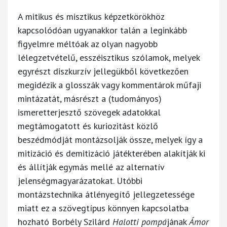
A mitikus és misztikus képzetkörökhöz
kapcsolódóan ugyanakkor talán a leginkább
figyelmre méltóak az olyan nagyobb
lélegzetvételű, esszéisztikus szólamok, melyek
egyrészt diszkurzív jellegükből következően
megidézik a glosszák vagy kommentárok műfaji
mintázatát, másrészt a (tudományos)
ismeretterjesztő szövegek adatokkal
megtámogatott és kuriozitást közlő
beszédmódját montázsolják össze, melyek így a
mitizáció és demitizáció játékterében alakítják ki
és állítják egymás mellé az alternatív
jelenségmagyarázatokat. Utóbbi
montázstechnika átlényegítő jellegzetessége
miatt ez a szövegtípus könnyen kapcsolatba
hozható Borbély Szilárd
Halotti pompá
jának
Ámor