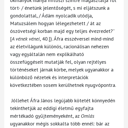
okmányok hiánya mítoszi szintre magasztalja föl
tört- / énetünk jelentőségét, s mi eljátszunk a
gondolattal, / Ádám nyolcadik utódja,
Matuzsálem hogyan lélegezhetett / át az
ószövetségi korban majd egy teljes évezredet?”
[
A vének vénei
, 40.]). Áfra esszéversei mind-mind
az életvilágunk különös, racionálisan nehezen
vagy egyáltalán nem explikálható
összefüggéseit mutatják fel, olyan rejtélyes
történéseket járnak körbe, melyek ugyanakkor a
különböző nézetek és interpretációk
következtében sosem kerülhetnek nyugvópontra.
Jóllehet Áfra János legújabb kötetét könnyedén
tekinthetjük az eddigi életmű egyfajta
mértékadó gyűjteményeként, az
Omlás
ugyanakkor mégis sokkalta több ennél: bár az