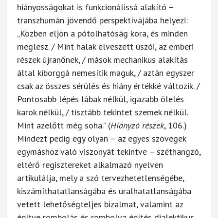
hiányosságokat is funkcionálissá alakító –
transzhumán jövendő perspektívájába helyezi:
„Közben eljön a pótolhatóság kora, és minden
meglesz. / Mint halak elveszett úszói, az emberi
részek újranőnek, / mások mechanikus alakítás
által kiborggá nemesítik maguk, / aztán egyszer
csak az összes sérülés és hiány értékké változik. /
Pontosabb lépés lábak nélkül, igazabb ölelés
karok nélkül, / tisztább tekintet szemek nélkül.
Mint azelőtt még soha.” (
Hiányzó részek
, 106.)
Mindezt pedig egy olyan – az egyes szövegek
egymáshoz való viszonyát tekintve – széthangzó,
eltérő regisztereket alkalmazó nyelven
artikulálja, mely a szó tervezhetetlenségébe,
kiszámíthatatlanságába és uralhatatlanságába
vetett lehetőségteljes bizalmat, valamint az
építve rombolás és rombolva építés dialektikus