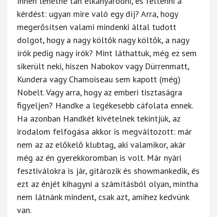
Innen lehetne tán elkanyarodni, és feltenni a
kérdést: ugyan mire való egy díj? Arra, hogy
megerősítsen valami mindenki által tudott
dolgot, hogy a nagy költők nagy költők, a nagy
írók pedig nagy írók? Mint láthattuk, még ez sem
sikerült neki, hiszen Nabokov vagy Dürrenmatt,
Kundera vagy Chamoiseau sem kapott (még)
Nobelt. Vagy arra, hogy az emberi tisztaságra
figyeljen? Handke a legékesebb cáfolata ennek.
Ha azonban Handkét kivételnek tekintjük, az
irodalom felfogása akkor is megváltozott: már
nem az az előkelő klubtag, aki valamikor, akár
még az én gyerekkoromban is volt. Már nyári
fesztiválokra is jár, gitározik és showmankedik, és
ezt az énjét kihagyni a számításból olyan, mintha
nem látnánk mindent, csak azt, amihez kedvünk
van.