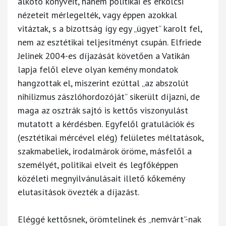
alkotó könyveit, hanem politikai és erkölcsi
nézeteit mérlegelték, vagy éppen azokkal
vitáztak, s a bizottság így egy „ügyet” karolt fel,
nem az esztétikai teljesítményt csupán. Elfriede
Jelinek 2004-es díjazását követően a Vatikán
lapja felől eleve olyan kemény mondatok
hangzottak el, miszerint ezúttal „az abszolút
nihilizmus zászlóhordozóját” sikerült díjazni, de
maga az osztrák sajtó is kettős viszonyulást
mutatott a kérdésben. Egyfelől gratulációk és
(esztétikai mércével elég) felületes méltatások,
szakmabeliek, irodalmárok öröme, másfelől a
személyét, politikai elveit és legfőképpen
közéleti megnyilvánulásait illető kőkemény
elutasítások övezték a díjazást.
Eléggé kettősnek, örömtelinek és „nemvárt”-nak