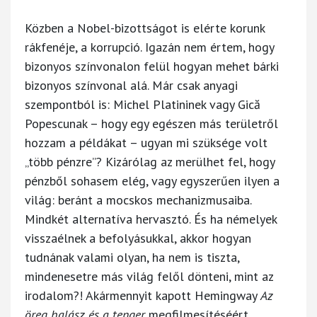
Közben a Nobel-bizottságot is elérte korunk
rákfenéje, a korrupció. Igazán nem értem, hogy
bizonyos színvonalon felül hogyan mehet bárki
bizonyos színvonal alá. Már csak anyagi
szempontból is: Michel Platininek vagy Gică
Popescunak – hogy egy egészen más területről
hozzam a példákat – ugyan mi szüksége volt
„több pénzre”? Kizárólag az merülhet fel, hogy
pénzből sohasem elég, vagy egyszerűen ilyen a
világ: beránt a mocskos mechanizmusaiba.
Mindkét alternatíva hervasztó. És ha némelyek
visszaélnek a befolyásukkal, akkor hogyan
tudnának valami olyan, ha nem is tiszta,
mindenesetre más világ felől dönteni, mint az
irodalom?! Akármennyit kapott Hemingway
Az
öreg halász és a tenger
megfilmesítéséért,