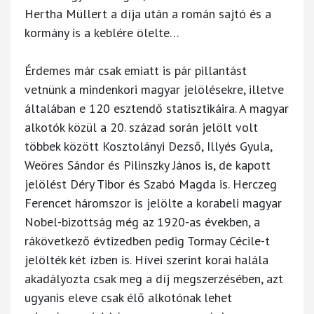
Hertha Müllert a díja után a román sajtó és a
kormány is a keblére ölelte…
Érdemes már csak emiatt is pár pillantást
vetnünk a mindenkori magyar jelölésekre, illetve
általában e 120 esztendő statisztikáira. A magyar
alkotók közül a 20. század során jelölt volt
többek között Kosztolányi Dezső, Illyés Gyula,
Weöres Sándor és Pilinszky János is, de kapott
jelölést Déry Tibor és Szabó Magda is. Herczeg
Ferencet háromszor is jelölte a korabeli magyar
Nobel-bizottság még az 1920-as években, a
rákövetkező évtizedben pedig Tormay Cécile-t
jelölték két ízben is. Hívei szerint korai halála
akadályozta csak meg a díj megszerzésében, azt
ugyanis eleve csak élő alkotónak lehet