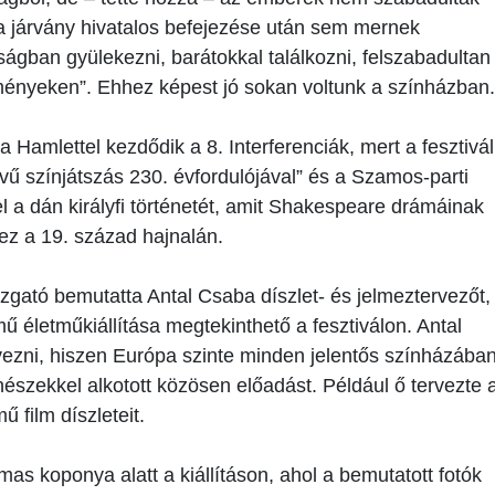
 „a járvány hivatalos befejezése után sem mernek
aságban gyülekezni, barátokkal találkozni, felszabadultan
eményeken”. Ehhez képest jó sokan voltunk a színházban.
Hamlettel kezdődik a 8. Interferenciák, mert a fesztivál
vű színjátszás 230. évfordulójával” és a Szamos-parti
el a dán királyfi történetét, amit Shakespeare drámáinak
ez a 19. század hajnalán.
zgató bemutatta Antal Csaba díszlet- és jelmeztervezőt,
ű életműkiállítása megtekinthető a fesztiválon. Antal
vezni, hiszen Európa szinte minden jelentős színházába
észekkel alkotott közösen előadást. Például ő tervezte 
film díszleteit.
mas koponya alatt a kiállításon, ahol a bemutatott fotók