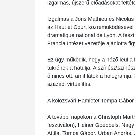
izgalmas, újszerű előadásokat feltét
Izgalmas a Joris Mathieu és Nicola
az Haut et Court közreműködésével 
dramatique national de Lyon. A feszt
Francia Intézet vezetője ajánlotta f
Ez úgy működik, hogy a néző leül a k
tükrének a hátulja. A színész\szín
ő nincs ott, amit látok a hologramj
századi virtualitás.
A kolozsvári Hamletet Tompa Gábor á
A további napokon a Christoph Marth
fesztiválon), Heiner Goebbels, Nagy
Attila, Tompa Gábor, Urbán András, Ji