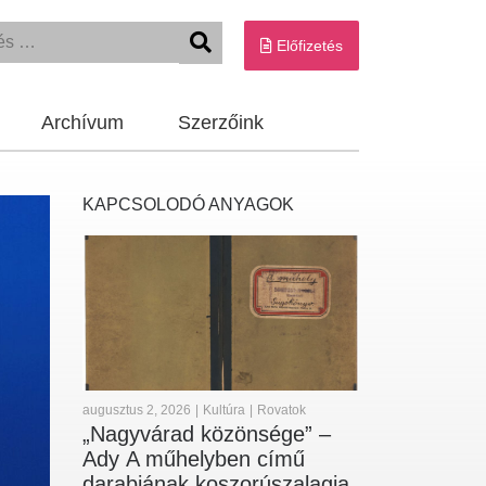
Előfizetés
Archívum
Szerzőink
KAPCSOLODÓ ANYAGOK
augusztus 2, 2026
|
Kultúra
|
Rovatok
„Nagyvárad közönsége” –
Ady A műhelyben című
darabjának koszorúszalagja