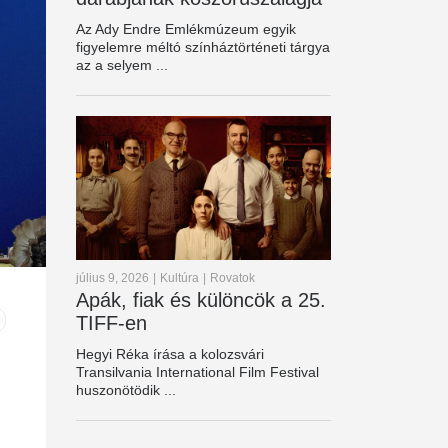
Az Ady Endre Emlékmúzeum egyik
figyelemre méltó színháztörténeti tárgya
az a selyem ...
július 9, 2026
|
Kultúra
|
Rovatok
Apák, fiak és különcök a 25.
TIFF-en
Hegyi Réka írása a kolozsvári
Transilvania International Film Festival
huszonötödik ...