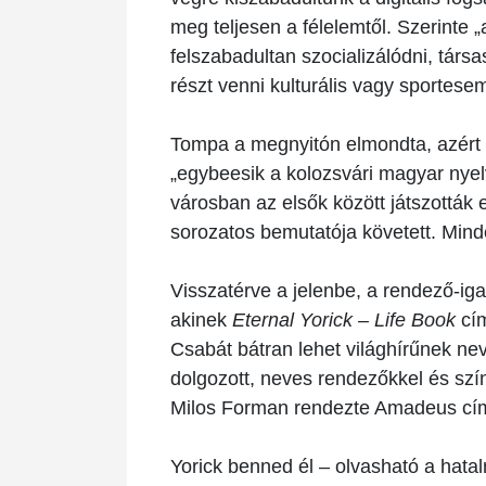
meg teljesen a félelemtől. Szerinte
felszabadultan szocializálódni, társ
részt venni kulturális vagy sportes
Tompa a megnyitón elmondta, azért a 
„egybeesik a kolozsvári magyar nyel
városban az elsők között játszották 
sorozatos bemutatója követett. Mind
Visszatérve a jelenbe, a rendező-iga
akinek
Eternal Yorick – Life Book
cím
Csabát bátran lehet világhírűnek ne
dolgozott, neves rendezőkkel és szín
Milos Forman rendezte Amadeus című 
Yorick benned él – olvasható a hatal