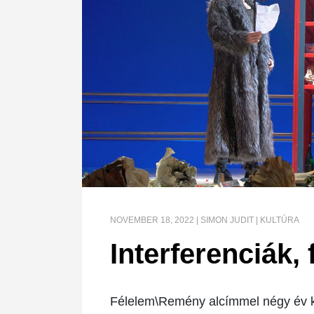
NOVEMBER 18, 2022
|
SIMON JUDIT
|
KULTÚRA
Interferenciák, 
Félelem\Remény alcímmel négy év ké