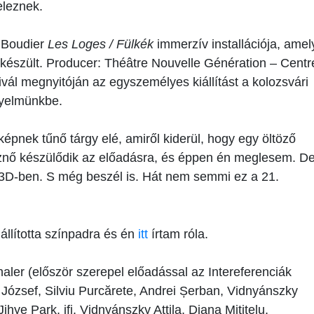
eleznek.
s Boudier
Les Loges / Fülkék
immerzív installációja, amel
készült. Producer: Théâtre Nouvelle Génération – Centr
ivál megnyitóján az egyszemélyes kiállítást a kolozsvári
igyelmünkbe.
épnek tűnő tárgy elé, amiről kiderül, hogy egy öltöző
észnő készülődik az előadásra, és éppen én meglesem. D
a, 3D-ben. S még beszél is. Hát nem semmi ez a 21.
llította színpadra és én
itt
írtam róla.
aler (először szerepel előadással az Intereferenciák
 József, Silviu Purcărete, Andrei Șerban, Vidnyánszky
hye Park, ifj. Vidnyánszky Attila, Diana Mititelu,