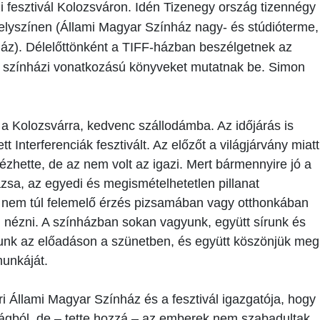
i fesztivál Kolozsváron. Idén Tizenegy ország tizennégy
elyszínen (Állami Magyar Színház nagy- és stúdióterme,
ház). Délelőttönként a TIFF-házban beszélgetnek az
j, színházi vonatkozású könyveket mutatnak be. Simon
a Kolozsvárra, kedvenc szállodámba. Az időjárás is
 Interferenciák fesztivált. Az előzőt a világjárvány miatt
nézhette, de az nem volt az igazi. Mert bármennyire jó a
zsa, az egyedi és megismételhetetlen pillanat
 nem túl felemelő érzés pizsamában vagy otthonkában
 nézni. A színházban sokan vagyunk, együtt sírunk és
unk az előadáson a szünetben, és együtt köszönjük meg
munkáját.
 Állami Magyar Színház és a fesztivál igazgatója, hogy
gságból, de – tette hozzá – az emberek nem szabadultak