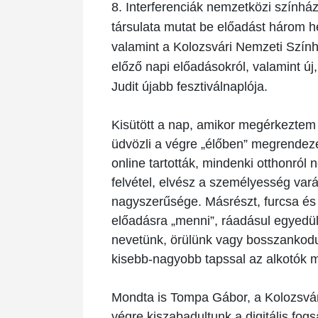
8. Interferenciák nemzetközi színház
társulata mutat be előadást három h
valamint a Kolozsvári Nemzeti Szín
előző napi előadásokról, valamint ú
Judit újabb fesztiválnaplója.
Kisütött a nap, amikor megérkeztem 
üdvözli a végre „élőben” megrendezett
online tartották, mindenki otthonról 
felvétel, elvész a személyesség vará
nagyszerűsége. Másrészt, furcsa és
előadásra „menni”, ráadásul egyedül
nevetünk, örülünk vagy bosszankod
kisebb-nagyobb tapssal az alkotók 
Mondta is Tompa Gábor, a Kolozsvári
végre kiszabadultunk a digitális fo