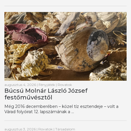
augusztus 4, 2026
|
Fényjáték
|
Rovatok
Búcsú Molnár László József
festőművésztől
Még 2016 decemberében – közel tíz esztendeje – volt a
Várad folyóirat 12. lapszámának a ...
augusztus 3, 2026
|
Rovatok
|
Társadalom