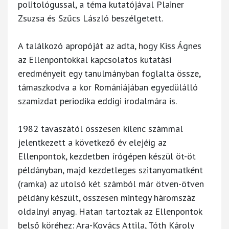
politológussal, a téma kutatójával Plainer
Zsuzsa és Szűcs László beszélgetett.
A találkozó apropóját az adta, hogy Kiss Ágnes
az Ellenpontokkal kapcsolatos kutatási
eredményeit egy tanulmányban foglalta össze,
támaszkodva a kor Romániájában egyedülálló
szamizdat periodika eddigi irodalmára is.
1982 tavaszától összesen kilenc számmal
jelentkezett a következő év elejéig az
Ellenpontok, kezdetben írógépen készül öt-öt
példányban, majd kezdetleges szitanyomatként
(ramka) az utolsó két számból már ötven-ötven
példány készült, összesen mintegy háromszáz
oldalnyi anyag. Hatan tartoztak az Ellenpontok
belső köréhez: Ara-Kovács Attila, Tóth Károly