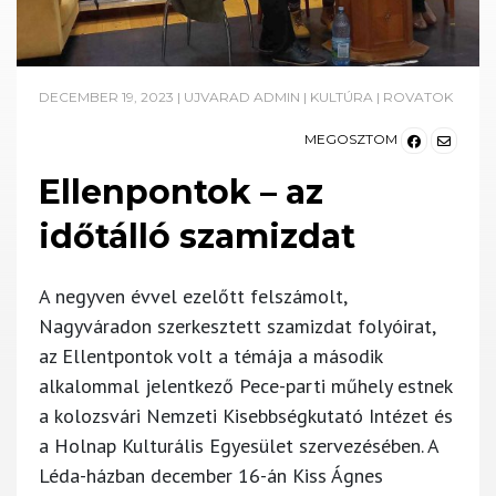
DECEMBER 19, 2023
|
UJVARAD ADMIN
|
KULTÚRA
|
ROVATOK
MEGOSZTOM
Ellenpontok – az
időtálló szamizdat
A negyven évvel ezelőtt felszámolt,
Nagyváradon szerkesztett szamizdat folyóirat,
az Ellentpontok volt a témája a második
alkalommal jelentkező Pece-parti műhely estnek
a kolozsvári Nemzeti Kisebbségkutató Intézet és
a Holnap Kulturális Egyesület szervezésében. A
Léda-házban december 16-án Kiss Ágnes