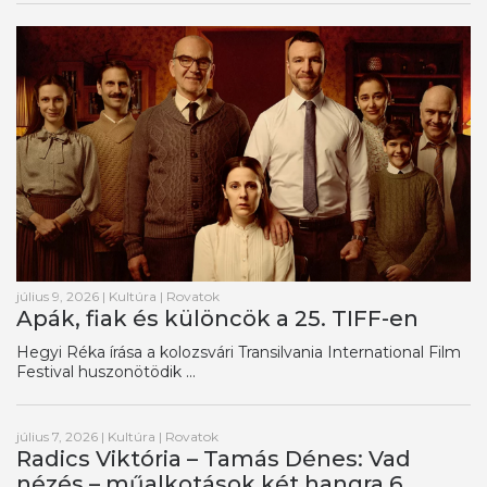
július 9, 2026
|
Kultúra
|
Rovatok
Apák, fiak és különcök a 25. TIFF-en
Hegyi Réka írása a kolozsvári Transilvania International Film
Festival huszonötödik ...
július 7, 2026
|
Kultúra
|
Rovatok
Radics Viktória – Tamás Dénes: Vad
nézés – műalkotások két hangra 6.