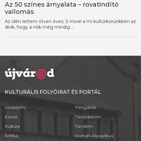
Az 50 színes árnyalata – rovatindító
vallomás
Az idén lettem ötven éves. S mivel a mi kultúrkörünkben az
dívik, hogy a nők még mindig ...
KULTURÁLIS FOLYÓIRAT ÉS PORTÁL
Irodalom
Fényjáték
Esszé
Társadalom
Kultúra
Tandem
Kritika
Kortárs klasszikus