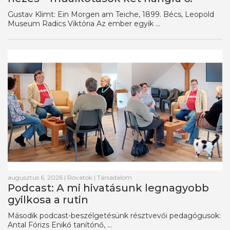
Gustav Klimt: Ein Morgen am Teiche, 1899. Bécs, Leopold
Museum Radics Viktória Az ember egyik ...
augusztus 6, 2026
|
Rovatok
|
Társadalom
Podcast: A mi hivatásunk legnagyobb
gyilkosa a rutin
Második podcast-beszélgetésünk résztvevői pedagógusok:
Antal Fórizs Enikő tanítónő, ...