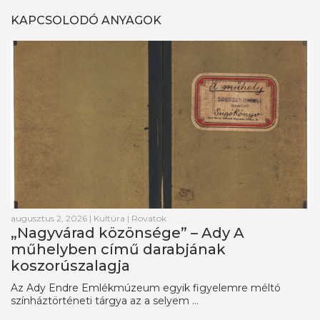
KAPCSOLODÓ ANYAGOK
augusztus 2, 2026
|
Kultúra
|
Rovatok
„Nagyvárad közönsége” – Ady A
műhelyben című darabjának
koszorúszalagja
Az Ady Endre Emlékmúzeum egyik figyelemre méltó
színháztörténeti tárgya az a selyem ...