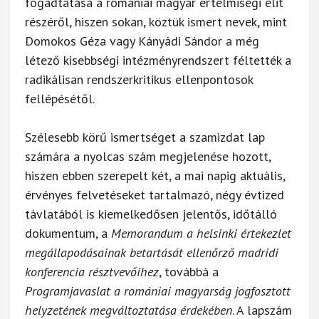
fogadtatása a romániai magyar értelmiségi elit
részéről, hiszen sokan, köztük ismert nevek, mint
Domokos Géza vagy Kányádi Sándor a még
létező kisebbségi intézményrendszert féltették a
radikálisan rendszerkritikus ellenpontosok
fellépésétől.
Szélesebb körű ismertséget a szamizdat lap
számára a nyolcas szám megjelenése hozott,
hiszen ebben szerepelt két, a mai napig aktuális,
érvényes felvetéseket tartalmazó, négy évtized
távlatából is kiemelkedősen jelentős, időtálló
dokumentum, a
Memorandum a helsinki értekezlet
megállapodásainak betartását ellenőrző madridi
konferencia résztvevőihez
, továbbá a
Programjavaslat a romániai magyarság jogfosztott
helyzetének megváltoztatása érdekében
. A lapszám