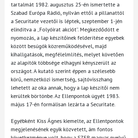
tartalmát 1982. augusztus 25-én ismertette a
Szabad Európa Rádió, nyilván ettől a pillanattól
a Securitate vezetői is léptek, szeptember 1-jén
elindítva a „Folyóirat akciót”. Megkezdődött e
nyomozás, a lap készítőinek felderítése egyebek
között besúgók közreműködésével, majd
kihallgatások, megfélelmlítés, melyet követően
az alapítók többsége elhagyni kényszerült az
országot. A kutató szerint éppen a szélesebb
körű, nemzetközi ismertség, sajtóvisszhang
lehetett az oka annak, hogy a lap készítői nem
kerültek börtönbe. Az Ellenpontok ügyét 1983.
május 17-én formálisan lezárta a Securitate.
Egyébként Kiss Ágnes kiemelte, az Ellentpontok
megjelenésének egyik közvetett, ám fontos
következménye volt, hogy a SZER magyar nyelvű