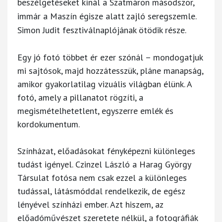
beszélgetéseket kínál a Szatmáron másodszor,
immár a Maszín égisze alatt zajló seregszemle.
Simon Judit
fesztiválnaplójának ötödik része.
Egy jó fotó többet ér ezer szónál – mondogatjuk
mi sajtósok, majd hozzátesszük, pláne manapság,
amikor gyakorlatilag vizuális világban élünk. A
fotó, amely a pillanatot rögzíti, a
megismételhetetlent, egyszerre emlék és
kordokumentum.
Színházat, előadásokat fényképezni különleges
tudást igényel. Czinzel László a Harag György
Társulat fotósa nem csak ezzel a különleges
tudással, látásmóddal rendelkezik, de egész
lényével színházi ember. Azt hiszem, az
előadóművészet szeretete nélkül, a fotográfiák