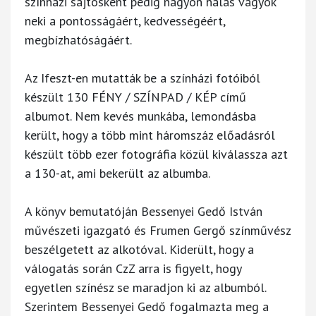
színházi sajtósként pedig nagyon hálás vagyok
neki a pontosságáért, kedvességéért,
megbízhatóságáért.
Az Ifeszt-en mutatták be a színházi fotóiból
készült 130 FÉNY / SZÍNPAD / KÉP című
albumot. Nem kevés munkába, lemondásba
került, hogy a több mint háromszáz előadásról
készült több ezer fotográfia közül kiválassza azt
a 130-at, ami bekerült az albumba.
A könyv bemutatóján Bessenyei Gedő István
művészeti igazgató és Frumen Gergő színművész
beszélgetett az alkotóval. Kiderült, hogy a
válogatás során CzZ arra is figyelt, hogy
egyetlen színész se maradjon ki az albumból.
Szerintem Bessenyei Gedő fogalmazta meg a