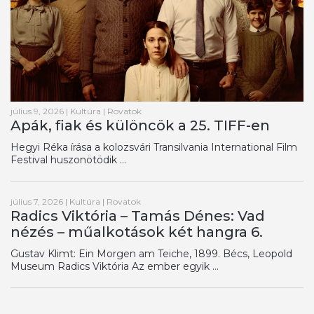
július 9, 2026
|
Kultúra
|
Rovatok
Apák, fiak és különcök a 25. TIFF-en
Hegyi Réka írása a kolozsvári Transilvania International Film
Festival huszonötödik ...
július 7, 2026
|
Kultúra
|
Rovatok
Radics Viktória – Tamás Dénes: Vad
nézés – műalkotások két hangra 6.
Gustav Klimt: Ein Morgen am Teiche, 1899. Bécs, Leopold
Museum Radics Viktória Az ember egyik ...