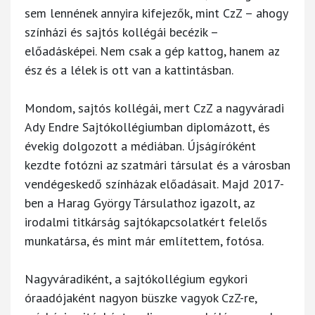
sem lennének annyira kifejezők, mint CzZ – ahogy
színházi és sajtós kollégái becézik –
előadásképei. Nem csak a gép kattog, hanem az
ész és a lélek is ott van a kattintásban.
Mondom, sajtós kollégái, mert CzZ a nagyváradi
Ady Endre Sajtókollégiumban diplomázott, és
évekig dolgozott a médiában. Újságíróként
kezdte fotózni az szatmári társulat és a városban
vendégeskedő színházak előadásait. Majd 2017-
ben a Harag György Társulathoz igazolt, az
irodalmi titkárság sajtókapcsolatkért felelős
munkatársa, és mint már említettem, fotósa.
Nagyváradiként, a sajtókollégium egykori
óraadójaként nagyon büszke vagyok CzZ-re,