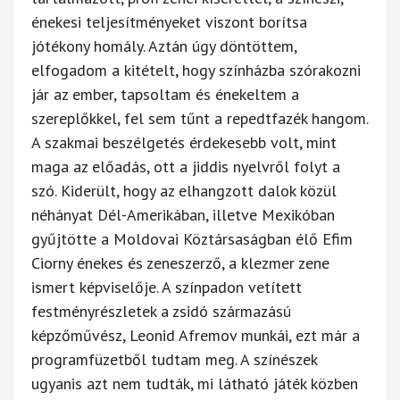
énekesi teljesítményeket viszont borítsa
jótékony homály. Aztán úgy döntöttem,
elfogadom a kitételt, hogy színházba szórakozni
jár az ember, tapsoltam és énekeltem a
szereplőkkel, fel sem tűnt a repedtfazék hangom.
A szakmai beszélgetés érdekesebb volt, mint
maga az előadás, ott a jiddis nyelvről folyt a
szó. Kiderült, hogy az elhangzott dalok közül
néhányat Dél-Amerikában, illetve Mexikóban
gyűjtötte a Moldovai Köztársaságban élő Efim
Ciorny énekes és zeneszerző, a klezmer zene
ismert képviselője. A színpadon vetített
festményrészletek a zsidó származású
képzőművész, Leonid Afremov munkái, ezt már a
programfüzetből tudtam meg. A színészek
ugyanis azt nem tudták, mi látható játék közben