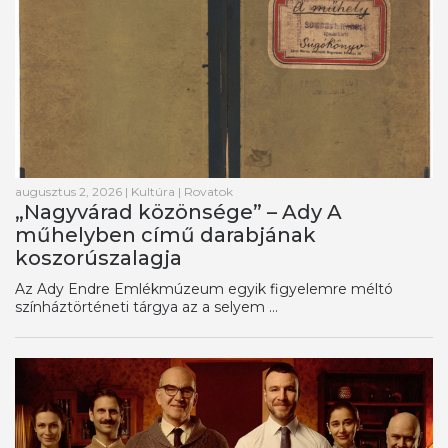
augusztus 2, 2026
|
Kultúra
|
Rovatok
„Nagyvárad közönsége” – Ady A
műhelyben című darabjának
koszorúszalagja
Az Ady Endre Emlékmúzeum egyik figyelemre méltó
színháztörténeti tárgya az a selyem ...