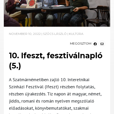
NOVEMBER 10, 2022
|
SZŰCS LÁSZLÓ
|
KULTÚRA
MEGOSZTOM
10. Ifeszt, fesztiválnapló
(5.)
A Szatmárnémetiben zajló 10. Interetnikai
Színházi Fesztivál (Ifeszt) részben folytatás,
részben újrakezdés. Tíz napon át magyar, német,
jiddis, romani és román nyelven megszólaló
előadásokat, könyvbemutatókat, szakmai