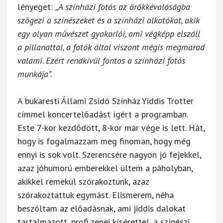
lényeget:
„A színházi fotós az örökkévalóságba
szögezi a színészeket és a színházi alkotókat, akik
egy olyan művészet gyakorlói, ami végképp elszáll
a pillanattal, a fotók által viszont mégis megmarad
valami. Ezért rendkívül fontos a színházi fotós
munkája”.
A bukaresti Állami Zsidó Színház Yiddis Trotter
címmel koncertelőadást ígért a programban.
Este 7-kor kezdődött, 8-kor már vége is lett. Hát,
hogy is fogalmazzam meg finoman, hogy még
ennyi is sok volt. Szerencsére nagyon jó fejekkel,
azaz jóhumorú emberekkel ültem a páholyban,
akikkel remekül szórakoztunk, azaz
szórakoztattuk egymást. Elismerem, néha
beszóltam az előadásnak, ami jiddis dalokat
tartalmazott, profi zenei kísérettel, a színészi,