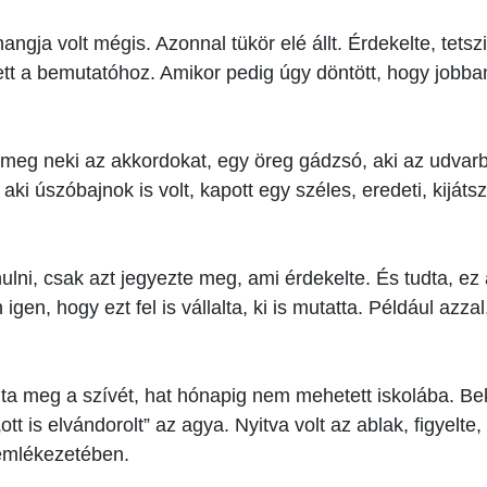
angja volt mégis. Azonnal tükör elé állt. Érdekelte, tets
tett a bemutatóhoz. Amikor pedig úgy döntött, hogy jobb
g neki az akkordokat, egy öreg gádzsó, aki az udvarba k
aki úszóbajnok is volt, kapott egy széles, eredeti, kijátsz
ulni, csak azt jegyezte meg, ami érdekelte. És tudta, ez
en, hogy ezt fel is vállalta, ki is mutatta. Például azza
 meg a szívét, hat hónapig nem mehetett iskolába. Bek
t is elvándorolt” az agya. Nyitva volt az ablak, figyelte
 emlékezetében.