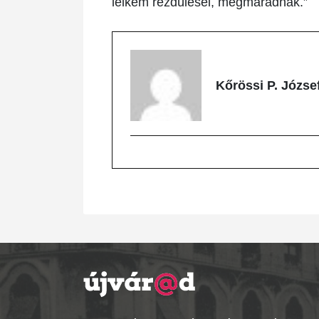
lelkem rezdülései, megmaradnak.”
Kőrössi P. Józse