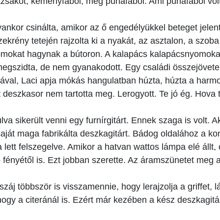
zsákot, keményfából, meg puhafából. Ami puhafából volt,
ankor csinálta, amikor az ő engedélyükkel beteget jelen
szekrény tetején rajzolta ki a nyakát, az asztalon, a szo
yomokat hagynak a bútoron. A kalapács kalapácsnyomoka
megszidta, de nem gyanakodott. Egy családi összejövetel
yhával, Laci apja mókás hangulatban húzta, húzta a harmon
ult deszkasor nem tartotta meg. Lerogyott. Te jó ég. Hova
lva sikerült venni egy furnírgitárt. Ennek szaga is volt
saját maga fabrikálta deszkagitárt. Bádog oldalához a ko
lett felszegelve. Amikor a hatvan wattos lámpa elé állt,
fényétől is. Ezt jobban szerette. Az áramszünetet meg a 
záj többször is visszamennie, hogy lerajzolja a griffet, l
gy a citeránál is. Ezért már kezében a kész deszkagitár