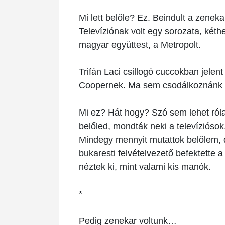
Mi lett belőle? Ez. Beindult a zenek
Televíziónak volt egy sorozata, két
magyar együttest, a Metropolt.
Trifán Laci csillogó cuccokban jelent
Coopernek. Ma sem csodálkoznánk ra
Mi ez? Hát hogy? Szó sem lehet ról
belőled, mondták neki a televízióso
Mindegy mennyit mutattok belőlem, d
bukaresti felvételvezető befektette a
néztek ki, mint valami kis manók.
*
Pedig zenekar voltunk…