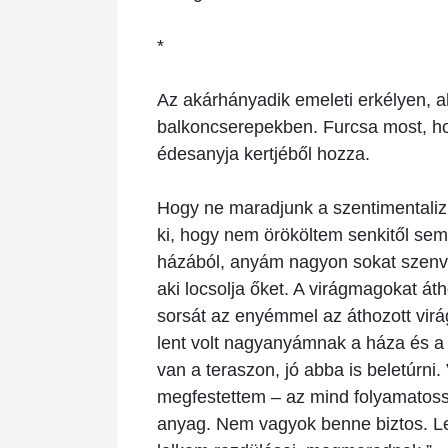
*
Az akárhányadik emeleti erkélyen, a
balkoncserepekben. Furcsa most, ho
édesanyja kertjéből hozza.
Hogy ne maradjunk a szentimentalizm
ki, hogy nem örököltem senkitől se
házából, anyám nagyon sokat szenved
aki locsolja őket. A virágmagokat át
sorsát az enyémmel az áthozott virág
lent volt nagyanyámnak a háza és a k
van a teraszon, jó abba is beletúrni
megfestettem – az mind folyamatossá
anyag. Nem vagyok benne biztos. Leh