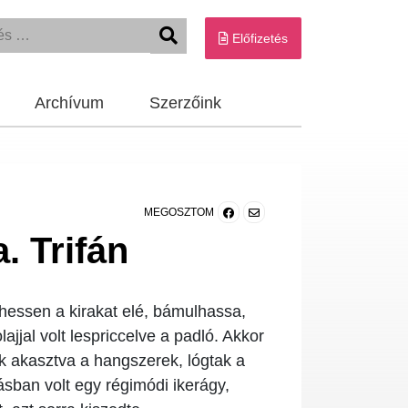
Előfizetés
Archívum
Szerzőink
MEGOSZTOM
. Trifán
lhessen a kirakat elé, bámulhassa,
ajjal volt lespriccelve a padló. Akkor
ak akasztva a hangszerek, lógtak a
kásban volt egy régimódi ikerágy,