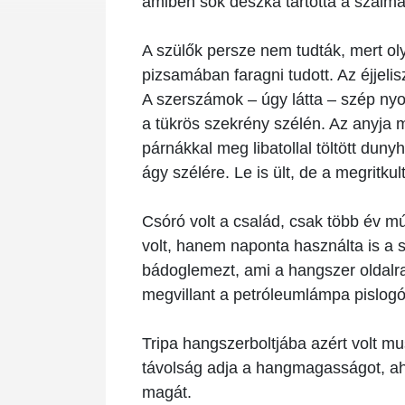
amiben sok deszka tartotta a szalma
A szülők persze nem tudták, mert oly
pizsamában faragni tudott. Az éjjeli
A szerszámok – úgy látta – szép n
a tükrös szekrény szélén. Az anyja 
párnákkal meg libatollal töltött dun
ágy szélére. Le is ült, de a megritk
Csóró volt a család, csak több év mú
volt, hanem naponta használta is a 
bádoglemezt, ami a hangszer oldalra 
megvillant a petróleumlámpa pislogó 
Tripa hangszerboltjába azért volt mus
távolság adja a hangmagasságot, aho
magát.