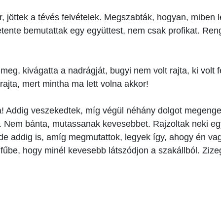
ar, jöttek a tévés felvételek. Megszabták, hogyan, miben
hetente bemutattak egy együttest, nem csak profikat. Ren
 meg, kivágatta a nadrágját, bugyi nem volt rajta, ki volt 
jta, mert mintha ma lett volna akkor!
a! Addig veszekedtek, míg végül néhány dolgot megeng
k. Nem bánta, mutassanak kevesebbet. Rajzoltak neki egy 
e addig is, amíg megmutattok, legyek így, ahogy én vag
 fűbe, hogy minél kevesebb látszódjon a szakállból. Zizeg