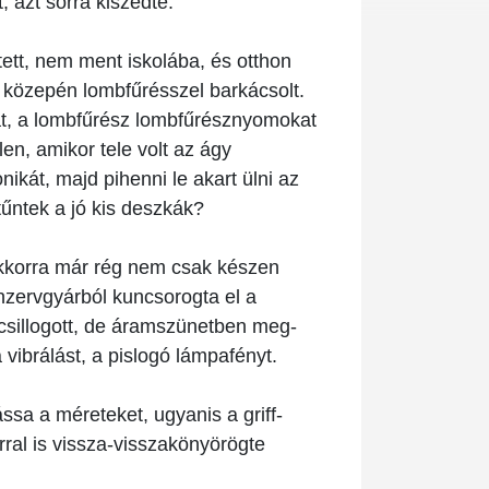
 azt sorra kiszedte.
tett, nem ment iskolába, és otthon
ba közepén lombfűrésszel barkácsolt.
t, a lombfűrész lombfűrésznyomokat
en, amikor tele volt az ágy
ikát, majd pihenni le akart ülni az
 tűntek a jó kis deszkák?
. Akkorra már rég nem csak készen
nzervgyárból kuncsorogta el a
 csillogott, de áramszünetben meg-
vibrálást, a pislogó lámpafényt.
ássa a méreteket, ugyanis a griff-
ral is vissza-visszakönyörögte