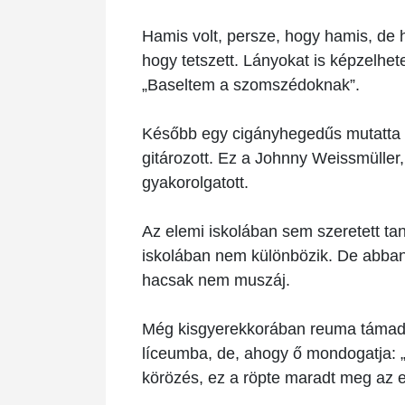
Hamis volt, persze, hogy hamis, de h
hogy tetszett. Lányokat is képzelhe
„Baseltem a szomszédoknak”.
Később egy cigányhegedűs mutatta me
gitározott. Ez a Johnny Weissmüller, 
gyakorolgatott.
Az elemi iskolában sem szeretett tan
iskolában nem különbözik. De abban ig
hacsak nem muszáj.
Még kisgyerekkorában reuma támadta
líceumba, de, ahogy ő mondogatja: „ot
körözés, ez a röpte maradt meg az