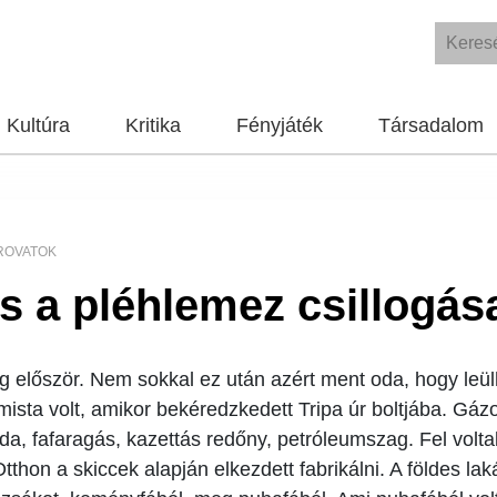
Kultúra
Kritika
Fényjáték
Társadalom
ROVATOK
s a pléhlemez csillogása
eg először. Nem sokkal ez után azért ment oda, hogy leü
ista volt, amikor bekéredzkedett Tripa úr boltjába. Gázol
ráda, fafaragás, kazettás redőny, petróleumszag. Fel volt
tthon a skiccek alapján elkezdett fabrikálni. A földes la