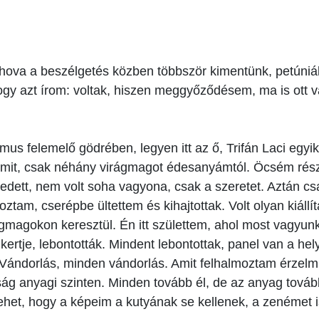
hova a beszélgetés közben többször kimentünk, petúniák,
gy azt írom: voltak, hiszen meggyőződésem, ma is ott v
us felemelő gödrében, legyen itt az ő, Trifán Laci egyik
mmit, csak néhány virágmagot édesanyámtól. Öcsém része
ett, nem volt soha vagyona, csak a szeretet. Aztán csa
hoztam, cserépbe ültettem és kihajtottak. Volt olyan kiá
magokon keresztül. Én itt születtem, ahol most vagyunk, 
ertje, lebontották. Mindent lebontottak, panel van a he
. Vándorlás, minden vándorlás. Amit felhalmoztam érzelm
g anyagi szinten. Minden tovább él, de az anyag tovább
et, hogy a képeim a kutyának se kellenek, a zenémet is 