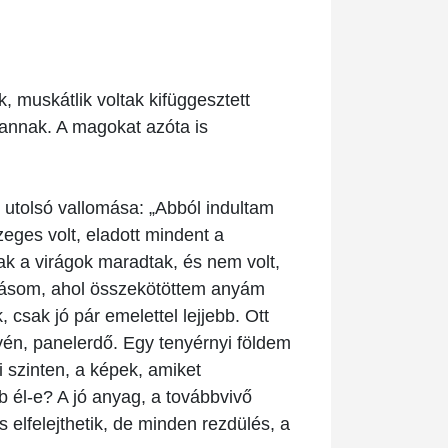
 muskátlik voltak kifüggesztett
annak. A magokat azóta is
 utolsó vallomása: „Abból indultam
ges volt, eladott mindent a
k a virágok maradtak, és nem volt,
llításom, ahol összekötöttem anyám
csak jó pár emelettel lejjebb. Ott
lyén, panelerdő. Egy tenyérnyi földem
i szinten, a képek, amiket
 él-e? A jó anyag, a továbbvivő
elfelejthetik, de minden rezdülés, a