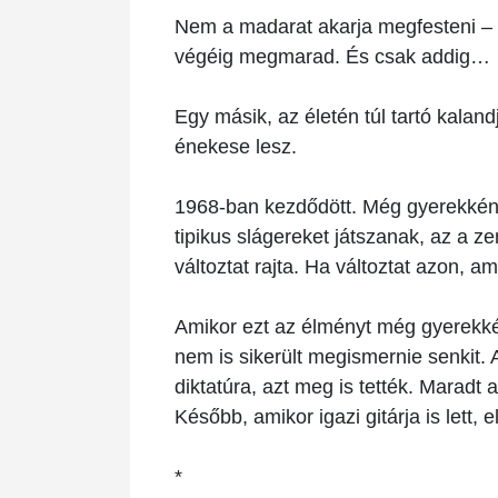
Nem a madarat akarja megfesteni – e
végéig megmarad. És csak addig…
Egy másik, az életén túl tartó kala
énekese lesz.
1968-ban kezdődött. Még gyerekként
tipikus slágereket játszanak, az a 
változtat rajta. Ha változtat azon, am
Amikor ezt az élményt még gyerekkén
nem is sikerült megismernie senkit. 
diktatúra, azt meg is tették. Maradt 
Később, amikor igazi gitárja is lett, 
*