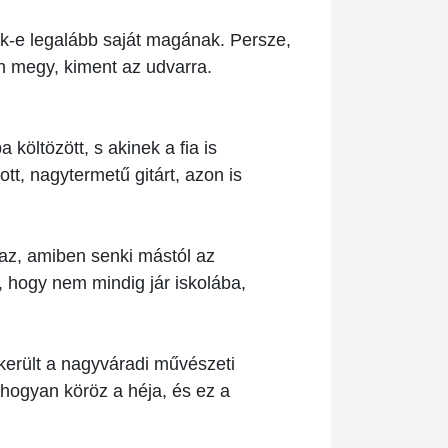
zik-e legalább saját magának. Persze,
an megy, kiment az udvarra.
öltözött, s akinek a fia is
ott, nagytermetű gitárt, azon is
 az, amiben senki mástól az
l, hogy nem mindig jár iskolába,
erült a nagyváradi művészeti
, hogyan köröz a héja, és ez a