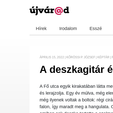
Hírek
Irodalom
Esszé
ÁPRILIS 15, 2022
|
KŐRÖSSI P. JÓZSEF
|
KÉPTÁR
|
A deszkagitár é
A Fő utca egyik kirakatában látta m
és lerajzolja. Egy év múlva, még elem
még ilyenek voltak a boltok: régi ci
falon, így maradt meg a hangulata. O