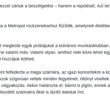
zzel zártuk a beszélgetést – hanem a repülését. Azt ter
ndja a Metropol rockzenekarhoz fűződik, amelynek életébe
 megleste egyik próbájukat a külvárosi munkásklubban.
zene valami más. Valami olyan, amihez neki köze lehet e
i hozzájuk kötheti.
t felfedezte a maga számára, az igazi koncertekre a k
Azok szigorúan vettek minden fegyelmet, öltönyt viseltek.
a vágyakozás. Akkor határozta el: bármi is jöjjön, ennek 
elkezdett számukra őket is lázító dalokat írni.