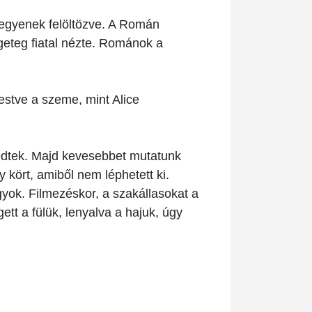
 legyenek felöltözve. A Román
geteg fiatal nézte. Románok a
festve a szeme, mint Alice
edtek. Majd kevesebbet mutatunk
kört, amiből nem léphetett ki.
yok. Filmezéskor, a szakállasokat a
ett a fülük, lenyalva a hajuk, úgy