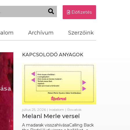
Előfizetés
dalom
Archívum
Szerzőink
KAPCSOLODÓ ANYAGOK
július 25, 2026
|
Irodalom
|
Rovatok
Melani Merle versei
A madarak visszahívásaCalling Back