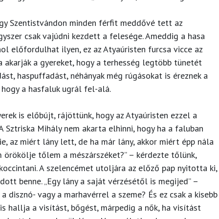
gy Szentistvándon minden férfit meddővé tett az
egyszer csak vajúdni kezdett a felesége. Ameddig a hasa
hol előfordulhat ilyen, ez az Atyaúristen furcsa vicce az
a akarják a gyereket, hogy a terhesség legtöbb tünetét
dást, haspuffadást, néhányak még rúgásokat is éreznek a
ogy a hasfaluk ugrál fel-alá.
erek is előbújt, rájöttünk, hogy az Atyaúristen ezzel a
A Sztriska Mihály nem akarta elhinni, hogy ha a faluban
e, az miért lány lett, de ha már lány, akkor miért épp nála
m örökölje tőlem a mészárszéket?” – kérdezte tőlünk,
occintani. A szelencémet utoljára az előző pap nyitotta ki,
ott benne. „Egy lány a saját vérzésétől is megijed” –
l a disznó- vagy a marhavérrel a szeme? És ez csak a kisebb
s hallja a visítást, bőgést, márpedig a nők, ha visítást