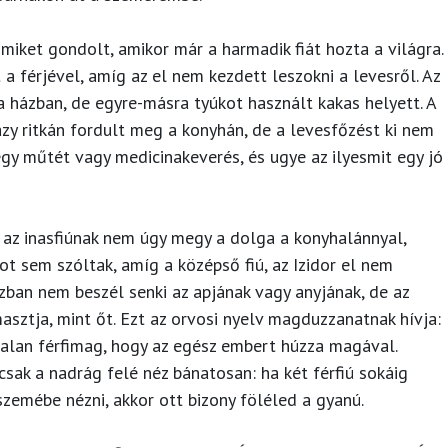
miket gondolt, amikor már a harmadik fiát hozta a világra.
a férjével, amíg az el nem kezdett leszokni a levesről. Az
a házban, de egyre-másra tyúkot használt kakas helyett. A
zy ritkán fordult meg a konyhán, de a levesfőzést ki nem
egy műtét vagy medicinakeverés, és ugye az ilyesmit egy jó
y az inasfiúnak nem úgy megy a dolga a konyhalánnyal,
ot sem szóltak, amíg a középső fiú, az Izidor el nem
ázban nem beszél senki az apjának vagy anyjának, de az
asztja, mint őt. Ezt az orvosi nyelv magduzzanatnak hívja:
talan férfimag, hogy az egész embert húzza magával.
 csak a nadrág felé néz bánatosan: ha két férfiú sokáig
szemébe nézni, akkor ott bizony föléled a gyanú.