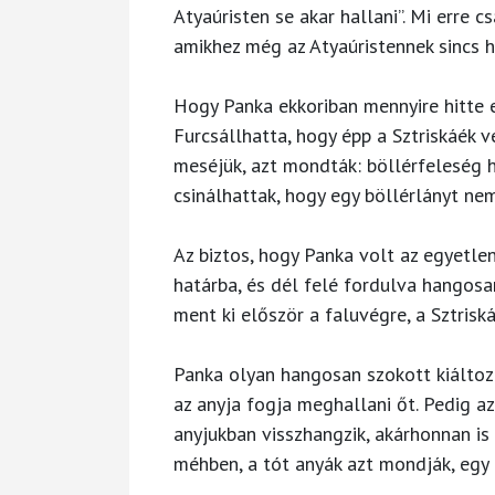
Atyaúristen se akar hallani”. Mi erre 
amikhez még az Atyaúristennek sincs 
Hogy Panka ekkoriban mennyire hitte e
Furcsállhatta, hogy épp a Sztriskáék 
meséjük, azt mondták: böllérfeleség h
csinálhattak, hogy egy böllérlányt ne
Az biztos, hogy Panka volt az egyetlen 
határba, és dél felé fordulva hangos
ment ki először a faluvégre, a Sztris
Panka olyan hangosan szokott kiáltoz
az anyja fogja meghallani őt. Pedig az
anyjukban visszhangzik, akárhonnan is 
méhben, a tót anyák azt mondják, egy 