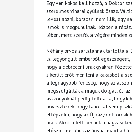
Egy vén kakas kell hozzá, a Doktor s
szerelmes viharai gyűlnek össze. Váltig
levest sózni, borsozni nem illik, egy n
izmok is megpuhulnak. Közben a répát,
lében, mert szétfő, a végére minden z
Néhány orvos sarlatánnak tartotta a Do
„a legyöngült emberből egészségest, a
hogy a debreceni urak gyakran főzette
sikerült erőt meríteni a kakasból a s
a legnagyobb feneség, hogy az asszony
megszolgálták a maguk dolgát, és az u
asszonyoknál pedig telik arra, hogy kih
növesztenek, hogy fabottal sem piszk
elképzelni, hogy az Újházy doktornak 
uraik. Akkora lett bennük a bagzási k
először melléjük az ágyba, majd a há