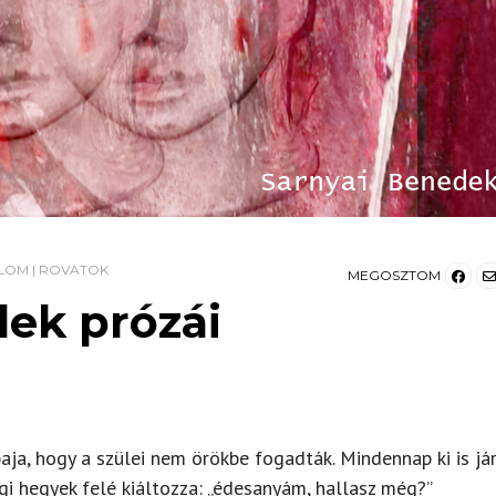
LOM
|
ROVATOK
MEGOSZTOM
ek prózái
aja, hogy a szülei nem örökbe fogadták. Mindennap ki is já
gi hegyek felé kiáltozza: „édesanyám, hallasz még?”