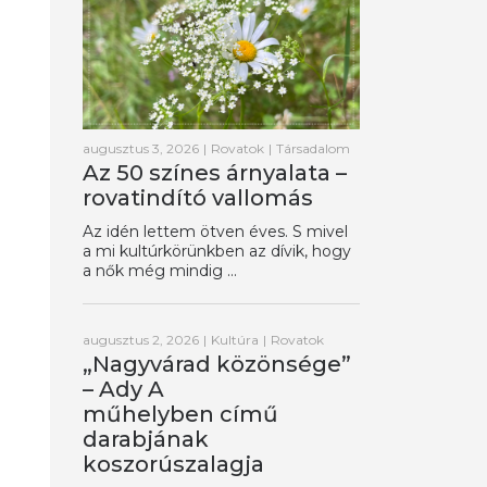
augusztus 3, 2026
|
Rovatok
|
Társadalom
Az 50 színes árnyalata –
rovatindító vallomás
Az idén lettem ötven éves. S mivel
a mi kultúrkörünkben az dívik, hogy
a nők még mindig ...
augusztus 2, 2026
|
Kultúra
|
Rovatok
„Nagyvárad közönsége”
– Ady A
műhelyben című
darabjának
koszorúszalagja