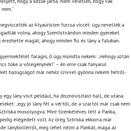
helyett, hogy a kezük járna. Nem véletlen, hogy vak
l nem.”
egviccelték az Atyaúristen furcsa viccét: úgy nevelték a
fogadták volna, ahogy Szentistvándon minden gyereket.
 érezhette magát, ahogy minden fiú és lány a faluban.
iúgyermekfélét faragni, ő úgy mondta nekem: „nehogy aztán
ncs töke a vőlegénynek!” – én erre csak fanyarul
: két hazugságot már nehéz szívvel gyónna nekem hétről-
egy lány visít például, ha disznóvisítást hall, de utána
eleket: „egy jó lány fél a vértől, de a szartól már csak nem
ztriska mosolyogva. Mire tizenkétéves lett a Panka,
 pedig elégedett volt. Az öreg Sztriska ekkorra már
„de lányböllérről, meg lehet nézni a Pankát, maga az