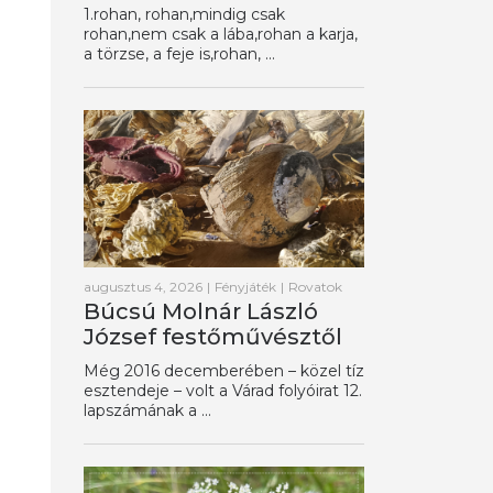
1.rohan, rohan,mindig csak
rohan,nem csak a lába,rohan a karja,
a törzse, a feje is,rohan, ...
augusztus 4, 2026
|
Fényjáték
|
Rovatok
Búcsú Molnár László
József festőművésztől
Még 2016 decemberében – közel tíz
esztendeje – volt a Várad folyóirat 12.
lapszámának a ...