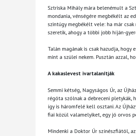
Sztriska Mihály mára belenémult a Sz
mondania, vénségére megbékélt az eddi
szintúgy megbékélt vele: ha már csak 
szeretik, ahogy a többi jobb híján-gye
Talán magának is csak hazudja, hogy e
mint a szülei nekem. Pusztán azzal, h
A kakaslevest ivartalanítják
Semmi kétség, Nagyságos Úr, az Újházy-
régóta szólnak a debreceni pletykák, 
így is háromfelé kell osztani. Az Újhá
fiai közül valamelyiket, egy jó orvos 
Mindenki a Doktor Úr színészfiától, az 