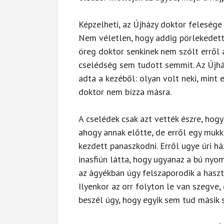
Képzelheti, az Újházy doktor felesége 
Nem véletlen, hogy addig pörlekedett 
öreg doktor senkinek nem szólt erről 
cselédség sem tudott semmit. Az Újhá
adta a kezéből: olyan volt neki, mint 
doktor nem bízza másra.
A cselédek csak azt vették észre, hog
ahogy annak előtte, de erről egy mukk
kezdett panaszkodni. Erről ugye úri h
inasfiún látta, hogy ugyanaz a bú nyom
az ágyékban úgy felszaporodik a hasz
Ilyenkor az orr folyton le van szegve,
beszél úgy, hogy egyik sem tud másik 