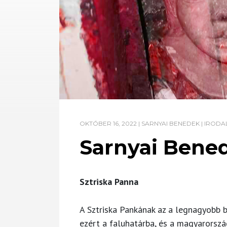
OKTÓBER 16, 2022
|
SARNYAI BENEDEK
|
IRODA
Sarnyai Bened
Sztriska Panna
A Sztriska Pankának az a legnagyobb b
ezért a faluhatárba, és a magyarorszá