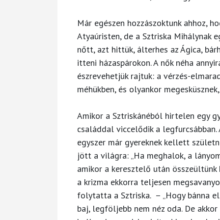
Már egészen hozzászoktunk ahhoz, ho
Atyaúristen, de a Sztriska Mihálynak 
nőtt, azt hittük, álterhes az Ágica, bár
itteni házaspárokon. A nők néha annyir
észrevehetjük rajtuk: a vérzés-elmara
méhükben, és olyankor megesküsznek, h
Amikor a Sztriskánéból hirtelen egy gy
családdal viccelődik a legfurcsábban. 
egyszer már gyereknek kellett születni
jött a világra: „Ha meghalok, a lányo
amikor a keresztelő után összeültünk k
a krizma ekkorra teljesen megsavanyod
folytatta a Sztriska. – „Hogy bánna e
baj, legföljebb nem néz oda. De akkor i