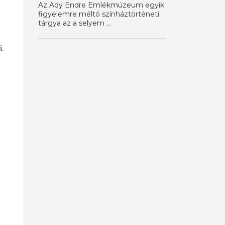
Az Ady Endre Emlékmúzeum egyik
figyelemre méltó színháztörténeti
tárgya az a selyem ...
.