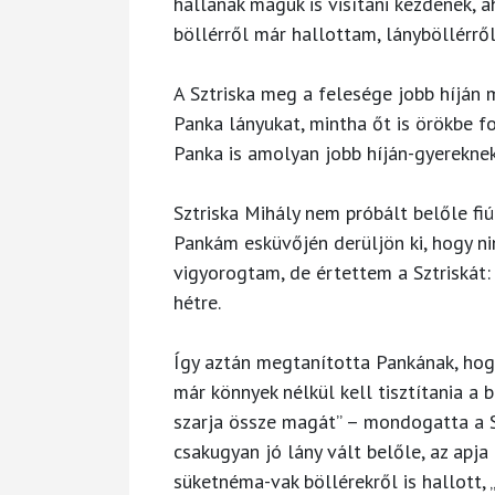
hallanak maguk is visítani kezdenek, a
böllérről már hallottam, lányböllérrő
A Sztriska meg a felesége jobb híján m
Panka lányukat, mintha őt is örökbe 
Panka is amolyan jobb híján-gyereknek
Sztriska Mihály nem próbált belőle f
Pankám esküvőjén derüljön ki, hogy ni
vigyorogtam, de értettem a Sztriskát
hétre.
Így aztán megtanította Pankának, hogy 
már könnyek nélkül kell tisztítania a b
szarja össze magát” – mondogatta a S
csakugyan jó lány vált belőle, az apja
süketnéma-vak böllérekről is hallott, 