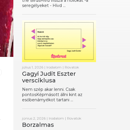
the BirdsHívd vissza a hollókat -a
seregélyeket - Hívd ...
július 1, 2026
|
Irodalom
|
Rovatok
Gagyi Judit Eszter
versciklusa
Nem szép akar lenni. Csak
pontosKépmásott állni kint az
esőbenárnyékot tartani ...
június 2, 2026
|
Irodalom
|
Rovatok
r
Borzalmas