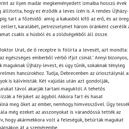
zerint az ilyen madár megkeményedett izmaiba hosszú évek
 állította, hogy ez érződik a leves ízén is. A rendes Újházy-
apig tart a főzésidő: amíg a kakasból kifő az erő, és az öreg
 zellert, karalábét, petrezselymet három óránként cserélik 
amat csakis a húsból és a zöldségekből áll össze.
ktor Urat, de ő receptre is fölírta a levesét, azt mondta:
z egészséges emberből vérbő ifjút csinál.” Annyi bizonyos,
k maguknak Újházy-levest, és úgy tűnik, sokaknak tényleg
zerelmes hancúrokhoz. Tudja, Debrecenben az úriosztálynál a
ok is kálvinisták. Két vajúdás után azt gondolják,
rukat távol akarják tartani maguktól. A tehetős
ízzák a férjüket az ágyból. Akkora fart és hasat
álná meg őket az ember, nemhogy hímvesszővel. Úgy tessé
hála még ezeket az asszonyokat is várandóssá tették az
edv, hogy akármekkora volt a feleségük, betúrták magukat
jpárnákon át a szemérembe.