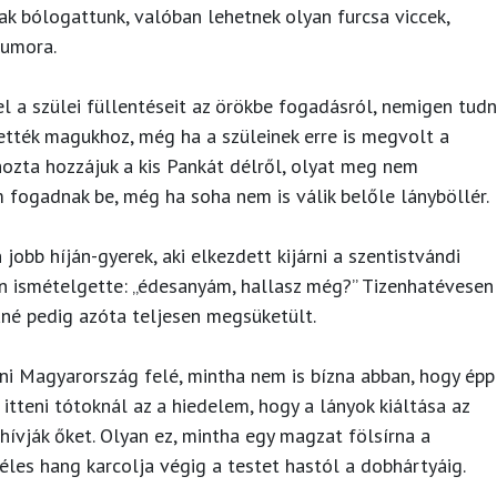
csak bólogattunk, valóban lehetnek olyan furcsa viccek,
humora.
l a szülei füllentéseit az örökbe fogadásról, nemigen tudni
vették magukhoz, még ha a szüleinek erre is megvolt a
ozta hozzájuk a kis Pankát délről, olyat meg nem
m fogadnak be, még ha soha nem is válik belőle lányböllér.
jobb híján-gyerek, aki elkezdett kijárni a szentistvándi
an ismételgette: „édesanyám, hallasz még?” Tizenhatévesen
káné pedig azóta teljesen megsüketült.
ni Magyarország felé, mintha nem is bízna abban, hogy épp
 itteni tótoknál az a hiedelem, hogy a lányok kiáltása az
hívják őket. Olyan ez, mintha egy magzat fölsírna a
éles hang karcolja végig a testet hastól a dobhártyáig.