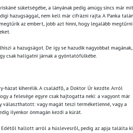
triskáné süketségébe, a lányának pedig amúgy sincs már mi
gi hazugsággal, nem kell már cifrázni rajta. A Panka talá
megtűrik az embert, jobb azt hinni, hogy legalább megtűrni
reket.
lhiszi a hazugságot. De így se hazudik nagyobbat magának,
ogy csak hallgatni járnak a gyóntatófülkébe.
házat kiherélik. A családfő, a Doktor Úr kezdte. Arról
hogy a felesége egyre csak hajtogatta neki: a vagyont már
zy választhatott: vagy magát teszi terméketlenné, vagy a
pedig ilyenkor önmagán kezdi a kúrát.
Edétől hallott arról a húslevesről, pedig az apja találta ki