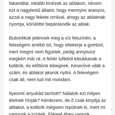
fakanállal, inkább kinézek az ablakon, nézem
ezt a nagytestű állatot, hogy mennyire aranyos,
azzal a nagy fekete orrával, ahogy az ablaknak
nyomja, körülötte bepárásodik az ablak.
Buborékok jelennek meg a víz felszínén, a
feleségem arrébb tol, hogy eltekerje a gombot,
mert megint nem figyelek, pedig annyiszor
megkért már rá. A fehér lufikból kibukkanak a
kolibrik, és előttünk lebegnek. Keserűvé válik a
szám, és ablakot akarok nyitni. A feleségem
csak áll, nem tud mit mondani.
Ilyesmit anyukád tanított? Nálatok ezt milyen
ételnek hívják? Kérdezem, de ő csak kinyitja az
ablakot, a kolibrik mégsem repülnek ki, mert mi
vagyunk a szüleik. Eléggé éhes vagyok,