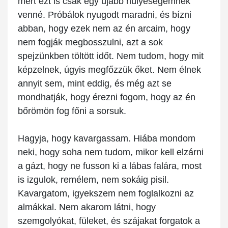
mert ezt is csak egy újabb hülyeségemnek
venné. Próbálok nyugodt maradni, és bízni
abban, hogy ezek nem az én arcaim, hogy
nem fogják megbosszulni, azt a sok
spejzünkben töltött időt. Nem tudom, hogy mit
képzelnek, úgyis megfőzzük őket. Nem élnek
annyit sem, mint eddig, és még azt se
mondhatják, hogy érezni fogom, hogy az én
bőrömön fog főni a sorsuk.
Hagyja, hogy kavargassam. Hiába mondom
neki, hogy soha nem tudom, mikor kell elzárni
a gázt, hogy ne fusson ki a lábas falára, most
is izgulok, remélem, nem sokáig pisil.
Kavargatom, igyekszem nem foglalkozni az
almákkal. Nem akarom látni, hogy
szemgolyókat, füleket, és szájakat forgatok a