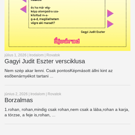
július 1, 2026
|
Irodalom
|
Rovatok
Gagyi Judit Eszter versciklusa
Nem szép akar lenni. Csak pontosKépmásott állni kint az
esőbenárnyékot tartani ...
június 2, 2026
|
Irodalom
|
Rovatok
Borzalmas
1.rohan, rohan,mindig csak rohan,nem csak a lába,rohan a karja,
a törzse, a feje is,rohan, ...