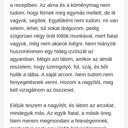
a receptben. Az alma és a köménymag nem
tudom, hogy férnek meg egymás mellett, de itt
vagyok, segítek. Egyébként nem tudom, mi van
velem, lehet, túl sokat dolgozom, pedig
szigorúan négy órát töltök munkával, mert fiatal
vagyok, még nem akarok kiégni. Nem hiányzik
huszonévesen egy hideg izzószál az
agyamban. Mégis azt látom, amikor az almát
reszelem, hogy szemgolyó, fül, száj, és bőr
hullik a tálba. A saját arcom. Nem tudom nem
fenyegetésnek venni. Hozom a nagyítót, meg
kell vizsgálnom az összeset.
Eléjük teszem a nagyítót, és látom az arcokat,
mindegyik más. Az egyik fiatal, a másik öreg.
Nem merem megmondani a feleségemnek,