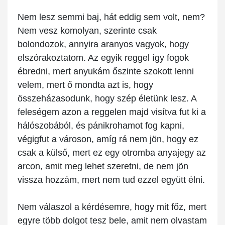
Nem lesz semmi baj, hát eddig sem volt, nem?
Nem vesz komolyan, szerinte csak
bolondozok, annyira aranyos vagyok, hogy
elszórakoztatom. Az egyik reggel így fogok
ébredni, mert anyukám őszinte szokott lenni
velem, mert ő mondta azt is, hogy
összeházasodunk, hogy szép életünk lesz. A
feleségem azon a reggelen majd visítva fut ki a
hálószobából, és pánikrohamot fog kapni,
végigfut a városon, amíg rá nem jön, hogy ez
csak a külső, mert ez egy otromba anyajegy az
arcon, amit meg lehet szeretni, de nem jön
vissza hozzám, mert nem tud ezzel együtt élni.
Nem válaszol a kérdésemre, hogy mit főz, mert
egyre több dolgot tesz bele, amit nem olvastam