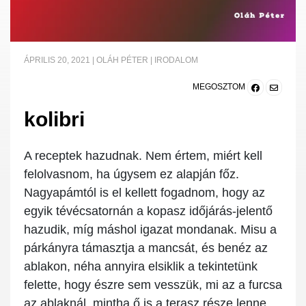
ÁPRILIS 20, 2021
|
OLÁH PÉTER
|
IRODALOM
MEGOSZTOM
kolibri
A receptek hazudnak. Nem értem, miért kell
felolvasnom, ha úgysem ez alapján főz.
Nagyapámtól is el kellett fogadnom, hogy az
egyik tévécsatornán a kopasz időjárás-jelentő
hazudik, míg máshol igazat mondanak. Misu a
párkányra támasztja a mancsát, és benéz az
ablakon, néha annyira elsiklik a tekintetünk
felette, hogy észre sem vesszük, mi az a furcsa
az ablaknál, mintha ő is a terasz része lenne,