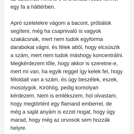
egy fa a háttérben.
Apró szeletekre vágom a bacont, próbálok
segíteni, még ha csapnivaló is vagyok
szakácsnak, mert nem tudok egyforma
darabokat vágni, és félek attól, hogy elcsúszik
a szám, mert nem tudok máshogy koncentrálni.
Megkérdezem tőle, hogy akkor is szeretne-e,
mert mi van, ha egyik reggel így kelek fel, hogy
féloldalt van a szám, és úgy beszélek, eszek,
mosolygok. Kiröhög, pedig komolyan
kérdezem. Nem is emlékszem, hol olvastam,
hogy megtörtént egy flamand emberrel, de
még a saját anyám is ezzel riogat, hogy úgy
marad, hogy még az orvosok sem hozzák
helyre.