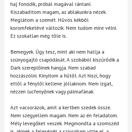
haj fonódik, próbál magával rántani.
Kiszabadítom magam, az ablakunkra nézek.
Meglátom a szemét. Hűvös kékből
koromfeketévé változik. Nem tudom mire vélni.
Ez szokatlan még tőle is.
Bemegyek. Úgy tesz, mint aki nem hallja a
szúnyogajtó csapódását. A szobából kiszűrődik a
Dark szereplőinek hangja. Nem szabad
hozzászólni. Kinyitom a hűtőt. Azt hiszi, hogy
ettől a fénytől kellene jóllaknom. Nem izgat,
nézzen lucfenyőnek vagy pálmafának.
Azt vacsorázok, amit a kertben szedek össze.
Nem szégyellem magam. Nem az én feladatom.
Mély levegőket veszek. Megmondta a szomszéd
is, akinek a feleségét a szívroham vitte el, a