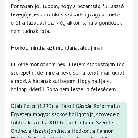
Pontosan jól tudom, hogy a bezártság fullasztó
levegője, és az örökös szabadságvágy ad nekik
erőt a lázadáshoz. Még akkor is, ha a gondozók
nem tudnak róla.
Horkol, mintha azt mondaná, aludj már.
El kéne mondanom neki. Életem stáblistáján fog
szerepelni, de mire a neve sorra kerül, már kiürül
a mozi. A hátának suttogom. Hogy hallja-e,
holnap kiderül. Soha nem leszel a feleségem.
Oláh Péter (1999), a Károli Gáspár Református
Egyetem magyar szakos hallgatója, szövegeit
többek között a KULTer, az Irodalmi Szemle
Online, a tiszatájonline, a Helikon, a Pannon