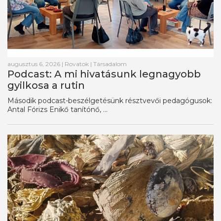
augusztus 6, 2026
|
Rovatok
|
Társadalom
Podcast: A mi hivatásunk legnagyobb
gyilkosa a rutin
Második podcast-beszélgetésünk résztvevői pedagógusok:
Antal Fórizs Enikő tanítónő, ...