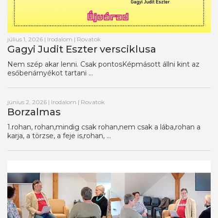
július 1, 2026
|
Irodalom
|
Rovatok
Gagyi Judit Eszter versciklusa
Nem szép akar lenni. Csak pontosKépmásott állni kint az
esőbenárnyékot tartani ...
június 2, 2026
|
Irodalom
|
Rovatok
Borzalmas
1.rohan, rohan,mindig csak rohan,nem csak a lába,rohan a
karja, a törzse, a feje is,rohan, ...