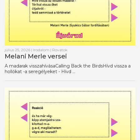
július 25, 2026
|
Irodalom
|
Rovatok
Melani Merle versei
A madarak visszahívásaCalling Back the BirdsHívd vissza a
hollókat -a seregélyeket - Hívd ...