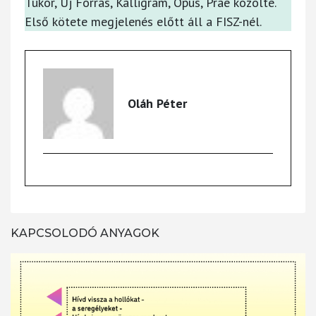
Tükör, Új Forrás, Kalligram, Opus, Prae közölte.
Első kötete megjelenés előtt áll a FISZ-nél.
Oláh Péter
KAPCSOLODÓ ANYAGOK