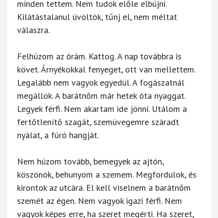
minden tettem. Nem tudok előle elbújni.
Kilátástalanul üvöltök, tűnj el, nem méltat
válaszra.
Felhúzom az órám. Kattog. A nap továbbra is
követ. Árnyékokkal fenyeget, ott van mellettem.
Legalább nem vagyok egyedül. A fogászatnál
megállok. A barátnőm már hetek óta nyaggat.
Legyek férfi. Nem akartam ide jönni. Utálom a
fertőtlenítő szagát, szemüvegemre száradt
nyálat, a fúró hangját.
Nem húzom tovább, bemegyek az ajtón,
köszönök, behunyom a szemem. Megfordulok, és
kirontok az utcára. El kell viselnem a barátnőm
szemét az égen. Nem vagyok igazi férfi. Nem
vagyok képes erre, ha szeret megérti. Ha szeret,