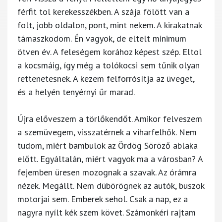
férfit tol kerekesszékben. A szája fölött van a
folt, jobb oldalon, pont, mint nekem. A kirakatnak
támaszkodom. Én vagyok, de eltelt minimum
ötven év. A feleségem korához képest szép. Eltol
a kocsmáig, így még a tolókocsi sem tűnik olyan
rettenetesnek. A kezem felforrósítja az üveget,
és a helyén tenyérnyi űr marad.
Újra előveszem a törlőkendőt. Amikor felveszem
a szemüvegem, visszatérnek a viharfelhők. Nem
tudom, miért bambulok az Ördög Söröző ablaka
előtt. Egyáltalán, miért vagyok ma a városban? A
fejemben üresen mozognak a szavak. Az órámra
nézek. Megállt. Nem dübörögnek az autók, buszok
motorjai sem. Emberek sehol. Csak a nap, ez a
nagyra nyílt kék szem követ. Számonkéri rajtam