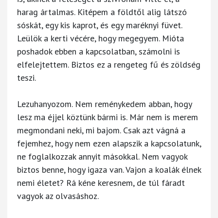
harag ártalmas. Kitépem a földtől alig látszó
sóskát, egy kis kaprot, és egy maréknyi füvet.
Leülök a kerti vécére, hogy megegyem. Mióta
poshadok ebben a kapcsolatban, számolni is
elfelejtettem. Biztos ez a rengeteg fű és zöldség
teszi.
Lezuhanyozom. Nem reménykedem abban, hogy
lesz ma éjjel köztünk bármi is. Már nem is merem
megmondani neki, mi bajom. Csak azt vágná a
fejemhez, hogy nem ezen alapszik a kapcsolatunk,
ne foglalkozzak annyit másokkal. Nem vagyok
biztos benne, hogy igaza van. Vajon a koalák élnek
nemi életet? Rá kéne keresnem, de túl fáradt
vagyok az olvasáshoz.