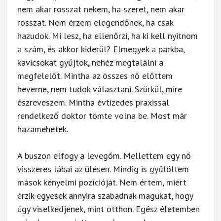
nem akar rosszat nekem, ha szeret, nem akar
rosszat. Nem érzem elegendőnek, ha csak
hazudok. Mi lesz, ha ellenőrzi, ha ki kell nyitnom
a szám, és akkor kiderül? Elmegyek a parkba,
kavicsokat gyűjtök, nehéz megtalálni a
megfelelőt. Mintha az összes nő előttem
heverne, nem tudok választani. Szürkül, mire
észreveszem. Mintha évtizedes praxissal
rendelkező doktor tömte volna be. Most már
hazamehetek.
A buszon elfogy a levegőm. Mellettem egy nő
visszeres lábai az ülésen. Mindig is gyűlöltem
mások kényelmi pozícióját. Nem értem, miért
érzik egyesek annyira szabadnak magukat, hogy
úgy viselkedjenek, mint otthon. Egész életemben