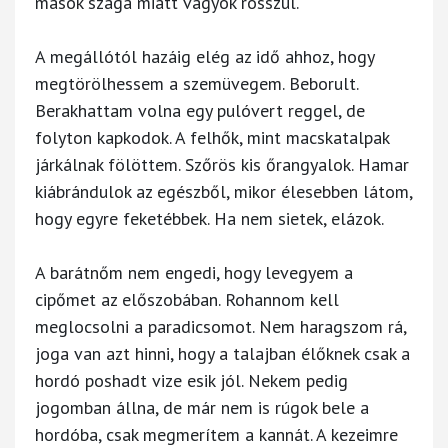
mások szaga miatt vagyok rosszul.
A megállótól hazáig elég az idő ahhoz, hogy
megtörölhessem a szemüvegem. Beborult.
Berakhattam volna egy pulóvert reggel, de
folyton kapkodok. A felhők, mint macskatalpak
járkálnak fölöttem. Szőrös kis őrangyalok. Hamar
kiábrándulok az egészből, mikor élesebben látom,
hogy egyre feketébbek. Ha nem sietek, elázok.
A barátnőm nem engedi, hogy levegyem a
cipőmet az előszobában. Rohannom kell
meglocsolni a paradicsomot. Nem haragszom rá,
joga van azt hinni, hogy a talajban élőknek csak a
hordó poshadt vize esik jól. Nekem pedig
jogomban állna, de már nem is rúgok bele a
hordóba, csak megmerítem a kannát. A kezeimre