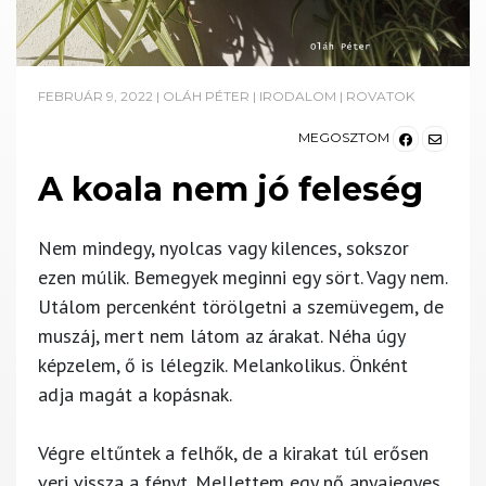
FEBRUÁR 9, 2022
|
OLÁH PÉTER
|
IRODALOM
|
ROVATOK
MEGOSZTOM
A koala nem jó feleség
Nem mindegy, nyolcas vagy kilences, sokszor
ezen múlik. Bemegyek meginni egy sört. Vagy nem.
Utálom percenként törölgetni a szemüvegem, de
muszáj, mert nem látom az árakat. Néha úgy
képzelem, ő is lélegzik. Melankolikus. Önként
adja magát a kopásnak.
Végre eltűntek a felhők, de a kirakat túl erősen
veri vissza a fényt. Mellettem egy nő anyajegyes