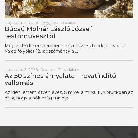
augusztus 4, 2026
|
Fényjáték
|
Rovatok
Búcsú Molnár László József
festőművésztől
Még 2016 decemberében – közel tíz esztendeje – volt a
Várad folyóirat 12. lapszámának a ...
augusztus 3, 2026
|
Rovatok
|
Társadalom
Az 50 színes árnyalata – rovatindító
vallomás
Az idén lettem ötven éves. S mivel a mi kultúrkörünkben az
dívik, hogy a nők még mindig ...