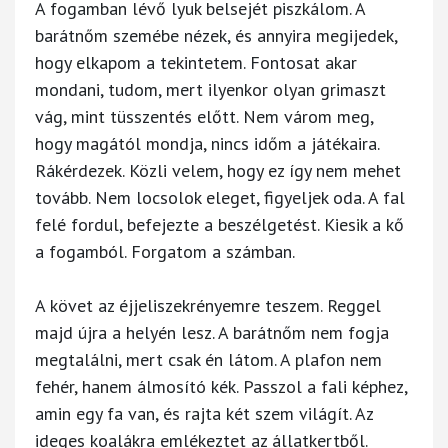
A fogamban lévő lyuk belsejét piszkálom. A
barátnőm szemébe nézek, és annyira megijedek,
hogy elkapom a tekintetem. Fontosat akar
mondani, tudom, mert ilyenkor olyan grimaszt
vág, mint tüsszentés előtt. Nem várom meg,
hogy magától mondja, nincs időm a játékaira.
Rákérdezek. Közli velem, hogy ez így nem mehet
tovább. Nem locsolok eleget, figyeljek oda. A fal
felé fordul, befejezte a beszélgetést. Kiesik a kő
a fogamból. Forgatom a számban.
A követ az éjjeliszekrényemre teszem. Reggel
majd újra a helyén lesz. A barátnőm nem fogja
megtalálni, mert csak én látom. A plafon nem
fehér, hanem álmosító kék. Passzol a fali képhez,
amin egy fa van, és rajta két szem világít. Az
ideges koalákra emlékeztet az állatkertből.