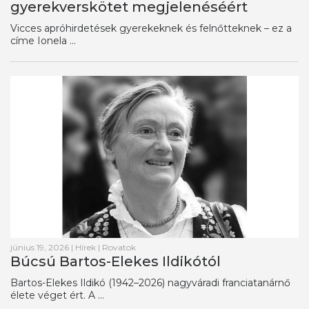
gyerekverskötet megjelenéséért
Vicces apróhirdetések gyerekeknek és felnőtteknek – ez a
címe Ionela ...
június 19, 2026
|
Hírek
|
Rovatok
Búcsú Bartos-Elekes Ildikótól
Bartos-Elekes Ildikó (1942–2026) nagyváradi franciatanárnő
élete véget ért. A ...