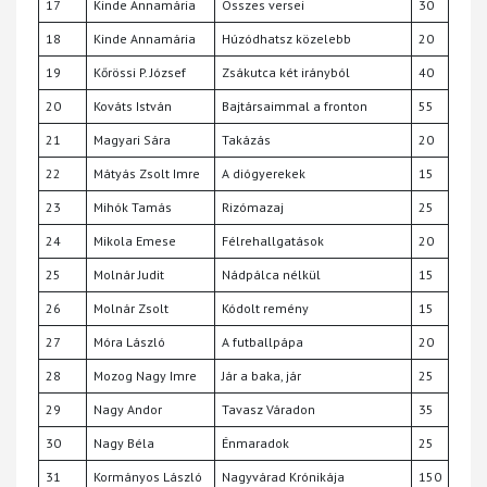
17
Kinde Annamária
Összes versei
30
18
Kinde Annamária
Húzódhatsz közelebb
20
19
Kőrössi P. József
Zsákutca két irányból
40
20
Kováts István
Bajtársaimmal a fronton
55
21
Magyari Sára
Takázás
20
22
Mátyás Zsolt Imre
A diógyerekek
15
23
Mihók Tamás
Rizómazaj
25
24
Mikola Emese
Félrehallgatások
20
25
Molnár Judit
Nádpálca nélkül
15
26
Molnár Zsolt
Kódolt remény
15
27
Móra László
A futballpápa
20
28
Mozog Nagy Imre
Jár a baka, jár
25
29
Nagy Andor
Tavasz Váradon
35
30
Nagy Béla
Énmaradok
25
31
Kormányos László
Nagyvárad Krónikája
150