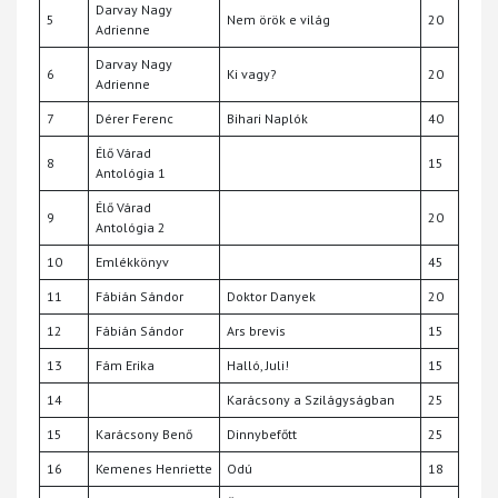
Darvay Nagy
5
Nem örök e világ
20
Adrienne
Darvay Nagy
6
Ki vagy?
20
Adrienne
7
Dérer Ferenc
Bihari Naplók
40
Élő Várad
8
15
Antológia 1
Élő Várad
9
20
Antológia 2
10
Emlékkönyv
45
11
Fábián Sándor
Doktor Danyek
20
12
Fábián Sándor
Ars brevis
15
13
Fám Erika
Halló, Juli!
15
14
Karácsony a Szilágyságban
25
15
Karácsony Benő
Dinnybefőtt
25
16
Kemenes Henriette
Odú
18