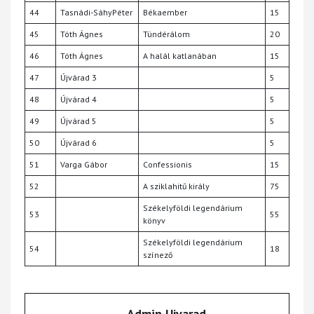
44
Tasnádi-SáhyPéter
Békaember
15
45
Tóth Ágnes
Tündérálom
20
46
Tóth Ágnes
A halál katlanában
15
47
Újvárad 3
5
48
Újvárad 4
5
49
Újvárad 5
5
50
Újvárad 6
5
51
Varga Gábor
Confessionis
15
52
A sziklahitű király
75
Székelyföldi legendárium
53
55
könyv
Székelyföldi legendárium
54
18
színező
Admin Ujvarad