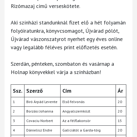
Rizómazaj című verseskötete.
Aki színházi standunknál fizet elő a hét folyamán
folyóiratunkra, könyvcsomagot, Újvárad pólót,
Újvárad vászonszatyrot nyerhet egy éves online
vagy legalább féléves print előfizetés esetén.
Szerdán, pénteken, szombaton és vasárnap a
Holnap könyvekkel várja a színházban!
Ssz.
Szerző
Cím
Ár
1
Biró Árpád Levente
Első felvonás
20
2
Borzási Johanna
Angyalszemközt
20
3
Covaciu Norbert
Az a félflakonsör
15
4
Dánielisz Endre
Galíciától a Garda-tóig
20