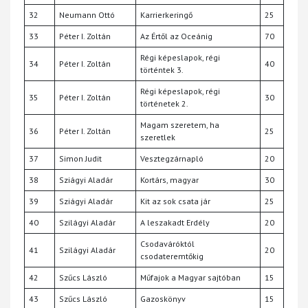
32
Neumann Ottó
Karrierkeringő
25
33
Péter I. Zoltán
Az Értől az Oceánig
70
Régi képeslapok, régi
34
Péter I. Zoltán
40
történtek 3.
Régi képeslapok, régi
35
Péter I. Zoltán
30
történetek 2.
Magam szeretem, ha
36
Péter I. Zoltán
25
szeretlek
37
Simon Judit
Vesztegzárnapló
20
38
Sziágyi Aladár
Kortárs, magyar
30
39
Sziágyi Aladár
Kit az sok csata jár
25
40
Szilágyi Aladár
A leszakadt Erdély
20
Csodaváróktól
41
Szilágyi Aladár
20
csodateremtőkig
42
Szűcs László
Műfajok a Magyar sajtóban
15
43
Szűcs László
Gazoskönyv
15