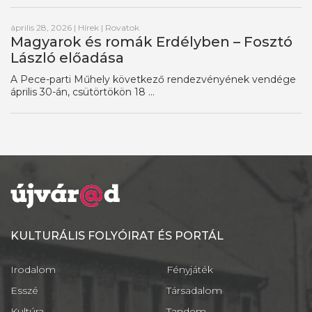
április 28, 2026
|
Hírek
|
Rovatok
Magyarok és romák Erdélyben – Fosztó
László előadása
A Pece-parti Műhely következő rendezvényének vendége
április 30-án, csütörtökön 18 ...
KULTURÁLIS FOLYÓIRAT ÉS PORTÁL
Irodalom
Fényjáték
Esszé
Társadalom
Kultúra
Tandem