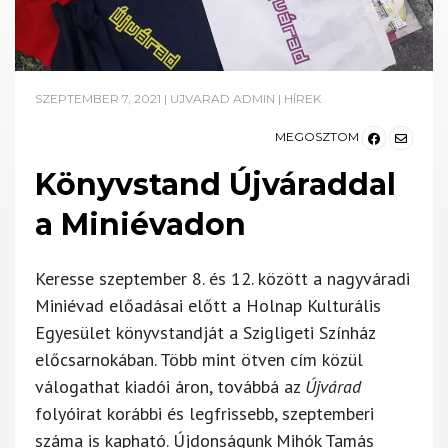
SZEPTEMBER 7, 2021
|
UJVARAD ADMIN
|
HÍREK
MEGOSZTOM
Könyvstand Újváraddal
a Miniévadon
Keresse szeptember 8. és 12. között a nagyváradi
Miniévad előadásai előtt a Holnap Kulturális
Egyesület könyvstandját a Szigligeti Színház
előcsarnokában. Több mint ötven cím közül
válogathat kiadói áron, továbbá az
Újvárad
folyóirat korábbi és legfrissebb, szeptemberi
száma is kapható. Újdonságunk Mihók Tamás