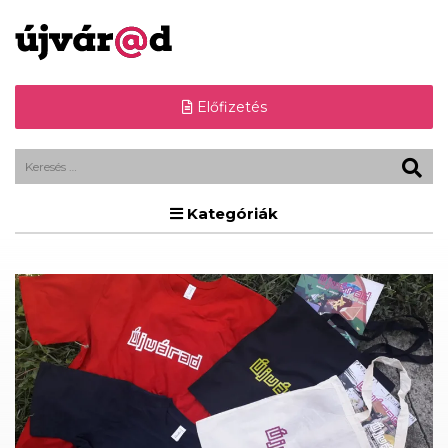
Előfizetés
Kategóriák