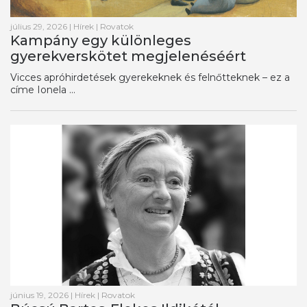
július 29, 2026
|
Hírek
|
Rovatok
Kampány egy különleges
gyerekverskötet megjelenéséért
Vicces apróhirdetések gyerekeknek és felnőtteknek – ez a
címe Ionela ...
június 19, 2026
|
Hírek
|
Rovatok