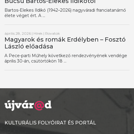
Búcsú Bartos-Elekes Ildikótól
Bartos-Elekes Ildikó (1942–2026) nagyváradi franciatanárnő
élete véget ért. A ...
április 28, 2026
|
Hírek
|
Rovatok
Magyarok és romák Erdélyben – Fosztó
László előadása
A Pece-parti Műhely következő rendezvényének vendége
április 30-án, csütörtökön 18 ...
KULTURÁLIS FOLYÓIRAT ÉS PORTÁL