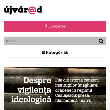
Előfizetés
Kategóriák