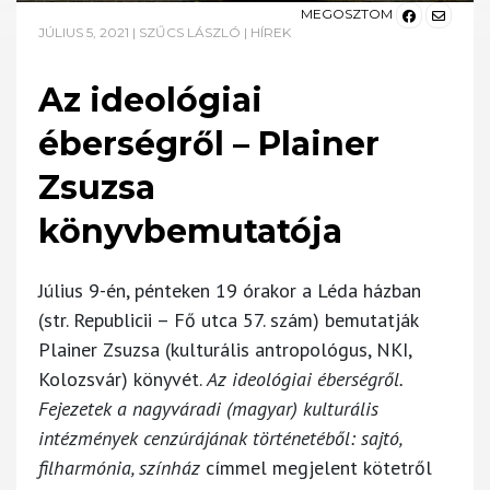
MEGOSZTOM
JÚLIUS 5, 2021
|
SZŰCS LÁSZLÓ
|
HÍREK
Az ideológiai
éberségről – Plainer
Zsuzsa
könyvbemutatója
Július 9-én, pénteken 19 órakor a Léda házban
(str. Republicii – Fő utca 57. szám) bemutatják
Plainer Zsuzsa (kulturális antropológus, NKI,
Kolozsvár) könyvét.
Az ideológiai éberségről.
Fejezetek a nagyváradi (magyar) kulturális
intézmények cenzúrájának történetéből: sajtó,
filharmónia, színház
címmel megjelent kötetről