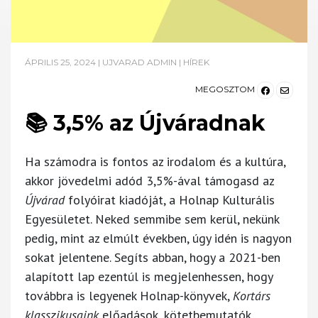
ÁPRILIS 25, 2024
|
UJVARAD ADMIN
|
HÍREK
MEGOSZTOM
📚 3,5% az Újváradnak
Ha számodra is fontos az irodalom és a kultúra,
akkor jövedelmi adód 3,5%-ával támogasd az
Újvárad
folyóirat kiadóját, a Holnap Kulturális
Egyesületet. Neked semmibe sem kerül, nekünk
pedig, mint az elmúlt években, úgy idén is nagyon
sokat jelentene. Segíts abban, hogy a 2021-ben
alapított lap ezentúl is megjelenhessen, hogy
továbbra is legyenek Holnap-könyvek,
Kortárs
klasszikusaink
előadások, kötetbemutatók,