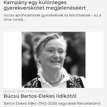
Kampány egy különleges
gyerekverskötet megjelenéséért
Vicces apróhirdetések gyerekeknek és felnőtteknek – ez a
címe Ionela ...
június 19, 2026
|
Hírek
|
Rovatok
Búcsú Bartos-Elekes Ildikótól
Bartos-Elekes Ildikó (1942–2026) nagyváradi franciatanárnő