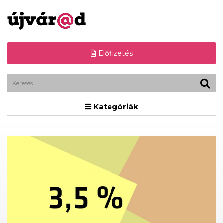
Előfizetés
Kategóriák