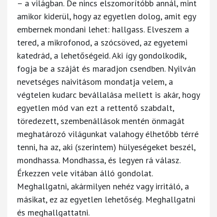
– a világban. De nincs elszomorítóbb annál, mint
amikor kiderül, hogy az egyetlen dolog, amit egy
embernek mondani lehet: hallgass. Elveszem a
tered, a mikrofonod, a szócsöved, az egyetemi
katedrád, a lehetőségeid. Aki így gondolkodik,
fogja be a száját és maradjon csendben. Nyilván
nevetséges naivitásom mondatja velem, a
végtelen kudarc bevállalása mellett is akár, hogy
egyetlen mód van ezt a rettentő szabdalt,
töredezett, szembenállások mentén önmagát
meghatározó világunkat valahogy élhetőbb térré
tenni, ha az, aki (szerintem) hülyeségeket beszél,
mondhassa. Mondhassa, és legyen rá válasz.
Érkezzen vele vitában álló gondolat.
Meghallgatni, akármilyen nehéz vagy irritáló, a
másikat, ez az egyetlen lehetőség. Meghallgatni
és meghallgattatni.