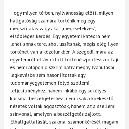
Hogy milyen térben, nyilvánosság előtt, milyen
hallgatóság számára történik meg egy
megszólalás vagy akár „megcselekvés”,
elsődleges kérdés. Egy egyetemi katedra nem
lehet annak tere, ahol uszítanak, mégis elég ilyen
történet van a közelünkben. A szegedi, mára az
egyetemről eltávolított történészprofesszor faji
és nemi alapon diszkriminatív megnyilvánulásai
legkevésbé sem hasonlítottak egy
tudományegyetemen folyó szellemi
teljesítményhez, hanem inkább egy sekélyes
kocsmai beszélgetéshez; nem csak a kirekesztő
nézetek voltak aggasztóak, hanem az a szellemi
színvonal, amelyen a beszélgetés zajlott.
Elhallgattatását, szakmai számonkérését magam