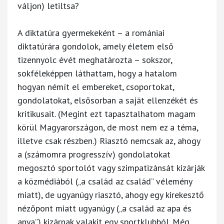
váljon) letiltsa?
A diktatúra gyermekeként – a romániai
diktatúrára gondolok, amely életem első
tizennyolc évét meghatározta – sokszor,
sokféleképpen láthattam, hogy a hatalom
hogyan némít el embereket, csoportokat,
gondolatokat, elsősorban a saját ellenzékét és
kritikusait. (Megint ezt tapasztalhatom magam
körül Magyarországon, de most nem ez a téma,
illetve csak részben.) Riasztó nemcsak az, ahogy
a (számomra progresszív) gondolatokat
megosztó sportolót vagy szimpatizánsát kizárják
a közmédiából („a család az család” vélemény
miatt), de ugyanúgy riasztó, ahogy egy kirekesztő
nézőpont miatt ugyanúgy („a család az apa és
anya”) kizárnak valakit egy sportklubból. Még