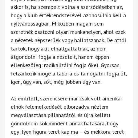
akkor is, ha szerepelt volna a szerződésében az,
hogy a klub értékrendszerével azonosulnia kell a
nyilvánosságban. Miközben magam sem
szeretnék osztozni olyan munkahelyen, ahol ezek
a nézetek népszerűek vagy hallatszanak. De attól
tartok, hogy akit elhallgattatnak, az nem
átgondolni fogja a nézeteit, hanem éppen
ellenkezőleg: radikalizálni fogja őket. Gyorsan
felzárkózik mögé a tábora és támogatni fogja őt,
igen, úgy van, sőt, még jobban úgy van.
Az említett, szerencsére már csak volt amerikai
elnök felemelkedését elborzadva néztem
megválasztása pillanatától és újra kellett
gondolnom sok mindent annak hatására, hogy
egy ilyen figura teret kap ma – és mekkora teret