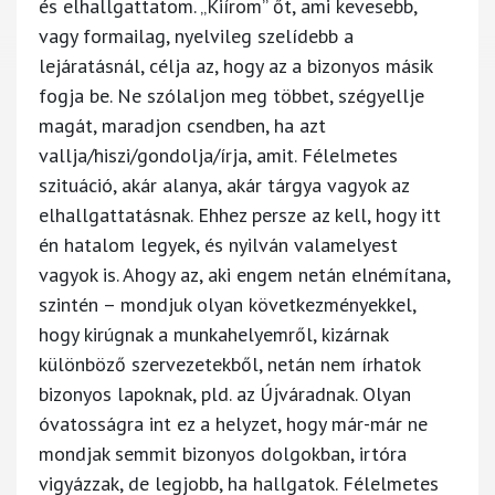
és elhallgattatom. „Kiírom” őt, ami kevesebb,
vagy formailag, nyelvileg szelídebb a
lejáratásnál, célja az, hogy az a bizonyos másik
fogja be. Ne szólaljon meg többet, szégyellje
magát, maradjon csendben, ha azt
vallja/hiszi/gondolja/írja, amit. Félelmetes
szituáció, akár alanya, akár tárgya vagyok az
elhallgattatásnak. Ehhez persze az kell, hogy itt
én hatalom legyek, és nyilván valamelyest
vagyok is. Ahogy az, aki engem netán elnémítana,
szintén – mondjuk olyan következményekkel,
hogy kirúgnak a munkahelyemről, kizárnak
különböző szervezetekből, netán nem írhatok
bizonyos lapoknak, pld. az Újváradnak. Olyan
óvatosságra int ez a helyzet, hogy már-már ne
mondjak semmit bizonyos dolgokban, irtóra
vigyázzak, de legjobb, ha hallgatok. Félelmetes