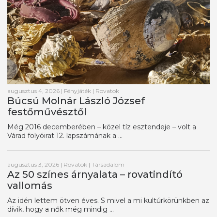
augusztus 4, 2026
|
Fényjáték
|
Rovatok
Búcsú Molnár László József
festőművésztől
Még 2016 decemberében – közel tíz esztendeje – volt a
Várad folyóirat 12. lapszámának a ...
augusztus 3, 2026
|
Rovatok
|
Társadalom
Az 50 színes árnyalata – rovatindító
vallomás
Az idén lettem ötven éves. S mivel a mi kultúrkörünkben az
dívik, hogy a nők még mindig ...