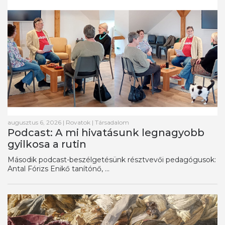
augusztus 6, 2026
|
Rovatok
|
Társadalom
Podcast: A mi hivatásunk legnagyobb
gyilkosa a rutin
Második podcast-beszélgetésünk résztvevői pedagógusok:
Antal Fórizs Enikő tanítónő, ...