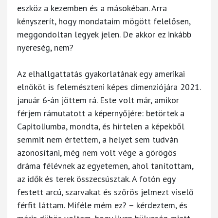
eszköz a kezemben és a másokéban. Arra
kényszerít, hogy mondataim mögött felelősen,
meggondoltan legyek jelen. De akkor ez inkább
nyereség, nem?
Az elhallgattatás gyakorlatának egy amerikai
elnököt is felemészteni képes dimenziójára 2021.
január 6-án jöttem rá. Este volt már, amikor
férjem rámutatott a képernyőjére: betörtek a
Capitoliumba, mondta, és hirtelen a képekből
semmit nem értettem, a helyet sem tudván
azonosítani, még nem volt vége a görögös
dráma félévnek az egyetemen, ahol tanítottam,
az idők és terek összecsúsztak. A fotón egy
festett arcú, szarvakat és szőrös jelmezt viselő
férfit láttam. Miféle mém ez? – kérdeztem, és