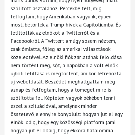
máris dühös voltam, hogy ilyen hülyeség miatt
szólított asztalához. Percekbe telt, míg
felfogtam, hogy Amerikában vagyunk, éppen
most, betörtek a Trump-hívek a Capitoliumba. És
letiltották az elnököt a Twitterről és a
Facebookról. A Twittert amúgy sosem néztem,
csak őmiatta, főleg az amerikai választások
közeledtével. Az elnöki fiók zárlatának feloldása
nem történt meg, sőt, a napokban a volt elnök
újbóli letiltása is megtörtént, amikor létrehozta
új weboldalát. Beszédét meghallgattam még
aznap és felfogtam, hogy a tömeget mire is
szólította fel. Képtelen vagyok békében lenni
ezzel a szituációval, amelynek minden
összetevője ennyire bonyolult: hogyan jut el egy
elnök idáig, hogy egy közösségi platform (ami
hogyan jut el odáig, hogy ekkora hatalommá