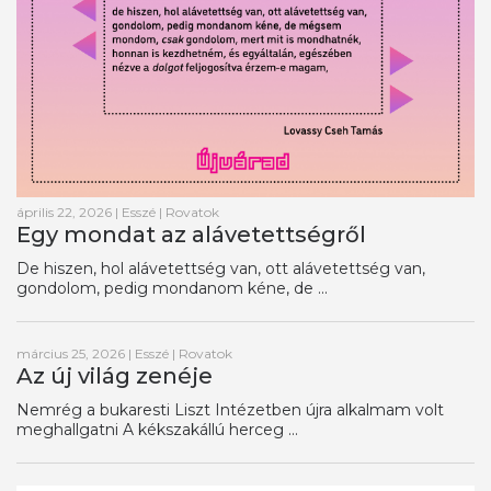
április 22, 2026
|
Esszé
|
Rovatok
Egy mondat az alávetettségről
De hiszen, hol alávetettség van, ott alávetettség van,
gondolom, pedig mondanom kéne, de ...
március 25, 2026
|
Esszé
|
Rovatok
Az új világ zenéje
Nemrég a bukaresti Liszt Intézetben újra alkalmam volt
meghallgatni A kékszakállú herceg ...