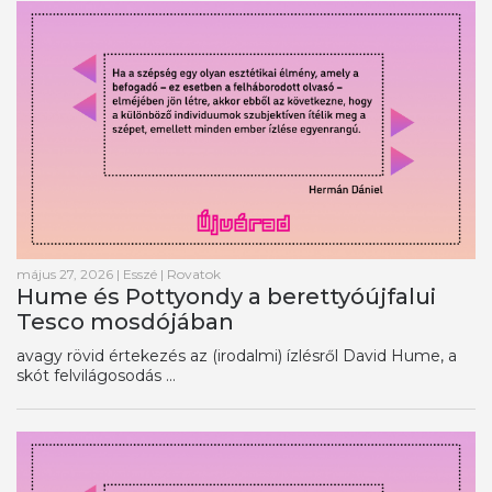
május 27, 2026
|
Esszé
|
Rovatok
Hume és Pottyondy a berettyóújfalui
Tesco mosdójában
avagy rövid értekezés az (irodalmi) ízlésről David Hume, a
skót felvilágosodás ...