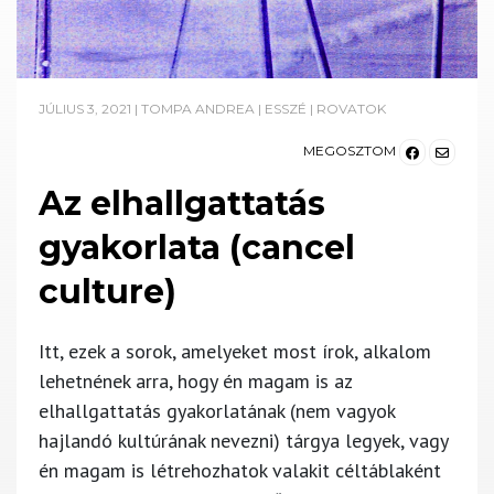
JÚLIUS 3, 2021
|
TOMPA ANDREA
|
ESSZÉ
|
ROVATOK
MEGOSZTOM
Az elhallgattatás
gyakorlata (cancel
culture)
Itt, ezek a sorok, amelyeket most írok, alkalom
lehetnének arra, hogy én magam is az
elhallgattatás gyakorlatának (nem vagyok
hajlandó kultúrának nevezni) tárgya legyek, vagy
én magam is létrehozhatok valakit céltáblaként