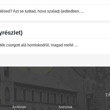
ésed? Azt se tudtad, hova szaladj ijedtedben. ...
részlet)
ték csorgott alá homlokodról, magad mellé ...
T
Archívum
Szerzőink