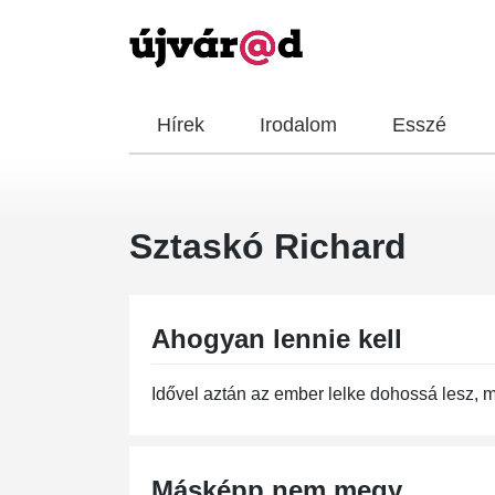
Hírek
Irodalom
Esszé
Sztaskó Richard
Ahogyan lennie kell
Idővel aztán az ember lelke dohossá lesz, ma
Másképp nem megy