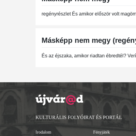
regényrészlet És amikor először volt magöml
Másképp nem megy (regény
És az éjszaka, amikor riadtan ébredtél? Verí
KULTURÁLIS FOLYÓIRAT ÉS PORTÁL
Irodalom
Fényjáték