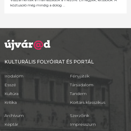
köztusoló még mindig a dolog ...
KULTURÁLIS FOLYÓIRAT ÉS PORTÁL
Irodalom
Fényjáték
Esszé
Társadalom
Kultúra
Tandem
Kritika
Kortárs klasszikus
Archívum
Szerzőink
Képtár
Impresszum