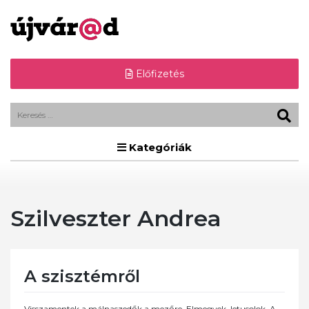
Előfizetés
Kategóriák
Szilveszter Andrea
A szisztémről
Visszamentek a málnaszedők a mezőre. Elmegyek, letusolok. A