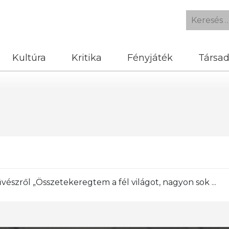
Kultúra
Kritika
Fényjáték
Társa
szről „Összetekeregtem a fél világot, nagyon sok ...