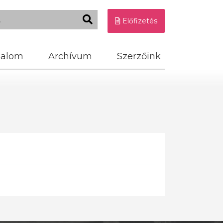
Előfizetés
dalom
Archívum
Szerzőink