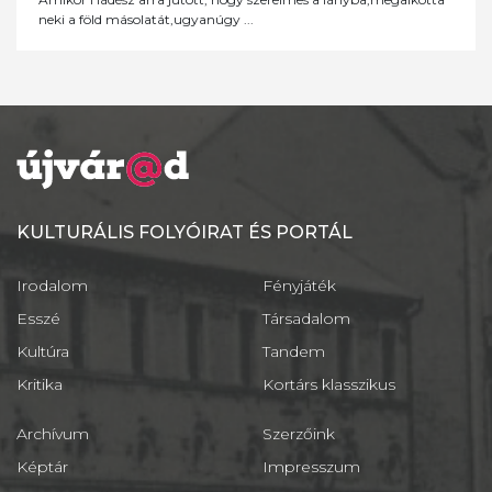
neki a föld másolatát,ugyanúgy ...
KULTURÁLIS FOLYÓIRAT ÉS PORTÁL
Irodalom
Fényjáték
Esszé
Társadalom
Kultúra
Tandem
Kritika
Kortárs klasszikus
Archívum
Szerzőink
Képtár
Impresszum