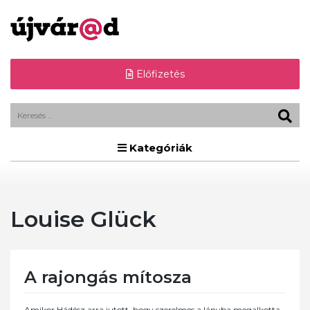
Előfizetés
Kategóriák
Louise Glück
A rajongás mítosza
Amikor Hádész arra jutott, hogy szerelmes a lányba,megalkotta